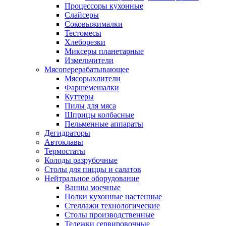
Процессоры кухонные
Слайсеры
Соковыжималки
Тестомесы
Хлеборезки
Миксеры планетарные
Измельчители
Мясоперерабатывающее
Мясорыхлители
Фаршемешалки
Куттеры
Пилы для мяса
Шприцы колбасные
Пельменные аппараты
Дегидраторы
Автоклавы
Термостаты
Колоды разрубочные
Столы для пиццы и салатов
Нейтральное оборудование
Ванны моечные
Полки кухонные настенные
Стеллажи технологические
Столы производственные
Тележки сервировочные