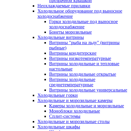
прозрачной крышкой
Неохлаждаемые прилавки
Холодильное оборудование под выносное
холодоснабжение
Горки холодильные под выносное
холодоснабжение
Бонеты морозильные
Холодильные витрины
Витрины "рыба на льду" (витрины
рыбные)
Витрины кондитерские
Витрины низкотемпературные
Витрины холодильные и тепловые
настольные
Витрины холодильные открытые
Витрины холодильные
среднетемпературные
Витрины холодильные универсальные
Холодильные горки
Холодильные и морозильные камеры
Камеры холодильные и морозильные
Моноблоки холодильные
Сплит-системы
Холодильные и морозильные столы
Холодильные шкафы