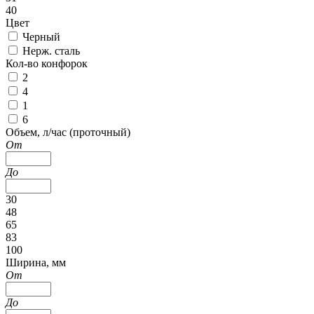
40
Цвет
Черный
Нерж. сталь
Кол-во конфорок
2
4
1
6
Объем, л/час (проточный)
От
До
30
48
65
83
100
Ширина, мм
От
До