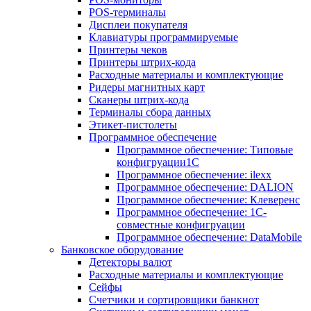
POS-терминалы
Дисплеи покупателя
Клавиатуры программируемые
Принтеры чеков
Принтеры штрих-кода
Расходные материалы и комплектующие
Ридеры магнитных карт
Сканеры штрих-кода
Терминалы сбора данных
Этикет-пистолеты
Программное обеспечение
Программное обеспечение: Типовые
конфигруации1С
Программное обеспечение: ilexx
Программное обеспечение: DALION
Программное обеспечение: Клеверенс
Программное обеспечение: 1С-
совместные конфигруации
Программное обеспечение: DataMobile
Банковское оборудование
Детекторы валют
Расходные материалы и комплектующие
Сейфы
Счетчики и сортировщики банкнот