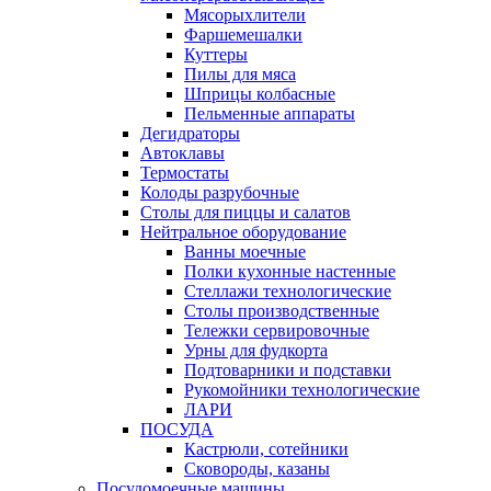
Мясорыхлители
Фаршемешалки
Куттеры
Пилы для мяса
Шприцы колбасные
Пельменные аппараты
Дегидраторы
Автоклавы
Термостаты
Колоды разрубочные
Столы для пиццы и салатов
Нейтральное оборудование
Ванны моечные
Полки кухонные настенные
Стеллажи технологические
Столы производственные
Тележки сервировочные
Урны для фудкорта
Подтоварники и подставки
Рукомойники технологические
ЛАРИ
ПОСУДА
Кастрюли, сотейники
Сковороды, казаны
Посудомоечные машины