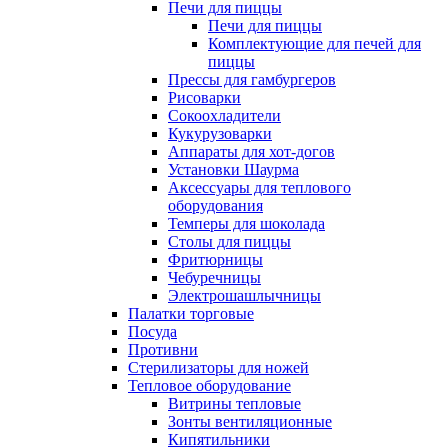
Печи для пиццы
Печи для пиццы
Комплектующие для печей для
пиццы
Прессы для гамбургеров
Рисоварки
Сокоохладители
Кукурузоварки
Аппараты для хот-догов
Установки Шаурма
Аксессуары для теплового
оборудования
Темперы для шоколада
Столы для пиццы
Фритюрницы
Чебуречницы
Электрошашлычницы
Палатки торговые
Посуда
Противни
Стерилизаторы для ножей
Тепловое оборудование
Витрины тепловые
Зонты вентиляционные
Кипятильники