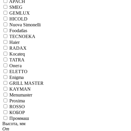
APACH
SMEG
GEMLUX
HICOLD
Nuova Simonelli
Foodatlas
TECNOEKA
Haier
RADAX
Kocateq
TATRA
Онега
ELETTO
Enigma
GRILL MASTER
KAYMAN
Menumaster
Proxima
ROSSO
КОБОР
Проммаш
Высота, мм
От