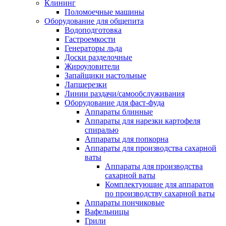
Клининг
Поломоечные машины
Оборудование для общепита
Водоподготовка
Гастроемкости
Генераторы льда
Доски разделочные
Жироуловители
Запайщики настольные
Лапшерезки
Линии раздачи/самообслуживания
Оборудование для фаст-фуда
Аппараты блинные
Аппараты для нарезки картофеля
спиралью
Аппараты для попкорна
Аппараты для производства сахарной
ваты
Аппараты для производства
сахарной ваты
Комплектующие для аппаратов
по производству сахарной ваты
Аппараты пончиковые
Вафельницы
Грили