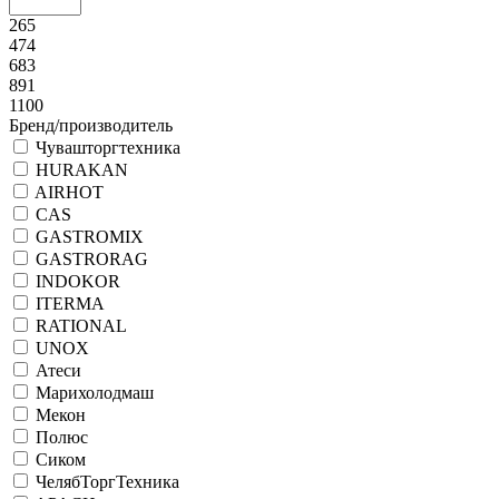
265
474
683
891
1100
Бренд/производитель
Чувашторгтехника
HURAKAN
AIRHOT
CAS
GASTROMIX
GASTRORAG
INDOKOR
ITERMA
RATIONAL
UNOX
Атеси
Марихолодмаш
Мекон
Полюс
Сиком
ЧелябТоргТехника