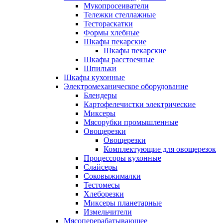
Мукопросеиватели
Тележки стеллажные
Тестораскатки
Формы хлебные
Шкафы пекарские
Шкафы пекарские
Шкафы расстоечные
Шпильки
Шкафы кухонные
Электромеханическое оборудование
Блендеры
Картофелечистки электрические
Миксеры
Мясорубки промышленные
Овощерезки
Овощерезки
Комплектующие для овощерезок
Процессоры кухонные
Слайсеры
Соковыжималки
Тестомесы
Хлеборезки
Миксеры планетарные
Измельчители
Мясоперерабатывающее