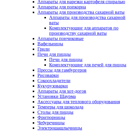
Аппараты для нарезки картофеля спиралью
Аппараты для попкорна
Аппараты для производства сахарной ваты
Аппараты для производства сахарной
ваты
Комплектующие для аппаратов по
производству сахарной ваты
Аппараты пончиковые
Вафельницы
Грили
Печи для пиццы
Печи для пиццы
Комплектующие для печей для пиццы
Прессы для гамбургеров
Рисоварки
Сокоохладители
Кукурузоварки
Аппараты для хот-догов
Установки Шаурма
Аксессуары для теплового оборудования
Темперы для шоколада
Столы для пиццы
Фритюрницы
Чебуречницы
Электрошашлычницы