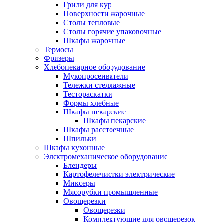
Грили для кур
Поверхности жарочные
Столы тепловые
Столы горячие упаковочные
Шкафы жарочные
Термосы
Фризеры
Хлебопекарное оборудование
Мукопросеиватели
Тележки стеллажные
Тестораскатки
Формы хлебные
Шкафы пекарские
Шкафы пекарские
Шкафы расстоечные
Шпильки
Шкафы кухонные
Электромеханическое оборудование
Блендеры
Картофелечистки электрические
Миксеры
Мясорубки промышленные
Овощерезки
Овощерезки
Комплектующие для овощерезок