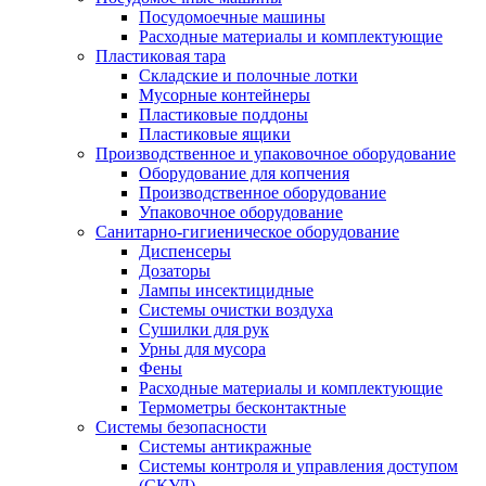
Посудомоечные машины
Расходные материалы и комплектующие
Пластиковая тара
Складские и полочные лотки
Мусорные контейнеры
Пластиковые поддоны
Пластиковые ящики
Производственное и упаковочное оборудование
Оборудование для копчения
Производственное оборудование
Упаковочное оборудование
Санитарно-гигиеническое оборудование
Диспенсеры
Дозаторы
Лампы инсектицидные
Системы очистки воздуха
Сушилки для рук
Урны для мусора
Фены
Расходные материалы и комплектующие
Термометры бесконтактные
Системы безопасности
Системы антикражные
Системы контроля и управления доступом
(СКУД)