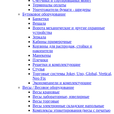
Счетчики и сортировщики монет
Терминалы оплаты
Уничтожители бумаги - шредеры
Бутиковое оборудование
Банкетки
Вешала
Ворота механические и другие охранные
устройства
Зеркала
Кабины примерочные
Корзины для распродаж, стойки и
накопители
Манекены
Плечики
Решетки и комплектующие
Стулья
Торговые системы Joker, Uno, Global, Vertical,
Neo Fix
Экономпанели и комплектующие
Весы / Весовое оборудование
Весы крановые
Весы лабораторные, ювелирные
Весы торговые
Весы электронные складские напольные
Комплексы этикетирования (весы с печатью