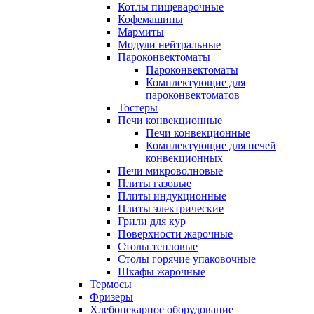
Котлы пищеварочные
Кофемашины
Мармиты
Модули нейтральные
Пароконвектоматы
Пароконвектоматы
Комплектующие для
пароконвектоматов
Тостеры
Печи конвекционные
Печи конвекционные
Комплектующие для печей
конвекционных
Печи микроволновые
Плиты газовые
Плиты индукционные
Плиты электрические
Грили для кур
Поверхности жарочные
Столы тепловые
Столы горячие упаковочные
Шкафы жарочные
Термосы
Фризеры
Хлебопекарное оборудование