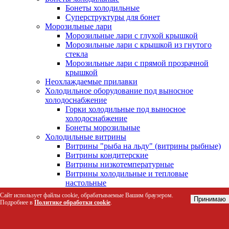
Бонеты холодильные
Суперструктуры для бонет
Морозильные лари
Морозильные лари с глухой крышкой
Морозильные лари с крышкой из гнутого
стекла
Морозильные лари с прямой прозрачной
крышкой
Неохлаждаемые прилавки
Холодильное оборудование под выносное
холодоснабжение
Горки холодильные под выносное
холодоснабжение
Бонеты морозильные
Холодильные витрины
Витрины "рыба на льду" (витрины рыбные)
Витрины кондитерские
Витрины низкотемпературные
Витрины холодильные и тепловые
настольные
Витрины холодильные открытые
Сайт использует файлы cookie, обрабатываемые Вашим браузером.
Принимаю
Витрины холодильные
Подробнее в
Политике обработки cookie
.
среднетемпературные
Витрины холодильные универсальные
Холодильные горки