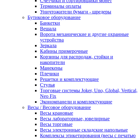
Счетчики и сортировщики монет
Терминалы оплаты
Уничтожители бумаги - шредеры
Бутиковое оборудование
Банкетки
Вешала
Ворота механические и другие охранные
устройства
Зеркала
Кабины примерочные
Корзины для распродаж, стойки и
накопители
Манекены
Плечики
Решетки и комплектующие
Стулья
Торговые системы Joker, Uno, Global, Vertical,
Neo Fix
Экономпанели и комплектующие
Весы / Весовое оборудование
Весы крановые
Весы лабораторные, ювелирные
Весы торговые
Весы электронные складские напольные
Комплексы этикетирования (весы с печатью