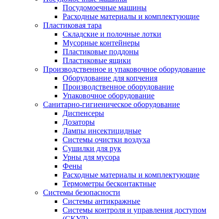
Посудомоечные машины
Расходные материалы и комплектующие
Пластиковая тара
Складские и полочные лотки
Мусорные контейнеры
Пластиковые поддоны
Пластиковые ящики
Производственное и упаковочное оборудование
Оборудование для копчения
Производственное оборудование
Упаковочное оборудование
Санитарно-гигиеническое оборудование
Диспенсеры
Дозаторы
Лампы инсектицидные
Системы очистки воздуха
Сушилки для рук
Урны для мусора
Фены
Расходные материалы и комплектующие
Термометры бесконтактные
Системы безопасности
Системы антикражные
Системы контроля и управления доступом
(СКУД)