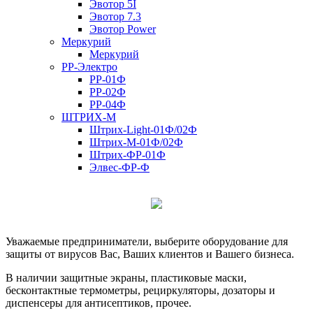
Эвотор 5I
Эвотор 7.3
Эвотор Power
Меркурий
Меркурий
РР-Электро
РР-01Ф
РР-02Ф
РР-04Ф
ШТРИХ-М
Штрих-Light-01Ф/02Ф
Штрих-М-01Ф/02Ф
Штрих-ФР-01Ф
Элвес-ФР-Ф
Уважаемые предприниматели, выберите оборудование для
защиты от вирусов Вас, Ваших клиентов и Вашего бизнеса.
В наличии защитные экраны, пластиковые маски,
бесконтактные термометры, рециркуляторы, дозаторы и
диспенсеры для антисептиков, прочее.