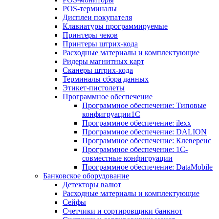
POS-терминалы
Дисплеи покупателя
Клавиатуры программируемые
Принтеры чеков
Принтеры штрих-кода
Расходные материалы и комплектующие
Ридеры магнитных карт
Сканеры штрих-кода
Терминалы сбора данных
Этикет-пистолеты
Программное обеспечение
Программное обеспечение: Типовые
конфигруации1С
Программное обеспечение: ilexx
Программное обеспечение: DALION
Программное обеспечение: Клеверенс
Программное обеспечение: 1С-
совместные конфигруации
Программное обеспечение: DataMobile
Банковское оборудование
Детекторы валют
Расходные материалы и комплектующие
Сейфы
Счетчики и сортировщики банкнот