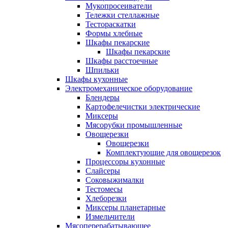
Мукопросеиватели
Тележки стеллажные
Тестораскатки
Формы хлебные
Шкафы пекарские
Шкафы пекарские
Шкафы расстоечные
Шпильки
Шкафы кухонные
Электромеханическое оборудование
Блендеры
Картофелечистки электрические
Миксеры
Мясорубки промышленные
Овощерезки
Овощерезки
Комплектующие для овощерезок
Процессоры кухонные
Слайсеры
Соковыжималки
Тестомесы
Хлеборезки
Миксеры планетарные
Измельчители
Мясоперерабатывающее