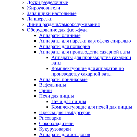
Доски разделочные
Жироуловители
Запайщики настольные
Лапшерезки
Линии раздачи/самообслуживания
Оборудование для фаст-фуда
Аппараты блинные
Аппараты для нарезки картофеля спиралью
Аппараты для попкорна
Аппараты для производства сахарной ваты
Аппараты для производства сахарной
ваты
Комплектующие для аппаратов по
производству сахарной ваты
Аппараты пончиковые
Вафельницы
Грили
Печи для пиццы
Печи для пиццы
Комплектующие для печей для пиццы
Прессы для гамбургеров
Рисоварки
Сокоохладители
Кукурузоварки
Аппараты для хот-догов