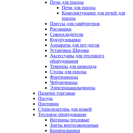
Печи для пиццы
Печи для пиццы
Комплектующие для печей для
пиццы
Прессы для гамбургеров
Рисоварки
Сокоохладители
Кукурузоварки
Аппараты для хот-догов
Установки Шаурма
Аксессуары для теплового
оборудования
Темперы для шоколада
Столы для пиццы
Фритюрницы
Чебуречницы
Электрошашлычницы
Палатки торговые
Посуда
Противни
Стерилизаторы для ножей
Тепловое оборудование
Витрины тепловые
Зонты вентиляционные
Кипятильники