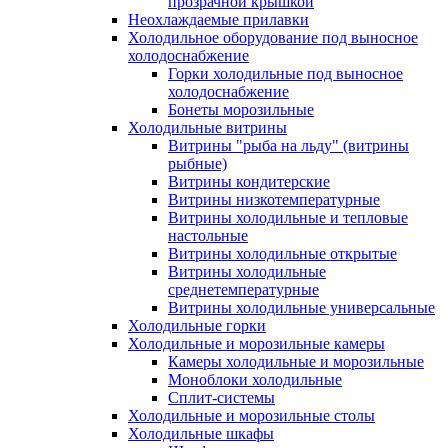
прозрачной крышкой
Неохлаждаемые прилавки
Холодильное оборудование под выносное
холодоснабжение
Горки холодильные под выносное
холодоснабжение
Бонеты морозильные
Холодильные витрины
Витрины "рыба на льду" (витрины
рыбные)
Витрины кондитерские
Витрины низкотемпературные
Витрины холодильные и тепловые
настольные
Витрины холодильные открытые
Витрины холодильные
среднетемпературные
Витрины холодильные универсальные
Холодильные горки
Холодильные и морозильные камеры
Камеры холодильные и морозильные
Моноблоки холодильные
Сплит-системы
Холодильные и морозильные столы
Холодильные шкафы