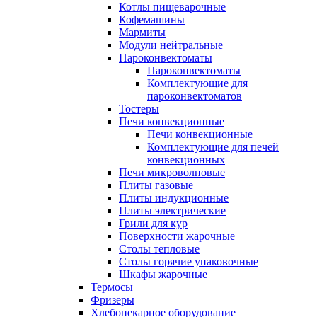
Котлы пищеварочные
Кофемашины
Мармиты
Модули нейтральные
Пароконвектоматы
Пароконвектоматы
Комплектующие для
пароконвектоматов
Тостеры
Печи конвекционные
Печи конвекционные
Комплектующие для печей
конвекционных
Печи микроволновые
Плиты газовые
Плиты индукционные
Плиты электрические
Грили для кур
Поверхности жарочные
Столы тепловые
Столы горячие упаковочные
Шкафы жарочные
Термосы
Фризеры
Хлебопекарное оборудование