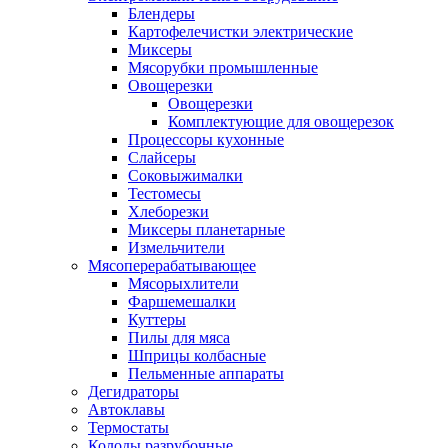
Блендеры
Картофелечистки электрические
Миксеры
Мясорубки промышленные
Овощерезки
Овощерезки
Комплектующие для овощерезок
Процессоры кухонные
Слайсеры
Соковыжималки
Тестомесы
Хлеборезки
Миксеры планетарные
Измельчители
Мясоперерабатывающее
Мясорыхлители
Фаршемешалки
Куттеры
Пилы для мяса
Шприцы колбасные
Пельменные аппараты
Дегидраторы
Автоклавы
Термостаты
Колоды разрубочные