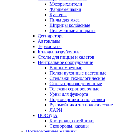
Мясорыхлители
Фаршемешалки
Куттеры
Пилы для мяса
Шприцы колбасные
Пельменные аппараты
Дегидраторы
Автоклавы
Термостаты
Колоды разрубочные
Столы для пиццы и салатов
Нейтральное оборудование
Ванны моечные
Полки кухонные настенные
Стеллажи технологические
Столы производственные
Тележки сервировочные
Урны для фудкорта
Подтоварники и подставки
Рукомойники технологические
ЛАРИ
ПОСУДА
Кастрюли, сотейники
Сковороды, казаны
Посудомоечные машины