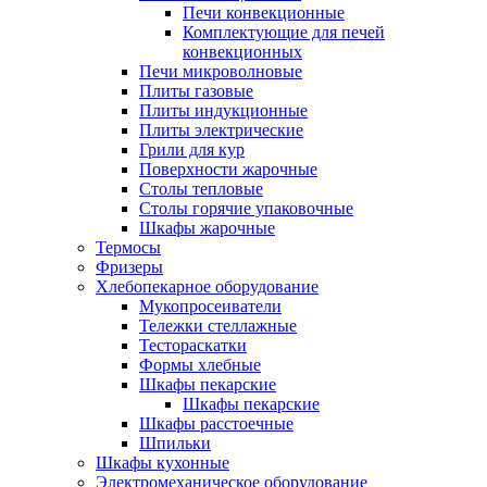
Печи конвекционные
Комплектующие для печей
конвекционных
Печи микроволновые
Плиты газовые
Плиты индукционные
Плиты электрические
Грили для кур
Поверхности жарочные
Столы тепловые
Столы горячие упаковочные
Шкафы жарочные
Термосы
Фризеры
Хлебопекарное оборудование
Мукопросеиватели
Тележки стеллажные
Тестораскатки
Формы хлебные
Шкафы пекарские
Шкафы пекарские
Шкафы расстоечные
Шпильки
Шкафы кухонные
Электромеханическое оборудование