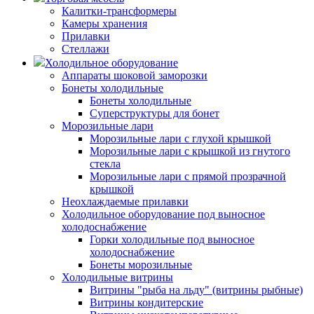
Калитки-трансформеры
Камеры хранения
Прилавки
Стеллажи
Холодильное оборудование
Аппараты шоковой заморозки
Бонеты холодильные
Бонеты холодильные
Суперструктуры для бонет
Морозильные лари
Морозильные лари с глухой крышкой
Морозильные лари с крышкой из гнутого
стекла
Морозильные лари с прямой прозрачной
крышкой
Неохлаждаемые прилавки
Холодильное оборудование под выносное
холодоснабжение
Горки холодильные под выносное
холодоснабжение
Бонеты морозильные
Холодильные витрины
Витрины "рыба на льду" (витрины рыбные)
Витрины кондитерские