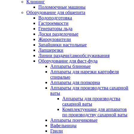
Клининг
Поломоечные машины
Оборудование для общепита
Водоподготовка
Гастроемкости
Генераторы льда
Доски разделочные
Жироуловители
Запайщики настольные
Лапшерезки
Линии раздачи/самообслуживания
Оборудование для фаст-фуда
Аппараты блинные
Аппараты для нарезки картофеля
спиралью
Аппараты для попкорна
Аппараты для производства сахарной
ваты
Аппараты для производства
сахарной ваты
Комплектующие для аппаратов
по производству сахарной ваты
Аппараты пончиковые
Вафельницы
Грили