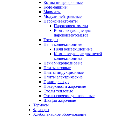
Котлы пищеварочные
Кофемашины
Мармиты
Модули нейтральные
Пароконвектоматы
Пароконвектоматы
Комплектующие для
пароконвектоматов
Тостеры
Печи конвекционные
Печи конвекционные
Комплектующие для печей
конвекционных
Печи микроволновые
Плиты газовые
Плиты индукционные
Плиты электрические
Грили для кур
Поверхности жарочные
Столы тепловые
Столы горячие упаковочные
Шкафы жарочные
Термосы
Фризеры
Хлебопекарное оборудование