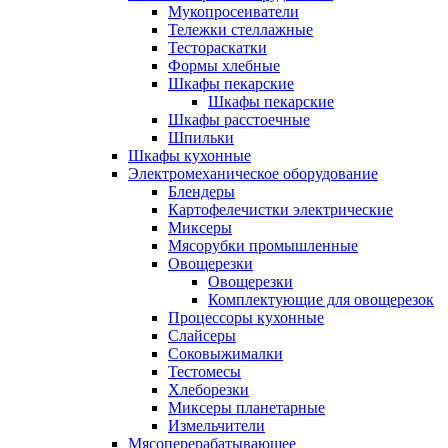
Мукопросеиватели
Тележки стеллажные
Тестораскатки
Формы хлебные
Шкафы пекарские
Шкафы пекарские
Шкафы расстоечные
Шпильки
Шкафы кухонные
Электромеханическое оборудование
Блендеры
Картофелечистки электрические
Миксеры
Мясорубки промышленные
Овощерезки
Овощерезки
Комплектующие для овощерезок
Процессоры кухонные
Слайсеры
Соковыжималки
Тестомесы
Хлеборезки
Миксеры планетарные
Измельчители
Мясоперерабатывающее