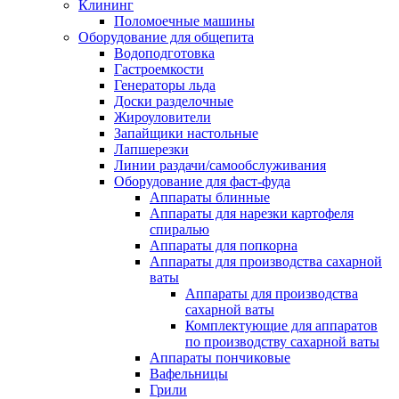
Клининг
Поломоечные машины
Оборудование для общепита
Водоподготовка
Гастроемкости
Генераторы льда
Доски разделочные
Жироуловители
Запайщики настольные
Лапшерезки
Линии раздачи/самообслуживания
Оборудование для фаст-фуда
Аппараты блинные
Аппараты для нарезки картофеля
спиралью
Аппараты для попкорна
Аппараты для производства сахарной
ваты
Аппараты для производства
сахарной ваты
Комплектующие для аппаратов
по производству сахарной ваты
Аппараты пончиковые
Вафельницы
Грили