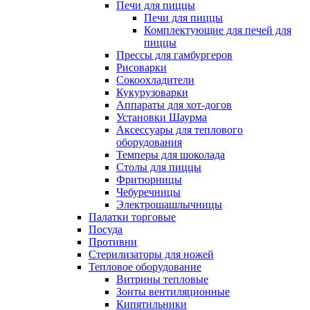
Печи для пиццы
Печи для пиццы
Комплектующие для печей для
пиццы
Прессы для гамбургеров
Рисоварки
Сокоохладители
Кукурузоварки
Аппараты для хот-догов
Установки Шаурма
Аксессуары для теплового
оборудования
Темперы для шоколада
Столы для пиццы
Фритюрницы
Чебуречницы
Электрошашлычницы
Палатки торговые
Посуда
Противни
Стерилизаторы для ножей
Тепловое оборудование
Витрины тепловые
Зонты вентиляционные
Кипятильники