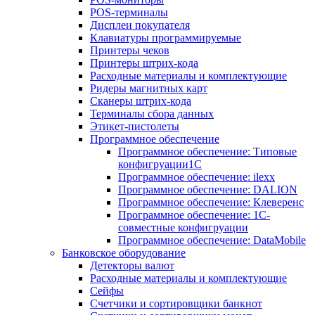
POS-терминалы
Дисплеи покупателя
Клавиатуры программируемые
Принтеры чеков
Принтеры штрих-кода
Расходные материалы и комплектующие
Ридеры магнитных карт
Сканеры штрих-кода
Терминалы сбора данных
Этикет-пистолеты
Программное обеспечение
Программное обеспечение: Типовые
конфигруации1С
Программное обеспечение: ilexx
Программное обеспечение: DALION
Программное обеспечение: Клеверенс
Программное обеспечение: 1С-
совместные конфигруации
Программное обеспечение: DataMobile
Банковское оборудование
Детекторы валют
Расходные материалы и комплектующие
Сейфы
Счетчики и сортировщики банкнот