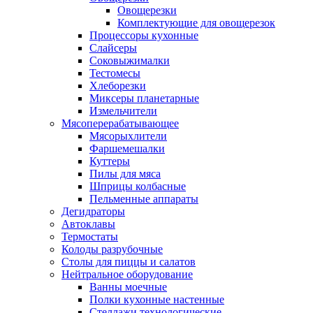
Овощерезки
Комплектующие для овощерезок
Процессоры кухонные
Слайсеры
Соковыжималки
Тестомесы
Хлеборезки
Миксеры планетарные
Измельчители
Мясоперерабатывающее
Мясорыхлители
Фаршемешалки
Куттеры
Пилы для мяса
Шприцы колбасные
Пельменные аппараты
Дегидраторы
Автоклавы
Термостаты
Колоды разрубочные
Столы для пиццы и салатов
Нейтральное оборудование
Ванны моечные
Полки кухонные настенные
Стеллажи технологические