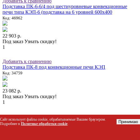
Добавить к сравнению
Подставка ПК-6-6/4 под шестиуровневые конвекционные
печи типа КЭП-6 (подставка на 6 уровней 600х400
Код: 46962
22 903 р.
Под заказ
Узнать скидку!
1
Добавить к сравнению
Подставка ПК-8 под конвекционные печи КЭП
Код: 34759
23 082 р.
Под заказ
Узнать скидку!
1
Добавить к сравнению
Сайт использует файлы cookie, обрабатываемые Вашим браузером.
Принимаю
Подставка ПК-8-01 под конвекционные печи КПП и ПКЭ
Подробнее в
Политике обработки cookie
.
Код: 31845