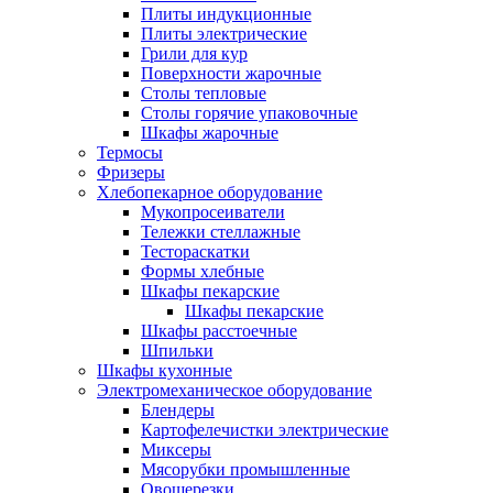
Плиты индукционные
Плиты электрические
Грили для кур
Поверхности жарочные
Столы тепловые
Столы горячие упаковочные
Шкафы жарочные
Термосы
Фризеры
Хлебопекарное оборудование
Мукопросеиватели
Тележки стеллажные
Тестораскатки
Формы хлебные
Шкафы пекарские
Шкафы пекарские
Шкафы расстоечные
Шпильки
Шкафы кухонные
Электромеханическое оборудование
Блендеры
Картофелечистки электрические
Миксеры
Мясорубки промышленные
Овощерезки