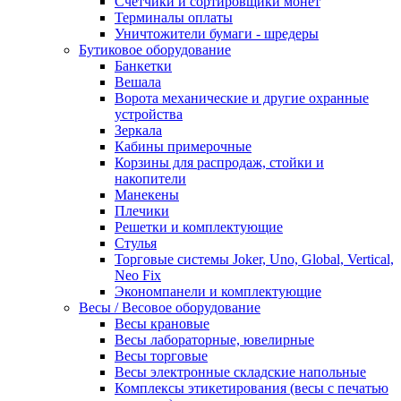
Счетчики и сортировщики монет
Терминалы оплаты
Уничтожители бумаги - шредеры
Бутиковое оборудование
Банкетки
Вешала
Ворота механические и другие охранные
устройства
Зеркала
Кабины примерочные
Корзины для распродаж, стойки и
накопители
Манекены
Плечики
Решетки и комплектующие
Стулья
Торговые системы Joker, Uno, Global, Vertical,
Neo Fix
Экономпанели и комплектующие
Весы / Весовое оборудование
Весы крановые
Весы лабораторные, ювелирные
Весы торговые
Весы электронные складские напольные
Комплексы этикетирования (весы с печатью