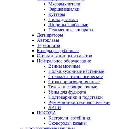
Мясорыхлители
Фаршемешалки
Куттеры
Пилы для мяса
Шприцы колбасные
Пельменные аппараты
Дегидраторы
Автоклавы
Термостаты
Колоды разрубочные
Столы для пиццы и салатов
Нейтральное оборудование
Ванны моечные
Полки кухонные настенные
Стеллажи технологические
Столы производственные
Тележки сервировочные
Урны для фудкорта
Подтоварники и подставки
Рукомойники технологические
ЛАРИ
ПОСУДА
Кастрюли, сотейники
Сковороды, казаны
Посудомоечные машины