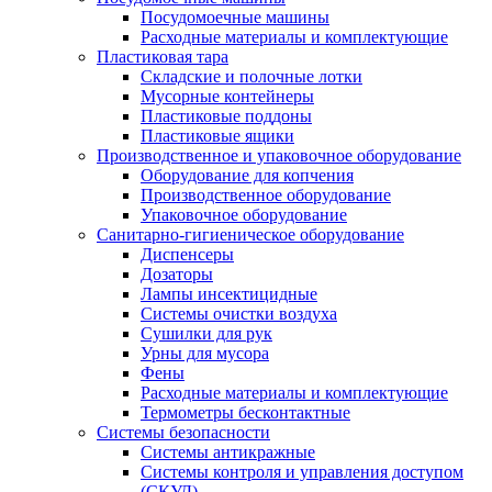
Посудомоечные машины
Расходные материалы и комплектующие
Пластиковая тара
Складские и полочные лотки
Мусорные контейнеры
Пластиковые поддоны
Пластиковые ящики
Производственное и упаковочное оборудование
Оборудование для копчения
Производственное оборудование
Упаковочное оборудование
Санитарно-гигиеническое оборудование
Диспенсеры
Дозаторы
Лампы инсектицидные
Системы очистки воздуха
Сушилки для рук
Урны для мусора
Фены
Расходные материалы и комплектующие
Термометры бесконтактные
Системы безопасности
Системы антикражные
Системы контроля и управления доступом
(СКУД)