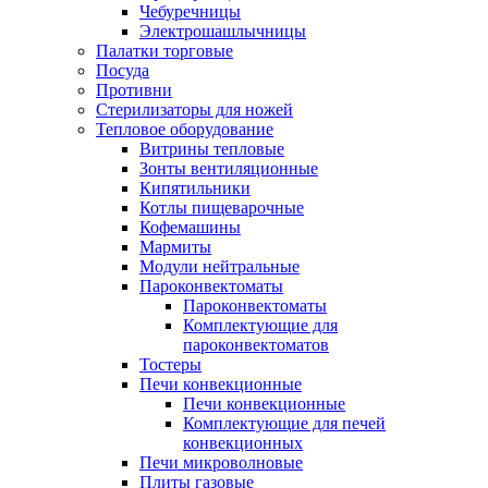
Чебуречницы
Электрошашлычницы
Палатки торговые
Посуда
Противни
Стерилизаторы для ножей
Тепловое оборудование
Витрины тепловые
Зонты вентиляционные
Кипятильники
Котлы пищеварочные
Кофемашины
Мармиты
Модули нейтральные
Пароконвектоматы
Пароконвектоматы
Комплектующие для
пароконвектоматов
Тостеры
Печи конвекционные
Печи конвекционные
Комплектующие для печей
конвекционных
Печи микроволновые
Плиты газовые