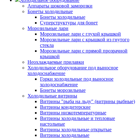
Холодильное оборудование
Аппараты шоковой заморозки
Бонеты холодильные
Бонеты холодильные
Суперструктуры для бонет
Морозильные лари
Морозильные лари с глухой крышкой
Морозильные лари с крышкой из гнутого
стекла
Морозильные лари с прямой прозрачной
крышкой
Неохлаждаемые прилавки
Холодильное оборудование под выносное
холодоснабжение
Горки холодильные под выносное
холодоснабжение
Бонеты морозильные
Холодильные витрины
Витрины "рыба на льду" (витрины рыбные)
Витрины кондитерские
Витрины низкотемпературные
Витрины холодильные и тепловые
настольные
Витрины холодильные открытые
Витрины холодильные