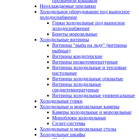
прозрачной крышкой
Неохлаждаемые прилавки
Холодильное оборудование под выносное
холодоснабжение
Горки холодильные под выносное
холодоснабжение
Бонеты морозильные
Холодильные витрины
Витрины "рыба на льду" (витрины
рыбные)
Витрины кондитерские
Витрины низкотемпературные
Витрины холодильные и тепловые
настольные
Витрины холодильные открытые
Витрины холодильные
среднетемпературные
Витрины холодильные универсальные
Холодильные горки
Холодильные и морозильные камеры
Камеры холодильные и морозильные
Моноблоки холодильные
Сплит-системы
Холодильные и морозильные столы
Холодильные шкафы