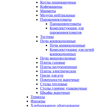
Котлы пищеварочные
Кофемашины
Мармиты
Модули нейтральные
Пароконвектоматы
Пароконвектоматы
Комплектующие для
пароконвектоматов
Тостеры
Печи конвекционные
Печи конвекционные
Комплектующие для печей
конвекционных
Печи микроволновые
Плиты газовые
Плиты индукционные
Плиты электрические
Грили для кур
Поверхности жарочные
Столы тепловые
Столы горячие упаковочные
Шкафы жарочные
Термосы
Фризеры
Хлебопекарное оборудование