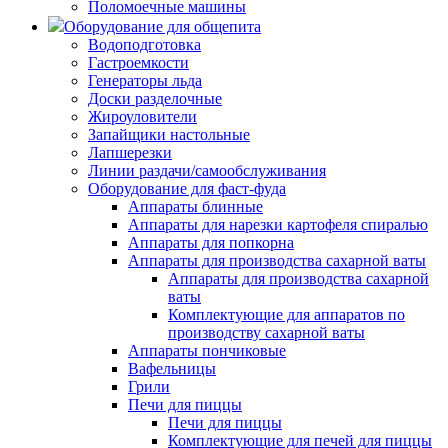
Поломоечные машины
Оборудование для общепита
Водоподготовка
Гастроемкости
Генераторы льда
Доски разделочные
Жироуловители
Запайщики настольные
Лапшерезки
Линии раздачи/самообслуживания
Оборудование для фаст-фуда
Аппараты блинные
Аппараты для нарезки картофеля спиралью
Аппараты для попкорна
Аппараты для производства сахарной ваты
Аппараты для производства сахарной
ваты
Комплектующие для аппаратов по
производству сахарной ваты
Аппараты пончиковые
Вафельницы
Грили
Печи для пиццы
Печи для пиццы
Комплектующие для печей для пиццы