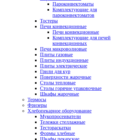
Пароконвектоматы
Комплектующие для
пароконвектоматов
Тостеры
Печи конвекционные
Печи конвекционные
Комплектующие для печей
конвекционных
Печи микроволновые
Плиты газовые
Плиты индукционные
Плиты электрические
Грили для кур
Поверхности жарочные
Столы тепловые
Столы горячие упаковочные
Шкафы жарочные
Термосы
Фризеры
Хлебопекарное оборудование
Мукопросеиватели
Тележки стеллажные
Тестораскатки
Формы хлебные
Шкафы пекарские