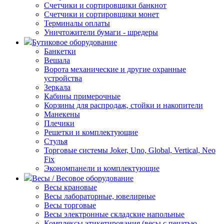
Счетчики и сортировщики банкнот
Счетчики и сортировщики монет
Терминалы оплаты
Уничтожители бумаги - шредеры
Бутиковое оборудование
Банкетки
Вешала
Ворота механические и другие охранные
устройства
Зеркала
Кабины примерочные
Корзины для распродаж, стойки и накопители
Манекены
Плечики
Решетки и комплектующие
Стулья
Торговые системы Joker, Uno, Global, Vertical, Neo
Fix
Экономпанели и комплектующие
Весы / Весовое оборудование
Весы крановые
Весы лабораторные, ювелирные
Весы торговые
Весы электронные складские напольные
Комплексы этикетирования (весы с печатью