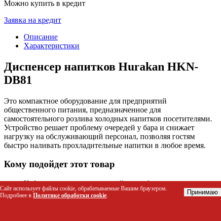
Можно купить в кредит
Заявка на кредит
Описание
Характеристики
Диспенсер напитков Hurakan HKN-
DB81
Это компактное оборудование для предприятий
общественного питания, предназначенное для
самостоятельного розлива холодных напитков посетителями.
Устройство решает проблему очередей у бара и снижает
нагрузку на обслуживающий персонал, позволяя гостям
быстро наливать прохладительные напитки в любое время.
Кому подойдет этот товар
Кафе и рестораны с системой самообслуживания
Сайт использует файлы cookie, обрабатываемые Вашим браузером.
Фуд-корты и торговые центры
Принимаю
Подробнее в
Политике обработки cookie
.
Школьные и университетские столовые
Офисные зоны отдыха и переговорные комнаты
Кинозалы, развлекательные центры и спортивные