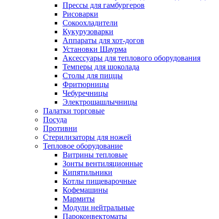
Прессы для гамбургеров
Рисоварки
Сокоохладители
Кукурузоварки
Аппараты для хот-догов
Установки Шаурма
Аксессуары для теплового оборудования
Темперы для шоколада
Столы для пиццы
Фритюрницы
Чебуречницы
Электрошашлычницы
Палатки торговые
Посуда
Противни
Стерилизаторы для ножей
Тепловое оборудование
Витрины тепловые
Зонты вентиляционные
Кипятильники
Котлы пищеварочные
Кофемашины
Мармиты
Модули нейтральные
Пароконвектоматы