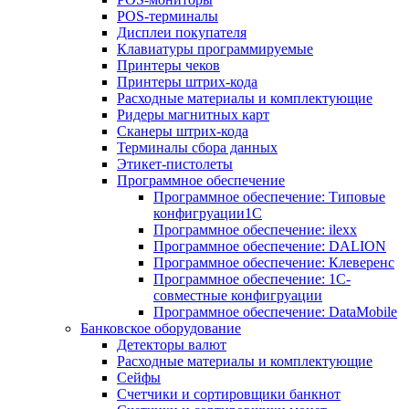
POS-терминалы
Дисплеи покупателя
Клавиатуры программируемые
Принтеры чеков
Принтеры штрих-кода
Расходные материалы и комплектующие
Ридеры магнитных карт
Сканеры штрих-кода
Терминалы сбора данных
Этикет-пистолеты
Программное обеспечение
Программное обеспечение: Типовые
конфигруации1С
Программное обеспечение: ilexx
Программное обеспечение: DALION
Программное обеспечение: Клеверенс
Программное обеспечение: 1С-
совместные конфигруации
Программное обеспечение: DataMobile
Банковское оборудование
Детекторы валют
Расходные материалы и комплектующие
Сейфы
Счетчики и сортировщики банкнот