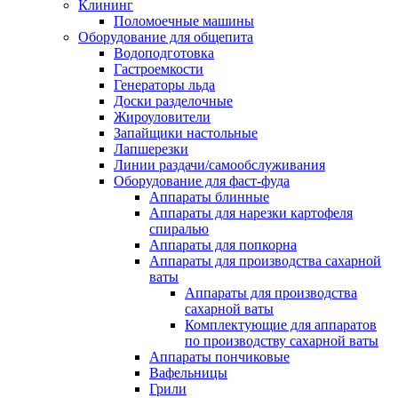
Клининг
Поломоечные машины
Оборудование для общепита
Водоподготовка
Гастроемкости
Генераторы льда
Доски разделочные
Жироуловители
Запайщики настольные
Лапшерезки
Линии раздачи/самообслуживания
Оборудование для фаст-фуда
Аппараты блинные
Аппараты для нарезки картофеля
спиралью
Аппараты для попкорна
Аппараты для производства сахарной
ваты
Аппараты для производства
сахарной ваты
Комплектующие для аппаратов
по производству сахарной ваты
Аппараты пончиковые
Вафельницы
Грили