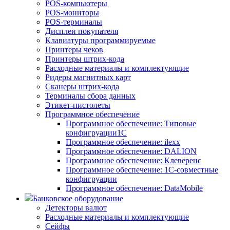
POS-компьютеры
POS-мониторы
POS-терминалы
Дисплеи покупателя
Клавиатуры программируемые
Принтеры чеков
Принтеры штрих-кода
Расходные материалы и комплектующие
Ридеры магнитных карт
Сканеры штрих-кода
Терминалы сбора данных
Этикет-пистолеты
Программное обеспечение
Программное обеспечение: Типовые
конфигруации1С
Программное обеспечение: ilexx
Программное обеспечение: DALION
Программное обеспечение: Клеверенс
Программное обеспечение: 1С-совместные
конфигруации
Программное обеспечение: DataMobile
Банковское оборудование
Детекторы валют
Расходные материалы и комплектующие
Сейфы