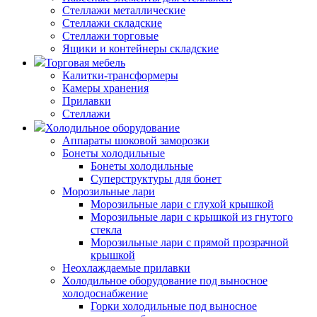
Стеллажи металлические
Стеллажи складские
Стеллажи торговые
Ящики и контейнеры складские
Торговая мебель
Калитки-трансформеры
Камеры хранения
Прилавки
Стеллажи
Холодильное оборудование
Аппараты шоковой заморозки
Бонеты холодильные
Бонеты холодильные
Суперструктуры для бонет
Морозильные лари
Морозильные лари с глухой крышкой
Морозильные лари с крышкой из гнутого
стекла
Морозильные лари с прямой прозрачной
крышкой
Неохлаждаемые прилавки
Холодильное оборудование под выносное
холодоснабжение
Горки холодильные под выносное