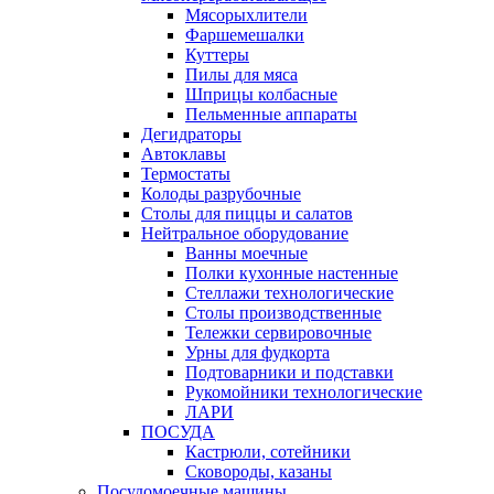
Мясорыхлители
Фаршемешалки
Куттеры
Пилы для мяса
Шприцы колбасные
Пельменные аппараты
Дегидраторы
Автоклавы
Термостаты
Колоды разрубочные
Столы для пиццы и салатов
Нейтральное оборудование
Ванны моечные
Полки кухонные настенные
Стеллажи технологические
Столы производственные
Тележки сервировочные
Урны для фудкорта
Подтоварники и подставки
Рукомойники технологические
ЛАРИ
ПОСУДА
Кастрюли, сотейники
Сковороды, казаны
Посудомоечные машины