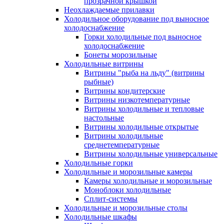
прозрачной крышкой
Неохлаждаемые прилавки
Холодильное оборудование под выносное
холодоснабжение
Горки холодильные под выносное
холодоснабжение
Бонеты морозильные
Холодильные витрины
Витрины "рыба на льду" (витрины
рыбные)
Витрины кондитерские
Витрины низкотемпературные
Витрины холодильные и тепловые
настольные
Витрины холодильные открытые
Витрины холодильные
среднетемпературные
Витрины холодильные универсальные
Холодильные горки
Холодильные и морозильные камеры
Камеры холодильные и морозильные
Моноблоки холодильные
Сплит-системы
Холодильные и морозильные столы
Холодильные шкафы