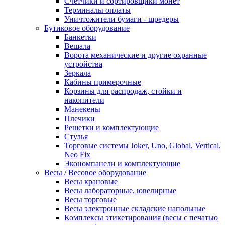
Счетчики и сортировщики монет
Терминалы оплаты
Уничтожители бумаги - шредеры
Бутиковое оборудование
Банкетки
Вешала
Ворота механические и другие охранные
устройства
Зеркала
Кабины примерочные
Корзины для распродаж, стойки и
накопители
Манекены
Плечики
Решетки и комплектующие
Стулья
Торговые системы Joker, Uno, Global, Vertical,
Neo Fix
Экономпанели и комплектующие
Весы / Весовое оборудование
Весы крановые
Весы лабораторные, ювелирные
Весы торговые
Весы электронные складские напольные
Комплексы этикетирования (весы с печатью