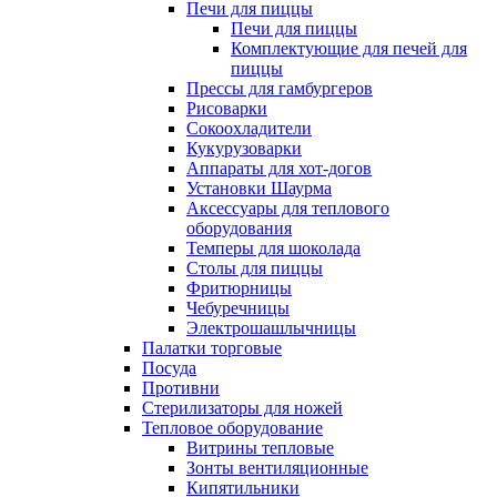
Печи для пиццы
Печи для пиццы
Комплектующие для печей для
пиццы
Прессы для гамбургеров
Рисоварки
Сокоохладители
Кукурузоварки
Аппараты для хот-догов
Установки Шаурма
Аксессуары для теплового
оборудования
Темперы для шоколада
Столы для пиццы
Фритюрницы
Чебуречницы
Электрошашлычницы
Палатки торговые
Посуда
Противни
Стерилизаторы для ножей
Тепловое оборудование
Витрины тепловые
Зонты вентиляционные
Кипятильники