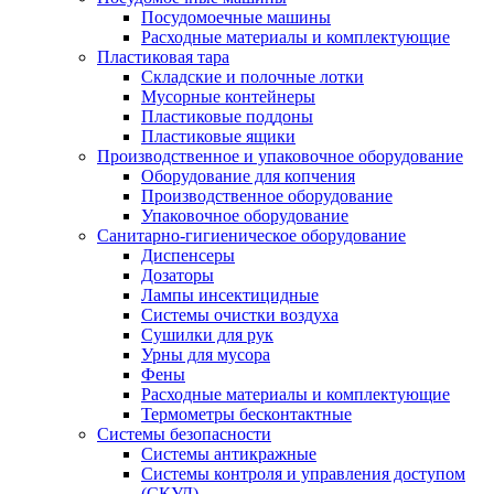
Посудомоечные машины
Расходные материалы и комплектующие
Пластиковая тара
Складские и полочные лотки
Мусорные контейнеры
Пластиковые поддоны
Пластиковые ящики
Производственное и упаковочное оборудование
Оборудование для копчения
Производственное оборудование
Упаковочное оборудование
Санитарно-гигиеническое оборудование
Диспенсеры
Дозаторы
Лампы инсектицидные
Системы очистки воздуха
Сушилки для рук
Урны для мусора
Фены
Расходные материалы и комплектующие
Термометры бесконтактные
Системы безопасности
Системы антикражные
Системы контроля и управления доступом
(СКУД)