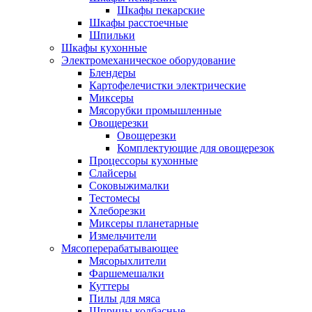
Шкафы пекарские
Шкафы расстоечные
Шпильки
Шкафы кухонные
Электромеханическое оборудование
Блендеры
Картофелечистки электрические
Миксеры
Мясорубки промышленные
Овощерезки
Овощерезки
Комплектующие для овощерезок
Процессоры кухонные
Слайсеры
Соковыжималки
Тестомесы
Хлеборезки
Миксеры планетарные
Измельчители
Мясоперерабатывающее
Мясорыхлители
Фаршемешалки
Куттеры
Пилы для мяса
Шприцы колбасные