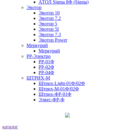
АТОЛ Sigma 8Ф (Sigma)
Эвотор
Эвотор 10
Эвотор 7.2
Эвотор 5
Эвотор 5I
Эвотор 7.3
Эвотор Power
Меркурий
Меркурий
РР-Электро
РР-01Ф
РР-02Ф
РР-04Ф
ШТРИХ-М
Штрих-Light-01Ф/02Ф
Штрих-М-01Ф/02Ф
Штрих-ФР-01Ф
Элвес-ФР-Ф
каталог