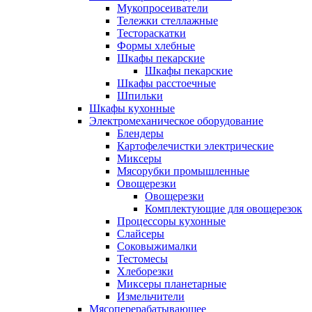
Мукопросеиватели
Тележки стеллажные
Тестораскатки
Формы хлебные
Шкафы пекарские
Шкафы пекарские
Шкафы расстоечные
Шпильки
Шкафы кухонные
Электромеханическое оборудование
Блендеры
Картофелечистки электрические
Миксеры
Мясорубки промышленные
Овощерезки
Овощерезки
Комплектующие для овощерезок
Процессоры кухонные
Слайсеры
Соковыжималки
Тестомесы
Хлеборезки
Миксеры планетарные
Измельчители
Мясоперерабатывающее