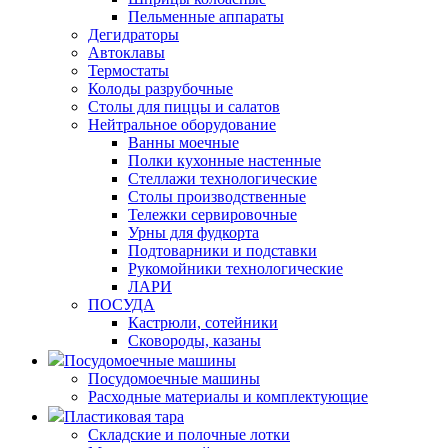
Пельменные аппараты
Дегидраторы
Автоклавы
Термостаты
Колоды разрубочные
Столы для пиццы и салатов
Нейтральное оборудование
Ванны моечные
Полки кухонные настенные
Стеллажи технологические
Столы производственные
Тележки сервировочные
Урны для фудкорта
Подтоварники и подставки
Рукомойники технологические
ЛАРИ
ПОСУДА
Кастрюли, сотейники
Сковороды, казаны
Посудомоечные машины
Посудомоечные машины
Расходные материалы и комплектующие
Пластиковая тара
Складские и полочные лотки