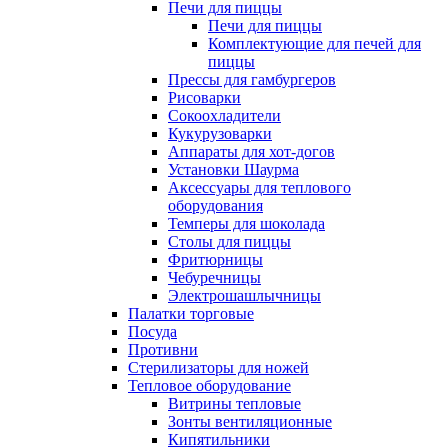
Печи для пиццы
Печи для пиццы
Комплектующие для печей для
пиццы
Прессы для гамбургеров
Рисоварки
Сокоохладители
Кукурузоварки
Аппараты для хот-догов
Установки Шаурма
Аксессуары для теплового
оборудования
Темперы для шоколада
Столы для пиццы
Фритюрницы
Чебуречницы
Электрошашлычницы
Палатки торговые
Посуда
Противни
Стерилизаторы для ножей
Тепловое оборудование
Витрины тепловые
Зонты вентиляционные
Кипятильники