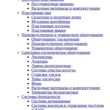
Посудомоечные машины
Расходные материалы и комплектующие
Пластиковая тара
Складские и полочные лотки
Мусорные контейнеры
Пластиковые поддоны
Пластиковые ящики
Производственное и упаковочное оборудование
Оборудование для копчения
Производственное оборудование
Упаковочное оборудование
Санитарно-гигиеническое оборудование
Диспенсеры
Дозаторы
Лампы инсектицидные
Системы очистки воздуха
Сушилки для рук
Урны для мусора
Фены
Расходные материалы и комплектующие
Термометры бесконтактные
Системы безопасности
Системы антикражные
Системы контроля и управления доступом
(СКУД)