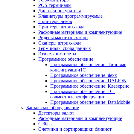
POS-терминалы
Дисплеи покупателя
Клавиатуры программируемые
Принтеры чеков
Принтеры штрих-кода
Расходные материалы и комплектующие
Ридеры магнитных карт
Сканеры штрих-кода
Терминалы сбора данных
Этикет-пистолеты
Программное обеспечение
Программное обеспечение: Типовые
конфигруации1С
Программное обеспечение: ilexx
Программное обеспечение: DALION
Программное обеспечение: Клеверенс
Программное обеспечение: 1С-
совместные конфигруации
Программное обеспечение: DataMobile
Банковское оборудование
Детекторы валют
Расходные материалы и комплектующие
Сейфы
Счетчики и сортировщики банкнот