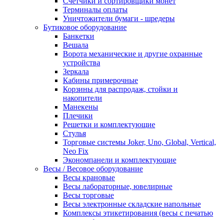
Счетчики и сортировщики монет
Терминалы оплаты
Уничтожители бумаги - шредеры
Бутиковое оборудование
Банкетки
Вешала
Ворота механические и другие охранные
устройства
Зеркала
Кабины примерочные
Корзины для распродаж, стойки и
накопители
Манекены
Плечики
Решетки и комплектующие
Стулья
Торговые системы Joker, Uno, Global, Vertical,
Neo Fix
Экономпанели и комплектующие
Весы / Весовое оборудование
Весы крановые
Весы лабораторные, ювелирные
Весы торговые
Весы электронные складские напольные
Комплексы этикетирования (весы с печатью