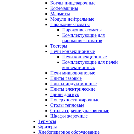
Котлы пищеварочные
Кофемашины
Мармиты
Модули нейтральные
Пароконвектоматы
Пароконвектоматы
Комплектующие для
пароконвектоматов
Тостеры
Печи конвекционные
Печи конвекционные
Комплектующие для печей
конвекционных
Печи микроволновые
Плиты газовые
Плиты индукционные
Плиты электрические
Грили для кур
Поверхности жарочные
Столы тепловые
Столы горячие упаковочные
Шкафы жарочные
Термосы
Фризеры
Хлебопекарное оборудование