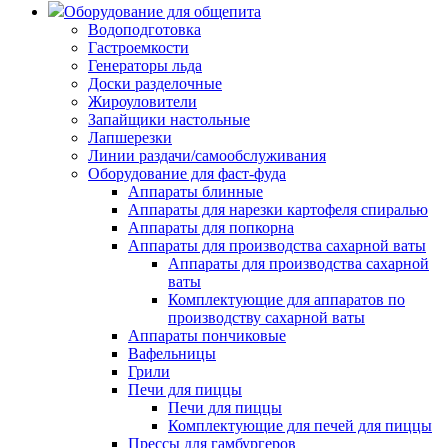
Оборудование для общепита
Водоподготовка
Гастроемкости
Генераторы льда
Доски разделочные
Жироуловители
Запайщики настольные
Лапшерезки
Линии раздачи/самообслуживания
Оборудование для фаст-фуда
Аппараты блинные
Аппараты для нарезки картофеля спиралью
Аппараты для попкорна
Аппараты для производства сахарной ваты
Аппараты для производства сахарной
ваты
Комплектующие для аппаратов по
производству сахарной ваты
Аппараты пончиковые
Вафельницы
Грили
Печи для пиццы
Печи для пиццы
Комплектующие для печей для пиццы
Прессы для гамбургеров