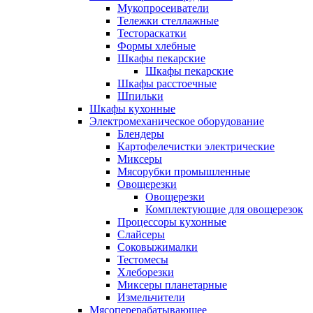
Мукопросеиватели
Тележки стеллажные
Тестораскатки
Формы хлебные
Шкафы пекарские
Шкафы пекарские
Шкафы расстоечные
Шпильки
Шкафы кухонные
Электромеханическое оборудование
Блендеры
Картофелечистки электрические
Миксеры
Мясорубки промышленные
Овощерезки
Овощерезки
Комплектующие для овощерезок
Процессоры кухонные
Слайсеры
Соковыжималки
Тестомесы
Хлеборезки
Миксеры планетарные
Измельчители
Мясоперерабатывающее