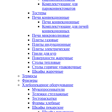
Комплектующие для
пароконвектоматов
Тостеры
Печи конвекционные
Печи конвекционные
Комплектующие для печей
конвекционных
Печи микроволновые
Плиты газовые
Плиты индукционные
Плиты электрические
Грили для кур
Поверхности жарочные
Столы тепловые
Столы горячие упаковочные
Шкафы жарочные
Термосы
Фризеры
Хлебопекарное оборудование
Мукопросеиватели
Тележки стеллажные
Тестораскатки
Формы хлебные
Шкафы пекарские
Шкафы пекарские