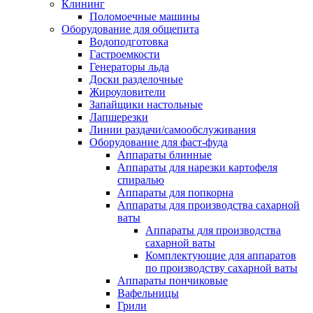
Клининг
Поломоечные машины
Оборудование для общепита
Водоподготовка
Гастроемкости
Генераторы льда
Доски разделочные
Жироуловители
Запайщики настольные
Лапшерезки
Линии раздачи/самообслуживания
Оборудование для фаст-фуда
Аппараты блинные
Аппараты для нарезки картофеля
спиралью
Аппараты для попкорна
Аппараты для производства сахарной
ваты
Аппараты для производства
сахарной ваты
Комплектующие для аппаратов
по производству сахарной ваты
Аппараты пончиковые
Вафельницы
Грили