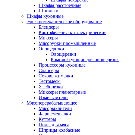
Шкафы расстоечные
Шпильки
Шкафы кухонные
Электромеханическое оборудование
Блендеры
Картофелечистки электрические
Миксеры
Мясорубки промышленные
Овощерезки
Овощерезки
Комплектующие для овощерезок
Процессоры кухонные
Слайсеры
Соковыжималки
Тестомесы
Хлеборезки
Миксеры планетарные
Измельчители
Мясоперерабатывающее
Мясорыхлители
Фаршемешалки
Куттеры
Пилы для мяса
Шприцы колбасные