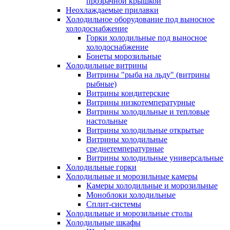
прозрачной крышкой
Неохлаждаемые прилавки
Холодильное оборудование под выносное
холодоснабжение
Горки холодильные под выносное
холодоснабжение
Бонеты морозильные
Холодильные витрины
Витрины "рыба на льду" (витрины
рыбные)
Витрины кондитерские
Витрины низкотемпературные
Витрины холодильные и тепловые
настольные
Витрины холодильные открытые
Витрины холодильные
среднетемпературные
Витрины холодильные универсальные
Холодильные горки
Холодильные и морозильные камеры
Камеры холодильные и морозильные
Моноблоки холодильные
Сплит-системы
Холодильные и морозильные столы
Холодильные шкафы