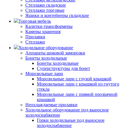
Стеллажи складские
Стеллажи торговые
Ящики и контейнеры складские
Торговая мебель
Калитки-трансформеры
Камеры хранения
Прилавки
Стеллажи
Холодильное оборудование
Аппараты шоковой заморозки
Бонеты холодильные
Бонеты холодильные
Суперструктуры для бонет
Морозильные лари
Морозильные лари с глухой крышкой
Морозильные лари с крышкой из гнутого
стекла
Морозильные лари с прямой прозрачной
крышкой
Неохлаждаемые прилавки
Холодильное оборудование под выносное
холодоснабжение
Горки холодильные под выносное
холодоснабжение