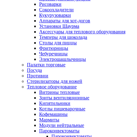
Рисоварки
Сокоохладители
Кукурузоварки
Аппараты для хот-догов
Установки Шаурма
Аксессуары для теплового оборудования
Темперы для шоколада
Столы для пиццы
Фритюрницы
Чебуречницы
Электрошашлычницы
Палатки торговые
Посуда
Противни
Стерилизаторы для ножей
Тепловое оборудование
Витрины тепловые
Зонты вентиляционные
Кипятильники
Котлы пищеварочные
Кофемашины
Мармиты
Модули нейтральные
Пароконвектоматы
Пароконвектоматы