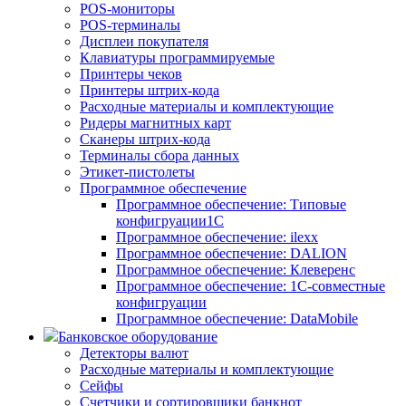
POS-мониторы
POS-терминалы
Дисплеи покупателя
Клавиатуры программируемые
Принтеры чеков
Принтеры штрих-кода
Расходные материалы и комплектующие
Ридеры магнитных карт
Сканеры штрих-кода
Терминалы сбора данных
Этикет-пистолеты
Программное обеспечение
Программное обеспечение: Типовые
конфигруации1С
Программное обеспечение: ilexx
Программное обеспечение: DALION
Программное обеспечение: Клеверенс
Программное обеспечение: 1С-совместные
конфигруации
Программное обеспечение: DataMobile
Банковское оборудование
Детекторы валют
Расходные материалы и комплектующие
Сейфы
Счетчики и сортировщики банкнот