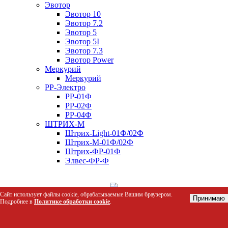
Эвотор
Эвотор 10
Эвотор 7.2
Эвотор 5
Эвотор 5I
Эвотор 7.3
Эвотор Power
Меркурий
Меркурий
РР-Электро
РР-01Ф
РР-02Ф
РР-04Ф
ШТРИХ-М
Штрих-Light-01Ф/02Ф
Штрих-М-01Ф/02Ф
Штрих-ФР-01Ф
Элвес-ФР-Ф
Сайт использует файлы cookie, обрабатываемые Вашим браузером.
Принимаю
Подробнее в
Политике обработки cookie
.
каталог
Фильтр
Сортировка по:
Цене
Названию
210 товаров