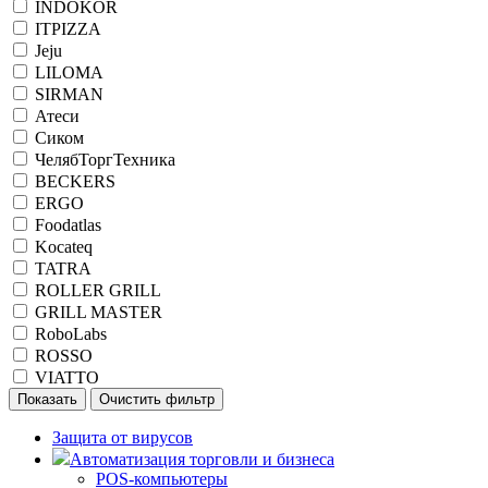
INDOKOR
ITPIZZA
Jeju
LILOMA
SIRMAN
Атеси
Сиком
ЧелябТоргТехника
BECKERS
ERGO
Foodatlas
Kocateq
TATRA
ROLLER GRILL
GRILL MASTER
RoboLabs
ROSSO
VIATTO
Защита от вирусов
Автоматизация торговли и бизнеса
POS-компьютеры