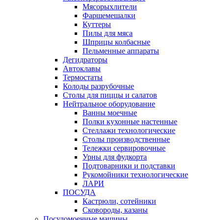
Мясорыхлители
Фаршемешалки
Куттеры
Пилы для мяса
Шприцы колбасные
Пельменные аппараты
Дегидраторы
Автоклавы
Термостаты
Колоды разрубочные
Столы для пиццы и салатов
Нейтральное оборудование
Ванны моечные
Полки кухонные настенные
Стеллажи технологические
Столы производственные
Тележки сервировочные
Урны для фудкорта
Подтоварники и подставки
Рукомойники технологические
ЛАРИ
ПОСУДА
Кастрюли, сотейники
Сковороды, казаны
Посудомоечные машины