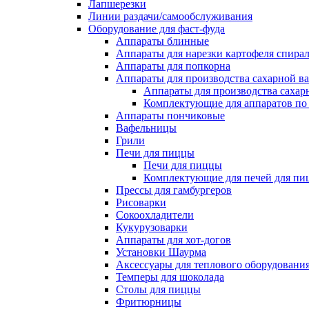
Лапшерезки
Линии раздачи/самообслуживания
Оборудование для фаст-фуда
Аппараты блинные
Аппараты для нарезки картофеля спира
Аппараты для попкорна
Аппараты для производства сахарной в
Аппараты для производства сахар
Комплектующие для аппаратов по 
Аппараты пончиковые
Вафельницы
Грили
Печи для пиццы
Печи для пиццы
Комплектующие для печей для пи
Прессы для гамбургеров
Рисоварки
Сокоохладители
Кукурузоварки
Аппараты для хот-догов
Установки Шаурма
Аксессуары для теплового оборудовани
Темперы для шоколада
Столы для пиццы
Фритюрницы