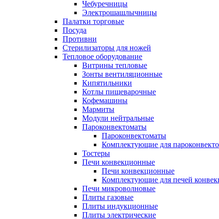
Чебуречницы
Электрошашлычницы
Палатки торговые
Посуда
Противни
Стерилизаторы для ножей
Тепловое оборудование
Витрины тепловые
Зонты вентиляционные
Кипятильники
Котлы пищеварочные
Кофемашины
Мармиты
Модули нейтральные
Пароконвектоматы
Пароконвектоматы
Комплектующие для пароконвекто
Тостеры
Печи конвекционные
Печи конвекционные
Комплектующие для печей конве
Печи микроволновые
Плиты газовые
Плиты индукционные
Плиты электрические