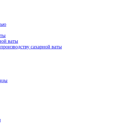
лью
аты
ной ваты
производству сахарной ваты
ццы
я