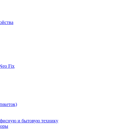
ойства
 Neo Fix
тикеток)
офисную и бытовую технику
поры