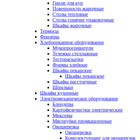
Грили для кур
Поверхности жарочные
Столы тепловые
Столы горячие упаковочные
Шкафы жарочные
Термосы
Фризеры
Хлебопекарное оборудование
Мукопросеиватели
Тележки стеллажные
Тестораскатки
Формы хлебные
Шкафы пекарские
Шкафы пекарские
Шкафы расстоечные
Шпильки
Шкафы кухонные
Электромеханическое оборудование
Блендеры
Картофелечистки электрические
Миксеры
Мясорубки промышленные
Овощерезки
Овощерезки
Комплектующие для овощерезок