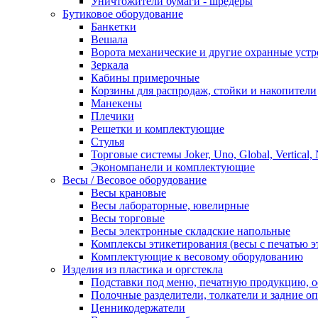
Уничтожители бумаги - шредеры
Бутиковое оборудование
Банкетки
Вешала
Ворота механические и другие охранные устр
Зеркала
Кабины примерочные
Корзины для распродаж, стойки и накопители
Манекены
Плечики
Решетки и комплектующие
Стулья
Торговые системы Joker, Uno, Global, Vertical,
Экономпанели и комплектующие
Весы / Весовое оборудование
Весы крановые
Весы лабораторные, ювелирные
Весы торговые
Весы электронные складские напольные
Комплексы этикетирования (весы с печатью э
Комплектующие к весовому оборудованию
Изделия из пластика и оргстекла
Подставки под меню, печатную продукцию, 
Полочные разделители, толкатели и задние о
Ценникодержатели