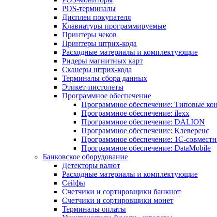
POS-терминалы
Дисплеи покупателя
Клавиатуры программируемые
Принтеры чеков
Принтеры штрих-кода
Расходные материалы и комплектующие
Ридеры магнитных карт
Сканеры штрих-кода
Терминалы сбора данных
Этикет-пистолеты
Программное обеспечение
Программное обеспечение: Типовые к
Программное обеспечение: ilexx
Программное обеспечение: DALION
Программное обеспечение: Клеверенс
Программное обеспечение: 1С-совмест
Программное обеспечение: DataMobile
Банковское оборудование
Детекторы валют
Расходные материалы и комплектующие
Сейфы
Счетчики и сортировщики банкнот
Счетчики и сортировщики монет
Терминалы оплаты