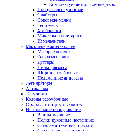
Комплектующие для овощерезок
Процессоры кухонные
Слайсеры
Соковыжималки
Тестомесы
Хлеборезки
Миксеры планетарные
Измельчители
Мясоперерабатывающее
Мясорыхлители
Фаршемешалки
Куттеры
Пилы для мяса
Шприцы колбасные
Пельменные аппараты
Дегидраторы
Автоклавы
Термостаты
Колоды разрубочные
Столы для пиццы и салатов
Нейтральное оборудование
Ванны моечные
Полки кухонные настенные
Стеллажи технологические
Столы производственные