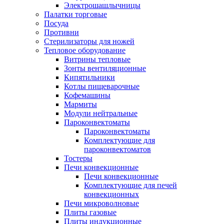
Электрошашлычницы
Палатки торговые
Посуда
Противни
Стерилизаторы для ножей
Тепловое оборудование
Витрины тепловые
Зонты вентиляционные
Кипятильники
Котлы пищеварочные
Кофемашины
Мармиты
Модули нейтральные
Пароконвектоматы
Пароконвектоматы
Комплектующие для
пароконвектоматов
Тостеры
Печи конвекционные
Печи конвекционные
Комплектующие для печей
конвекционных
Печи микроволновые
Плиты газовые
Плиты индукционные