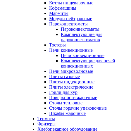
Котлы пищеварочные
Кофемашины
Мармиты
Модули нейтральные
Пароконвектоматы
Пароконвектоматы
Комплектующие для
пароконвектоматов
Тостеры
Печи конвекционные
Печи конвекционные
Комплектующие для печей
конвекционных
Печи микроволновые
Плиты газовые
Плиты индукционные
Плиты электрические
Грили для кур
Поверхности жарочные
Столы тепловые
Столы горячие упаковочные
Шкафы жарочные
Термосы
Фризеры
Хлебопекарное оборудование