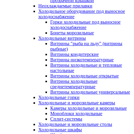
прозрачной крышкой
Неохлаждаемые прилавки
Холодильное оборудование под выносное
холодоснабжение
Горки холодильные под выносное
холодоснабжение
Бонеты морозильные
Холодильные витрины
Витрины "рыба на льду" (витрины
рыбные)
Витрины кондитерские
Витрины низкотемпературные
Витрины холодильные и тепловые
настольные
Витрины холодильные открытые
Витрины холодильные
среднетемпературные
Витрины холодильные универсальные
Холодильные горки
Холодильные и морозильные камеры
Камеры холодильные и морозильные
Моноблоки холодильные
Сплит-системы
Холодильные и морозильные столы
Холодильные шкафы