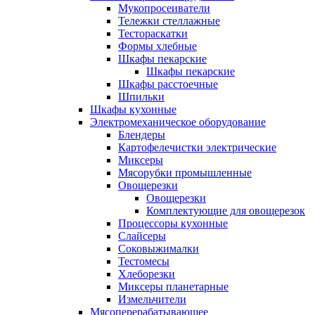
Мукопросеиватели
Тележки стеллажные
Тестораскатки
Формы хлебные
Шкафы пекарские
Шкафы пекарские
Шкафы расстоечные
Шпильки
Шкафы кухонные
Электромеханическое оборудование
Блендеры
Картофелечистки электрические
Миксеры
Мясорубки промышленные
Овощерезки
Овощерезки
Комплектующие для овощерезок
Процессоры кухонные
Слайсеры
Соковыжималки
Тестомесы
Хлеборезки
Миксеры планетарные
Измельчители
Мясоперерабатывающее