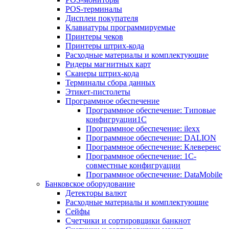
POS-терминалы
Дисплеи покупателя
Клавиатуры программируемые
Принтеры чеков
Принтеры штрих-кода
Расходные материалы и комплектующие
Ридеры магнитных карт
Сканеры штрих-кода
Терминалы сбора данных
Этикет-пистолеты
Программное обеспечение
Программное обеспечение: Типовые
конфигруации1С
Программное обеспечение: ilexx
Программное обеспечение: DALION
Программное обеспечение: Клеверенс
Программное обеспечение: 1С-
совместные конфигруации
Программное обеспечение: DataMobile
Банковское оборудование
Детекторы валют
Расходные материалы и комплектующие
Сейфы
Счетчики и сортировщики банкнот