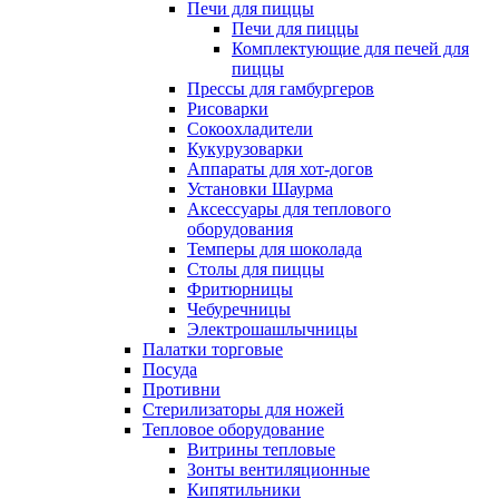
Печи для пиццы
Печи для пиццы
Комплектующие для печей для
пиццы
Прессы для гамбургеров
Рисоварки
Сокоохладители
Кукурузоварки
Аппараты для хот-догов
Установки Шаурма
Аксессуары для теплового
оборудования
Темперы для шоколада
Столы для пиццы
Фритюрницы
Чебуречницы
Электрошашлычницы
Палатки торговые
Посуда
Противни
Стерилизаторы для ножей
Тепловое оборудование
Витрины тепловые
Зонты вентиляционные
Кипятильники