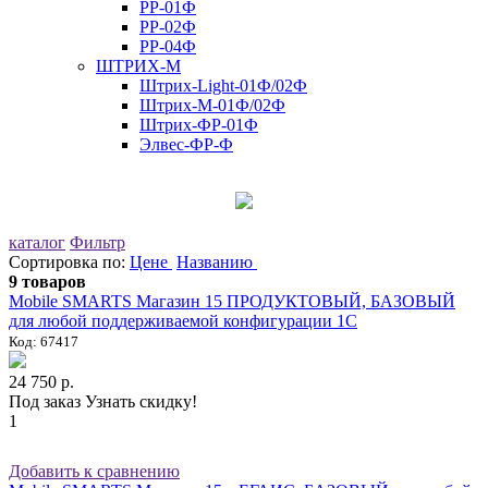
РР-01Ф
РР-02Ф
РР-04Ф
ШТРИХ-М
Штрих-Light-01Ф/02Ф
Штрих-М-01Ф/02Ф
Штрих-ФР-01Ф
Элвес-ФР-Ф
каталог
Фильтр
Сортировка по:
Цене
Названию
9 товаров
Mobile SMARTS Магазин 15 ПРОДУКТОВЫЙ, БАЗОВЫЙ
для любой поддерживаемой конфигурации 1С
Код: 67417
24 750 р.
Под заказ
Узнать скидку!
1
Добавить к сравнению