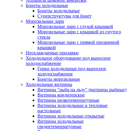
Аппараты шоковой заморозки
Бонеты холодильные
Бонеты холодильные
Суперструктуры для бонет
Морозильные лари
Морозильные лари с глухой крышкой
Морозильные лари с крышкой из гнутого
стекла
Морозильные лари с прямой прозрачной
крышкой
Неохлаждаемые прилавки
Холодильное оборудование под выносное
холодоснабжение
Горки холодильные под выносное
холодоснабжение
Бонеты морозильные
Холодильные витрины
Витрины "рыба на льду" (витрины рыбные)
Витрины кондитерские
Витрины низкотемпературные
Витрины холодильные и тепловые
настольные
Витрины холодильные открытые
Витрины холодильные
среднетемпературные