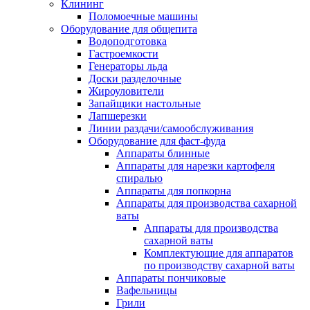
Клининг
Поломоечные машины
Оборудование для общепита
Водоподготовка
Гастроемкости
Генераторы льда
Доски разделочные
Жироуловители
Запайщики настольные
Лапшерезки
Линии раздачи/самообслуживания
Оборудование для фаст-фуда
Аппараты блинные
Аппараты для нарезки картофеля
спиралью
Аппараты для попкорна
Аппараты для производства сахарной
ваты
Аппараты для производства
сахарной ваты
Комплектующие для аппаратов
по производству сахарной ваты
Аппараты пончиковые
Вафельницы
Грили