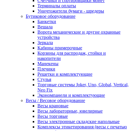
Счетчики и сортировщики монет
Терминалы оплаты
Уничтожители бумаги - шредеры
Бутиковое оборудование
Банкетки
Вешала
Ворота механические и другие охранные
устройства
Зеркала
Кабины примерочные
Корзины для распродаж, стойки и
накопители
Манекены
Плечики
Решетки и комплектующие
Стулья
Торговые системы Joker, Uno, Global, Vertical,
Neo Fix
Экономпанели и комплектующие
Весы / Весовое оборудование
Весы крановые
Весы лабораторные, ювелирные
Весы торговые
Весы электронные складские напольные
Комплексы этикетирования (весы с печатью