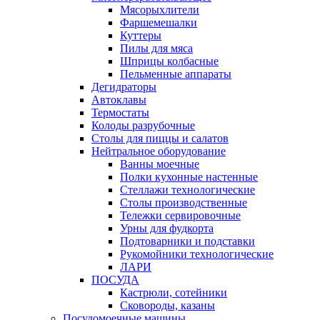
Мясорыхлители
Фаршемешалки
Куттеры
Пилы для мяса
Шприцы колбасные
Пельменные аппараты
Дегидраторы
Автоклавы
Термостаты
Колоды разрубочные
Столы для пиццы и салатов
Нейтральное оборудование
Ванны моечные
Полки кухонные настенные
Стеллажи технологические
Столы производственные
Тележки сервировочные
Урны для фудкорта
Подтоварники и подставки
Рукомойники технологические
ЛАРИ
ПОСУДА
Кастрюли, сотейники
Сковороды, казаны
Посудомоечные машины