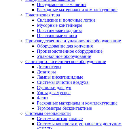
Посудомоечные машины
Расходные материалы и комплектующие
Пластиковая тара
Складские и полочные лотки
Мусорные контейнеры
Пластиковые поддоны
Пластиковые ящики
Производственное и упаковочное оборудование
Оборудование для копчения
Производственное оборудование
Упаковочное оборудование
Санитарно-гигиеническое оборудование
Диспенсеры
Дозаторы
Лампы инсектицидные
Системы очистки воздуха
Сушилки для рук
Урны для мусора
Фены
Расходные материалы и комплектующие
Термометры бесконтактные
Системы безопасности
Системы антикражные
Системы контроля и управления доступом
(СКУД)