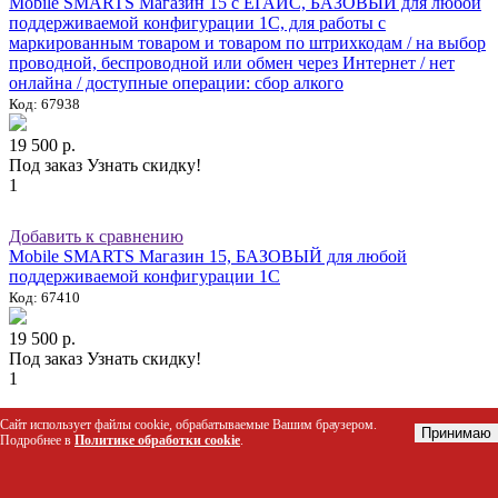
Mobile SMARTS Магазин 15 с ЕГАИС, БАЗОВЫЙ для любой
поддерживаемой конфигурации 1С, для работы с
маркированным товаром и товаром по штрихкодам / на выбор
проводной, беспроводной или обмен через Интернет / нет
онлайна / доступные операции: сбор алкого
Код: 67938
19 500 р.
Под заказ
Узнать скидку!
1
Добавить к сравнению
Mobile SMARTS Магазин 15, БАЗОВЫЙ для любой
поддерживаемой конфигурации 1С
Код: 67410
19 500 р.
Под заказ
Узнать скидку!
1
Сайт использует файлы cookie, обрабатываемые Вашим браузером.
Добавить к сравнению
Принимаю
Подробнее в
Политике обработки cookie
.
Mobile SMARTS Склад 15, БАЗОВЫЙ для любой
поддерживаемой конфигурации 1С
Код: 67163