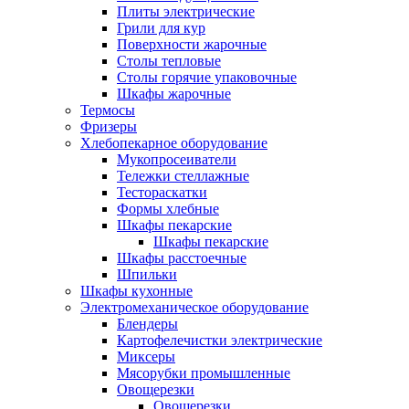
Плиты электрические
Грили для кур
Поверхности жарочные
Столы тепловые
Столы горячие упаковочные
Шкафы жарочные
Термосы
Фризеры
Хлебопекарное оборудование
Мукопросеиватели
Тележки стеллажные
Тестораскатки
Формы хлебные
Шкафы пекарские
Шкафы пекарские
Шкафы расстоечные
Шпильки
Шкафы кухонные
Электромеханическое оборудование
Блендеры
Картофелечистки электрические
Миксеры
Мясорубки промышленные
Овощерезки
Овощерезки