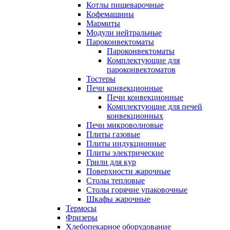
Котлы пищеварочные
Кофемашины
Мармиты
Модули нейтральные
Пароконвектоматы
Пароконвектоматы
Комплектующие для
пароконвектоматов
Тостеры
Печи конвекционные
Печи конвекционные
Комплектующие для печей
конвекционных
Печи микроволновые
Плиты газовые
Плиты индукционные
Плиты электрические
Грили для кур
Поверхности жарочные
Столы тепловые
Столы горячие упаковочные
Шкафы жарочные
Термосы
Фризеры
Хлебопекарное оборудование