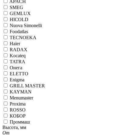
APACH
SMEG
GEMLUX
HICOLD
Nuova Simonelli
Foodatlas
TECNOEKA
Haier
RADAX
Kocateq
TATRA
Онега
ELETTO
Enigma
GRILL MASTER
KAYMAN
Menumaster
Proxima
ROSSO
КОБОР
Проммаш
Высота, мм
От