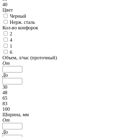
40
Цвет
Черный
Нерж. сталь
Кол-во конфорок
2
4
1
6
Объем, л/час (проточный)
От
До
30
48
65
83
100
Ширина, мм
От
До