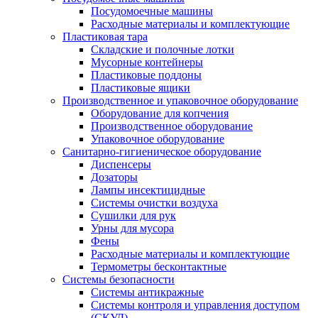
Посудомоечные машины
Расходные материалы и комплектующие
Пластиковая тара
Складские и полочные лотки
Мусорные контейнеры
Пластиковые поддоны
Пластиковые ящики
Производственное и упаковочное оборудование
Оборудование для копчения
Производственное оборудование
Упаковочное оборудование
Санитарно-гигиеническое оборудование
Диспенсеры
Дозаторы
Лампы инсектицидные
Системы очистки воздуха
Сушилки для рук
Урны для мусора
Фены
Расходные материалы и комплектующие
Термометры бесконтактные
Системы безопасности
Системы антикражные
Системы контроля и управления доступом
(СКУД)