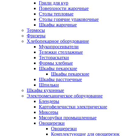
Грили для кур
Поверхности жарочные
Столы тепловые
Столы горячие упаковочные
Шкафы жарочные
Термосы
Фризеры
Хлебопекарное оборудование
Мукопросеиватели
Тележки стеллажные
Тестораскатки
Формы хлебные
Шкафы пекарские
Шкафы пекарские
Шкафы расстоечные
Шпильки
Шкафы кухонные
Электромеханическое оборудование
Блендеры
Картофелечистки электрические
Миксеры
Мясорубки промышленные
Овощерезки
Овощерезки
Комплектующие для овощерезок