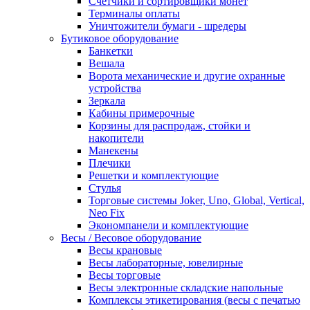
Счетчики и сортировщики монет
Терминалы оплаты
Уничтожители бумаги - шредеры
Бутиковое оборудование
Банкетки
Вешала
Ворота механические и другие охранные
устройства
Зеркала
Кабины примерочные
Корзины для распродаж, стойки и
накопители
Манекены
Плечики
Решетки и комплектующие
Стулья
Торговые системы Joker, Uno, Global, Vertical,
Neo Fix
Экономпанели и комплектующие
Весы / Весовое оборудование
Весы крановые
Весы лабораторные, ювелирные
Весы торговые
Весы электронные складские напольные
Комплексы этикетирования (весы с печатью