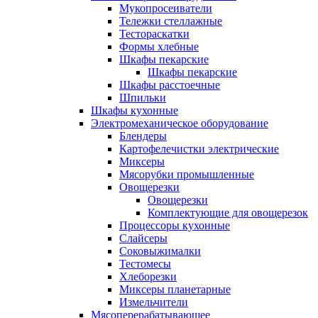
Мукопросеиватели
Тележки стеллажные
Тестораскатки
Формы хлебные
Шкафы пекарские
Шкафы пекарские
Шкафы расстоечные
Шпильки
Шкафы кухонные
Электромеханическое оборудование
Блендеры
Картофелечистки электрические
Миксеры
Мясорубки промышленные
Овощерезки
Овощерезки
Комплектующие для овощерезок
Процессоры кухонные
Слайсеры
Соковыжималки
Тестомесы
Хлеборезки
Миксеры планетарные
Измельчители
Мясоперерабатывающее