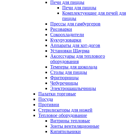
Печи для пиццы
Печи для пиццы
Комплектующие для печей для
пиццы
Прессы для гамбургеров
Рисоварки
Сокоохладители
Кукурузоварки
Аппараты для хот-догов
Установки Шаурма
Аксессуары для теплового
оборудования
Темперы для шоколада
Столы для пиццы
Фритюрницы
Чебуречницы
Электрошашлычницы
Палатки торговые
Посуда
Противни
Стерилизаторы для ножей
Тепловое оборудование
Витрины тепловые
Зонты вентиляционные
Кипятильники