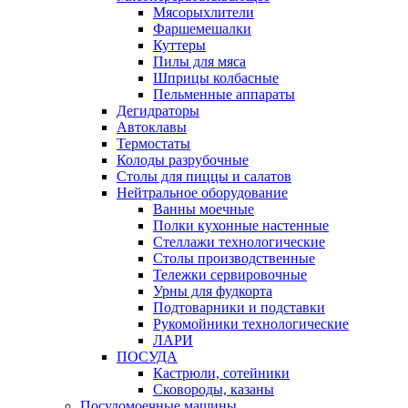
Мясорыхлители
Фаршемешалки
Куттеры
Пилы для мяса
Шприцы колбасные
Пельменные аппараты
Дегидраторы
Автоклавы
Термостаты
Колоды разрубочные
Столы для пиццы и салатов
Нейтральное оборудование
Ванны моечные
Полки кухонные настенные
Стеллажи технологические
Столы производственные
Тележки сервировочные
Урны для фудкорта
Подтоварники и подставки
Рукомойники технологические
ЛАРИ
ПОСУДА
Кастрюли, сотейники
Сковороды, казаны
Посудомоечные машины