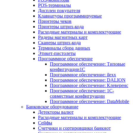
POS-терминалы
Дисплеи покупателя
Клавиатуры программируемые
Принтеры чеков
Принтеры штрих-кода
Расходные материалы и комплектующие
Ридеры магнитных карт
Сканеры штрих-кода
Терминалы сбора данных
Этикет-пистолеты
Программное обеспечение
Программное обеспечение: Типовые
конфигруации1С
Программное обеспечение: ilexx
Программное обеспечение: DALION
Программное обеспечение: Клеверенс
Программное обеспечение: 1С-
совместные конфигруации
Программное обеспечение: DataMobile
Банковское оборудование
Детекторы валют
Расходные материалы и комплектующие
Сейфы
Счетчики и сортировщики банкнот