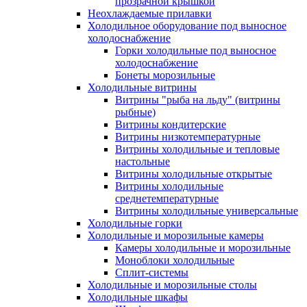
прозрачной крышкой
Неохлаждаемые прилавки
Холодильное оборудование под выносное
холодоснабжение
Горки холодильные под выносное
холодоснабжение
Бонеты морозильные
Холодильные витрины
Витрины "рыба на льду" (витрины
рыбные)
Витрины кондитерские
Витрины низкотемпературные
Витрины холодильные и тепловые
настольные
Витрины холодильные открытые
Витрины холодильные
среднетемпературные
Витрины холодильные универсальные
Холодильные горки
Холодильные и морозильные камеры
Камеры холодильные и морозильные
Моноблоки холодильные
Сплит-системы
Холодильные и морозильные столы
Холодильные шкафы