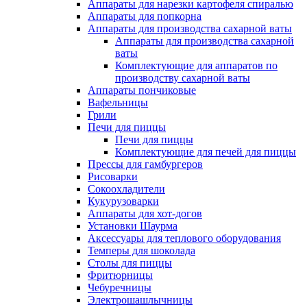
Аппараты для нарезки картофеля спиралью
Аппараты для попкорна
Аппараты для производства сахарной ваты
Аппараты для производства сахарной
ваты
Комплектующие для аппаратов по
производству сахарной ваты
Аппараты пончиковые
Вафельницы
Грили
Печи для пиццы
Печи для пиццы
Комплектующие для печей для пиццы
Прессы для гамбургеров
Рисоварки
Сокоохладители
Кукурузоварки
Аппараты для хот-догов
Установки Шаурма
Аксессуары для теплового оборудования
Темперы для шоколада
Столы для пиццы
Фритюрницы
Чебуречницы
Электрошашлычницы