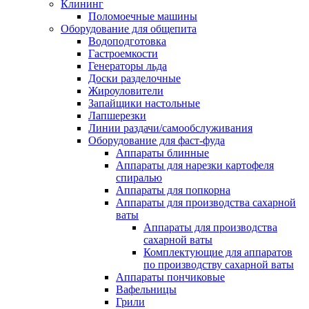
Клининг
Поломоечные машины
Оборудование для общепита
Водоподготовка
Гастроемкости
Генераторы льда
Доски разделочные
Жироуловители
Запайщики настольные
Лапшерезки
Линии раздачи/самообслуживания
Оборудование для фаст-фуда
Аппараты блинные
Аппараты для нарезки картофеля
спиралью
Аппараты для попкорна
Аппараты для производства сахарной
ваты
Аппараты для производства
сахарной ваты
Комплектующие для аппаратов
по производству сахарной ваты
Аппараты пончиковые
Вафельницы
Грили