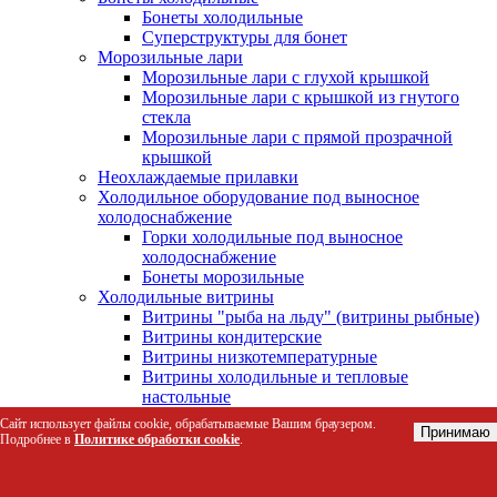
Бонеты холодильные
Суперструктуры для бонет
Морозильные лари
Морозильные лари с глухой крышкой
Морозильные лари с крышкой из гнутого
стекла
Морозильные лари с прямой прозрачной
крышкой
Неохлаждаемые прилавки
Холодильное оборудование под выносное
холодоснабжение
Горки холодильные под выносное
холодоснабжение
Бонеты морозильные
Холодильные витрины
Витрины "рыба на льду" (витрины рыбные)
Витрины кондитерские
Витрины низкотемпературные
Витрины холодильные и тепловые
настольные
Витрины холодильные открытые
Сайт использует файлы cookie, обрабатываемые Вашим браузером.
Принимаю
Витрины холодильные
Подробнее в
Политике обработки cookie
.
среднетемпературные
Витрины холодильные универсальные
Холодильные горки