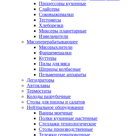
Процессоры кухонные
Слайсеры
Соковыжималки
Тестомесы
Хлеборезки
Миксеры планетарные
Измельчители
Мясоперерабатывающее
Мясорыхлители
Фаршемешалки
Куттеры
Пилы для мяса
Шприцы колбасные
Пельменные аппараты
Дегидраторы
Автоклавы
Термостаты
Колоды разрубочные
Столы для пиццы и салатов
Нейтральное оборудование
Ванны моечные
Полки кухонные настенные
Стеллажи технологические
Столы производственные
Тележки сервировочные