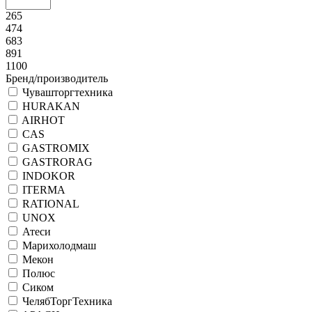
265
474
683
891
1100
Бренд/производитель
Чувашторгтехника
HURAKAN
AIRHOT
CAS
GASTROMIX
GASTRORAG
INDOKOR
ITERMA
RATIONAL
UNOX
Атеси
Марихолодмаш
Мекон
Полюс
Сиком
ЧелябТоргТехника