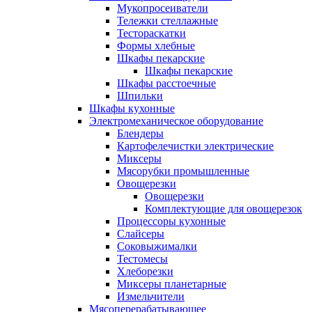
Мукопросеиватели
Тележки стеллажные
Тестораскатки
Формы хлебные
Шкафы пекарские
Шкафы пекарские
Шкафы расстоечные
Шпильки
Шкафы кухонные
Электромеханическое оборудование
Блендеры
Картофелечистки электрические
Миксеры
Мясорубки промышленные
Овощерезки
Овощерезки
Комплектующие для овощерезок
Процессоры кухонные
Слайсеры
Соковыжималки
Тестомесы
Хлеборезки
Миксеры планетарные
Измельчители
Мясоперерабатывающее