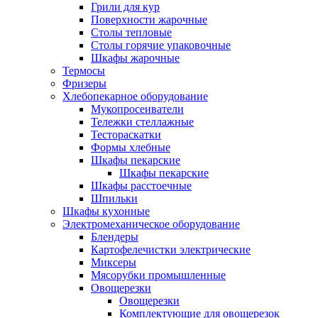
Грили для кур
Поверхности жарочные
Столы тепловые
Столы горячие упаковочные
Шкафы жарочные
Термосы
Фризеры
Хлебопекарное оборудование
Мукопросеиватели
Тележки стеллажные
Тестораскатки
Формы хлебные
Шкафы пекарские
Шкафы пекарские
Шкафы расстоечные
Шпильки
Шкафы кухонные
Электромеханическое оборудование
Блендеры
Картофелечистки электрические
Миксеры
Мясорубки промышленные
Овощерезки
Овощерезки
Комплектующие для овощерезок