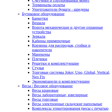
Счетчики и сортировщики монет
Терминалы оплаты
Уничтожители бумаги - шредеры
Бутиковое оборудование
Банкетки
Вешала
Ворота механические и другие охранные
устройства
Зеркала
Кабины примерочные
Корзины для распродаж, стойки и
накопители
Манекены
Плечики
Решетки и комплектующие
Стулья
Торговые системы Joker, Uno, Global, Vertical,
Neo Fix
Экономпанели и комплектующие
Весы / Весовое оборудование
Весы крановые
Весы лабораторные, ювелирные
Весы торговые
Весы электронные складские напольные
Комплексы этикетирования (весы с печатью