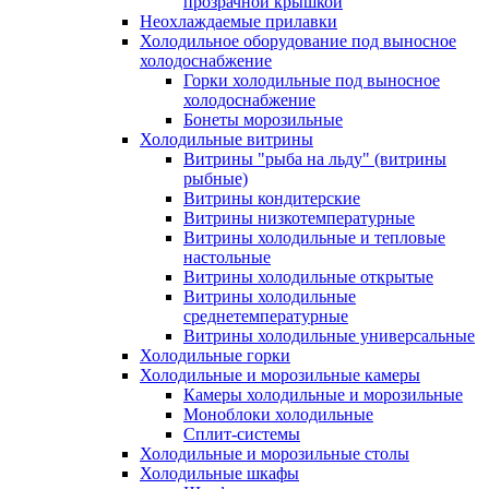
прозрачной крышкой
Неохлаждаемые прилавки
Холодильное оборудование под выносное
холодоснабжение
Горки холодильные под выносное
холодоснабжение
Бонеты морозильные
Холодильные витрины
Витрины "рыба на льду" (витрины
рыбные)
Витрины кондитерские
Витрины низкотемпературные
Витрины холодильные и тепловые
настольные
Витрины холодильные открытые
Витрины холодильные
среднетемпературные
Витрины холодильные универсальные
Холодильные горки
Холодильные и морозильные камеры
Камеры холодильные и морозильные
Моноблоки холодильные
Сплит-системы
Холодильные и морозильные столы
Холодильные шкафы