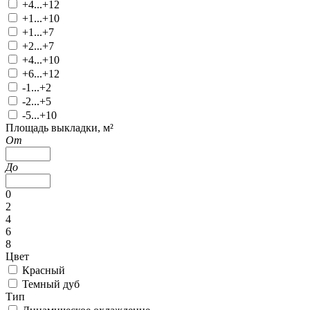
+4...+12
+1...+10
+1...+7
+2...+7
+4...+10
+6...+12
-1...+2
-2...+5
-5...+10
Площадь выкладки, м²
От
До
0
2
4
6
8
Цвет
Красный
Темный дуб
Тип