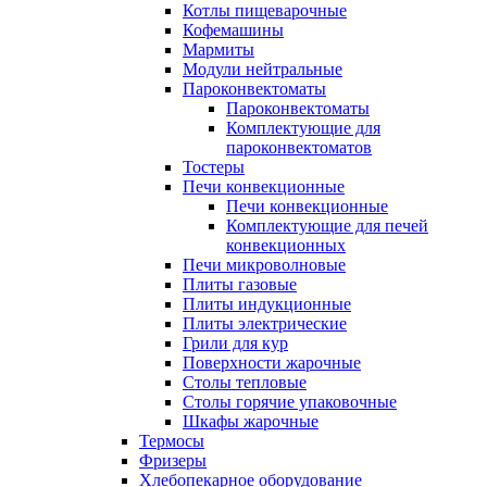
Котлы пищеварочные
Кофемашины
Мармиты
Модули нейтральные
Пароконвектоматы
Пароконвектоматы
Комплектующие для
пароконвектоматов
Тостеры
Печи конвекционные
Печи конвекционные
Комплектующие для печей
конвекционных
Печи микроволновые
Плиты газовые
Плиты индукционные
Плиты электрические
Грили для кур
Поверхности жарочные
Столы тепловые
Столы горячие упаковочные
Шкафы жарочные
Термосы
Фризеры
Хлебопекарное оборудование