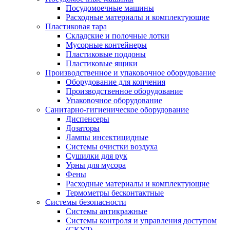
Посудомоечные машины
Расходные материалы и комплектующие
Пластиковая тара
Складские и полочные лотки
Мусорные контейнеры
Пластиковые поддоны
Пластиковые ящики
Производственное и упаковочное оборудование
Оборудование для копчения
Производственное оборудование
Упаковочное оборудование
Санитарно-гигиеническое оборудование
Диспенсеры
Дозаторы
Лампы инсектицидные
Системы очистки воздуха
Сушилки для рук
Урны для мусора
Фены
Расходные материалы и комплектующие
Термометры бесконтактные
Системы безопасности
Системы антикражные
Системы контроля и управления доступом
(СКУД)