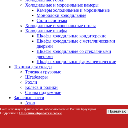
Холодильные и морозильные камеры
Камеры холодильные и морозильные
Моноблоки холодильные
Сплит-системы
Холодильные и морозильные столы
Холодильные шкафы
Шкафы холодильные кондитерские
Шкафы холодильные с металлическими
дверьми
Шкафы холодильные со стеклянными
дверьми
Шкафы холодильные фармацевтические
Техника для склада
Тележки грузовые
Штабелеры
Рохли
Колеса и ролики
Столы подъемные
Запасные части
Атол
АТОЛ 11Ф
Сайт использует файлы cookie, обрабатываемые Вашим браузером.
Принимаю
АТОЛ 15Ф
Подробнее в
Политике обработки cookie
.
Атол 1Ф
АТОЛ 20Ф