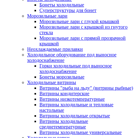
Бонеты холодильные
Суперструктуры для бонет
Морозильные лари
Морозильные лари с глухой крышкой
Морозильные лари с крышкой из гнутого
стекла
Морозильные лари с прямой прозрачной
крышкой
Неохлаждаемые прилавки
Холодильное оборудование под выносное
холодоснабжение
Горки холодильные под выносное
холодоснабжение
Бонеты морозильные
Холодильные витрины
Витрины "рыба на льду" (витрины рыбные)
Витрины кондитерские
Витрины низкотемпературные
Витрины холодильные и тепловые
настольные
Витрины холодильные открытые
Витрины холодильные
среднетемпературные
Витрины холодильные универсальные
Холодильные горки