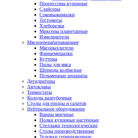
Процессоры кухонные
Слайсеры
Соковыжималки
Тестомесы
Хлеборезки
Миксеры планетарные
Измельчители
Мясоперерабатывающее
Мясорыхлители
Фаршемешалки
Куттеры
Пилы для мяса
Шприцы колбасные
Пельменные аппараты
Дегидраторы
Автоклавы
Термостаты
Колоды разрубочные
Столы для пиццы и салатов
Нейтральное оборудование
Ванны моечные
Полки кухонные настенные
Стеллажи технологические
Столы производственные
Тележки сервировочные