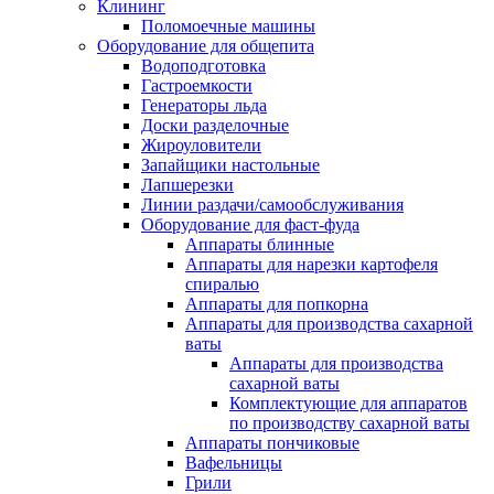
Клининг
Поломоечные машины
Оборудование для общепита
Водоподготовка
Гастроемкости
Генераторы льда
Доски разделочные
Жироуловители
Запайщики настольные
Лапшерезки
Линии раздачи/самообслуживания
Оборудование для фаст-фуда
Аппараты блинные
Аппараты для нарезки картофеля
спиралью
Аппараты для попкорна
Аппараты для производства сахарной
ваты
Аппараты для производства
сахарной ваты
Комплектующие для аппаратов
по производству сахарной ваты
Аппараты пончиковые
Вафельницы
Грили