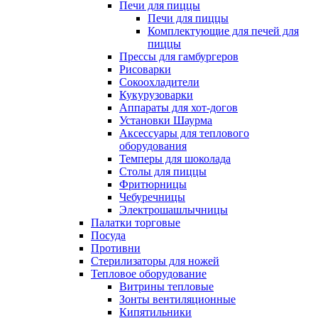
Печи для пиццы
Печи для пиццы
Комплектующие для печей для
пиццы
Прессы для гамбургеров
Рисоварки
Сокоохладители
Кукурузоварки
Аппараты для хот-догов
Установки Шаурма
Аксессуары для теплового
оборудования
Темперы для шоколада
Столы для пиццы
Фритюрницы
Чебуречницы
Электрошашлычницы
Палатки торговые
Посуда
Противни
Стерилизаторы для ножей
Тепловое оборудование
Витрины тепловые
Зонты вентиляционные
Кипятильники