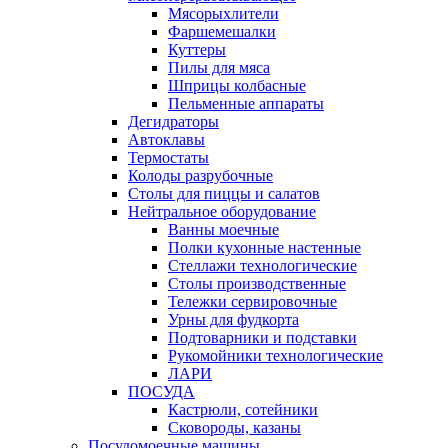
Мясорыхлители
Фаршемешалки
Куттеры
Пилы для мяса
Шприцы колбасные
Пельменные аппараты
Дегидраторы
Автоклавы
Термостаты
Колоды разрубочные
Столы для пиццы и салатов
Нейтральное оборудование
Ванны моечные
Полки кухонные настенные
Стеллажи технологические
Столы производственные
Тележки сервировочные
Урны для фудкорта
Подтоварники и подставки
Рукомойники технологические
ЛАРИ
ПОСУДА
Кастрюли, сотейники
Сковороды, казаны
Посудомоечные машины