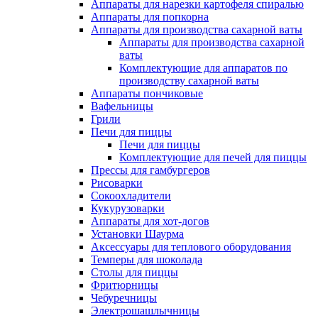
Аппараты для нарезки картофеля спиралью
Аппараты для попкорна
Аппараты для производства сахарной ваты
Аппараты для производства сахарной
ваты
Комплектующие для аппаратов по
производству сахарной ваты
Аппараты пончиковые
Вафельницы
Грили
Печи для пиццы
Печи для пиццы
Комплектующие для печей для пиццы
Прессы для гамбургеров
Рисоварки
Сокоохладители
Кукурузоварки
Аппараты для хот-догов
Установки Шаурма
Аксессуары для теплового оборудования
Темперы для шоколада
Столы для пиццы
Фритюрницы
Чебуречницы
Электрошашлычницы