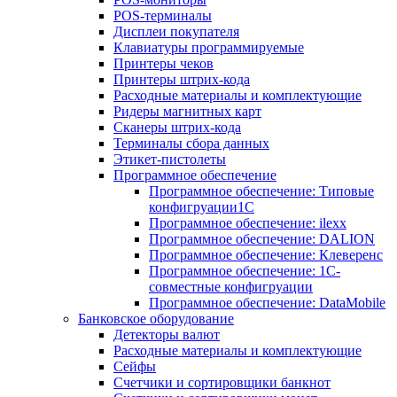
POS-терминалы
Дисплеи покупателя
Клавиатуры программируемые
Принтеры чеков
Принтеры штрих-кода
Расходные материалы и комплектующие
Ридеры магнитных карт
Сканеры штрих-кода
Терминалы сбора данных
Этикет-пистолеты
Программное обеспечение
Программное обеспечение: Типовые
конфигруации1С
Программное обеспечение: ilexx
Программное обеспечение: DALION
Программное обеспечение: Клеверенс
Программное обеспечение: 1С-
совместные конфигруации
Программное обеспечение: DataMobile
Банковское оборудование
Детекторы валют
Расходные материалы и комплектующие
Сейфы
Счетчики и сортировщики банкнот