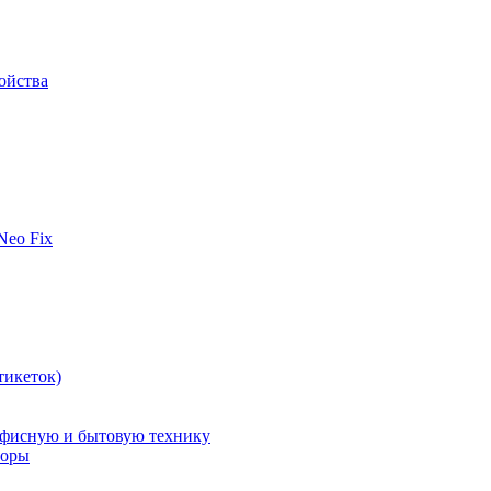
ойства
 Neo Fix
тикеток)
офисную и бытовую технику
поры