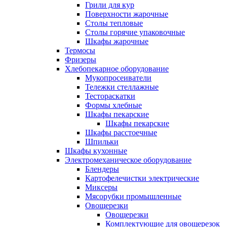
Грили для кур
Поверхности жарочные
Столы тепловые
Столы горячие упаковочные
Шкафы жарочные
Термосы
Фризеры
Хлебопекарное оборудование
Мукопросеиватели
Тележки стеллажные
Тестораскатки
Формы хлебные
Шкафы пекарские
Шкафы пекарские
Шкафы расстоечные
Шпильки
Шкафы кухонные
Электромеханическое оборудование
Блендеры
Картофелечистки электрические
Миксеры
Мясорубки промышленные
Овощерезки
Овощерезки
Комплектующие для овощерезок