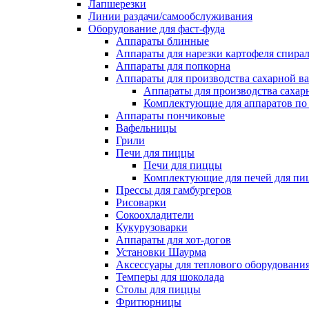
Лапшерезки
Линии раздачи/самообслуживания
Оборудование для фаст-фуда
Аппараты блинные
Аппараты для нарезки картофеля спира
Аппараты для попкорна
Аппараты для производства сахарной в
Аппараты для производства сахар
Комплектующие для аппаратов по 
Аппараты пончиковые
Вафельницы
Грили
Печи для пиццы
Печи для пиццы
Комплектующие для печей для пи
Прессы для гамбургеров
Рисоварки
Сокоохладители
Кукурузоварки
Аппараты для хот-догов
Установки Шаурма
Аксессуары для теплового оборудовани
Темперы для шоколада
Столы для пиццы
Фритюрницы