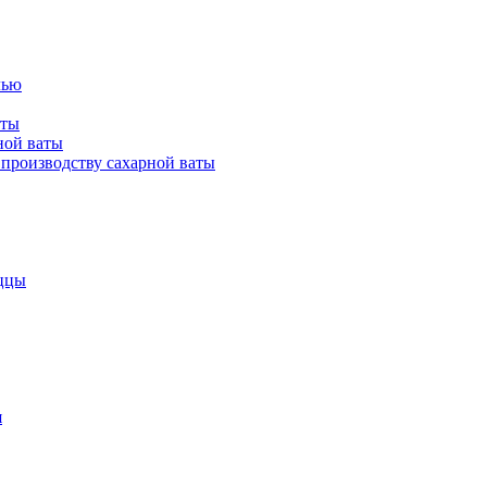
лью
аты
ной ваты
производству сахарной ваты
ццы
я