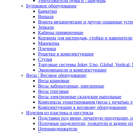
Уничтожители бумаги - шредеры
Бутиковое оборудование
Банкетки
Вешала
Ворота механические и другие охранные устр
Зеркала
Кабины примерочные
Корзины для распродаж, стойки и накопители
Манекены
Плечики
Решетки и комплектующие
Стулья
Торговые системы Joker, Uno, Global, Vertical,
Экономпанели и комплектующие
Весы / Весовое оборудование
Весы крановые
Весы лабораторные, ювелирные
Весы торговые
Весы электронные складские напольные
Комплексы этикетирования (весы с печатью э
Комплектующие к весовому оборудованию
Изделия из пластика и оргстекла
Подставки под меню, печатную продукцию, 
Полочные разделители, толкатели и задние о
Ценникодержатели