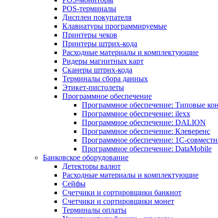
POS-терминалы
Дисплеи покупателя
Клавиатуры программируемые
Принтеры чеков
Принтеры штрих-кода
Расходные материалы и комплектующие
Ридеры магнитных карт
Сканеры штрих-кода
Терминалы сбора данных
Этикет-пистолеты
Программное обеспечение
Программное обеспечение: Типовые к
Программное обеспечение: ilexx
Программное обеспечение: DALION
Программное обеспечение: Клеверенс
Программное обеспечение: 1С-совмест
Программное обеспечение: DataMobile
Банковское оборудование
Детекторы валют
Расходные материалы и комплектующие
Сейфы
Счетчики и сортировщики банкнот
Счетчики и сортировщики монет
Терминалы оплаты