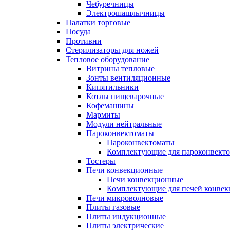
Чебуречницы
Электрошашлычницы
Палатки торговые
Посуда
Противни
Стерилизаторы для ножей
Тепловое оборудование
Витрины тепловые
Зонты вентиляционные
Кипятильники
Котлы пищеварочные
Кофемашины
Мармиты
Модули нейтральные
Пароконвектоматы
Пароконвектоматы
Комплектующие для пароконвекто
Тостеры
Печи конвекционные
Печи конвекционные
Комплектующие для печей конве
Печи микроволновые
Плиты газовые
Плиты индукционные
Плиты электрические