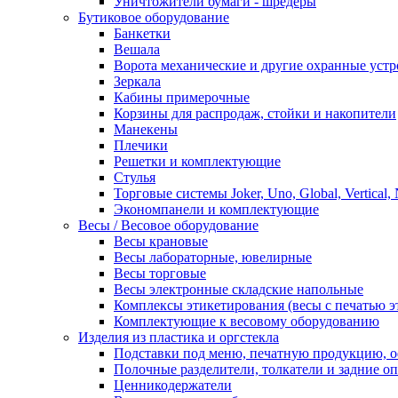
Уничтожители бумаги - шредеры
Бутиковое оборудование
Банкетки
Вешала
Ворота механические и другие охранные устр
Зеркала
Кабины примерочные
Корзины для распродаж, стойки и накопители
Манекены
Плечики
Решетки и комплектующие
Стулья
Торговые системы Joker, Uno, Global, Vertical,
Экономпанели и комплектующие
Весы / Весовое оборудование
Весы крановые
Весы лабораторные, ювелирные
Весы торговые
Весы электронные складские напольные
Комплексы этикетирования (весы с печатью э
Комплектующие к весовому оборудованию
Изделия из пластика и оргстекла
Подставки под меню, печатную продукцию, 
Полочные разделители, толкатели и задние о
Ценникодержатели