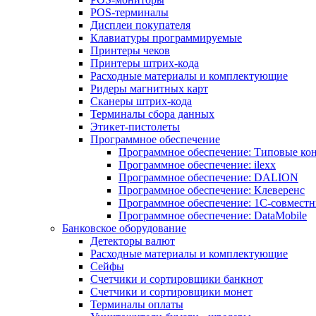
POS-терминалы
Дисплеи покупателя
Клавиатуры программируемые
Принтеры чеков
Принтеры штрих-кода
Расходные материалы и комплектующие
Ридеры магнитных карт
Сканеры штрих-кода
Терминалы сбора данных
Этикет-пистолеты
Программное обеспечение
Программное обеспечение: Типовые к
Программное обеспечение: ilexx
Программное обеспечение: DALION
Программное обеспечение: Клеверенс
Программное обеспечение: 1С-совмест
Программное обеспечение: DataMobile
Банковское оборудование
Детекторы валют
Расходные материалы и комплектующие
Сейфы
Счетчики и сортировщики банкнот
Счетчики и сортировщики монет
Терминалы оплаты