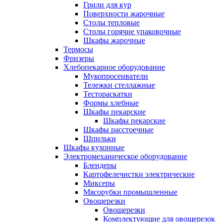
Грили для кур
Поверхности жарочные
Столы тепловые
Столы горячие упаковочные
Шкафы жарочные
Термосы
Фризеры
Хлебопекарное оборудование
Мукопросеиватели
Тележки стеллажные
Тестораскатки
Формы хлебные
Шкафы пекарские
Шкафы пекарские
Шкафы расстоечные
Шпильки
Шкафы кухонные
Электромеханическое оборудование
Блендеры
Картофелечистки электрические
Миксеры
Мясорубки промышленные
Овощерезки
Овощерезки
Комплектующие для овощерезок