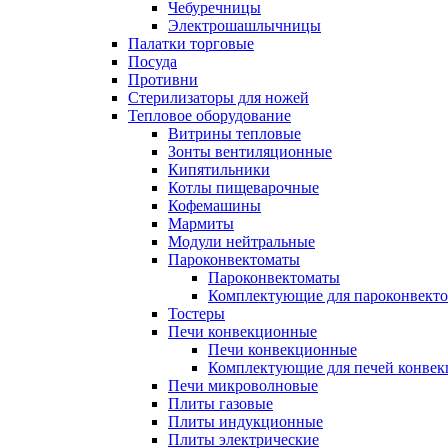
Чебуречницы
Электрошашлычницы
Палатки торговые
Посуда
Противни
Стерилизаторы для ножей
Тепловое оборудование
Витрины тепловые
Зонты вентиляционные
Кипятильники
Котлы пищеварочные
Кофемашины
Мармиты
Модули нейтральные
Пароконвектоматы
Пароконвектоматы
Комплектующие для пароконвекто
Тостеры
Печи конвекционные
Печи конвекционные
Комплектующие для печей конве
Печи микроволновые
Плиты газовые
Плиты индукционные
Плиты электрические