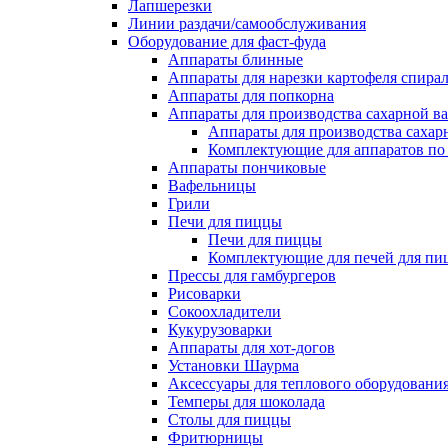
Лапшерезки
Линии раздачи/самообслуживания
Оборудование для фаст-фуда
Аппараты блинные
Аппараты для нарезки картофеля спира
Аппараты для попкорна
Аппараты для производства сахарной в
Аппараты для производства сахар
Комплектующие для аппаратов по 
Аппараты пончиковые
Вафельницы
Грили
Печи для пиццы
Печи для пиццы
Комплектующие для печей для пи
Прессы для гамбургеров
Рисоварки
Сокоохладители
Кукурузоварки
Аппараты для хот-догов
Установки Шаурма
Аксессуары для теплового оборудовани
Темперы для шоколада
Столы для пиццы
Фритюрницы