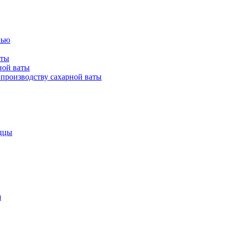
лью
аты
ной ваты
производству сахарной ваты
ццы
я