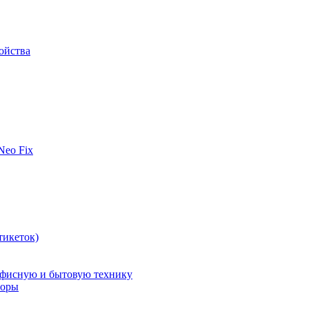
ойства
 Neo Fix
тикеток)
офисную и бытовую технику
поры