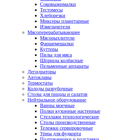
Соковыжималки
Тестомесы
Хлеборезки
Миксеры планетарные
Измельчители
Мясоперерабатывающее
Мясорыхлители
Фаршемешалки
Куттеры
Пилы для мяса
Шприцы колбасные
Пельменные аппараты
Дегидраторы
Автоклавы
Термостаты
Колоды разрубочные
Столы для пиццы и салатов
Нейтральное оборудование
Ванны моечные
Полки кухонные настенные
Стеллажи технологические
Столы производственные
Тележки сервировочные
Урны для фудкорта
Подтоварники и подставки