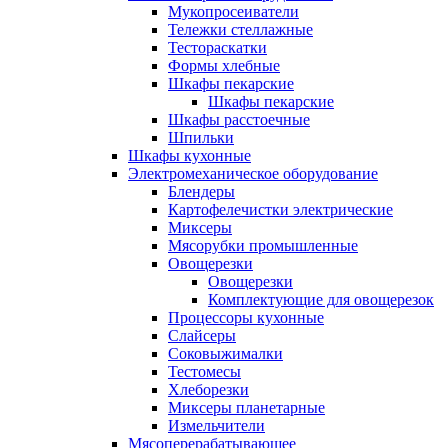
Мукопросеиватели
Тележки стеллажные
Тестораскатки
Формы хлебные
Шкафы пекарские
Шкафы пекарские
Шкафы расстоечные
Шпильки
Шкафы кухонные
Электромеханическое оборудование
Блендеры
Картофелечистки электрические
Миксеры
Мясорубки промышленные
Овощерезки
Овощерезки
Комплектующие для овощерезок
Процессоры кухонные
Слайсеры
Соковыжималки
Тестомесы
Хлеборезки
Миксеры планетарные
Измельчители
Мясоперерабатывающее