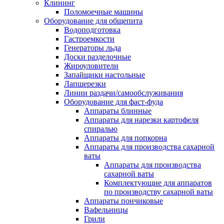
Клининг
Поломоечные машины
Оборудование для общепита
Водоподготовка
Гастроемкости
Генераторы льда
Доски разделочные
Жироуловители
Запайщики настольные
Лапшерезки
Линии раздачи/самообслуживания
Оборудование для фаст-фуда
Аппараты блинные
Аппараты для нарезки картофеля
спиралью
Аппараты для попкорна
Аппараты для производства сахарной
ваты
Аппараты для производства
сахарной ваты
Комплектующие для аппаратов
по производству сахарной ваты
Аппараты пончиковые
Вафельницы
Грили