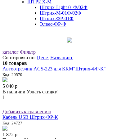
ШТРИХ-М
Штрих-Light-01Ф/02Ф
Штрих-М-01Ф/02Ф
Штрих-ФР-01Ф
Элвес-ФР-Ф
каталог
Фильтр
Сортировка по:
Цене
Названию
10 товаров
Автоотрезчик ACS-223 для ККМ"Штрих-ФР-К"
Код: 20570
5 040 р.
В наличии
Узнать скидку!
1
Добавить к сравнению
Кабель USB Штрих-ФР-К
Код: 24727
1 872 р.