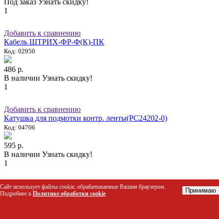
Под заказ
Узнать скидку!
1
Добавить к сравнению
Кабель ШТРИХ-ФР-Ф(К)-ПК
Код: 02950
486 р.
В наличии
Узнать скидку!
1
Добавить к сравнению
Катушка для подмотки контр. ленты(РС24202-0)
Код: 04706
595 р.
В наличии
Узнать скидку!
1
Добавить к сравнению
Сайт использует файлы cookie, обрабатываемые Вашим браузером.
Принимаю
Комплект зубчатых колес к принтеру 289 (Штрих-ФР)
Подробнее в
Политике обработки cookie
.
Код: 03001