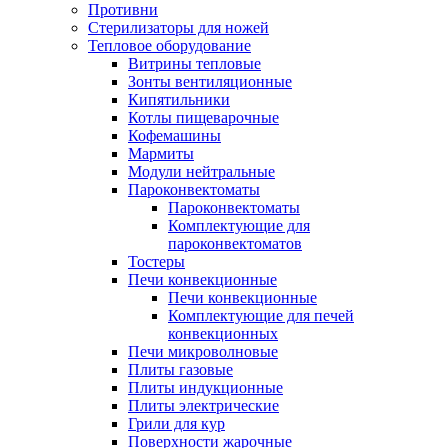
Противни
Стерилизаторы для ножей
Тепловое оборудование
Витрины тепловые
Зонты вентиляционные
Кипятильники
Котлы пищеварочные
Кофемашины
Мармиты
Модули нейтральные
Пароконвектоматы
Пароконвектоматы
Комплектующие для
пароконвектоматов
Тостеры
Печи конвекционные
Печи конвекционные
Комплектующие для печей
конвекционных
Печи микроволновые
Плиты газовые
Плиты индукционные
Плиты электрические
Грили для кур
Поверхности жарочные