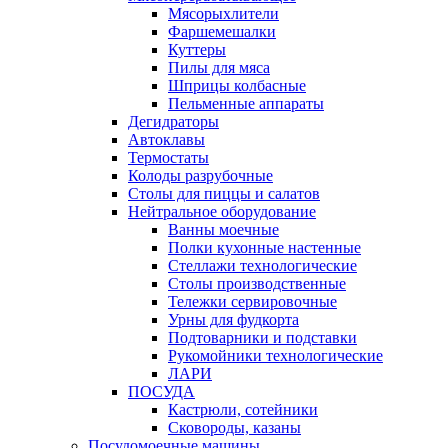
Мясорыхлители
Фаршемешалки
Куттеры
Пилы для мяса
Шприцы колбасные
Пельменные аппараты
Дегидраторы
Автоклавы
Термостаты
Колоды разрубочные
Столы для пиццы и салатов
Нейтральное оборудование
Ванны моечные
Полки кухонные настенные
Стеллажи технологические
Столы производственные
Тележки сервировочные
Урны для фудкорта
Подтоварники и подставки
Рукомойники технологические
ЛАРИ
ПОСУДА
Кастрюли, сотейники
Сковороды, казаны
Посудомоечные машины