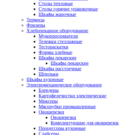
Столы тепловые
Столы горячие упаковочные
Шкафы жарочные
Термосы
Фризеры
Хлебопекарное оборудование
Мукопросеиватели
Тележки стеллажные
Тестораскатки
Формы хлебные
Шкафы пекарские
Шкафы пекарские
Шкафы расстоечные
Шпильки
Шкафы кухонные
Электромеханическое оборудование
Блендеры
Картофелечистки электрические
Миксеры
Мясорубки промышленные
Овощерезки
Овощерезки
Комплектующие для овощерезок
Процессоры кухонные
Слайсеры