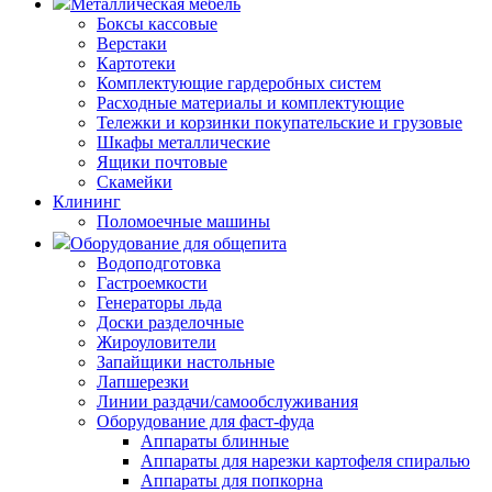
Металлическая мебель
Боксы кассовые
Верстаки
Картотеки
Комплектующие гардеробных систем
Расходные материалы и комплектующие
Тележки и корзинки покупательские и грузовые
Шкафы металлические
Ящики почтовые
Скамейки
Клининг
Поломоечные машины
Оборудование для общепита
Водоподготовка
Гастроемкости
Генераторы льда
Доски разделочные
Жироуловители
Запайщики настольные
Лапшерезки
Линии раздачи/самообслуживания
Оборудование для фаст-фуда
Аппараты блинные
Аппараты для нарезки картофеля спиралью
Аппараты для попкорна