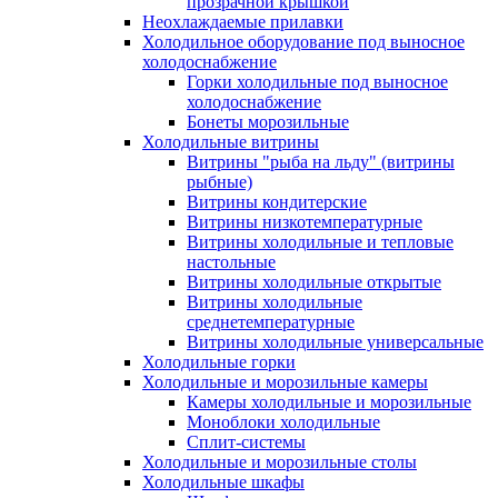
прозрачной крышкой
Неохлаждаемые прилавки
Холодильное оборудование под выносное
холодоснабжение
Горки холодильные под выносное
холодоснабжение
Бонеты морозильные
Холодильные витрины
Витрины "рыба на льду" (витрины
рыбные)
Витрины кондитерские
Витрины низкотемпературные
Витрины холодильные и тепловые
настольные
Витрины холодильные открытые
Витрины холодильные
среднетемпературные
Витрины холодильные универсальные
Холодильные горки
Холодильные и морозильные камеры
Камеры холодильные и морозильные
Моноблоки холодильные
Сплит-системы
Холодильные и морозильные столы
Холодильные шкафы