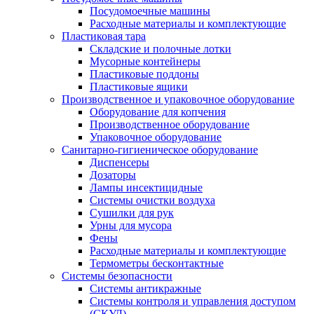
Посудомоечные машины
Расходные материалы и комплектующие
Пластиковая тара
Складские и полочные лотки
Мусорные контейнеры
Пластиковые поддоны
Пластиковые ящики
Производственное и упаковочное оборудование
Оборудование для копчения
Производственное оборудование
Упаковочное оборудование
Санитарно-гигиеническое оборудование
Диспенсеры
Дозаторы
Лампы инсектицидные
Системы очистки воздуха
Сушилки для рук
Урны для мусора
Фены
Расходные материалы и комплектующие
Термометры бесконтактные
Системы безопасности
Системы антикражные
Системы контроля и управления доступом
(СКУД)