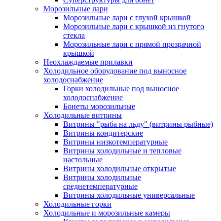
Морозильные лари
Морозильные лари с глухой крышкой
Морозильные лари с крышкой из гнутого
стекла
Морозильные лари с прямой прозрачной
крышкой
Неохлаждаемые прилавки
Холодильное оборудование под выносное
холодоснабжение
Горки холодильные под выносное
холодоснабжение
Бонеты морозильные
Холодильные витрины
Витрины "рыба на льду" (витрины рыбные)
Витрины кондитерские
Витрины низкотемпературные
Витрины холодильные и тепловые
настольные
Витрины холодильные открытые
Витрины холодильные
среднетемпературные
Витрины холодильные универсальные
Холодильные горки
Холодильные и морозильные камеры