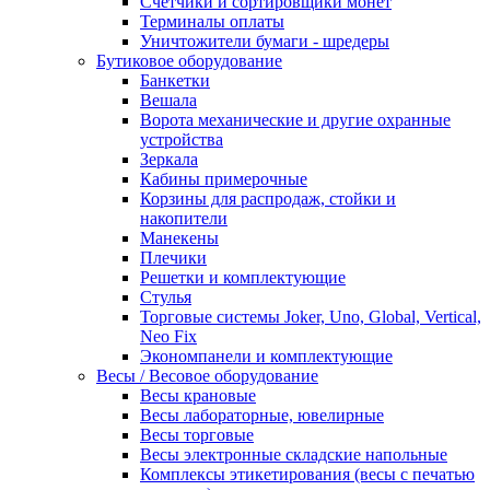
Счетчики и сортировщики монет
Терминалы оплаты
Уничтожители бумаги - шредеры
Бутиковое оборудование
Банкетки
Вешала
Ворота механические и другие охранные
устройства
Зеркала
Кабины примерочные
Корзины для распродаж, стойки и
накопители
Манекены
Плечики
Решетки и комплектующие
Стулья
Торговые системы Joker, Uno, Global, Vertical,
Neo Fix
Экономпанели и комплектующие
Весы / Весовое оборудование
Весы крановые
Весы лабораторные, ювелирные
Весы торговые
Весы электронные складские напольные
Комплексы этикетирования (весы с печатью