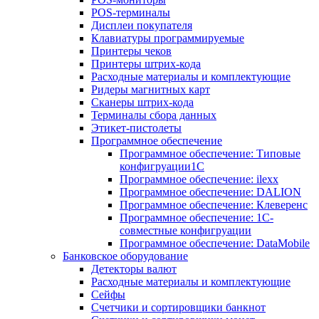
POS-терминалы
Дисплеи покупателя
Клавиатуры программируемые
Принтеры чеков
Принтеры штрих-кода
Расходные материалы и комплектующие
Ридеры магнитных карт
Сканеры штрих-кода
Терминалы сбора данных
Этикет-пистолеты
Программное обеспечение
Программное обеспечение: Типовые
конфигруации1С
Программное обеспечение: ilexx
Программное обеспечение: DALION
Программное обеспечение: Клеверенс
Программное обеспечение: 1С-
совместные конфигруации
Программное обеспечение: DataMobile
Банковское оборудование
Детекторы валют
Расходные материалы и комплектующие
Сейфы
Счетчики и сортировщики банкнот