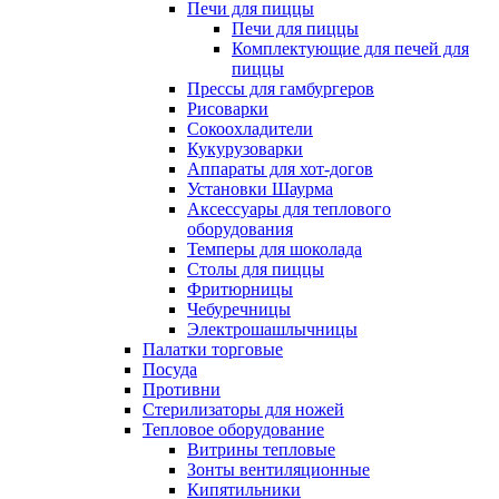
Печи для пиццы
Печи для пиццы
Комплектующие для печей для
пиццы
Прессы для гамбургеров
Рисоварки
Сокоохладители
Кукурузоварки
Аппараты для хот-догов
Установки Шаурма
Аксессуары для теплового
оборудования
Темперы для шоколада
Столы для пиццы
Фритюрницы
Чебуречницы
Электрошашлычницы
Палатки торговые
Посуда
Противни
Стерилизаторы для ножей
Тепловое оборудование
Витрины тепловые
Зонты вентиляционные
Кипятильники