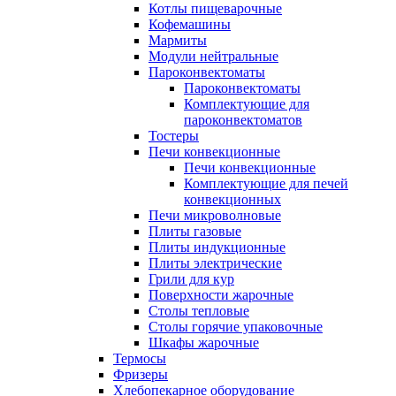
Котлы пищеварочные
Кофемашины
Мармиты
Модули нейтральные
Пароконвектоматы
Пароконвектоматы
Комплектующие для
пароконвектоматов
Тостеры
Печи конвекционные
Печи конвекционные
Комплектующие для печей
конвекционных
Печи микроволновые
Плиты газовые
Плиты индукционные
Плиты электрические
Грили для кур
Поверхности жарочные
Столы тепловые
Столы горячие упаковочные
Шкафы жарочные
Термосы
Фризеры
Хлебопекарное оборудование