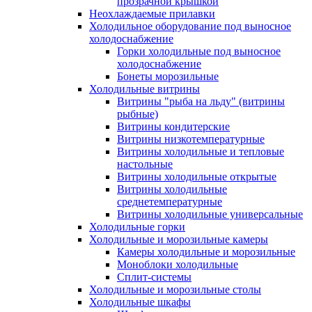
прозрачной крышкой
Неохлаждаемые прилавки
Холодильное оборудование под выносное
холодоснабжение
Горки холодильные под выносное
холодоснабжение
Бонеты морозильные
Холодильные витрины
Витрины "рыба на льду" (витрины
рыбные)
Витрины кондитерские
Витрины низкотемпературные
Витрины холодильные и тепловые
настольные
Витрины холодильные открытые
Витрины холодильные
среднетемпературные
Витрины холодильные универсальные
Холодильные горки
Холодильные и морозильные камеры
Камеры холодильные и морозильные
Моноблоки холодильные
Сплит-системы
Холодильные и морозильные столы
Холодильные шкафы