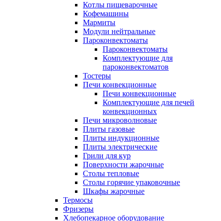
Котлы пищеварочные
Кофемашины
Мармиты
Модули нейтральные
Пароконвектоматы
Пароконвектоматы
Комплектующие для
пароконвектоматов
Тостеры
Печи конвекционные
Печи конвекционные
Комплектующие для печей
конвекционных
Печи микроволновые
Плиты газовые
Плиты индукционные
Плиты электрические
Грили для кур
Поверхности жарочные
Столы тепловые
Столы горячие упаковочные
Шкафы жарочные
Термосы
Фризеры
Хлебопекарное оборудование