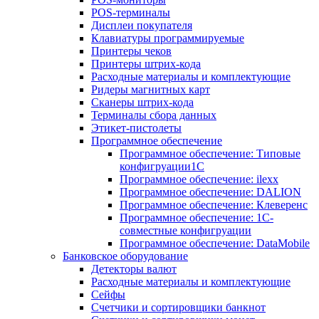
POS-терминалы
Дисплеи покупателя
Клавиатуры программируемые
Принтеры чеков
Принтеры штрих-кода
Расходные материалы и комплектующие
Ридеры магнитных карт
Сканеры штрих-кода
Терминалы сбора данных
Этикет-пистолеты
Программное обеспечение
Программное обеспечение: Типовые
конфигруации1С
Программное обеспечение: ilexx
Программное обеспечение: DALION
Программное обеспечение: Клеверенс
Программное обеспечение: 1С-
совместные конфигруации
Программное обеспечение: DataMobile
Банковское оборудование
Детекторы валют
Расходные материалы и комплектующие
Сейфы
Счетчики и сортировщики банкнот