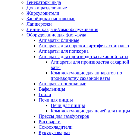
Генераторы льда
Доски разделочные
Жироуловители
Запайщики настольные
Лапшерезки
Линии раздачи/самообслуживания
Оборудование для фаст-фуда
Аппараты блинные
Аппараты для нарезки картофеля спиралью
Аппараты для попкорна
Аппараты для производства сахарной ваты
Аппараты для производства сахарной
ваты
Комплектующие для аппаратов по
производству сахарной ваты
Аппараты пончиковые
Вафельницы
Грили
Печи для пиццы
Печи для пиццы
Комплектующие для печей для пиццы
Прессы для гамбургеров
Рисоварки
Сокоохладители
Кукурузоварки