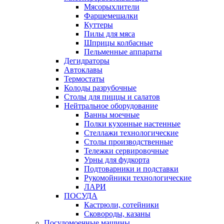
Мясорыхлители
Фаршемешалки
Куттеры
Пилы для мяса
Шприцы колбасные
Пельменные аппараты
Дегидраторы
Автоклавы
Термостаты
Колоды разрубочные
Столы для пиццы и салатов
Нейтральное оборудование
Ванны моечные
Полки кухонные настенные
Стеллажи технологические
Столы производственные
Тележки сервировочные
Урны для фудкорта
Подтоварники и подставки
Рукомойники технологические
ЛАРИ
ПОСУДА
Кастрюли, сотейники
Сковороды, казаны
Посудомоечные машины