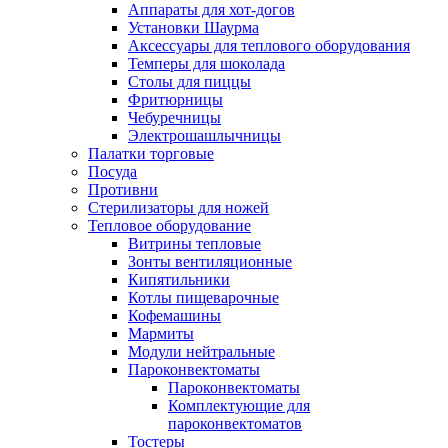
Аппараты для хот-догов
Установки Шаурма
Аксессуары для теплового оборудования
Темперы для шоколада
Столы для пиццы
Фритюрницы
Чебуречницы
Электрошашлычницы
Палатки торговые
Посуда
Противни
Стерилизаторы для ножей
Тепловое оборудование
Витрины тепловые
Зонты вентиляционные
Кипятильники
Котлы пищеварочные
Кофемашины
Мармиты
Модули нейтральные
Пароконвектоматы
Пароконвектоматы
Комплектующие для
пароконвектоматов
Тостеры