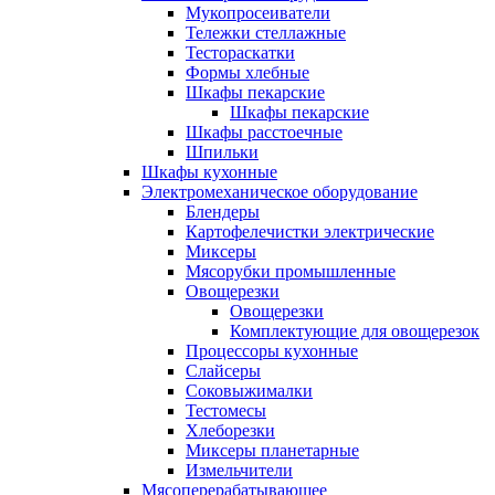
Мукопросеиватели
Тележки стеллажные
Тестораскатки
Формы хлебные
Шкафы пекарские
Шкафы пекарские
Шкафы расстоечные
Шпильки
Шкафы кухонные
Электромеханическое оборудование
Блендеры
Картофелечистки электрические
Миксеры
Мясорубки промышленные
Овощерезки
Овощерезки
Комплектующие для овощерезок
Процессоры кухонные
Слайсеры
Соковыжималки
Тестомесы
Хлеборезки
Миксеры планетарные
Измельчители
Мясоперерабатывающее