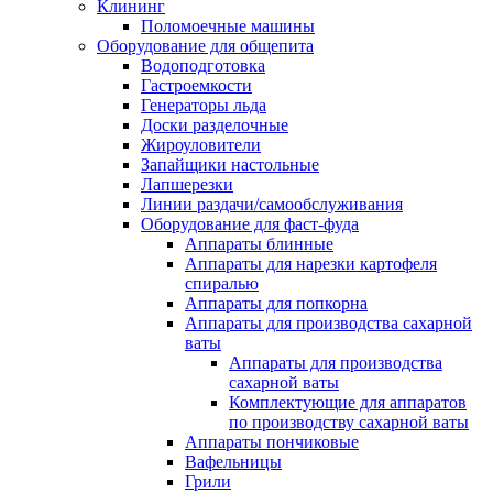
Клининг
Поломоечные машины
Оборудование для общепита
Водоподготовка
Гастроемкости
Генераторы льда
Доски разделочные
Жироуловители
Запайщики настольные
Лапшерезки
Линии раздачи/самообслуживания
Оборудование для фаст-фуда
Аппараты блинные
Аппараты для нарезки картофеля
спиралью
Аппараты для попкорна
Аппараты для производства сахарной
ваты
Аппараты для производства
сахарной ваты
Комплектующие для аппаратов
по производству сахарной ваты
Аппараты пончиковые
Вафельницы
Грили