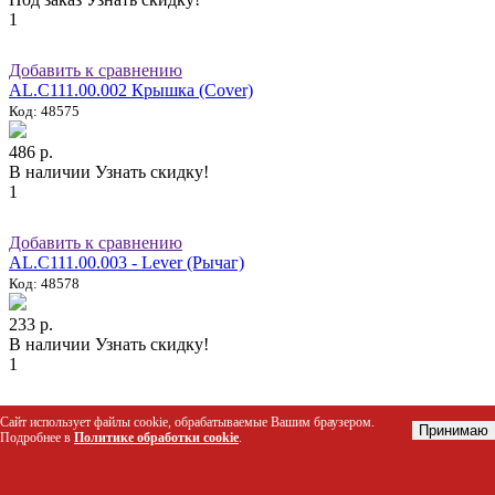
1
Добавить к сравнению
AL.C111.00.002 Крышка (Cover)
Код: 48575
486 р.
В наличии
Узнать скидку!
1
Добавить к сравнению
AL.C111.00.003 - Lever (Рычаг)
Код: 48578
233 р.
В наличии
Узнать скидку!
1
Добавить к сравнению
Сайт использует файлы cookie, обрабатываемые Вашим браузером.
Принимаю
AL.C111.00.004 Frame_rev7 Подрамник
Подробнее в
Политике обработки cookie
.
Код: 48576