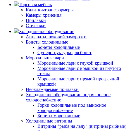
Торговая мебель
Калитки-трансформеры
Камеры хранения
Прилавки
Стеллажи
Холодильное оборудование
Аппараты шоковой заморозки
Бонеты холодильные
Бонеты холодильные
Суперструктуры для бонет
Морозильные лари
Морозильные лари с глухой крышкой
Морозильные лари с крышкой из гнутого
стекла
Морозильные лари с прямой прозрачной
крышкой
Неохлаждаемые прилавки
Холодильное оборудование под выносное
холодоснабжение
Горки холодильные под выносное
холодоснабжение
Бонеты морозильные
Холодильные витрины
Витрины "рыба на льду" (витрины рыбные)