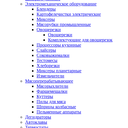
Электромеханическое оборудование
Блендеры
Картофелечистки электрические
Миксеры
Мясорубки промышленные
Овощерезки
Овощерезки
Комплектующие для овощерезок
Процессоры кухонные
Слайсеры
Соковыжималки
Тестомесы
Хлеборезки
Миксеры планетарные
Измельчители
Мясоперерабатывающее
Мясорыхлители
Фаршемешалки
Куттеры
Пилы для мяса
Шприцы колбасные
Пельменные аппараты
Дегидраторы
Автоклавы
Термостаты