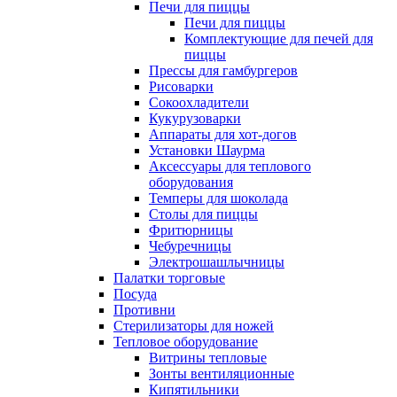
Печи для пиццы
Печи для пиццы
Комплектующие для печей для
пиццы
Прессы для гамбургеров
Рисоварки
Сокоохладители
Кукурузоварки
Аппараты для хот-догов
Установки Шаурма
Аксессуары для теплового
оборудования
Темперы для шоколада
Столы для пиццы
Фритюрницы
Чебуречницы
Электрошашлычницы
Палатки торговые
Посуда
Противни
Стерилизаторы для ножей
Тепловое оборудование
Витрины тепловые
Зонты вентиляционные
Кипятильники