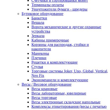
Счетчики и сортировщики монет
Терминалы оплаты
Уничтожители бумаги - шредеры
Бутиковое оборудование
Банкетки
Вешала
Ворота механические и другие охранные
устройства
Зеркала
Кабины примерочные
Корзины для распродаж, стойки и
накопители
Манекены
Плечики
Решетки и комплектующие
Стулья
Торговые системы Joker, Uno, Global, Vertical,
Neo Fix
Экономпанели и комплектующие
Весы / Весовое оборудование
Весы крановые
Весы лабораторные, ювелирные
Весы торговые
Весы электронные складские напольные
Комплексы этикетирования (весы с печатью