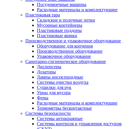
Посудомоечные машины
Расходные материалы и комплектующие
Пластиковая тара
Складские и полочные лотки
Мусорные контейнеры
Пластиковые поддоны
Пластиковые ящики
Производственное и упаковочное оборудование
Оборудование для копчения
Производственное оборудование
Упаковочное оборудование
Санитарно-гигиеническое оборудование
Диспенсеры
Дозаторы
Лампы инсектицидные
Системы очистки воздуха
Сушилки для рук
Урны для мусора
Фены
Расходные материалы и комплектующие
Термометры бесконтактные
Системы безопасности
Системы антикражные
Системы контроля и управления доступом
(СКУД)