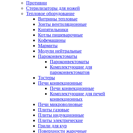
Противни
Стерилизаторы для ножей
Тепловое оборудование
Витрины тепловые
Зонты вентиляционные
Кипятильники
Котлы пищеварочные
Кофемашины
Мармиты
Модули нейтральные
Пароконвектоматы
Пароконвектоматы
Комплектующие для
пароконвектоматов
Тостеры
Печи конвекционные
Печи конвекционные
Комплектующие для печей
конвекционных
Печи микроволновые
Плиты газовые
Плиты индукционные
Плиты электрические
Грили для кур
Поверхности жарочные