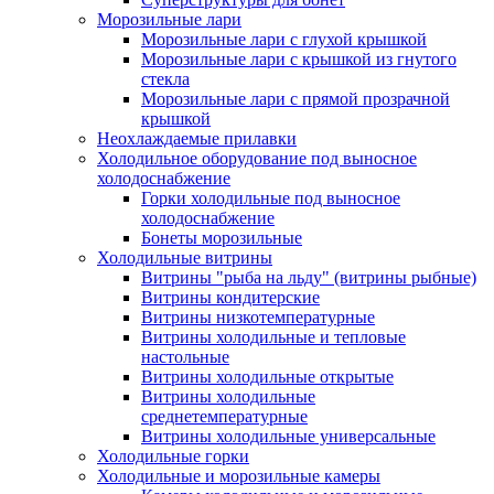
Морозильные лари
Морозильные лари с глухой крышкой
Морозильные лари с крышкой из гнутого
стекла
Морозильные лари с прямой прозрачной
крышкой
Неохлаждаемые прилавки
Холодильное оборудование под выносное
холодоснабжение
Горки холодильные под выносное
холодоснабжение
Бонеты морозильные
Холодильные витрины
Витрины "рыба на льду" (витрины рыбные)
Витрины кондитерские
Витрины низкотемпературные
Витрины холодильные и тепловые
настольные
Витрины холодильные открытые
Витрины холодильные
среднетемпературные
Витрины холодильные универсальные
Холодильные горки
Холодильные и морозильные камеры