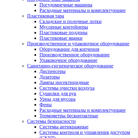
Посудомоечные машины
Расходные материалы и комплектующие
Пластиковая тара
Складские и полочные лотки
Мусорные контейнеры
Пластиковые поддоны
Пластиковые ящики
Производственное и упаковочное оборудование
Оборудование для копчения
Производственное оборудование
Упаковочное оборудование
Санитарно-гигиеническое оборудование
Диспенсеры
Дозаторы
Лампы инсектицидные
Системы очистки воздуха
Сушилки для рук
Урны для мусора
Фены
Расходные материалы и комплектующие
Термометры бесконтактные
Системы безопасности
Системы антикражные
Системы контроля и управления доступом
(СКУД)