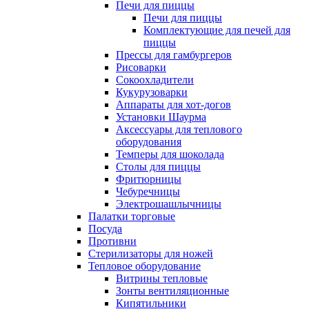
Печи для пиццы
Печи для пиццы
Комплектующие для печей для
пиццы
Прессы для гамбургеров
Рисоварки
Сокоохладители
Кукурузоварки
Аппараты для хот-догов
Установки Шаурма
Аксессуары для теплового
оборудования
Темперы для шоколада
Столы для пиццы
Фритюрницы
Чебуречницы
Электрошашлычницы
Палатки торговые
Посуда
Противни
Стерилизаторы для ножей
Тепловое оборудование
Витрины тепловые
Зонты вентиляционные
Кипятильники