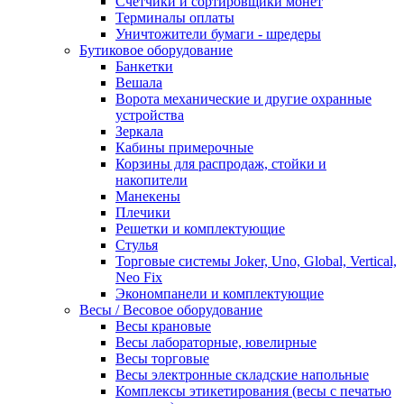
Счетчики и сортировщики монет
Терминалы оплаты
Уничтожители бумаги - шредеры
Бутиковое оборудование
Банкетки
Вешала
Ворота механические и другие охранные
устройства
Зеркала
Кабины примерочные
Корзины для распродаж, стойки и
накопители
Манекены
Плечики
Решетки и комплектующие
Стулья
Торговые системы Joker, Uno, Global, Vertical,
Neo Fix
Экономпанели и комплектующие
Весы / Весовое оборудование
Весы крановые
Весы лабораторные, ювелирные
Весы торговые
Весы электронные складские напольные
Комплексы этикетирования (весы с печатью