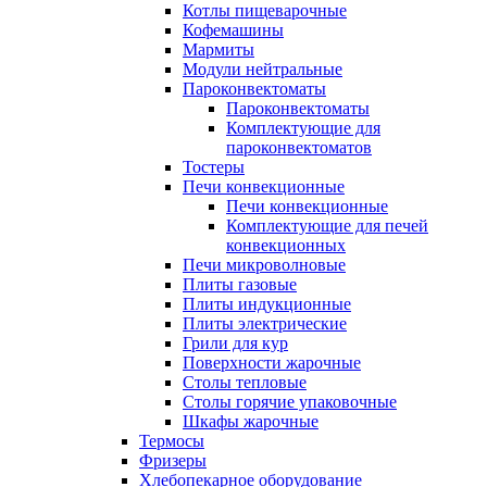
Котлы пищеварочные
Кофемашины
Мармиты
Модули нейтральные
Пароконвектоматы
Пароконвектоматы
Комплектующие для
пароконвектоматов
Тостеры
Печи конвекционные
Печи конвекционные
Комплектующие для печей
конвекционных
Печи микроволновые
Плиты газовые
Плиты индукционные
Плиты электрические
Грили для кур
Поверхности жарочные
Столы тепловые
Столы горячие упаковочные
Шкафы жарочные
Термосы
Фризеры
Хлебопекарное оборудование