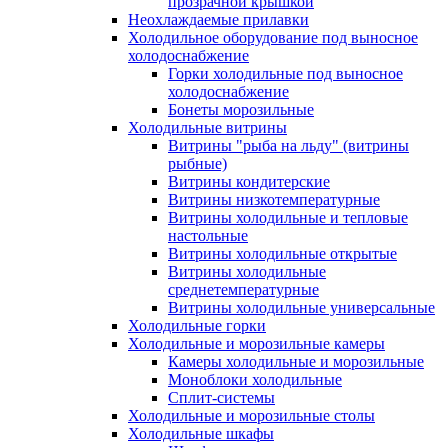
прозрачной крышкой
Неохлаждаемые прилавки
Холодильное оборудование под выносное
холодоснабжение
Горки холодильные под выносное
холодоснабжение
Бонеты морозильные
Холодильные витрины
Витрины "рыба на льду" (витрины
рыбные)
Витрины кондитерские
Витрины низкотемпературные
Витрины холодильные и тепловые
настольные
Витрины холодильные открытые
Витрины холодильные
среднетемпературные
Витрины холодильные универсальные
Холодильные горки
Холодильные и морозильные камеры
Камеры холодильные и морозильные
Моноблоки холодильные
Сплит-системы
Холодильные и морозильные столы
Холодильные шкафы