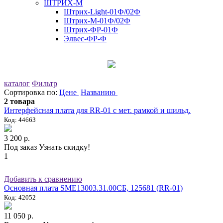
ШТРИХ-М
Штрих-Light-01Ф/02Ф
Штрих-М-01Ф/02Ф
Штрих-ФР-01Ф
Элвес-ФР-Ф
каталог
Фильтр
Сортировка по:
Цене
Названию
2 товара
Интерфейсная плата для RR-01 с мет. рамкой и шильд.
Код: 44663
3 200 р.
Под заказ
Узнать скидку!
1
Добавить к сравнению
Основная плата SME13003.31.00СБ, 125681 (RR-01)
Код: 42052
11 050 р.