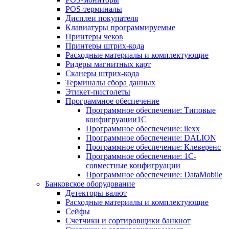
POS-терминалы
Дисплеи покупателя
Клавиатуры программируемые
Принтеры чеков
Принтеры штрих-кода
Расходные материалы и комплектующие
Ридеры магнитных карт
Сканеры штрих-кода
Терминалы сбора данных
Этикет-пистолеты
Программное обеспечение
Программное обеспечение: Типовые
конфигруации1С
Программное обеспечение: ilexx
Программное обеспечение: DALION
Программное обеспечение: Клеверенс
Программное обеспечение: 1С-
совместные конфигруации
Программное обеспечение: DataMobile
Банковское оборудование
Детекторы валют
Расходные материалы и комплектующие
Сейфы
Счетчики и сортировщики банкнот