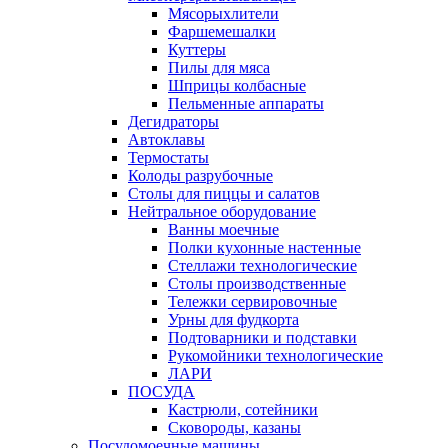
Мясорыхлители
Фаршемешалки
Куттеры
Пилы для мяса
Шприцы колбасные
Пельменные аппараты
Дегидраторы
Автоклавы
Термостаты
Колоды разрубочные
Столы для пиццы и салатов
Нейтральное оборудование
Ванны моечные
Полки кухонные настенные
Стеллажи технологические
Столы производственные
Тележки сервировочные
Урны для фудкорта
Подтоварники и подставки
Рукомойники технологические
ЛАРИ
ПОСУДА
Кастрюли, сотейники
Сковороды, казаны
Посудомоечные машины