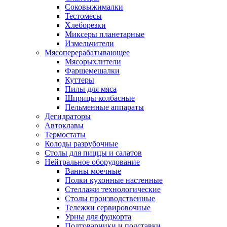
Соковыжималки
Тестомесы
Хлеборезки
Миксеры планетарные
Измельчители
Мясоперерабатывающее
Мясорыхлители
Фаршемешалки
Куттеры
Пилы для мяса
Шприцы колбасные
Пельменные аппараты
Дегидраторы
Автоклавы
Термостаты
Колоды разрубочные
Столы для пиццы и салатов
Нейтральное оборудование
Ванны моечные
Полки кухонные настенные
Стеллажи технологические
Столы производственные
Тележки сервировочные
Урны для фудкорта
Подтоварники и подставки