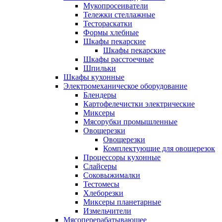
Мукопросеиватели
Тележки стеллажные
Тестораскатки
Формы хлебные
Шкафы пекарские
Шкафы пекарские
Шкафы расстоечные
Шпильки
Шкафы кухонные
Электромеханическое оборудование
Блендеры
Картофелечистки электрические
Миксеры
Мясорубки промышленные
Овощерезки
Овощерезки
Комплектующие для овощерезок
Процессоры кухонные
Слайсеры
Соковыжималки
Тестомесы
Хлеборезки
Миксеры планетарные
Измельчители
Мясоперерабатывающее