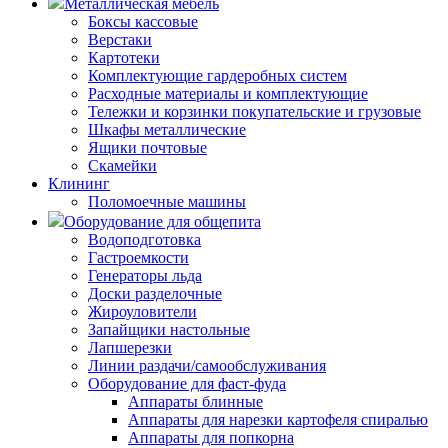
Металлическая мебель
Боксы кассовые
Верстаки
Картотеки
Комплектующие гардеробных систем
Расходные материалы и комплектующие
Тележки и корзинки покупательские и грузовые
Шкафы металлические
Ящики почтовые
Скамейки
Клининг
Поломоечные машины
Оборудование для общепита
Водоподготовка
Гастроемкости
Генераторы льда
Доски разделочные
Жироуловители
Запайщики настольные
Лапшерезки
Линии раздачи/самообслуживания
Оборудование для фаст-фуда
Аппараты блинные
Аппараты для нарезки картофеля спиралью
Аппараты для попкорна