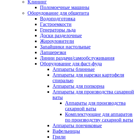
Клининг
Поломоечные машины
Оборудование для общепита
Водоподготовка
Гастроемкости
Генераторы льда
Доски разделочные
Жироуловители
Запайщики настольные
Лапшерезки
Линии раздачи/самообслуживания
Оборудование для фаст-фуда
Аппараты блинные
Аппараты для нарезки картофеля
спиралью
Аппараты для попкорна
Аппараты для производства сахарной
ваты
Аппараты для производства
сахарной ваты
Комплектующие для аппаратов
по производству сахарной ваты
Аппараты пончиковые
Вафельницы
Грили