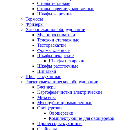
Столы тепловые
Столы горячие упаковочные
Шкафы жарочные
Термосы
Фризеры
Хлебопекарное оборудование
Мукопросеиватели
Тележки стеллажные
Тестораскатки
Формы хлебные
Шкафы пекарские
Шкафы пекарские
Шкафы расстоечные
Шпильки
Шкафы кухонные
Электромеханическое оборудование
Блендеры
Картофелечистки электрические
Миксеры
Мясорубки промышленные
Овощерезки
Овощерезки
Комплектующие для овощерезок
Процессоры кухонные
Слайсеры