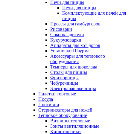
Печи для пиццы
Печи для пиццы
Комплектующие для печей для
пиццы
Прессы для гамбургеров
Рисоварки
Сокоохладители
Кукурузоварки
Аппараты для хот-догов
Установки Шаурма
Аксессуары для теплового
оборудования
Темперы для шоколада
Столы для пиццы
Фритюрницы
Чебуречницы
Электрошашлычницы
Палатки торговые
Посуда
Противни
Стерилизаторы для ножей
Тепловое оборудование
Витрины тепловые
Зонты вентиляционные
Кипятильники