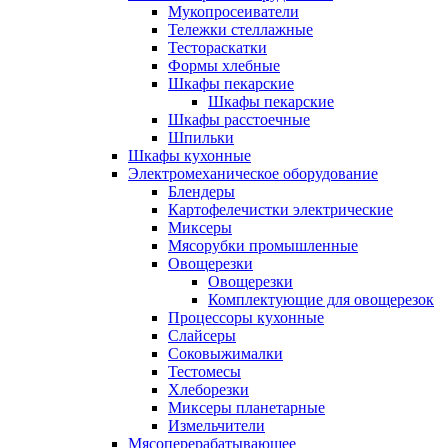
Мукопросеиватели
Тележки стеллажные
Тестораскатки
Формы хлебные
Шкафы пекарские
Шкафы пекарские
Шкафы расстоечные
Шпильки
Шкафы кухонные
Электромеханическое оборудование
Блендеры
Картофелечистки электрические
Миксеры
Мясорубки промышленные
Овощерезки
Овощерезки
Комплектующие для овощерезок
Процессоры кухонные
Слайсеры
Соковыжималки
Тестомесы
Хлеборезки
Миксеры планетарные
Измельчители
Мясоперерабатывающее