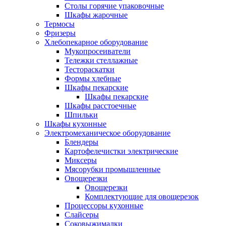
Столы горячие упаковочные
Шкафы жарочные
Термосы
Фризеры
Хлебопекарное оборудование
Мукопросеиватели
Тележки стеллажные
Тестораскатки
Формы хлебные
Шкафы пекарские
Шкафы пекарские
Шкафы расстоечные
Шпильки
Шкафы кухонные
Электромеханическое оборудование
Блендеры
Картофелечистки электрические
Миксеры
Мясорубки промышленные
Овощерезки
Овощерезки
Комплектующие для овощерезок
Процессоры кухонные
Слайсеры
Соковыжималки