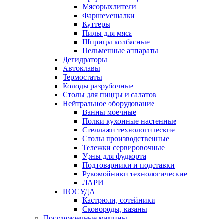
Мясорыхлители
Фаршемешалки
Куттеры
Пилы для мяса
Шприцы колбасные
Пельменные аппараты
Дегидраторы
Автоклавы
Термостаты
Колоды разрубочные
Столы для пиццы и салатов
Нейтральное оборудование
Ванны моечные
Полки кухонные настенные
Стеллажи технологические
Столы производственные
Тележки сервировочные
Урны для фудкорта
Подтоварники и подставки
Рукомойники технологические
ЛАРИ
ПОСУДА
Кастрюли, сотейники
Сковороды, казаны
Посудомоечные машины