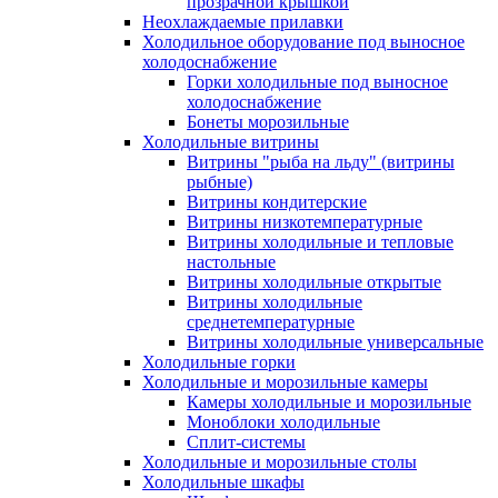
прозрачной крышкой
Неохлаждаемые прилавки
Холодильное оборудование под выносное
холодоснабжение
Горки холодильные под выносное
холодоснабжение
Бонеты морозильные
Холодильные витрины
Витрины "рыба на льду" (витрины
рыбные)
Витрины кондитерские
Витрины низкотемпературные
Витрины холодильные и тепловые
настольные
Витрины холодильные открытые
Витрины холодильные
среднетемпературные
Витрины холодильные универсальные
Холодильные горки
Холодильные и морозильные камеры
Камеры холодильные и морозильные
Моноблоки холодильные
Сплит-системы
Холодильные и морозильные столы
Холодильные шкафы