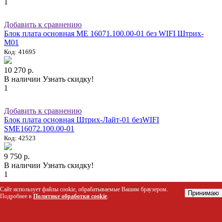
1
Добавить к сравнению
Блок плата основная ME 16071.100.00-01 без WIFI Штрих-
М01
Код: 41695
10 270 р.
В наличии
Узнать скидку!
1
Добавить к сравнению
Блок плата основная Штрих-Лайт-01 безWIFI
SME16072.100.00-01
Код: 42523
9 750 р.
В наличии
Узнать скидку!
1
Сайт использует файлы cookie, обрабатываемые Вашим браузером.
Принимаю
Добавить к сравнению
Подробнее в
Политике обработки cookie
.
Блок управления LIGHT-200 USB SME9018.431.000
Код: 34321