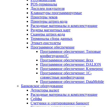
POS-терминалы
Дисплеи покупателя
Клавиатуры программируемые
Принтеры чеков
Принтеры штрих-кода
Расходные материалы и комплектующие
Ридеры магнитных карт
Сканеры штрих-кода
Терминалы сбора данных
Этикет-пистолеты
Программное обеспечение
Программное обеспечение: Типовые
конфигруации1С
Программное обеспечение: ilexx
Программное обеспечение: DALION
Программное обеспечение: Клеверенс
Программное обеспечение: 1С-
совместные конфигруации
Программное обеспечение: DataMobile
Банковское оборудование
Детекторы валют
Расходные материалы и комплектующие
Сейфы
Счетчики и сортировщики банкнот