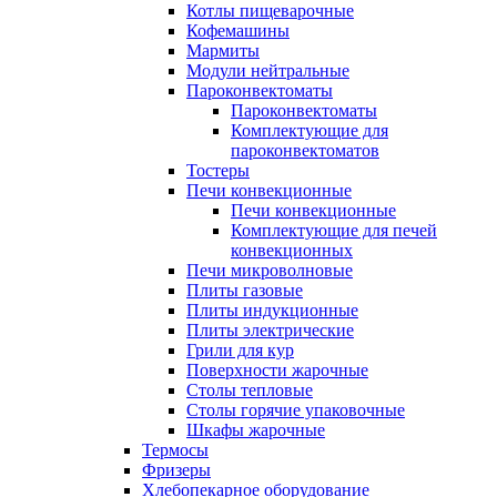
Котлы пищеварочные
Кофемашины
Мармиты
Модули нейтральные
Пароконвектоматы
Пароконвектоматы
Комплектующие для
пароконвектоматов
Тостеры
Печи конвекционные
Печи конвекционные
Комплектующие для печей
конвекционных
Печи микроволновые
Плиты газовые
Плиты индукционные
Плиты электрические
Грили для кур
Поверхности жарочные
Столы тепловые
Столы горячие упаковочные
Шкафы жарочные
Термосы
Фризеры
Хлебопекарное оборудование