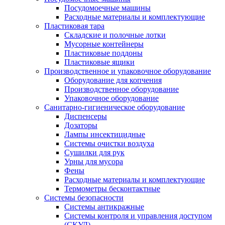
Посудомоечные машины
Расходные материалы и комплектующие
Пластиковая тара
Складские и полочные лотки
Мусорные контейнеры
Пластиковые поддоны
Пластиковые ящики
Производственное и упаковочное оборудование
Оборудование для копчения
Производственное оборудование
Упаковочное оборудование
Санитарно-гигиеническое оборудование
Диспенсеры
Дозаторы
Лампы инсектицидные
Системы очистки воздуха
Сушилки для рук
Урны для мусора
Фены
Расходные материалы и комплектующие
Термометры бесконтактные
Системы безопасности
Системы антикражные
Системы контроля и управления доступом
(СКУД)