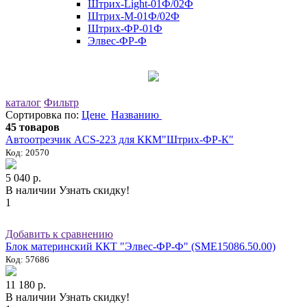
Штрих-Light-01Ф/02Ф
Штрих-М-01Ф/02Ф
Штрих-ФР-01Ф
Элвес-ФР-Ф
каталог
Фильтр
Сортировка по:
Цене
Названию
45 товаров
Автоотрезчик ACS-223 для ККМ"Штрих-ФР-К"
Код: 20570
5 040 р.
В наличии
Узнать скидку!
1
Добавить к сравнению
Блок материнский ККТ "Элвес-ФР-Ф" (SME15086.50.00)
Код: 57686
11 180 р.
В наличии
Узнать скидку!