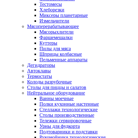
Тестомесы
Хлеборезки
Миксеры планетарные
Измельчители
Мясоперерабатывающее
Мясорыхлители
Фаршемешалки
Куттеры
Пилы для мяса
Шприцы колбасные
Пельменные аппараты
Дегидраторы
Автоклавы
Термостаты
Колоды разрубочные
Столы для пиццы и салатов
Нейтральное оборудование
Ванны моечные
Полки кухонные настенные
Стеллажи технологические
Столы производственные
Тележки сервировочные
Урны для фудкорта
Подтоварники и подставки
Рукомойники технологические