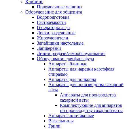
Клининг
Поломоечные машины
Оборудование для общепита
Водоподготовка
Гастроемкости
Генераторы льда
Доски разделочные
Жироуловители
Запайщики настольные
Лапшерезки
Линии раздачи/самообслуживания
Оборудование для фаст-фуда
Аппараты блинные
Аппараты для нарезки картофеля
спиралью
Аппараты для попкорна
Аппараты для производства сахарной
ваты
Аппараты для производства
сахарной ваты
Комплектующие для аппаратов
по производству сахарной ваты
Аппараты пончиковые
Вафельницы
Грили