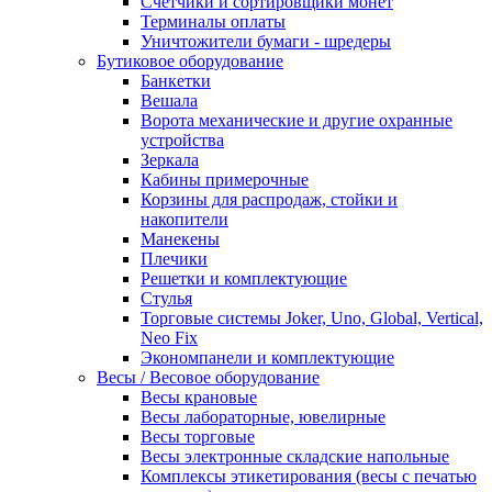
Счетчики и сортировщики монет
Терминалы оплаты
Уничтожители бумаги - шредеры
Бутиковое оборудование
Банкетки
Вешала
Ворота механические и другие охранные
устройства
Зеркала
Кабины примерочные
Корзины для распродаж, стойки и
накопители
Манекены
Плечики
Решетки и комплектующие
Стулья
Торговые системы Joker, Uno, Global, Vertical,
Neo Fix
Экономпанели и комплектующие
Весы / Весовое оборудование
Весы крановые
Весы лабораторные, ювелирные
Весы торговые
Весы электронные складские напольные
Комплексы этикетирования (весы с печатью