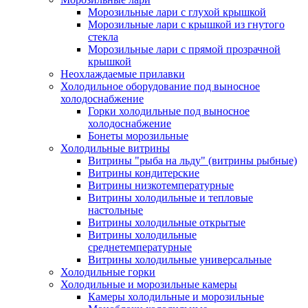
Морозильные лари с глухой крышкой
Морозильные лари с крышкой из гнутого
стекла
Морозильные лари с прямой прозрачной
крышкой
Неохлаждаемые прилавки
Холодильное оборудование под выносное
холодоснабжение
Горки холодильные под выносное
холодоснабжение
Бонеты морозильные
Холодильные витрины
Витрины "рыба на льду" (витрины рыбные)
Витрины кондитерские
Витрины низкотемпературные
Витрины холодильные и тепловые
настольные
Витрины холодильные открытые
Витрины холодильные
среднетемпературные
Витрины холодильные универсальные
Холодильные горки
Холодильные и морозильные камеры
Камеры холодильные и морозильные