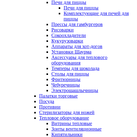
Печи для пиццы
Печи для пиццы
Комплектующие для печей для
пиццы
Прессы для гамбургеров
Рисоварки
Сокоохладители
Кукурузоварки
Аппараты для хот-догов
Установки Шаурма
Аксессуары для теплового
оборудования
Темперы для шоколада
Столы для пиццы
Фритюрницы
Чебуречницы
Электрошашлычницы
Палатки торговые
Посуда
Противни
Стерилизаторы для ножей
Тепловое оборудование
Витрины тепловые
Зонты вентиляционные
Кипятильники