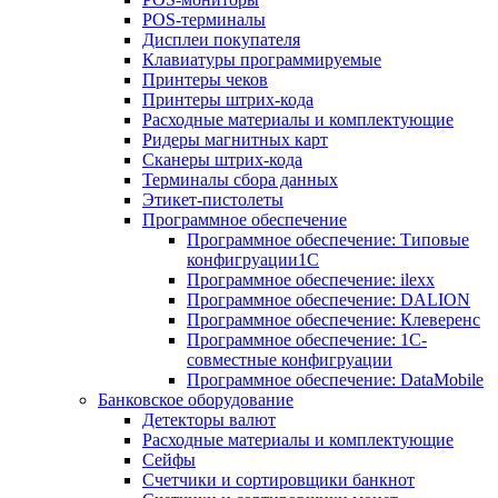
POS-терминалы
Дисплеи покупателя
Клавиатуры программируемые
Принтеры чеков
Принтеры штрих-кода
Расходные материалы и комплектующие
Ридеры магнитных карт
Сканеры штрих-кода
Терминалы сбора данных
Этикет-пистолеты
Программное обеспечение
Программное обеспечение: Типовые
конфигруации1С
Программное обеспечение: ilexx
Программное обеспечение: DALION
Программное обеспечение: Клеверенс
Программное обеспечение: 1С-
совместные конфигруации
Программное обеспечение: DataMobile
Банковское оборудование
Детекторы валют
Расходные материалы и комплектующие
Сейфы
Счетчики и сортировщики банкнот