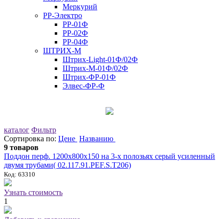
Меркурий
РР-Электро
РР-01Ф
РР-02Ф
РР-04Ф
ШТРИХ-М
Штрих-Light-01Ф/02Ф
Штрих-М-01Ф/02Ф
Штрих-ФР-01Ф
Элвес-ФР-Ф
каталог
Фильтр
Сортировка по:
Цене
Названию
9 товаров
Поддон перф. 1200x800x150 на 3-х полозьях серый усиленный
двумя трубами( 02.117.91.PEF.S.Т206)
Код: 63310
Узнать стоимость
1