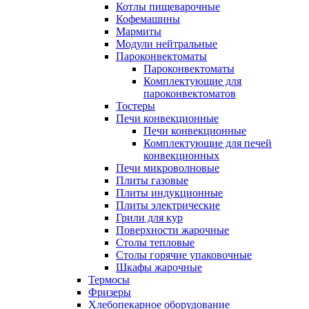
Котлы пищеварочные
Кофемашины
Мармиты
Модули нейтральные
Пароконвектоматы
Пароконвектоматы
Комплектующие для
пароконвектоматов
Тостеры
Печи конвекционные
Печи конвекционные
Комплектующие для печей
конвекционных
Печи микроволновые
Плиты газовые
Плиты индукционные
Плиты электрические
Грили для кур
Поверхности жарочные
Столы тепловые
Столы горячие упаковочные
Шкафы жарочные
Термосы
Фризеры
Хлебопекарное оборудование