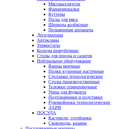
Мясорыхлители
Фаршемешалки
Куттеры
Пилы для мяса
Шприцы колбасные
Пельменные аппараты
Дегидраторы
Автоклавы
Термостаты
Колоды разрубочные
Столы для пиццы и салатов
Нейтральное оборудование
Ванны моечные
Полки кухонные настенные
Стеллажи технологические
Столы производственные
Тележки сервировочные
Урны для фудкорта
Подтоварники и подставки
Рукомойники технологические
ЛАРИ
ПОСУДА
Кастрюли, сотейники
Сковороды, казаны
Посудомоечные машины