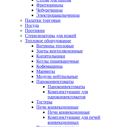
Фритюрницы
Чебуречницы
Электрошашлычницы
Палатки торговые
Посуда
Противни
Стерилизаторы для ножей
Тепловое оборудование
Витрины тепловые
Зонты вентиляционные
Кипятильники
Котлы пищеварочные
Кофемашины
Мармиты
Модули нейтральные
Пароконвектоматы
Пароконвектоматы
Комплектующие для
пароконвектоматов
Тостеры
Печи конвекционные
Печи конвекционные
Комплектующие для печей
конвекционных