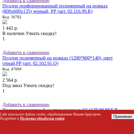
Добавить к сравнению
Поддон перфорированный полимерный на ножках
(800х600х135) черный, РР (арт. 02.116.99.R)
Код: 56782
1 442 р.
В наличии
Узнать скидку!
1
Добавить к сравнению
Поддон полимерный на ножках (1200*800*140), цвет
серый,РР (арт. 02.102.91.Q)
Код: 47069
2 564 р.
Под заказ
Узнать скидку!
1
Добавить к сравнению
Поддон полимерный на трех полозьях 02.117F.98.PEF R
Сайт использует файлы cookie, обрабатываемые Вашим браузером.
(1200х800х150)
Принимаю
Подробнее в
Политике обработки cookie
.
Код: 68142
Узнать стоимость