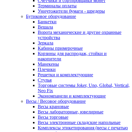
Счетчики и сортировщики монет
Терминалы оплаты
Уничтожители бумаги - шредеры
Бутиковое оборудование
Банкетки
Вешала
Ворота механические и другие охранные
устройства
Зеркала
Кабины примерочные
Корзины для распродаж, стойки и
накопители
Манекены
Плечики
Решетки и комплектующие
Стулья
Торговые системы Joker, Uno, Global, Vertical,
Neo Fix
Экономпанели и комплектующие
Весы / Весовое оборудование
Весы крановые
Весы лабораторные, ювелирные
Весы торговые
Весы электронные складские напольные
Комплексы этикетирования (весы с печатью