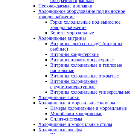
прозрачной крышкой
Неохлаждаемые прилавки
Холодильное оборудование под выносное
холодоснабжение
Горки холодильные под выносное
холодоснабжение
Бонеты морозильные
Холодильные витрины
Витрины "рыба на льду" (витрины
рыбные)
Витрины кондитерские
Витрины низкотемпературные
Витрины холодильные и тепловые
настольные
Витрины холодильные открытые
Витрины холодильные
среднетемпературные
Витрины холодильные универсальные
Холодильные горки
Холодильные и морозильные камеры
Камеры холодильные и морозильные
Моноблоки холодильные
Сплит-системы
Холодильные и морозильные столы
Холодильные шкафы