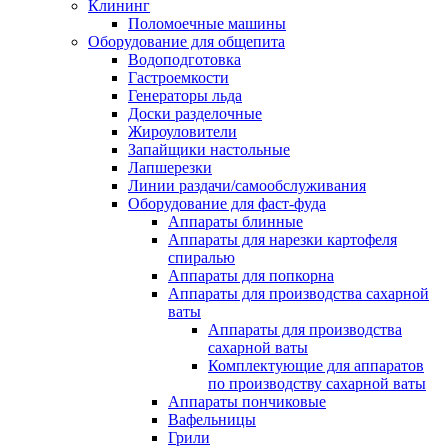
Клининг
Поломоечные машины
Оборудование для общепита
Водоподготовка
Гастроемкости
Генераторы льда
Доски разделочные
Жироуловители
Запайщики настольные
Лапшерезки
Линии раздачи/самообслуживания
Оборудование для фаст-фуда
Аппараты блинные
Аппараты для нарезки картофеля
спиралью
Аппараты для попкорна
Аппараты для производства сахарной
ваты
Аппараты для производства
сахарной ваты
Комплектующие для аппаратов
по производству сахарной ваты
Аппараты пончиковые
Вафельницы
Грили