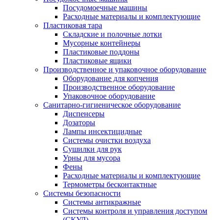
Посудомоечные машины
Расходные материалы и комплектующие
Пластиковая тара
Складские и полочные лотки
Мусорные контейнеры
Пластиковые поддоны
Пластиковые ящики
Производственное и упаковочное оборудование
Оборудование для копчения
Производственное оборудование
Упаковочное оборудование
Санитарно-гигиеническое оборудование
Диспенсеры
Дозаторы
Лампы инсектицидные
Системы очистки воздуха
Сушилки для рук
Урны для мусора
Фены
Расходные материалы и комплектующие
Термометры бесконтактные
Системы безопасности
Системы антикражные
Системы контроля и управления доступом
(СКУД)