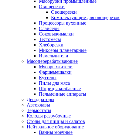
Мясорубки промышленные
Овощерезки
Овощерезки
Комплектующие для овощерезок
Процессоры кухонные
Слайсеры
Соковыжималки
Тестомесы
Хлеборезки
Миксеры планетарные
Измельчители
Мясоперерабатывающее
Мясорыхлители
Фаршемешалки
Куттеры
Пилы для мяса
Шприцы колбасные
Пельменные аппараты
Дегидраторы
Автоклавы
Термостаты
Колоды разрубочные
Столы для пиццы и салатов
Нейтральное оборудование
Ванны моечные