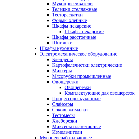
Мукопросеиватели
Тележки стеллажные
Тестораскатки
Формы хлебные
Шкафы пекарские
Шкафы пекарские
Шкафы расстоечные
Шпильки
Шкафы кухонные
Электромеханическое оборудование
Блендеры
Картофелечистки электрические
Миксеры
Мясорубки промышленные
Овощерезки
Овощерезки
Комплектующие для овощерезок
Процессоры кухонные
Слайсеры
Соковыжималки
Тестомесы
Хлеборезки
Миксеры планетарные
Измельчители
Мясоперерабатывающее