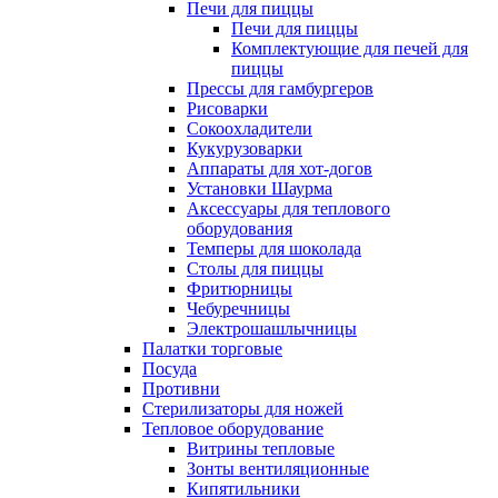
Печи для пиццы
Печи для пиццы
Комплектующие для печей для
пиццы
Прессы для гамбургеров
Рисоварки
Сокоохладители
Кукурузоварки
Аппараты для хот-догов
Установки Шаурма
Аксессуары для теплового
оборудования
Темперы для шоколада
Столы для пиццы
Фритюрницы
Чебуречницы
Электрошашлычницы
Палатки торговые
Посуда
Противни
Стерилизаторы для ножей
Тепловое оборудование
Витрины тепловые
Зонты вентиляционные
Кипятильники