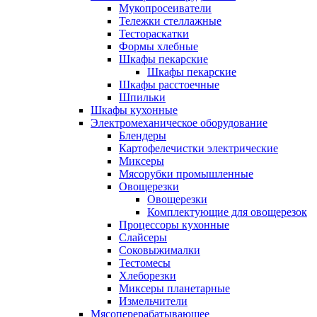
Мукопросеиватели
Тележки стеллажные
Тестораскатки
Формы хлебные
Шкафы пекарские
Шкафы пекарские
Шкафы расстоечные
Шпильки
Шкафы кухонные
Электромеханическое оборудование
Блендеры
Картофелечистки электрические
Миксеры
Мясорубки промышленные
Овощерезки
Овощерезки
Комплектующие для овощерезок
Процессоры кухонные
Слайсеры
Соковыжималки
Тестомесы
Хлеборезки
Миксеры планетарные
Измельчители
Мясоперерабатывающее