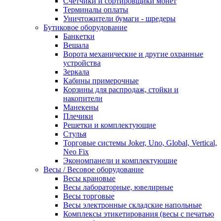
Счетчики и сортировщики монет
Терминалы оплаты
Уничтожители бумаги - шредеры
Бутиковое оборудование
Банкетки
Вешала
Ворота механические и другие охранные
устройства
Зеркала
Кабины примерочные
Корзины для распродаж, стойки и
накопители
Манекены
Плечики
Решетки и комплектующие
Стулья
Торговые системы Joker, Uno, Global, Vertical,
Neo Fix
Экономпанели и комплектующие
Весы / Весовое оборудование
Весы крановые
Весы лабораторные, ювелирные
Весы торговые
Весы электронные складские напольные
Комплексы этикетирования (весы с печатью