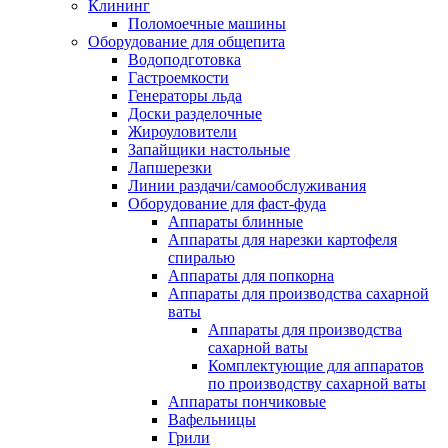
Клининг
Поломоечные машины
Оборудование для общепита
Водоподготовка
Гастроемкости
Генераторы льда
Доски разделочные
Жироуловители
Запайщики настольные
Лапшерезки
Линии раздачи/самообслуживания
Оборудование для фаст-фуда
Аппараты блинные
Аппараты для нарезки картофеля
спиралью
Аппараты для попкорна
Аппараты для производства сахарной
ваты
Аппараты для производства
сахарной ваты
Комплектующие для аппаратов
по производству сахарной ваты
Аппараты пончиковые
Вафельницы
Грили