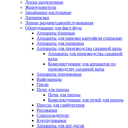
Доски разделочные
Жироуловители
Запайщики настольные
Лапшерезки
Линии раздачи/самообслуживания
Оборудование для фаст-фуда
Аппараты блинные
Аппараты для нарезки картофеля спиралью
Аппараты для попкорна
Аппараты для производства сахарной ваты
Аппараты для производства сахарной
ваты
Комплектующие для аппаратов по
производству сахарной ваты
Аппараты пончиковые
Вафельницы
Грили
Печи для пиццы
Печи для пиццы
Комплектующие для печей для пиццы
Прессы для гамбургеров
Рисоварки
Сокоохладители
Кукурузоварки
Аппараты для хот-догов