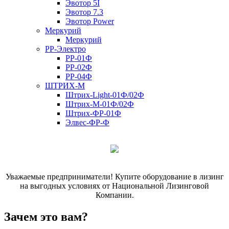
Эвотор 5I
Эвотор 7.3
Эвотор Power
Меркурий
Меркурий
РР-Электро
РР-01Ф
РР-02Ф
РР-04Ф
ШТРИХ-М
Штрих-Light-01Ф/02Ф
Штрих-М-01Ф/02Ф
Штрих-ФР-01Ф
Элвес-ФР-Ф
Уважаемые предприниматели! Купите оборудование в лизинг
на выгодных условиях от Национальной Лизинговой
Компании.
Зачем это вам?