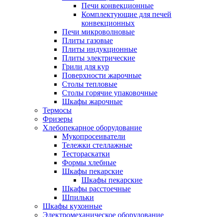
Печи конвекционные
Комплектующие для печей
конвекционных
Печи микроволновые
Плиты газовые
Плиты индукционные
Плиты электрические
Грили для кур
Поверхности жарочные
Столы тепловые
Столы горячие упаковочные
Шкафы жарочные
Термосы
Фризеры
Хлебопекарное оборудование
Мукопросеиватели
Тележки стеллажные
Тестораскатки
Формы хлебные
Шкафы пекарские
Шкафы пекарские
Шкафы расстоечные
Шпильки
Шкафы кухонные
Электромеханическое оборудование