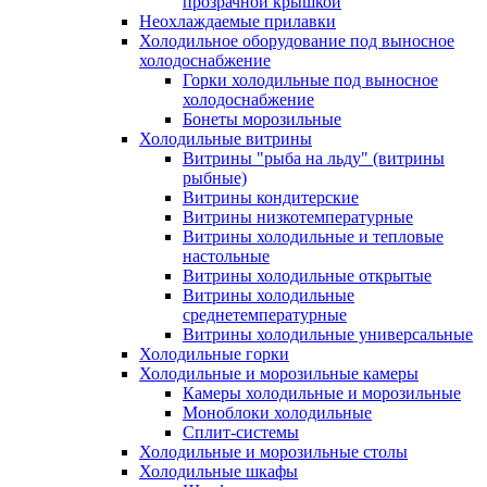
прозрачной крышкой
Неохлаждаемые прилавки
Холодильное оборудование под выносное
холодоснабжение
Горки холодильные под выносное
холодоснабжение
Бонеты морозильные
Холодильные витрины
Витрины "рыба на льду" (витрины
рыбные)
Витрины кондитерские
Витрины низкотемпературные
Витрины холодильные и тепловые
настольные
Витрины холодильные открытые
Витрины холодильные
среднетемпературные
Витрины холодильные универсальные
Холодильные горки
Холодильные и морозильные камеры
Камеры холодильные и морозильные
Моноблоки холодильные
Сплит-системы
Холодильные и морозильные столы
Холодильные шкафы