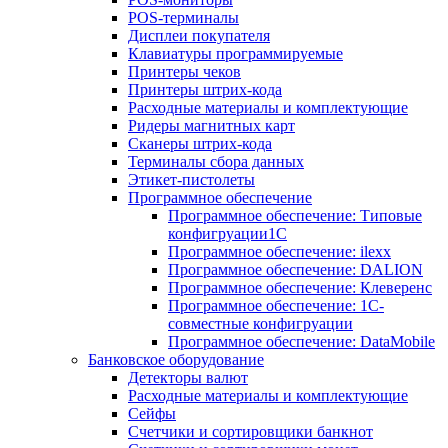
POS-терминалы
Дисплеи покупателя
Клавиатуры программируемые
Принтеры чеков
Принтеры штрих-кода
Расходные материалы и комплектующие
Ридеры магнитных карт
Сканеры штрих-кода
Терминалы сбора данных
Этикет-пистолеты
Программное обеспечение
Программное обеспечение: Типовые
конфигруации1С
Программное обеспечение: ilexx
Программное обеспечение: DALION
Программное обеспечение: Клеверенс
Программное обеспечение: 1С-
совместные конфигруации
Программное обеспечение: DataMobile
Банковское оборудование
Детекторы валют
Расходные материалы и комплектующие
Сейфы
Счетчики и сортировщики банкнот