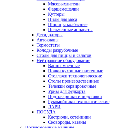
Мясорыхлители
Фаршемешалки
Куттеры
Пилы для мяса
Шприцы колбасные
Пельменные аппараты
Дегидраторы
Автоклавы
Термостаты
Колоды разрубочные
Столы для пиццы и салатов
Нейтральное оборудование
Ванны моечные
Полки кухонные настенные
Стеллажи технологические
Столы производственные
Тележки сервировочные
Урны для фудкорта
Подтоварники и подставки
Рукомойники технологические
ЛАРИ
ПОСУДА
Кастрюли, сотейники
Сковороды, казаны
Посудомоечные машины