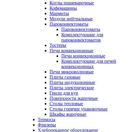
Котлы пищеварочные
Кофемашины
Мармиты
Модули нейтральные
Пароконвектоматы
Пароконвектоматы
Комплектующие для
пароконвектоматов
Тостеры
Печи конвекционные
Печи конвекционные
Комплектующие для печей
конвекционных
Печи микроволновые
Плиты газовые
Плиты индукционные
Плиты электрические
Грили для кур
Поверхности жарочные
Столы тепловые
Столы горячие упаковочные
Шкафы жарочные
Термосы
Фризеры
Хлебопекарное оборудование