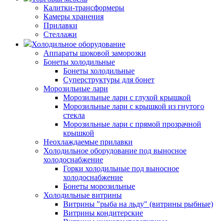
Калитки-трансформеры
Камеры хранения
Прилавки
Стеллажи
Холодильное оборудование
Аппараты шоковой заморозки
Бонеты холодильные
Бонеты холодильные
Суперструктуры для бонет
Морозильные лари
Морозильные лари с глухой крышкой
Морозильные лари с крышкой из гнутого
стекла
Морозильные лари с прямой прозрачной
крышкой
Неохлаждаемые прилавки
Холодильное оборудование под выносное
холодоснабжение
Горки холодильные под выносное
холодоснабжение
Бонеты морозильные
Холодильные витрины
Витрины "рыба на льду" (витрины рыбные)
Витрины кондитерские