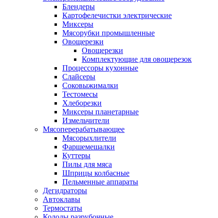
Блендеры
Картофелечистки электрические
Миксеры
Мясорубки промышленные
Овощерезки
Овощерезки
Комплектующие для овощерезок
Процессоры кухонные
Слайсеры
Соковыжималки
Тестомесы
Хлеборезки
Миксеры планетарные
Измельчители
Мясоперерабатывающее
Мясорыхлители
Фаршемешалки
Куттеры
Пилы для мяса
Шприцы колбасные
Пельменные аппараты
Дегидраторы
Автоклавы
Термостаты
Колоды разрубочные