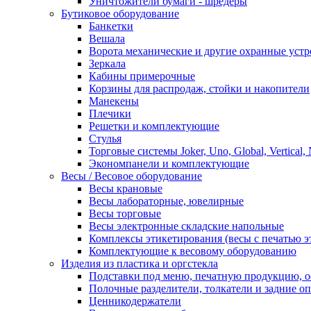
Уничтожители бумаги - шредеры
Бутиковое оборудование
Банкетки
Вешала
Ворота механические и другие охранные устр
Зеркала
Кабины примерочные
Корзины для распродаж, стойки и накопители
Манекены
Плечики
Решетки и комплектующие
Стулья
Торговые системы Joker, Uno, Global, Vertical,
Экономпанели и комплектующие
Весы / Весовое оборудование
Весы крановые
Весы лабораторные, ювелирные
Весы торговые
Весы электронные складские напольные
Комплексы этикетирования (весы с печатью э
Комплектующие к весовому оборудованию
Изделия из пластика и оргстекла
Подставки под меню, печатную продукцию, 
Полочные разделители, толкатели и задние о
Ценникодержатели