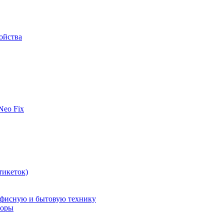
ойства
 Neo Fix
тикеток)
офисную и бытовую технику
поры