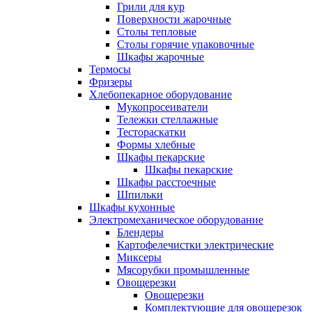
Грили для кур
Поверхности жарочные
Столы тепловые
Столы горячие упаковочные
Шкафы жарочные
Термосы
Фризеры
Хлебопекарное оборудование
Мукопросеиватели
Тележки стеллажные
Тестораскатки
Формы хлебные
Шкафы пекарские
Шкафы пекарские
Шкафы расстоечные
Шпильки
Шкафы кухонные
Электромеханическое оборудование
Блендеры
Картофелечистки электрические
Миксеры
Мясорубки промышленные
Овощерезки
Овощерезки
Комплектующие для овощерезок