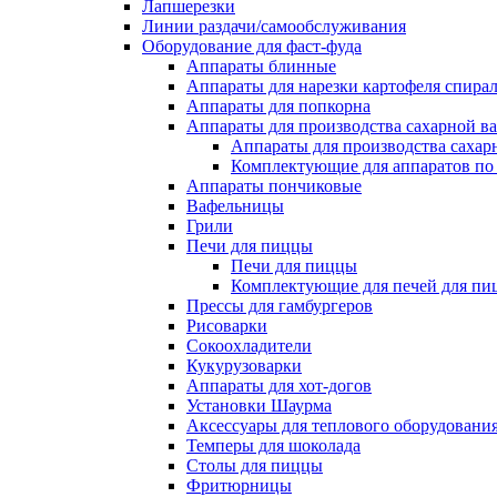
Лапшерезки
Линии раздачи/самообслуживания
Оборудование для фаст-фуда
Аппараты блинные
Аппараты для нарезки картофеля спира
Аппараты для попкорна
Аппараты для производства сахарной в
Аппараты для производства сахар
Комплектующие для аппаратов по 
Аппараты пончиковые
Вафельницы
Грили
Печи для пиццы
Печи для пиццы
Комплектующие для печей для пи
Прессы для гамбургеров
Рисоварки
Сокоохладители
Кукурузоварки
Аппараты для хот-догов
Установки Шаурма
Аксессуары для теплового оборудовани
Темперы для шоколада
Столы для пиццы
Фритюрницы