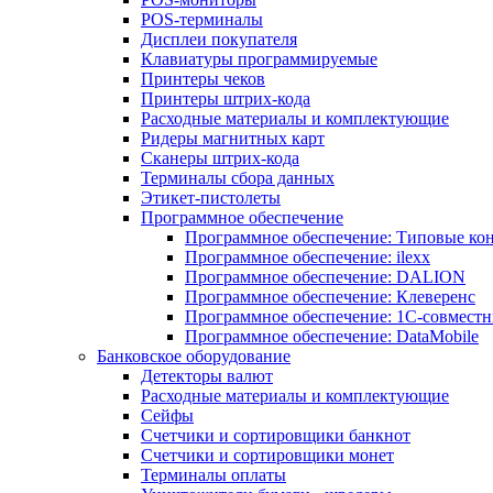
POS-терминалы
Дисплеи покупателя
Клавиатуры программируемые
Принтеры чеков
Принтеры штрих-кода
Расходные материалы и комплектующие
Ридеры магнитных карт
Сканеры штрих-кода
Терминалы сбора данных
Этикет-пистолеты
Программное обеспечение
Программное обеспечение: Типовые к
Программное обеспечение: ilexx
Программное обеспечение: DALION
Программное обеспечение: Клеверенс
Программное обеспечение: 1С-совмест
Программное обеспечение: DataMobile
Банковское оборудование
Детекторы валют
Расходные материалы и комплектующие
Сейфы
Счетчики и сортировщики банкнот
Счетчики и сортировщики монет
Терминалы оплаты