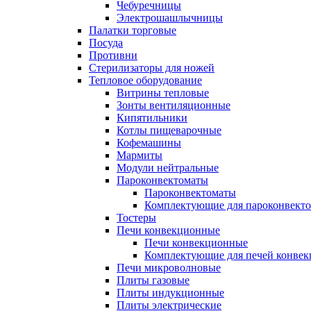
Чебуречницы
Электрошашлычницы
Палатки торговые
Посуда
Противни
Стерилизаторы для ножей
Тепловое оборудование
Витрины тепловые
Зонты вентиляционные
Кипятильники
Котлы пищеварочные
Кофемашины
Мармиты
Модули нейтральные
Пароконвектоматы
Пароконвектоматы
Комплектующие для пароконвекто
Тостеры
Печи конвекционные
Печи конвекционные
Комплектующие для печей конве
Печи микроволновые
Плиты газовые
Плиты индукционные
Плиты электрические