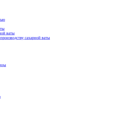
лью
аты
ной ваты
производству сахарной ваты
ццы
я