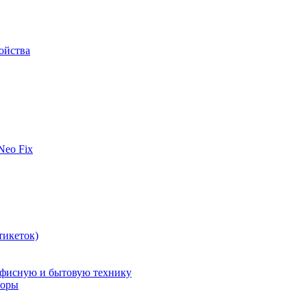
ойства
 Neo Fix
тикеток)
офисную и бытовую технику
поры