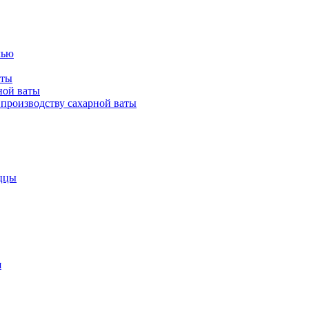
лью
аты
ной ваты
производству сахарной ваты
ццы
я