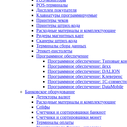
POS-терминалы
Дисплеи покупателя
Клавиатуры программируемые
Принтеры чеков
Принтеры штрих-кода
Расходные материалы и комплектующие
Ридеры магнитных карт
Сканеры штрих-кода
Терминалы сбора данных
Этикет-пистолеты
Программное обеспечение
Программное обеспечение: Типовые к
Программное обеспечение: ilexx
Программное обеспечение: DALION
Программное обеспечение: Клеверенс
Программное обеспечение: 1С-совмест
Программное обеспечение: DataMobile
Банковское оборудование
Детекторы валют
Расходные материалы и комплектующие
Сейфы
Счетчики и сортировщики банкнот
Счетчики и сортировщики монет
Терминалы оплаты