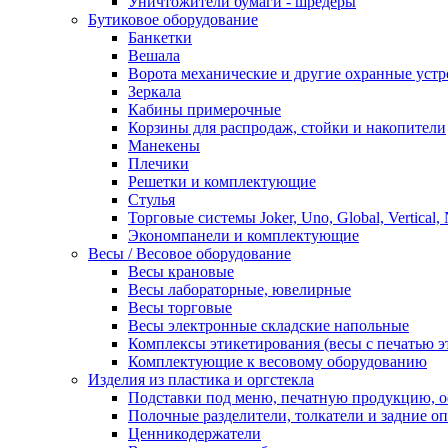
Уничтожители бумаги - шредеры
Бутиковое оборудование
Банкетки
Вешала
Ворота механические и другие охранные устр
Зеркала
Кабины примерочные
Корзины для распродаж, стойки и накопители
Манекены
Плечики
Решетки и комплектующие
Стулья
Торговые системы Joker, Uno, Global, Vertical,
Экономпанели и комплектующие
Весы / Весовое оборудование
Весы крановые
Весы лабораторные, ювелирные
Весы торговые
Весы электронные складские напольные
Комплексы этикетирования (весы с печатью э
Комплектующие к весовому оборудованию
Изделия из пластика и оргстекла
Подставки под меню, печатную продукцию, 
Полочные разделители, толкатели и задние о
Ценникодержатели