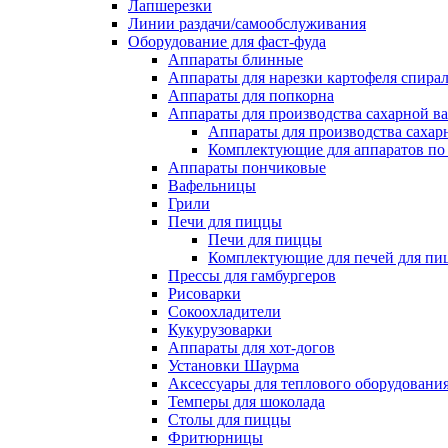
Лапшерезки
Линии раздачи/самообслуживания
Оборудование для фаст-фуда
Аппараты блинные
Аппараты для нарезки картофеля спира
Аппараты для попкорна
Аппараты для производства сахарной в
Аппараты для производства сахар
Комплектующие для аппаратов по 
Аппараты пончиковые
Вафельницы
Грили
Печи для пиццы
Печи для пиццы
Комплектующие для печей для пи
Прессы для гамбургеров
Рисоварки
Сокоохладители
Кукурузоварки
Аппараты для хот-догов
Установки Шаурма
Аксессуары для теплового оборудовани
Темперы для шоколада
Столы для пиццы
Фритюрницы