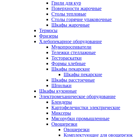
Грили для кур
Поверхности жарочные
Столы тепловые
Столы горячие упаковочные
Шкафы жарочные
Термосы
Фризеры
Хлебопекарное оборудование
Мукопросеиватели
Тележки стеллажные
Тестораскатки
Формы хлебные
Шкафы пекарские
Шкафы пекарские
Шкафы расстоечные
Шпильки
Шкафы кухонные
Электромеханическое оборудование
Блендеры
Картофелечистки электрические
Миксеры
Мясорубки промышленные
Овощерезки
Овощерезки
Комплектующие для овощерезок