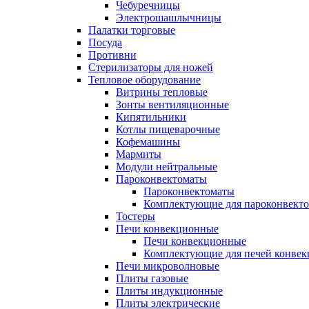
Чебуречницы
Электрошашлычницы
Палатки торговые
Посуда
Противни
Стерилизаторы для ножей
Тепловое оборудование
Витрины тепловые
Зонты вентиляционные
Кипятильники
Котлы пищеварочные
Кофемашины
Мармиты
Модули нейтральные
Пароконвектоматы
Пароконвектоматы
Комплектующие для пароконвекто
Тостеры
Печи конвекционные
Печи конвекционные
Комплектующие для печей конве
Печи микроволновые
Плиты газовые
Плиты индукционные
Плиты электрические