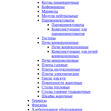
Котлы пищеварочные
Кофемашины
Мармиты
Модули нейтральные
Пароконвектоматы
Пароконвектоматы
Комплектующие для
пароконвектоматов
Тостеры
Печи конвекционные
Печи конвекционные
Комплектующие для печей
конвекционных
Печи микроволновые
Плиты газовые
Плиты индукционные
Плиты электрические
Грили для кур
Поверхности жарочные
Столы тепловые
Столы горячие упаковочные
Шкафы жарочные
Термосы
Фризеры
Хлебопекарное оборудование