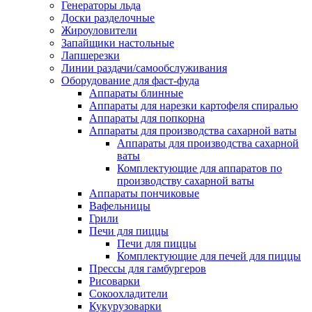
Генераторы льда
Доски разделочные
Жироуловители
Запайщики настольные
Лапшерезки
Линии раздачи/самообслуживания
Оборудование для фаст-фуда
Аппараты блинные
Аппараты для нарезки картофеля спиралью
Аппараты для попкорна
Аппараты для производства сахарной ваты
Аппараты для производства сахарной
ваты
Комплектующие для аппаратов по
производству сахарной ваты
Аппараты пончиковые
Вафельницы
Грили
Печи для пиццы
Печи для пиццы
Комплектующие для печей для пиццы
Прессы для гамбургеров
Рисоварки
Сокоохладители
Кукурузоварки