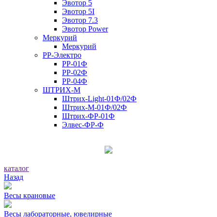
Эвотор 5
Эвотор 5I
Эвотор 7.3
Эвотор Power
Меркурий
Меркурий
РР-Электро
РР-01Ф
РР-02Ф
РР-04Ф
ШТРИХ-М
Штрих-Light-01Ф/02Ф
Штрих-М-01Ф/02Ф
Штрих-ФР-01Ф
Элвес-ФР-Ф
каталог
Назад
Весы крановые
Весы лабораторные, ювелирные