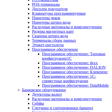
POS-терминалы
Дисплеи покупателя
Клавиатуры программируемые
Принтеры чеков
Принтеры штрих-кода
Расходные материалы и комплектующие
Ридеры магнитных карт
Сканеры штрих-кода
Терминалы сбора данных
Этикет-пистолеты
Программное обеспечение
Программное обеспечение: Типовые
конфигруации1С
Программное обеспечение: ilexx
Программное обеспечение: DALION
Программное обеспечение: Клеверенс
Программное обеспечение: 1С-
совместные конфигруации
Программное обеспечение: DataMobile
Банковское оборудование
Детекторы валют
Расходные материалы и комплектующие
Сейфы
Счетчики и сортировщики банкнот