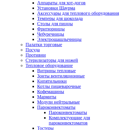
Аппараты для хот-догов
Установки Шаурма
Аксессуары для теплового оборудования
Темперы для шоколада
Столы для пиццы
Фритюрницы
Чебуречницы
Электрошашлычницы
Палатки торговые
Посуда
Противни
Стерилизаторы для ножей
Тепловое оборудование
Витрины тепловые
Зонты вентиляционные
Кипятильники
Котлы пищеварочные
Кофемашины
Мармиты
Модули нейтральные
Пароконвектоматы
Пароконвектоматы
Комплектующие для
пароконвектоматов
Тостеры