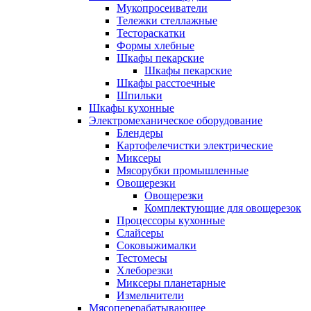
Мукопросеиватели
Тележки стеллажные
Тестораскатки
Формы хлебные
Шкафы пекарские
Шкафы пекарские
Шкафы расстоечные
Шпильки
Шкафы кухонные
Электромеханическое оборудование
Блендеры
Картофелечистки электрические
Миксеры
Мясорубки промышленные
Овощерезки
Овощерезки
Комплектующие для овощерезок
Процессоры кухонные
Слайсеры
Соковыжималки
Тестомесы
Хлеборезки
Миксеры планетарные
Измельчители
Мясоперерабатывающее