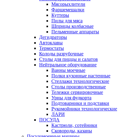
Мясорыхлители
Фаршемешалки
Куттеры
Пилы для мяса
Шприцы колбасные
Пельменные аппараты
Дегидраторы
Автоклавы
Термостаты
Колоды разрубочные
Столы для пиццы и салатов
Нейтральное оборудование
Ванны моечные
Полки кухонные настенные
Стеллажи технологические
Столы производственные
Тележки сервировочные
Урны для фудкорта
Подтоварники и подставки
Рукомойники технологические
ЛАРИ
ПОСУДА
Кастрюли, сотейники
Сковороды, казаны
Посудомоечные машины