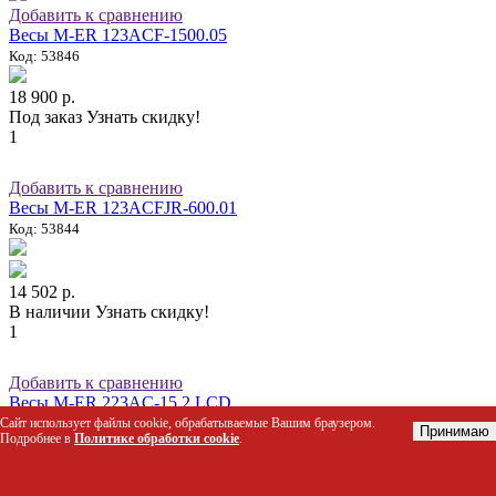
Добавить к сравнению
Весы M-ER 123АCF-1500.05
Код: 53846
18 900 р.
Под заказ
Узнать скидку!
1
Добавить к сравнению
Весы M-ER 123АCFJR-600.01
Код: 53844
14 502 р.
В наличии
Узнать скидку!
1
Добавить к сравнению
Весы M-ER 223AC-15.2 LCD
Код: 55286
Сайт использует файлы cookie, обрабатываемые Вашим браузером.
Принимаю
Подробнее в
Политике обработки cookie
.
3 261 р.