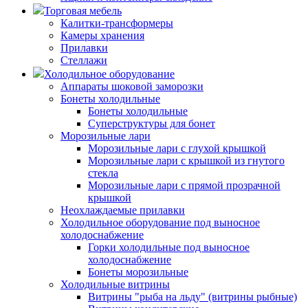
Торговая мебель
Калитки-трансформеры
Камеры хранения
Прилавки
Стеллажи
Холодильное оборудование
Аппараты шоковой заморозки
Бонеты холодильные
Бонеты холодильные
Суперструктуры для бонет
Морозильные лари
Морозильные лари с глухой крышкой
Морозильные лари с крышкой из гнутого
стекла
Морозильные лари с прямой прозрачной
крышкой
Неохлаждаемые прилавки
Холодильное оборудование под выносное
холодоснабжение
Горки холодильные под выносное
холодоснабжение
Бонеты морозильные
Холодильные витрины
Витрины "рыба на льду" (витрины рыбные)