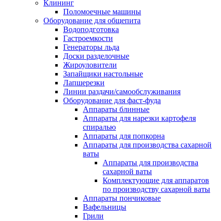
Клининг
Поломоечные машины
Оборудование для общепита
Водоподготовка
Гастроемкости
Генераторы льда
Доски разделочные
Жироуловители
Запайщики настольные
Лапшерезки
Линии раздачи/самообслуживания
Оборудование для фаст-фуда
Аппараты блинные
Аппараты для нарезки картофеля
спиралью
Аппараты для попкорна
Аппараты для производства сахарной
ваты
Аппараты для производства
сахарной ваты
Комплектующие для аппаратов
по производству сахарной ваты
Аппараты пончиковые
Вафельницы
Грили