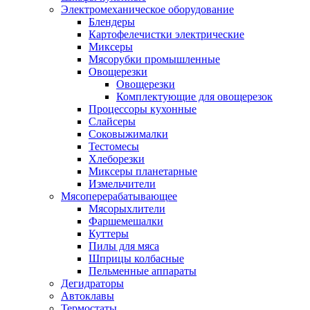
Электромеханическое оборудование
Блендеры
Картофелечистки электрические
Миксеры
Мясорубки промышленные
Овощерезки
Овощерезки
Комплектующие для овощерезок
Процессоры кухонные
Слайсеры
Соковыжималки
Тестомесы
Хлеборезки
Миксеры планетарные
Измельчители
Мясоперерабатывающее
Мясорыхлители
Фаршемешалки
Куттеры
Пилы для мяса
Шприцы колбасные
Пельменные аппараты
Дегидраторы
Автоклавы
Термостаты