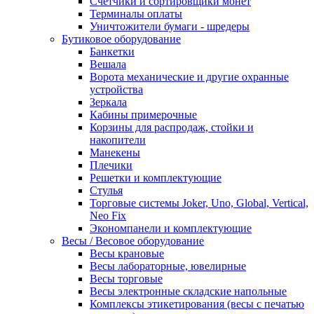
Счетчики и сортировщики монет
Терминалы оплаты
Уничтожители бумаги - шредеры
Бутиковое оборудование
Банкетки
Вешала
Ворота механические и другие охранные
устройства
Зеркала
Кабины примерочные
Корзины для распродаж, стойки и
накопители
Манекены
Плечики
Решетки и комплектующие
Стулья
Торговые системы Joker, Uno, Global, Vertical,
Neo Fix
Экономпанели и комплектующие
Весы / Весовое оборудование
Весы крановые
Весы лабораторные, ювелирные
Весы торговые
Весы электронные складские напольные
Комплексы этикетирования (весы с печатью