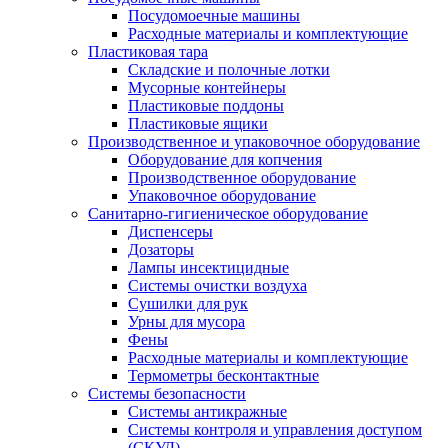
Посудомоечные машины
Расходные материалы и комплектующие
Пластиковая тара
Складские и полочные лотки
Мусорные контейнеры
Пластиковые поддоны
Пластиковые ящики
Производственное и упаковочное оборудование
Оборудование для копчения
Производственное оборудование
Упаковочное оборудование
Санитарно-гигиеническое оборудование
Диспенсеры
Дозаторы
Лампы инсектицидные
Системы очистки воздуха
Сушилки для рук
Урны для мусора
Фены
Расходные материалы и комплектующие
Термометры бесконтактные
Системы безопасности
Системы антикражные
Системы контроля и управления доступом
(СКУД)