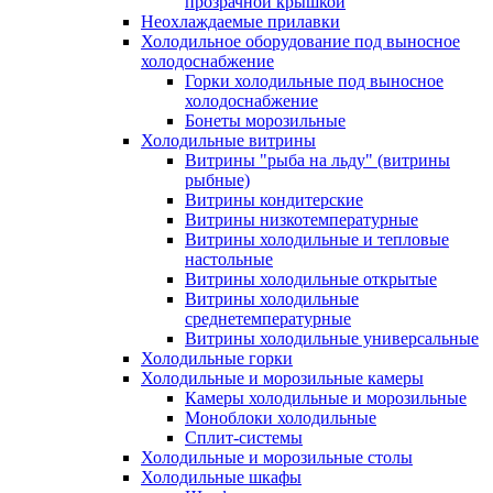
прозрачной крышкой
Неохлаждаемые прилавки
Холодильное оборудование под выносное
холодоснабжение
Горки холодильные под выносное
холодоснабжение
Бонеты морозильные
Холодильные витрины
Витрины "рыба на льду" (витрины
рыбные)
Витрины кондитерские
Витрины низкотемпературные
Витрины холодильные и тепловые
настольные
Витрины холодильные открытые
Витрины холодильные
среднетемпературные
Витрины холодильные универсальные
Холодильные горки
Холодильные и морозильные камеры
Камеры холодильные и морозильные
Моноблоки холодильные
Сплит-системы
Холодильные и морозильные столы
Холодильные шкафы