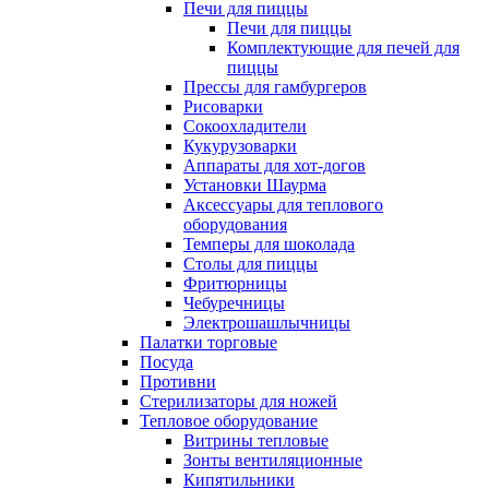
Печи для пиццы
Печи для пиццы
Комплектующие для печей для
пиццы
Прессы для гамбургеров
Рисоварки
Сокоохладители
Кукурузоварки
Аппараты для хот-догов
Установки Шаурма
Аксессуары для теплового
оборудования
Темперы для шоколада
Столы для пиццы
Фритюрницы
Чебуречницы
Электрошашлычницы
Палатки торговые
Посуда
Противни
Стерилизаторы для ножей
Тепловое оборудование
Витрины тепловые
Зонты вентиляционные
Кипятильники