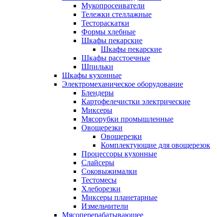
Мукопросеиватели
Тележки стеллажные
Тестораскатки
Формы хлебные
Шкафы пекарские
Шкафы пекарские
Шкафы расстоечные
Шпильки
Шкафы кухонные
Электромеханическое оборудование
Блендеры
Картофелечистки электрические
Миксеры
Мясорубки промышленные
Овощерезки
Овощерезки
Комплектующие для овощерезок
Процессоры кухонные
Слайсеры
Соковыжималки
Тестомесы
Хлеборезки
Миксеры планетарные
Измельчители
Мясоперерабатывающее