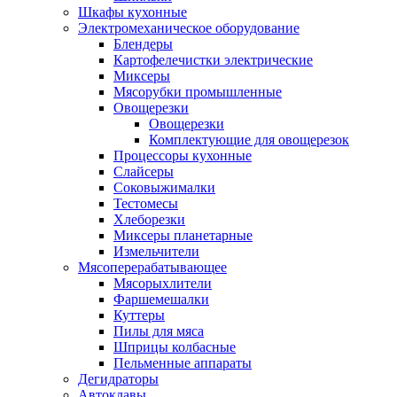
Шкафы кухонные
Электромеханическое оборудование
Блендеры
Картофелечистки электрические
Миксеры
Мясорубки промышленные
Овощерезки
Овощерезки
Комплектующие для овощерезок
Процессоры кухонные
Слайсеры
Соковыжималки
Тестомесы
Хлеборезки
Миксеры планетарные
Измельчители
Мясоперерабатывающее
Мясорыхлители
Фаршемешалки
Куттеры
Пилы для мяса
Шприцы колбасные
Пельменные аппараты
Дегидраторы
Автоклавы