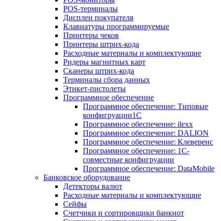
POS-терминалы
Дисплеи покупателя
Клавиатуры программируемые
Принтеры чеков
Принтеры штрих-кода
Расходные материалы и комплектующие
Ридеры магнитных карт
Сканеры штрих-кода
Терминалы сбора данных
Этикет-пистолеты
Программное обеспечение
Программное обеспечение: Типовые
конфигруации1С
Программное обеспечение: ilexx
Программное обеспечение: DALION
Программное обеспечение: Клеверенс
Программное обеспечение: 1С-
совместные конфигруации
Программное обеспечение: DataMobile
Банковское оборудование
Детекторы валют
Расходные материалы и комплектующие
Сейфы
Счетчики и сортировщики банкнот