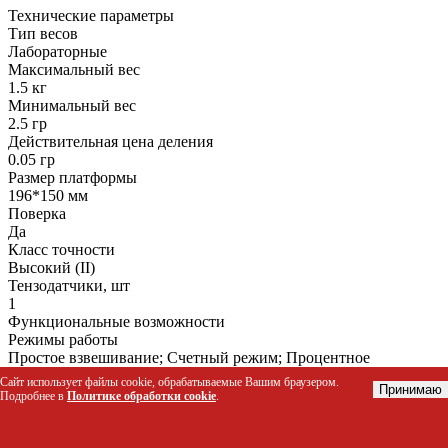
Технические параметры
Тип весов
Лабораторные
Максимальный вес
1.5 кг
Минимальный вес
2.5 гр
Действительная цена деления
0.05 гр
Размер платформы
196*150 мм
Поверка
Да
Класс точности
Высокий (II)
Тензодатчики, шт
1
Функциональные возможности
Режимы работы
Простое взвешивание; Счетный режим; Процентное
взвешивание; Расчет плотности; Учет веса тары
Сайт использует файлы cookie, обрабатываемые Вашим браузером.
Принимаю
Звуковая и визуальная индикация
Подробнее в
Политике обработки cookie
.
Да
Печать этикеток
Нет