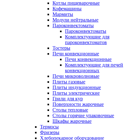
Котлы пищеварочные
Кофемашины
Мармиты
Модули нейтральные
Пароконвектоматы
Пароконвектоматы
Комплектующие для
пароконвектоматов
Тостеры
Печи конвекционные
Печи конвекционные
Комплектующие для печей
конвекционных
Печи микроволновые
Плиты газовые
Плиты индукционные
Плиты электрические
Грили для кур
Поверхности жарочные
Столы тепловые
Столы горячие упаковочные
Шкафы жарочные
Термосы
Фризеры
Хлебопекарное оборудование