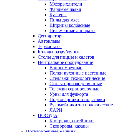
Мясорыхлители
Фаршемешалки
Куттеры
Пилы для мяса
Шприцы колбасные
Пельменные аппараты
Дегидраторы
Автоклавы
Термостаты
Колоды разрубочные
Столы для пиццы и салатов
Нейтральное оборудование
Ванны моечные
Полки кухонные настенные
Стеллажи технологические
Столы производственные
Тележки сервировочные
Урны для фудкорта
Подтоварники и подставки
Рукомойники технологические
ЛАРИ
ПОСУДА
Кастрюли, сотейники
Сковороды, казаны
Посудомоечные машины