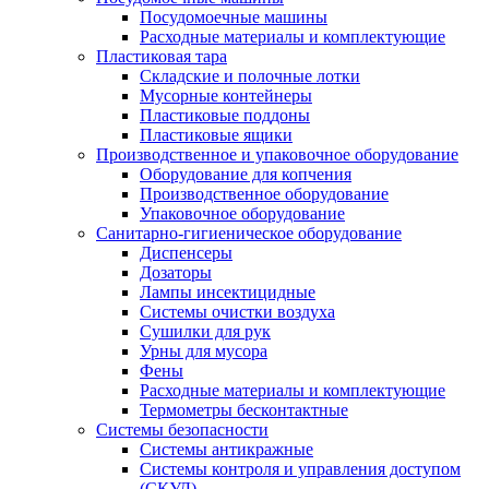
Посудомоечные машины
Расходные материалы и комплектующие
Пластиковая тара
Складские и полочные лотки
Мусорные контейнеры
Пластиковые поддоны
Пластиковые ящики
Производственное и упаковочное оборудование
Оборудование для копчения
Производственное оборудование
Упаковочное оборудование
Санитарно-гигиеническое оборудование
Диспенсеры
Дозаторы
Лампы инсектицидные
Системы очистки воздуха
Сушилки для рук
Урны для мусора
Фены
Расходные материалы и комплектующие
Термометры бесконтактные
Системы безопасности
Системы антикражные
Системы контроля и управления доступом
(СКУД)