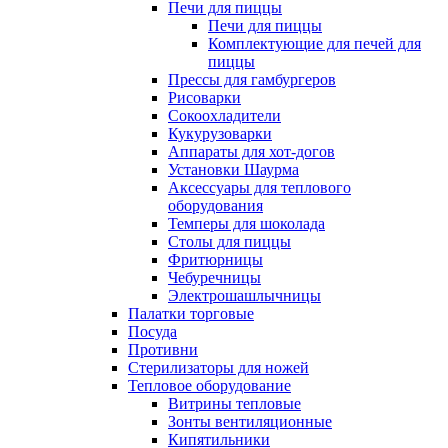
Печи для пиццы
Печи для пиццы
Комплектующие для печей для
пиццы
Прессы для гамбургеров
Рисоварки
Сокоохладители
Кукурузоварки
Аппараты для хот-догов
Установки Шаурма
Аксессуары для теплового
оборудования
Темперы для шоколада
Столы для пиццы
Фритюрницы
Чебуречницы
Электрошашлычницы
Палатки торговые
Посуда
Противни
Стерилизаторы для ножей
Тепловое оборудование
Витрины тепловые
Зонты вентиляционные
Кипятильники