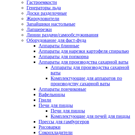
Гастроемкости
Генераторы льда
Доски разделочные
Жироуловители
Запайщики настольные
Лапшерезки
Линии раздачи/самообслуживания
Оборудование для фаст-фуда
Аппараты блинные
Аппараты для нарезки картофеля спиралью
Аппараты для попкорна
Аппараты для производства сахарной ваты
Аппараты для производства сахарной
ваты
Комплектующие для аппаратов по
производству сахарной ваты
Аппараты пончиковые
Вафельницы
Грили
Печи для пиццы
Печи для пиццы
Комплектующие для печей для пиццы
Прессы для гамбургеров
Рисоварки
Сокоохладители