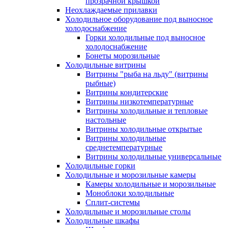
прозрачной крышкой
Неохлаждаемые прилавки
Холодильное оборудование под выносное
холодоснабжение
Горки холодильные под выносное
холодоснабжение
Бонеты морозильные
Холодильные витрины
Витрины "рыба на льду" (витрины
рыбные)
Витрины кондитерские
Витрины низкотемпературные
Витрины холодильные и тепловые
настольные
Витрины холодильные открытые
Витрины холодильные
среднетемпературные
Витрины холодильные универсальные
Холодильные горки
Холодильные и морозильные камеры
Камеры холодильные и морозильные
Моноблоки холодильные
Сплит-системы
Холодильные и морозильные столы
Холодильные шкафы