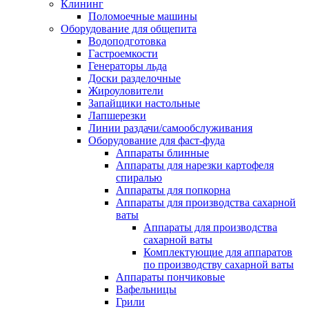
Клининг
Поломоечные машины
Оборудование для общепита
Водоподготовка
Гастроемкости
Генераторы льда
Доски разделочные
Жироуловители
Запайщики настольные
Лапшерезки
Линии раздачи/самообслуживания
Оборудование для фаст-фуда
Аппараты блинные
Аппараты для нарезки картофеля
спиралью
Аппараты для попкорна
Аппараты для производства сахарной
ваты
Аппараты для производства
сахарной ваты
Комплектующие для аппаратов
по производству сахарной ваты
Аппараты пончиковые
Вафельницы
Грили