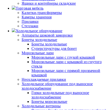
Ящики и контейнеры складские
Торговая мебель
Калитки-трансформеры
Камеры хранения
Прилавки
Стеллажи
Холодильное оборудование
Аппараты шоковой заморозки
Бонеты холодильные
Бонеты холодильные
Суперструктуры для бонет
Морозильные лари
Морозильные лари с глухой крышкой
Морозильные лари с крышкой из гнутого
стекла
Морозильные лари с прямой прозрачной
крышкой
Неохлаждаемые прилавки
Холодильное оборудование под выносное
холодоснабжение
Горки холодильные под выносное
холодоснабжение
Бонеты морозильные
Холодильные витрины