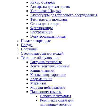
Кукурузоварки
Аппараты для хот-догов
Установки Шаурма
Аксессуары для теплового оборудования
Темперы для шоколада
Столы для пиццы
Фритюрницы
Чебуречницы
Электрошашлычницы
Палатки торговые
Посуда
Противни
Стерилизаторы для ножей
Тепловое оборудование
Витрины тепловые
Зонты вентиляционные
Кипятильники
Котлы пищеварочные
Кофемашины
Мармиты
Модули нейтральные
Пароконвектоматы
Пароконвектоматы
Комплектующие для
пароконвектоматов