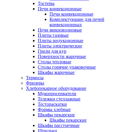
Тостеры
Печи конвекционные
Печи конвекционные
Комплектующие для печей
конвекционных
Печи микроволновые
Плиты газовые
Плиты индукционные
Плиты электрические
Грили для кур
Поверхности жарочные
Столы тепловые
Столы горячие упаковочные
Шкафы жарочные
Термосы
Фризеры
Хлебопекарное оборудование
Мукопросеиватели
Тележки стеллажные
Тестораскатки
Формы хлебные
Шкафы пекарские
Шкафы пекарские
Шкафы расстоечные
Шпильки