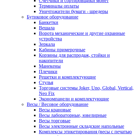
Счетчики и сортировщики монет
Терминалы оплаты
Уничтожители бумаги - шредеры
Бутиковое оборудование
Банкетки
Вешала
Ворота механические и другие охранные
устройства
Зеркала
Кабины примерочные
Корзины для распродаж, стойки и
накопители
Манекены
Плечики
Решетки и комплектующие
Стулья
Торговые системы Joker, Uno, Global, Vertical,
Neo Fix
Экономпанели и комплектующие
Весы / Весовое оборудование
Весы крановые
Весы лабораторные, ювелирные
Весы торговые
Весы электронные складские напольные
Комплексы этикетирования (весы с печатью