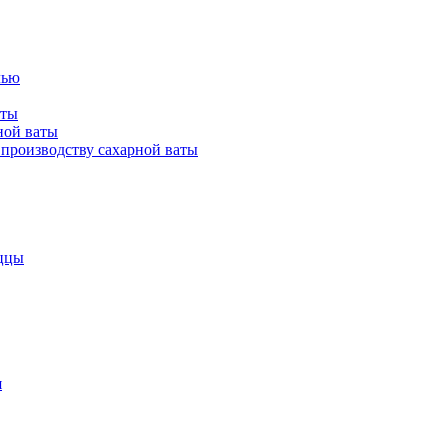
лью
аты
ной ваты
производству сахарной ваты
ццы
я