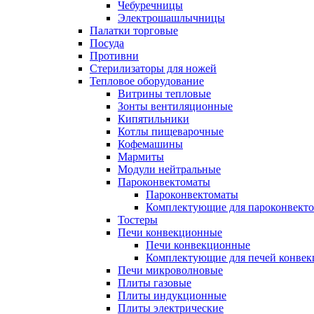
Чебуречницы
Электрошашлычницы
Палатки торговые
Посуда
Противни
Стерилизаторы для ножей
Тепловое оборудование
Витрины тепловые
Зонты вентиляционные
Кипятильники
Котлы пищеварочные
Кофемашины
Мармиты
Модули нейтральные
Пароконвектоматы
Пароконвектоматы
Комплектующие для пароконвекто
Тостеры
Печи конвекционные
Печи конвекционные
Комплектующие для печей конве
Печи микроволновые
Плиты газовые
Плиты индукционные
Плиты электрические