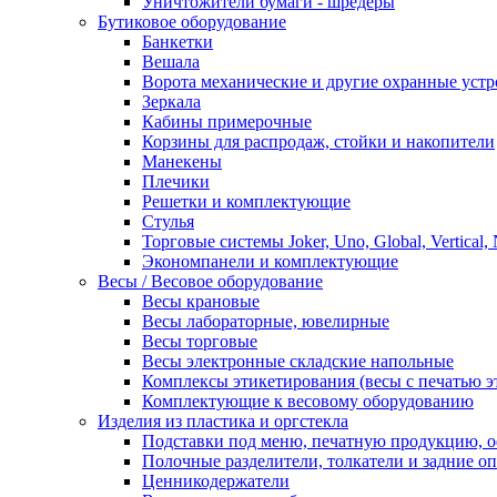
Уничтожители бумаги - шредеры
Бутиковое оборудование
Банкетки
Вешала
Ворота механические и другие охранные устр
Зеркала
Кабины примерочные
Корзины для распродаж, стойки и накопители
Манекены
Плечики
Решетки и комплектующие
Стулья
Торговые системы Joker, Uno, Global, Vertical,
Экономпанели и комплектующие
Весы / Весовое оборудование
Весы крановые
Весы лабораторные, ювелирные
Весы торговые
Весы электронные складские напольные
Комплексы этикетирования (весы с печатью э
Комплектующие к весовому оборудованию
Изделия из пластика и оргстекла
Подставки под меню, печатную продукцию, 
Полочные разделители, толкатели и задние о
Ценникодержатели