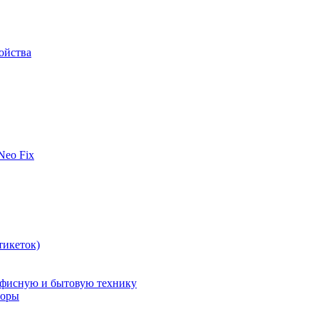
ойства
 Neo Fix
тикеток)
офисную и бытовую технику
поры