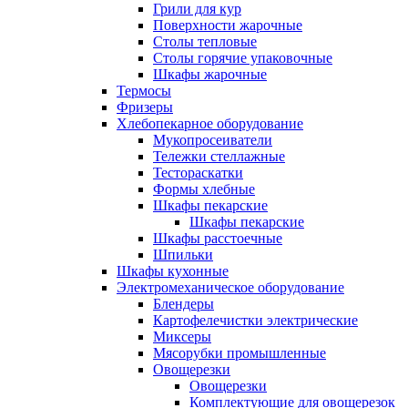
Грили для кур
Поверхности жарочные
Столы тепловые
Столы горячие упаковочные
Шкафы жарочные
Термосы
Фризеры
Хлебопекарное оборудование
Мукопросеиватели
Тележки стеллажные
Тестораскатки
Формы хлебные
Шкафы пекарские
Шкафы пекарские
Шкафы расстоечные
Шпильки
Шкафы кухонные
Электромеханическое оборудование
Блендеры
Картофелечистки электрические
Миксеры
Мясорубки промышленные
Овощерезки
Овощерезки
Комплектующие для овощерезок