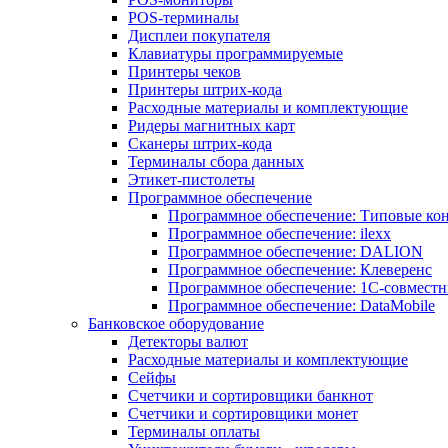
POS-терминалы
Дисплеи покупателя
Клавиатуры программируемые
Принтеры чеков
Принтеры штрих-кода
Расходные материалы и комплектующие
Ридеры магнитных карт
Сканеры штрих-кода
Терминалы сбора данных
Этикет-пистолеты
Программное обеспечение
Программное обеспечение: Типовые к
Программное обеспечение: ilexx
Программное обеспечение: DALION
Программное обеспечение: Клеверенс
Программное обеспечение: 1С-совмест
Программное обеспечение: DataMobile
Банковское оборудование
Детекторы валют
Расходные материалы и комплектующие
Сейфы
Счетчики и сортировщики банкнот
Счетчики и сортировщики монет
Терминалы оплаты