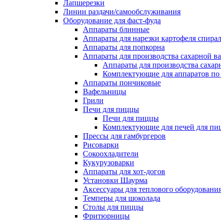
Лапшерезки
Линии раздачи/самообслуживания
Оборудование для фаст-фуда
Аппараты блинные
Аппараты для нарезки картофеля спира
Аппараты для попкорна
Аппараты для производства сахарной в
Аппараты для производства сахар
Комплектующие для аппаратов по 
Аппараты пончиковые
Вафельницы
Грили
Печи для пиццы
Печи для пиццы
Комплектующие для печей для пи
Прессы для гамбургеров
Рисоварки
Сокоохладители
Кукурузоварки
Аппараты для хот-догов
Установки Шаурма
Аксессуары для теплового оборудовани
Темперы для шоколада
Столы для пиццы
Фритюрницы