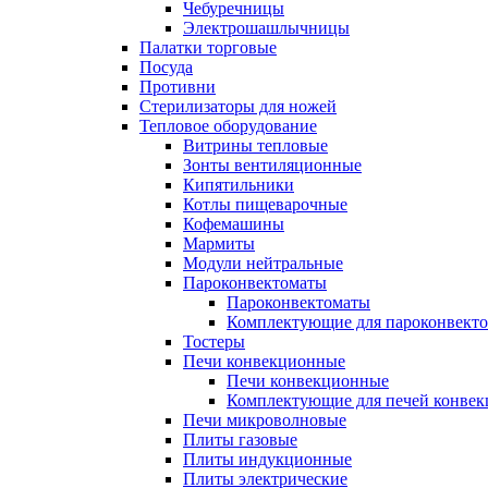
Чебуречницы
Электрошашлычницы
Палатки торговые
Посуда
Противни
Стерилизаторы для ножей
Тепловое оборудование
Витрины тепловые
Зонты вентиляционные
Кипятильники
Котлы пищеварочные
Кофемашины
Мармиты
Модули нейтральные
Пароконвектоматы
Пароконвектоматы
Комплектующие для пароконвекто
Тостеры
Печи конвекционные
Печи конвекционные
Комплектующие для печей конве
Печи микроволновые
Плиты газовые
Плиты индукционные
Плиты электрические