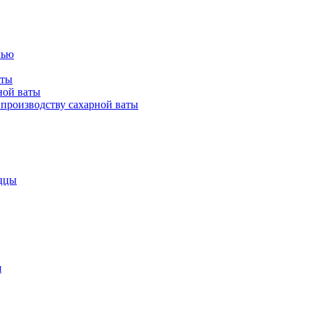
лью
аты
ной ваты
производству сахарной ваты
ццы
я