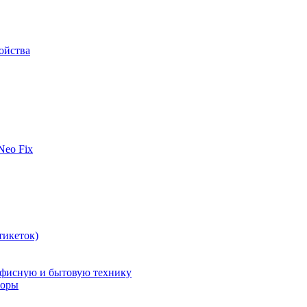
ойства
 Neo Fix
тикеток)
офисную и бытовую технику
поры