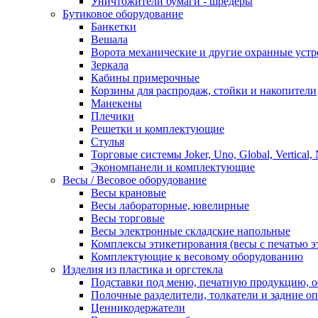
Уничтожители бумаги - шредеры
Бутиковое оборудование
Банкетки
Вешала
Ворота механические и другие охранные устр
Зеркала
Кабины примерочные
Корзины для распродаж, стойки и накопители
Манекены
Плечики
Решетки и комплектующие
Стулья
Торговые системы Joker, Uno, Global, Vertical,
Экономпанели и комплектующие
Весы / Весовое оборудование
Весы крановые
Весы лабораторные, ювелирные
Весы торговые
Весы электронные складские напольные
Комплексы этикетирования (весы с печатью э
Комплектующие к весовому оборудованию
Изделия из пластика и оргстекла
Подставки под меню, печатную продукцию, 
Полочные разделители, толкатели и задние о
Ценникодержатели