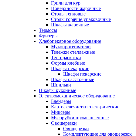
Грили для кур
Поверхности жарочные
Столы тепловые
Столы горячие упаковочные
Шкафы жарочные
Термосы
Фризеры
Хлебопекарное оборудование
Мукопросеиватели
Тележки стеллажные
Тестораскатки
Формы хлебные
Шкафы пекарские
Шкафы пекарские
Шкафы расстоечные
Шпильки
Шкафы кухонные
Электромеханическое оборудование
Блендеры
Картофелечистки электрические
Миксеры
Мясорубки промышленные
Овощерезки
Овощерезки
Комплектующие для овощерезок