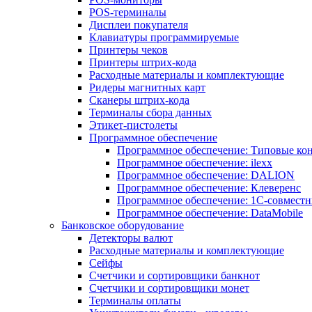
POS-терминалы
Дисплеи покупателя
Клавиатуры программируемые
Принтеры чеков
Принтеры штрих-кода
Расходные материалы и комплектующие
Ридеры магнитных карт
Сканеры штрих-кода
Терминалы сбора данных
Этикет-пистолеты
Программное обеспечение
Программное обеспечение: Типовые к
Программное обеспечение: ilexx
Программное обеспечение: DALION
Программное обеспечение: Клеверенс
Программное обеспечение: 1С-совмест
Программное обеспечение: DataMobile
Банковское оборудование
Детекторы валют
Расходные материалы и комплектующие
Сейфы
Счетчики и сортировщики банкнот
Счетчики и сортировщики монет
Терминалы оплаты