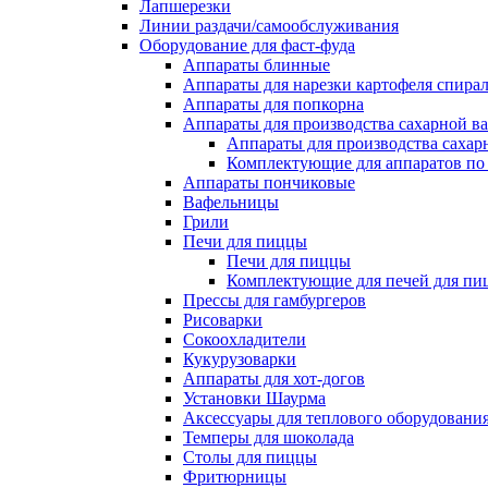
Лапшерезки
Линии раздачи/самообслуживания
Оборудование для фаст-фуда
Аппараты блинные
Аппараты для нарезки картофеля спира
Аппараты для попкорна
Аппараты для производства сахарной в
Аппараты для производства сахар
Комплектующие для аппаратов по 
Аппараты пончиковые
Вафельницы
Грили
Печи для пиццы
Печи для пиццы
Комплектующие для печей для пи
Прессы для гамбургеров
Рисоварки
Сокоохладители
Кукурузоварки
Аппараты для хот-догов
Установки Шаурма
Аксессуары для теплового оборудовани
Темперы для шоколада
Столы для пиццы
Фритюрницы