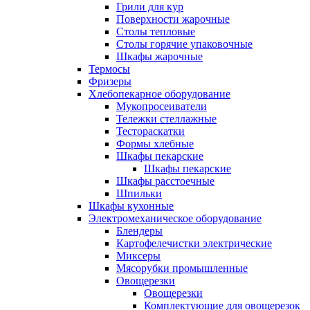
Грили для кур
Поверхности жарочные
Столы тепловые
Столы горячие упаковочные
Шкафы жарочные
Термосы
Фризеры
Хлебопекарное оборудование
Мукопросеиватели
Тележки стеллажные
Тестораскатки
Формы хлебные
Шкафы пекарские
Шкафы пекарские
Шкафы расстоечные
Шпильки
Шкафы кухонные
Электромеханическое оборудование
Блендеры
Картофелечистки электрические
Миксеры
Мясорубки промышленные
Овощерезки
Овощерезки
Комплектующие для овощерезок