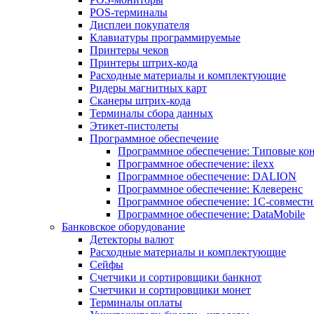
POS-терминалы
Дисплеи покупателя
Клавиатуры программируемые
Принтеры чеков
Принтеры штрих-кода
Расходные материалы и комплектующие
Ридеры магнитных карт
Сканеры штрих-кода
Терминалы сбора данных
Этикет-пистолеты
Программное обеспечение
Программное обеспечение: Типовые к
Программное обеспечение: ilexx
Программное обеспечение: DALION
Программное обеспечение: Клеверенс
Программное обеспечение: 1С-совмест
Программное обеспечение: DataMobile
Банковское оборудование
Детекторы валют
Расходные материалы и комплектующие
Сейфы
Счетчики и сортировщики банкнот
Счетчики и сортировщики монет
Терминалы оплаты