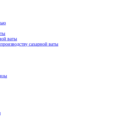
лью
аты
ной ваты
производству сахарной ваты
ццы
я