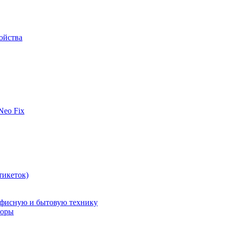
ойства
 Neo Fix
тикеток)
офисную и бытовую технику
поры