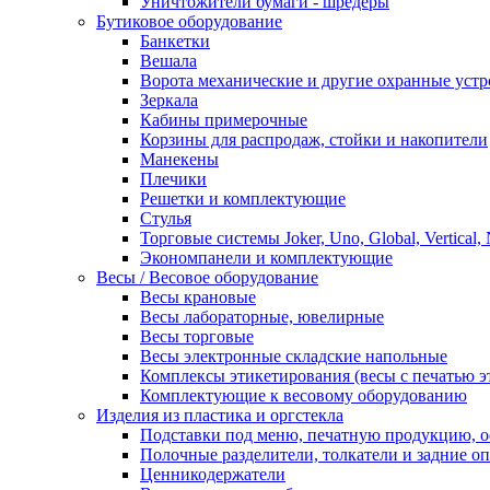
Уничтожители бумаги - шредеры
Бутиковое оборудование
Банкетки
Вешала
Ворота механические и другие охранные устр
Зеркала
Кабины примерочные
Корзины для распродаж, стойки и накопители
Манекены
Плечики
Решетки и комплектующие
Стулья
Торговые системы Joker, Uno, Global, Vertical,
Экономпанели и комплектующие
Весы / Весовое оборудование
Весы крановые
Весы лабораторные, ювелирные
Весы торговые
Весы электронные складские напольные
Комплексы этикетирования (весы с печатью э
Комплектующие к весовому оборудованию
Изделия из пластика и оргстекла
Подставки под меню, печатную продукцию, 
Полочные разделители, толкатели и задние о
Ценникодержатели