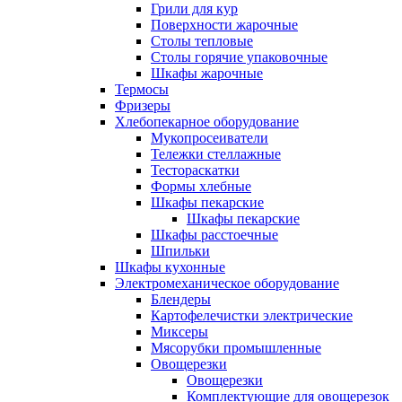
Грили для кур
Поверхности жарочные
Столы тепловые
Столы горячие упаковочные
Шкафы жарочные
Термосы
Фризеры
Хлебопекарное оборудование
Мукопросеиватели
Тележки стеллажные
Тестораскатки
Формы хлебные
Шкафы пекарские
Шкафы пекарские
Шкафы расстоечные
Шпильки
Шкафы кухонные
Электромеханическое оборудование
Блендеры
Картофелечистки электрические
Миксеры
Мясорубки промышленные
Овощерезки
Овощерезки
Комплектующие для овощерезок