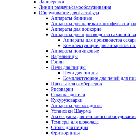
Лапшерезки
Линии раздачи/самообслуживания
Оборудование для фаст-фуда
Аппараты блинные
Аппараты для нарезки картофеля спира
Аппараты для попкорна
Аппараты для производства сахарной в
Аппараты для производства сахар
Комплектующие для аппаратов по 
Аппараты пончиковые
Вафельницы
Грили
Печи для пиццы
Печи для пиццы
Комплектующие для печей для пи
Прессы для гамбургеров
Рисоварки
Сокоохладители
Кукурузоварки
Аппараты для хот-догов
Установки Шаурма
Аксессуары для теплового оборудовани
Темперы для шоколада
Столы для пиццы
Фритюрницы