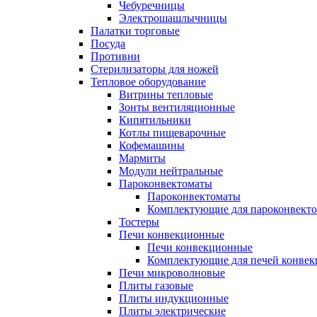
Чебуречницы
Электрошашлычницы
Палатки торговые
Посуда
Противни
Стерилизаторы для ножей
Тепловое оборудование
Витрины тепловые
Зонты вентиляционные
Кипятильники
Котлы пищеварочные
Кофемашины
Мармиты
Модули нейтральные
Пароконвектоматы
Пароконвектоматы
Комплектующие для пароконвекто
Тостеры
Печи конвекционные
Печи конвекционные
Комплектующие для печей конве
Печи микроволновые
Плиты газовые
Плиты индукционные
Плиты электрические