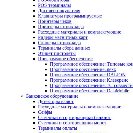
POS-терминалы
Дисплеи покупателя
Клавиатуры программируемые
Принтеры чеков
Принтеры штрих-кода
Расходные материалы и комплектующие
Ридеры магнитных карт
Сканеры штрих-кода
Терминалы сбора данных
Этикет-пистолеты
Программное обеспечение
Программное обеспечение: Типовые к
Программное обеспечение: ilexx
Программное обеспечение: DALION
Программное обеспечение: Клеверенс
Программное обеспечение: 1С-совмест
Программное обеспечение: DataMobile
Банковское оборудование
Детекторы валют
Расходные материалы и комплектующие
Сейфы
Счетчики и сортировщики банкнот
Счетчики и сортировщики монет
Терминалы оплаты