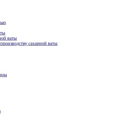
лью
аты
ной ваты
производству сахарной ваты
ццы
я