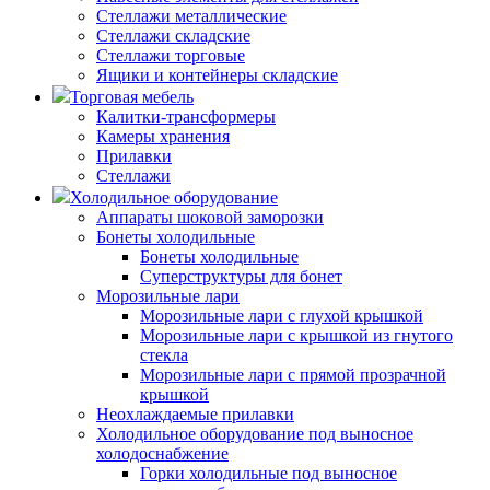
Стеллажи металлические
Стеллажи складские
Стеллажи торговые
Ящики и контейнеры складские
Торговая мебель
Калитки-трансформеры
Камеры хранения
Прилавки
Стеллажи
Холодильное оборудование
Аппараты шоковой заморозки
Бонеты холодильные
Бонеты холодильные
Суперструктуры для бонет
Морозильные лари
Морозильные лари с глухой крышкой
Морозильные лари с крышкой из гнутого
стекла
Морозильные лари с прямой прозрачной
крышкой
Неохлаждаемые прилавки
Холодильное оборудование под выносное
холодоснабжение
Горки холодильные под выносное