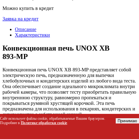
Можно купить в кредит
Заявка на кредит
Описание
Характеристики
Конвекционная печь UNOX XB
893‑MP
Конвекционная печь UNOX XB 893-MP представляет собой
электрическую печь, предназначенную для выпечки
хлебобулочных и кондитерских изделий из любого вида теста.
Она обеспечивает создание идеального микроклимата внутри
рабочей камеры, что позволяет тесту приобретать правильную
внутреннюю структуру, равномерно пропекаться и
покрываться румяной хрустящей корочкой. Эта печь
предназначена для использования в пекарнях, кондитерских и
супермаркетах с собственной кухней.
Сайт использует файлы cookie, обрабатываемые Вашим браузером.
Принимаю
Подробнее в
Политике обработки cookie
.
Кому будет полезен этот товар
Пекарням и кондитерским для выпечки хлебобулочных