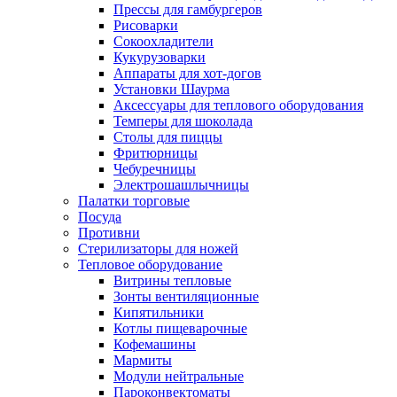
Прессы для гамбургеров
Рисоварки
Сокоохладители
Кукурузоварки
Аппараты для хот-догов
Установки Шаурма
Аксессуары для теплового оборудования
Темперы для шоколада
Столы для пиццы
Фритюрницы
Чебуречницы
Электрошашлычницы
Палатки торговые
Посуда
Противни
Стерилизаторы для ножей
Тепловое оборудование
Витрины тепловые
Зонты вентиляционные
Кипятильники
Котлы пищеварочные
Кофемашины
Мармиты
Модули нейтральные
Пароконвектоматы