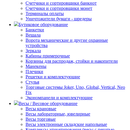
Счетчики и сортировщики банкнот
Счетчики и сортировщики монет
Терминалы оплаты
Уничтожители бумаги - шредеры
Бутиковое оборудование
Банкетки
Вешала
Ворота механические и другие охранные
устройства
Зеркала
Кабины примерочные
Корзины для распродаж, стойки и накопители
Манекены
Плечики
Решетки и комплектующие
Стулья
Торговые системы Joker, Uno, Global, Vertical, Neo
Fix
Экономпанели и комплектующие
Весы / Весовое оборудование
Весы крановые
Весы лабораторные, ювелирные
Весы торговые
Весы электронные складские напольные
Комплексы этикетирования (весы с печатью