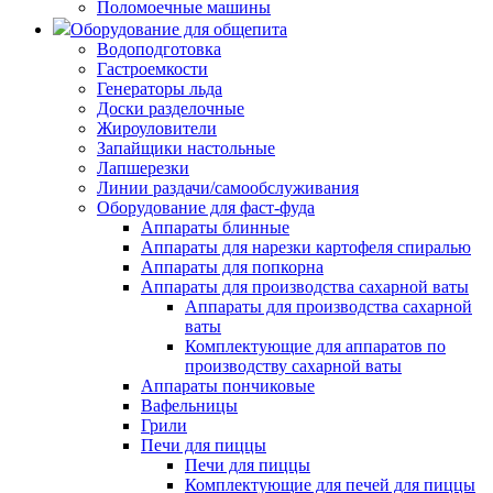
Поломоечные машины
Оборудование для общепита
Водоподготовка
Гастроемкости
Генераторы льда
Доски разделочные
Жироуловители
Запайщики настольные
Лапшерезки
Линии раздачи/самообслуживания
Оборудование для фаст-фуда
Аппараты блинные
Аппараты для нарезки картофеля спиралью
Аппараты для попкорна
Аппараты для производства сахарной ваты
Аппараты для производства сахарной
ваты
Комплектующие для аппаратов по
производству сахарной ваты
Аппараты пончиковые
Вафельницы
Грили
Печи для пиццы
Печи для пиццы
Комплектующие для печей для пиццы