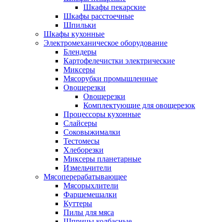
Шкафы пекарские
Шкафы расстоечные
Шпильки
Шкафы кухонные
Электромеханическое оборудование
Блендеры
Картофелечистки электрические
Миксеры
Мясорубки промышленные
Овощерезки
Овощерезки
Комплектующие для овощерезок
Процессоры кухонные
Слайсеры
Соковыжималки
Тестомесы
Хлеборезки
Миксеры планетарные
Измельчители
Мясоперерабатывающее
Мясорыхлители
Фаршемешалки
Куттеры
Пилы для мяса
Шприцы колбасные