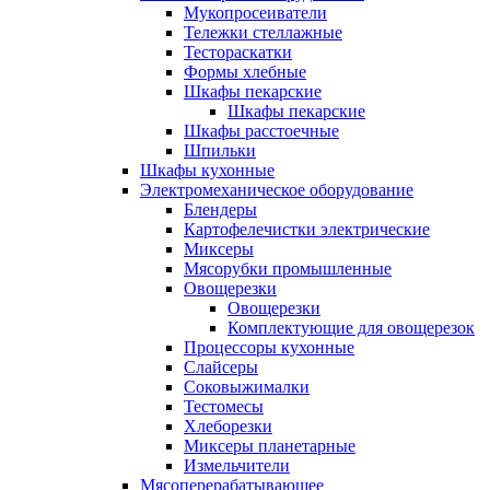
Мукопросеиватели
Тележки стеллажные
Тестораскатки
Формы хлебные
Шкафы пекарские
Шкафы пекарские
Шкафы расстоечные
Шпильки
Шкафы кухонные
Электромеханическое оборудование
Блендеры
Картофелечистки электрические
Миксеры
Мясорубки промышленные
Овощерезки
Овощерезки
Комплектующие для овощерезок
Процессоры кухонные
Слайсеры
Соковыжималки
Тестомесы
Хлеборезки
Миксеры планетарные
Измельчители
Мясоперерабатывающее