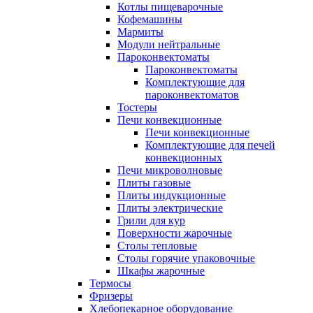
Котлы пищеварочные
Кофемашины
Мармиты
Модули нейтральные
Пароконвектоматы
Пароконвектоматы
Комплектующие для
пароконвектоматов
Тостеры
Печи конвекционные
Печи конвекционные
Комплектующие для печей
конвекционных
Печи микроволновые
Плиты газовые
Плиты индукционные
Плиты электрические
Грили для кур
Поверхности жарочные
Столы тепловые
Столы горячие упаковочные
Шкафы жарочные
Термосы
Фризеры
Хлебопекарное оборудование