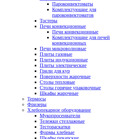
Пароконвектоматы
Комплектующие для
пароконвектоматов
Тостеры
Печи конвекционные
Печи конвекционные
Комплектующие для печей
конвекционных
Печи микроволновые
Плиты газовые
Плиты индукционные
Плиты электрические
Грили для кур
Поверхности жарочные
Столы тепловые
Столы горячие упаковочные
Шкафы жарочные
Термосы
Фризеры
Хлебопекарное оборудование
Мукопросеиватели
Тележки стеллажные
Тестораскатки
Формы хлебные
Шкафы пекарские