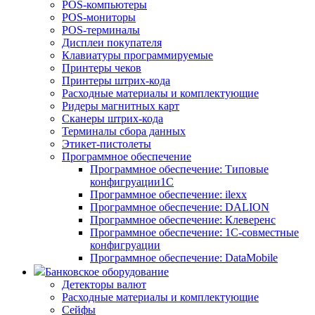
POS-компьютеры
POS-мониторы
POS-терминалы
Дисплеи покупателя
Клавиатуры программируемые
Принтеры чеков
Принтеры штрих-кода
Расходные материалы и комплектующие
Ридеры магнитных карт
Сканеры штрих-кода
Терминалы сбора данных
Этикет-пистолеты
Программное обеспечение
Программное обеспечение: Типовые
конфигруации1С
Программное обеспечение: ilexx
Программное обеспечение: DALION
Программное обеспечение: Клеверенс
Программное обеспечение: 1С-совместные
конфигруации
Программное обеспечение: DataMobile
Банковское оборудование
Детекторы валют
Расходные материалы и комплектующие
Сейфы