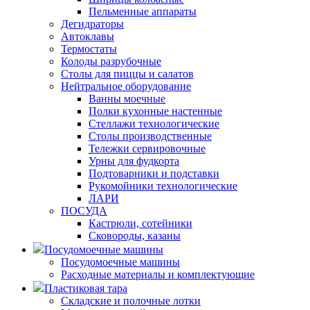
Пельменные аппараты
Дегидраторы
Автоклавы
Термостаты
Колоды разрубочные
Столы для пиццы и салатов
Нейтральное оборудование
Ванны моечные
Полки кухонные настенные
Стеллажи технологические
Столы производственные
Тележки сервировочные
Урны для фудкорта
Подтоварники и подставки
Рукомойники технологические
ЛАРИ
ПОСУДА
Кастрюли, сотейники
Сковороды, казаны
Посудомоечные машины
Посудомоечные машины
Расходные материалы и комплектующие
Пластиковая тара
Складские и полочные лотки