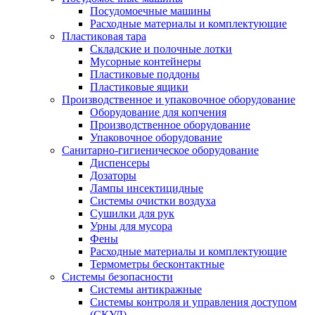
Посудомоечные машины
Расходные материалы и комплектующие
Пластиковая тара
Складские и полочные лотки
Мусорные контейнеры
Пластиковые поддоны
Пластиковые ящики
Производственное и упаковочное оборудование
Оборудование для копчения
Производственное оборудование
Упаковочное оборудование
Санитарно-гигиеническое оборудование
Диспенсеры
Дозаторы
Лампы инсектицидные
Системы очистки воздуха
Сушилки для рук
Урны для мусора
Фены
Расходные материалы и комплектующие
Термометры бесконтактные
Системы безопасности
Системы антикражные
Системы контроля и управления доступом
(СКУД)