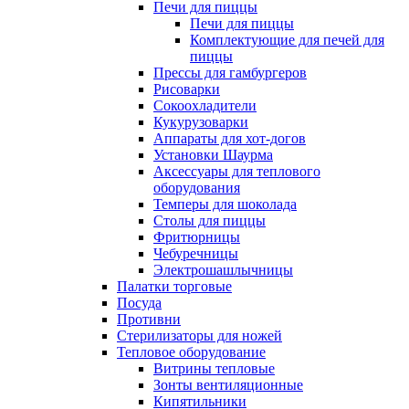
Печи для пиццы
Печи для пиццы
Комплектующие для печей для
пиццы
Прессы для гамбургеров
Рисоварки
Сокоохладители
Кукурузоварки
Аппараты для хот-догов
Установки Шаурма
Аксессуары для теплового
оборудования
Темперы для шоколада
Столы для пиццы
Фритюрницы
Чебуречницы
Электрошашлычницы
Палатки торговые
Посуда
Противни
Стерилизаторы для ножей
Тепловое оборудование
Витрины тепловые
Зонты вентиляционные
Кипятильники