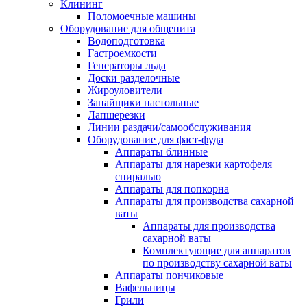
Клининг
Поломоечные машины
Оборудование для общепита
Водоподготовка
Гастроемкости
Генераторы льда
Доски разделочные
Жироуловители
Запайщики настольные
Лапшерезки
Линии раздачи/самообслуживания
Оборудование для фаст-фуда
Аппараты блинные
Аппараты для нарезки картофеля
спиралью
Аппараты для попкорна
Аппараты для производства сахарной
ваты
Аппараты для производства
сахарной ваты
Комплектующие для аппаратов
по производству сахарной ваты
Аппараты пончиковые
Вафельницы
Грили