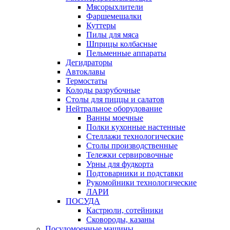
Мясорыхлители
Фаршемешалки
Куттеры
Пилы для мяса
Шприцы колбасные
Пельменные аппараты
Дегидраторы
Автоклавы
Термостаты
Колоды разрубочные
Столы для пиццы и салатов
Нейтральное оборудование
Ванны моечные
Полки кухонные настенные
Стеллажи технологические
Столы производственные
Тележки сервировочные
Урны для фудкорта
Подтоварники и подставки
Рукомойники технологические
ЛАРИ
ПОСУДА
Кастрюли, сотейники
Сковороды, казаны
Посудомоечные машины