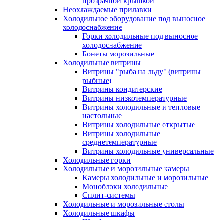
прозрачной крышкой
Неохлаждаемые прилавки
Холодильное оборудование под выносное
холодоснабжение
Горки холодильные под выносное
холодоснабжение
Бонеты морозильные
Холодильные витрины
Витрины "рыба на льду" (витрины
рыбные)
Витрины кондитерские
Витрины низкотемпературные
Витрины холодильные и тепловые
настольные
Витрины холодильные открытые
Витрины холодильные
среднетемпературные
Витрины холодильные универсальные
Холодильные горки
Холодильные и морозильные камеры
Камеры холодильные и морозильные
Моноблоки холодильные
Сплит-системы
Холодильные и морозильные столы
Холодильные шкафы