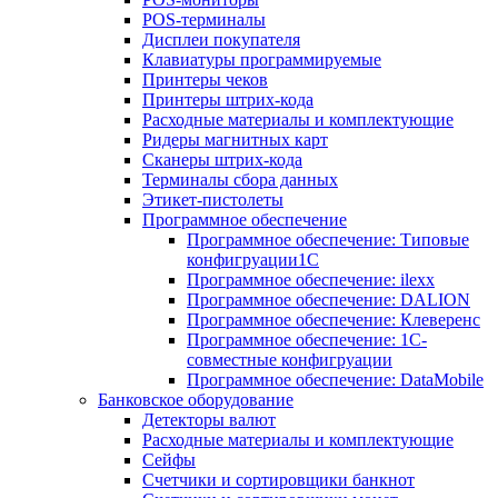
POS-терминалы
Дисплеи покупателя
Клавиатуры программируемые
Принтеры чеков
Принтеры штрих-кода
Расходные материалы и комплектующие
Ридеры магнитных карт
Сканеры штрих-кода
Терминалы сбора данных
Этикет-пистолеты
Программное обеспечение
Программное обеспечение: Типовые
конфигруации1С
Программное обеспечение: ilexx
Программное обеспечение: DALION
Программное обеспечение: Клеверенс
Программное обеспечение: 1С-
совместные конфигруации
Программное обеспечение: DataMobile
Банковское оборудование
Детекторы валют
Расходные материалы и комплектующие
Сейфы
Счетчики и сортировщики банкнот