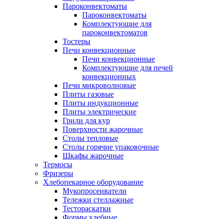
Пароконвектоматы
Пароконвектоматы
Комплектующие для
пароконвектоматов
Тостеры
Печи конвекционные
Печи конвекционные
Комплектующие для печей
конвекционных
Печи микроволновые
Плиты газовые
Плиты индукционные
Плиты электрические
Грили для кур
Поверхности жарочные
Столы тепловые
Столы горячие упаковочные
Шкафы жарочные
Термосы
Фризеры
Хлебопекарное оборудование
Мукопросеиватели
Тележки стеллажные
Тестораскатки
Формы хлебные