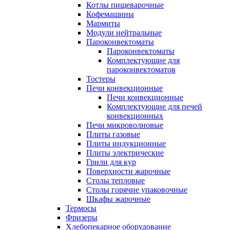
Котлы пищеварочные
Кофемашины
Мармиты
Модули нейтральные
Пароконвектоматы
Пароконвектоматы
Комплектующие для
пароконвектоматов
Тостеры
Печи конвекционные
Печи конвекционные
Комплектующие для печей
конвекционных
Печи микроволновые
Плиты газовые
Плиты индукционные
Плиты электрические
Грили для кур
Поверхности жарочные
Столы тепловые
Столы горячие упаковочные
Шкафы жарочные
Термосы
Фризеры
Хлебопекарное оборудование