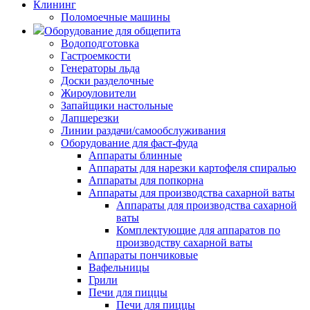
Клининг
Поломоечные машины
Оборудование для общепита
Водоподготовка
Гастроемкости
Генераторы льда
Доски разделочные
Жироуловители
Запайщики настольные
Лапшерезки
Линии раздачи/самообслуживания
Оборудование для фаст-фуда
Аппараты блинные
Аппараты для нарезки картофеля спиралью
Аппараты для попкорна
Аппараты для производства сахарной ваты
Аппараты для производства сахарной
ваты
Комплектующие для аппаратов по
производству сахарной ваты
Аппараты пончиковые
Вафельницы
Грили
Печи для пиццы
Печи для пиццы