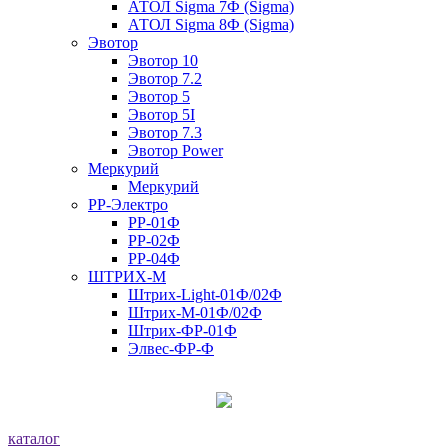
АТОЛ Sigma 7Ф (Sigma)
АТОЛ Sigma 8Ф (Sigma)
Эвотор
Эвотор 10
Эвотор 7.2
Эвотор 5
Эвотор 5I
Эвотор 7.3
Эвотор Power
Меркурий
Меркурий
РР-Электро
РР-01Ф
РР-02Ф
РР-04Ф
ШТРИХ-М
Штрих-Light-01Ф/02Ф
Штрих-М-01Ф/02Ф
Штрих-ФР-01Ф
Элвес-ФР-Ф
каталог