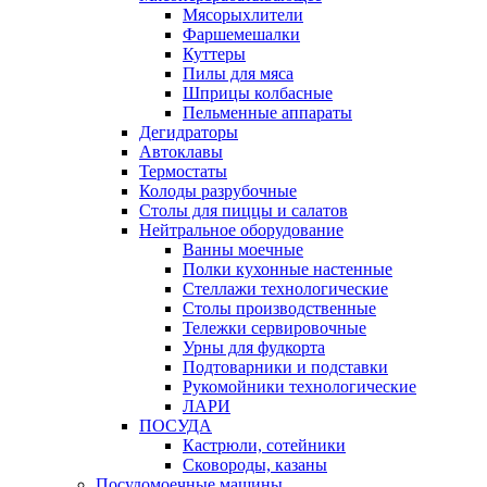
Мясорыхлители
Фаршемешалки
Куттеры
Пилы для мяса
Шприцы колбасные
Пельменные аппараты
Дегидраторы
Автоклавы
Термостаты
Колоды разрубочные
Столы для пиццы и салатов
Нейтральное оборудование
Ванны моечные
Полки кухонные настенные
Стеллажи технологические
Столы производственные
Тележки сервировочные
Урны для фудкорта
Подтоварники и подставки
Рукомойники технологические
ЛАРИ
ПОСУДА
Кастрюли, сотейники
Сковороды, казаны
Посудомоечные машины