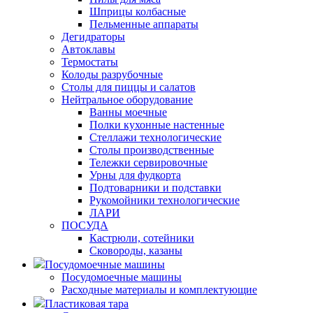
Шприцы колбасные
Пельменные аппараты
Дегидраторы
Автоклавы
Термостаты
Колоды разрубочные
Столы для пиццы и салатов
Нейтральное оборудование
Ванны моечные
Полки кухонные настенные
Стеллажи технологические
Столы производственные
Тележки сервировочные
Урны для фудкорта
Подтоварники и подставки
Рукомойники технологические
ЛАРИ
ПОСУДА
Кастрюли, сотейники
Сковороды, казаны
Посудомоечные машины
Посудомоечные машины
Расходные материалы и комплектующие
Пластиковая тара