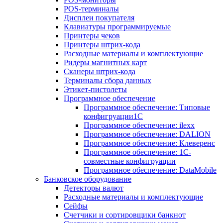
POS-терминалы
Дисплеи покупателя
Клавиатуры программируемые
Принтеры чеков
Принтеры штрих-кода
Расходные материалы и комплектующие
Ридеры магнитных карт
Сканеры штрих-кода
Терминалы сбора данных
Этикет-пистолеты
Программное обеспечение
Программное обеспечение: Типовые
конфигруации1С
Программное обеспечение: ilexx
Программное обеспечение: DALION
Программное обеспечение: Клеверенс
Программное обеспечение: 1С-
совместные конфигруации
Программное обеспечение: DataMobile
Банковское оборудование
Детекторы валют
Расходные материалы и комплектующие
Сейфы
Счетчики и сортировщики банкнот