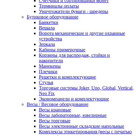
Счетчики и сортировщики монет
Терминалы оплаты
Уничтожители бумаги - шредеры
Бутиковое оборудование
Банкетки
Вешала
Ворота механические и другие охранные
устройства
Зеркала
Кабины примерочные
Корзины для распродаж, стойки и
накопители
Манекены
Плечики
Решетки и комплектующие
Стулья
Торговые системы Joker, Uno, Global, Vertical,
Neo Fix
Экономпанели и комплектующие
Весы / Весовое оборудование
Весы крановые
Весы лабораторные, ювелирные
Весы торговые
Весы электронные складские напольные
Комплексы этикетирования (весы с печатью