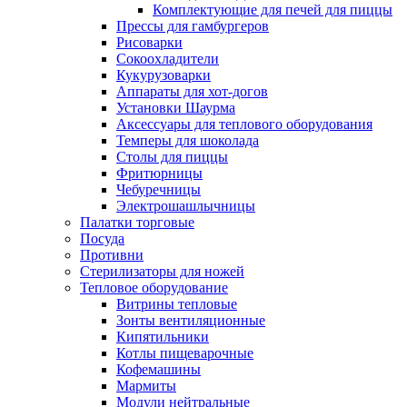
Комплектующие для печей для пиццы
Прессы для гамбургеров
Рисоварки
Сокоохладители
Кукурузоварки
Аппараты для хот-догов
Установки Шаурма
Аксессуары для теплового оборудования
Темперы для шоколада
Столы для пиццы
Фритюрницы
Чебуречницы
Электрошашлычницы
Палатки торговые
Посуда
Противни
Стерилизаторы для ножей
Тепловое оборудование
Витрины тепловые
Зонты вентиляционные
Кипятильники
Котлы пищеварочные
Кофемашины
Мармиты
Модули нейтральные