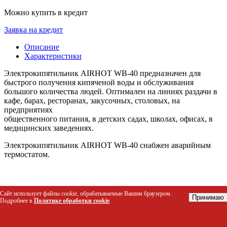
Можно купить в кредит
Заявка на кредит
Описание
Характеристики
Электрокипятильник AIRHOT WB-40 предназначен для
быстрого получения кипяченой воды и обслуживания
большого количества людей. Оптимален на линиях раздачи в
кафе, барах, ресторанах, закусочных, столовых, на
предприятиях
общественного питания, в детских садах, школах, офисах, в
медицинских заведениях.
Электрокипятильник AIRHOT WB-40 снабжен аварийным
термостатом.
Характеристики
Сайт использует файлы cookie, обрабатываемые Вашим браузером.
Принимаю
Подробнее в
Политике обработки cookie
.
Материал корпуса
нержавеющая сталь
Габариты (мм)
400x400x640