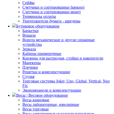
Сейфы
Счетчики и сортировщики банкнот
Счетчики и сортировщики монет
Терминалы оплаты
Уничтожители бумаги - шредеры
Бутиковое оборудование
Банкетки
Вешала
Ворота механические и другие охранные
устройства
Зеркала
Кабины примерочные
Корзины для распродаж, стойки и накопители
Манекены
Плечики
Решетки и комплектующие
Стулья
Торговые системы Joker, Uno, Global, Vertical, Neo
Fix
Экономпанели и комплектующие
Весы / Весовое оборудование
Весы крановые
Весы лабораторные, ювелирные
Весы торговые
Весы электронные складские напольные