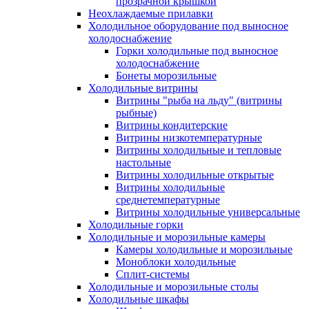
прозрачной крышкой
Неохлаждаемые прилавки
Холодильное оборудование под выносное
холодоснабжение
Горки холодильные под выносное
холодоснабжение
Бонеты морозильные
Холодильные витрины
Витрины "рыба на льду" (витрины
рыбные)
Витрины кондитерские
Витрины низкотемпературные
Витрины холодильные и тепловые
настольные
Витрины холодильные открытые
Витрины холодильные
среднетемпературные
Витрины холодильные универсальные
Холодильные горки
Холодильные и морозильные камеры
Камеры холодильные и морозильные
Моноблоки холодильные
Сплит-системы
Холодильные и морозильные столы
Холодильные шкафы