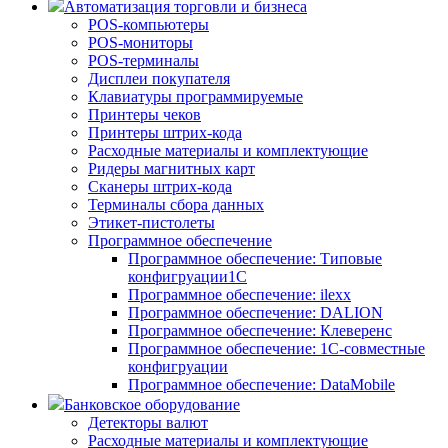
Автоматизация торговли и бизнеса
POS-компьютеры
POS-мониторы
POS-терминалы
Дисплеи покупателя
Клавиатуры программируемые
Принтеры чеков
Принтеры штрих-кода
Расходные материалы и комплектующие
Ридеры магнитных карт
Сканеры штрих-кода
Терминалы сбора данных
Этикет-пистолеты
Программное обеспечение
Программное обеспечение: Типовые
конфигруации1С
Программное обеспечение: ilexx
Программное обеспечение: DALION
Программное обеспечение: Клеверенс
Программное обеспечение: 1С-совместные
конфигруации
Программное обеспечение: DataMobile
Банковское оборудование
Детекторы валют
Расходные материалы и комплектующие