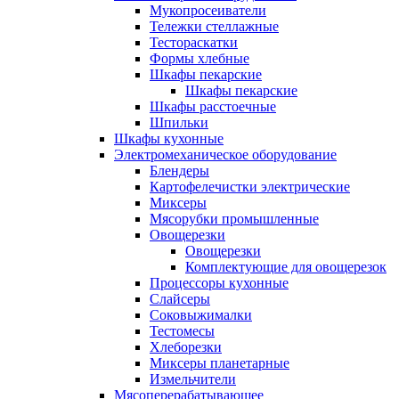
Мукопросеиватели
Тележки стеллажные
Тестораскатки
Формы хлебные
Шкафы пекарские
Шкафы пекарские
Шкафы расстоечные
Шпильки
Шкафы кухонные
Электромеханическое оборудование
Блендеры
Картофелечистки электрические
Миксеры
Мясорубки промышленные
Овощерезки
Овощерезки
Комплектующие для овощерезок
Процессоры кухонные
Слайсеры
Соковыжималки
Тестомесы
Хлеборезки
Миксеры планетарные
Измельчители
Мясоперерабатывающее