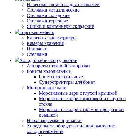
Навесные элементы для стеллажей
Стеллажи металлические
Стеллажи складские
Стеллажи торговые
Ящики и контейнеры складские
Торговая мебель
Калитки-трансформеры
Камеры хранения
Прилавки
Стеллажи
Холодильное оборудование
Аппараты шоковой заморозки
Бонеты холодильные
Бонеты холодильные
Суперструктуры для бонет
Морозильные лари
Морозильные лари с глухой крышкой
Морозильные лари с крышкой из гнутого
стекла
Морозильные лари с прямой прозрачной
крышкой
Неохлаждаемые прилавки
Холодильное оборудование под выносное
холодоснабжение