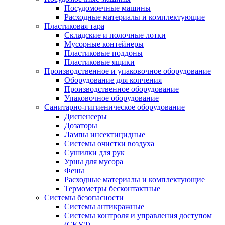
Посудомоечные машины
Расходные материалы и комплектующие
Пластиковая тара
Складские и полочные лотки
Мусорные контейнеры
Пластиковые поддоны
Пластиковые ящики
Производственное и упаковочное оборудование
Оборудование для копчения
Производственное оборудование
Упаковочное оборудование
Санитарно-гигиеническое оборудование
Диспенсеры
Дозаторы
Лампы инсектицидные
Системы очистки воздуха
Сушилки для рук
Урны для мусора
Фены
Расходные материалы и комплектующие
Термометры бесконтактные
Системы безопасности
Системы антикражные
Системы контроля и управления доступом
(СКУД)