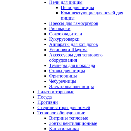
Печи для пиццы
Печи для пиццы
Комплектующие для печей для
пиццы
Прессы для гамбургеров
Рисоварки
Сокоохладители
Кукурузоварки
Аппараты для хот-догов
Установки Шаурма
Аксессуары для теплового
оборудования
Темперы для шоколада
Столы для пиццы
Фритюрницы
Чебуречницы
Электрошашлычницы
Палатки торговые
Посуда
Противни
Стерилизаторы для ножей
Тепловое оборудование
Витрины тепловые
Зонты вентиляционные
Кипятильники