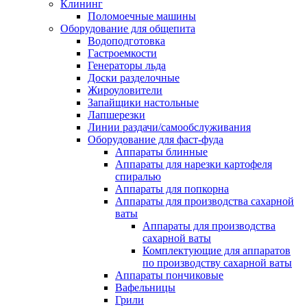
Клининг
Поломоечные машины
Оборудование для общепита
Водоподготовка
Гастроемкости
Генераторы льда
Доски разделочные
Жироуловители
Запайщики настольные
Лапшерезки
Линии раздачи/самообслуживания
Оборудование для фаст-фуда
Аппараты блинные
Аппараты для нарезки картофеля
спиралью
Аппараты для попкорна
Аппараты для производства сахарной
ваты
Аппараты для производства
сахарной ваты
Комплектующие для аппаратов
по производству сахарной ваты
Аппараты пончиковые
Вафельницы
Грили