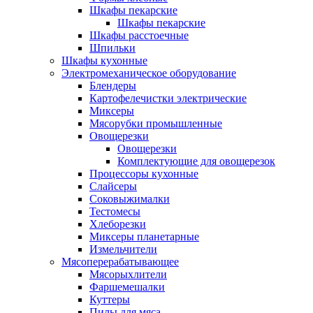
Шкафы пекарские
Шкафы пекарские
Шкафы расстоечные
Шпильки
Шкафы кухонные
Электромеханическое оборудование
Блендеры
Картофелечистки электрические
Миксеры
Мясорубки промышленные
Овощерезки
Овощерезки
Комплектующие для овощерезок
Процессоры кухонные
Слайсеры
Соковыжималки
Тестомесы
Хлеборезки
Миксеры планетарные
Измельчители
Мясоперерабатывающее
Мясорыхлители
Фаршемешалки
Куттеры
Пилы для мяса