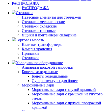
РАСПРОДАЖА
РАСПРОДАЖА
Стеллажи
Навесные элементы для стеллажей
Стеллажи металлические
Стеллажи складские
Стеллажи торговые
Ящики и контейнеры складские
Торговая мебель
Калитки-трансформеры
Камеры хранения
Прилавки
Стеллажи
Холодильное оборудование
Аппараты шоковой заморозки
Бонеты холодильные
Бонеты холодильные
Суперструктуры для бонет
Морозильные лари
Морозильные лари с глухой крышкой
Морозильные лари с крышкой из гнутого
стекла
Морозильные лари с прямой прозрачной
крышкой