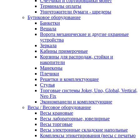
Счетчики и сортировщики монет
Терминалы оплаты
Уничтожители бумаги - шредеры
Бутиковое оборудование
Банкетки
Вешала
Ворота механические и другие охранные
устройства
Зеркала
Кабины примерочные
Корзины для распродаж, стойки и
накопители
Манекены
Плечики
Решетки и комплектующие
Стулья
Торговые системы Joker, Uno, Global, Vertical,
Neo Fix
Экономпанели и комплектующие
Весы / Весовое оборудование
Весы крановые
Весы лабораторные, ювелирные
Весы торговые
Весы электронные складские напольные
Комплексы этикетирования (весы с печатью