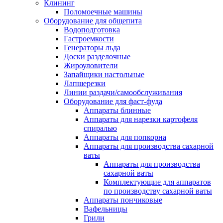
Клининг
Поломоечные машины
Оборудование для общепита
Водоподготовка
Гастроемкости
Генераторы льда
Доски разделочные
Жироуловители
Запайщики настольные
Лапшерезки
Линии раздачи/самообслуживания
Оборудование для фаст-фуда
Аппараты блинные
Аппараты для нарезки картофеля
спиралью
Аппараты для попкорна
Аппараты для производства сахарной
ваты
Аппараты для производства
сахарной ваты
Комплектующие для аппаратов
по производству сахарной ваты
Аппараты пончиковые
Вафельницы
Грили