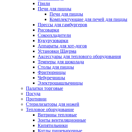
Грили
Печи для пиццы
Печи для пиццы
Комплектующие для печей для пиццы
Прессы для гамбургеров
Рисоварки
Сокоохладители
Кукурузоварки
Аппараты для хот-догов
Установки Шаурма
Аксессуары для теплового оборудования
Темперы для шоколада
Столы для пиццы
Фритюрницы
Чебуречницы
Электрошашлычницы
Палатки торговые
Посуда
Противни
Стерилизаторы для ножей
Тепловое оборудование
Витрины тепловые
Зонты вентиляционные
Кипятильники
Котлы пищеварочные