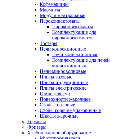
Кофемашины
Мармиты
Модули нейтральные
Пароконвектоматы
Пароконвектоматы
Комплектующие для
пароконвектоматов
Тостеры
Печи конвекционные
Печи конвекционные
Комплектующие для печей
конвекционных
Печи микроволновые
Плиты газовые
Плиты индукционные
Плиты электрические
Грили для кур
Поверхности жарочные
Столы тепловые
Столы горячие упаковочные
Шкафы жарочные
Термосы
Фризеры
Хлебопекарное оборудование
Мукопросеиватели