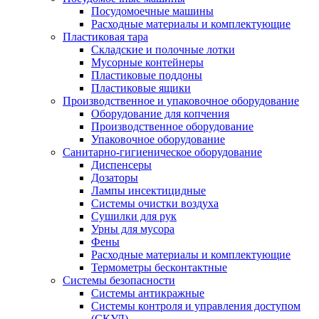
Посудомоечные машины
Расходные материалы и комплектующие
Пластиковая тара
Складские и полочные лотки
Мусорные контейнеры
Пластиковые поддоны
Пластиковые ящики
Производственное и упаковочное оборудование
Оборудование для копчения
Производственное оборудование
Упаковочное оборудование
Санитарно-гигиеническое оборудование
Диспенсеры
Дозаторы
Лампы инсектицидные
Системы очистки воздуха
Сушилки для рук
Урны для мусора
Фены
Расходные материалы и комплектующие
Термометры бесконтактные
Системы безопасности
Системы антикражные
Системы контроля и управления доступом
(СКУД)