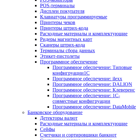
POS-терминалы
Дисплеи покупателя
Клавиатуры программируемые
Принтеры чеков
Принтеры штрих-кода
Расходные материалы и комплектующие
Ридеры магнитных карт
Сканеры штрих-кода
Терминалы сбора данных
Этикет-пистолеты
Программное обеспечение
Программное обеспечение: Типовые
конфигруации1С
Программное обеспечение: ilexx
Программное обеспечение: DALION
Программное обеспечение: Клеверенс
Программное обеспечение: 1С-
совместные конфигруации
Программное обеспечение: DataMobile
Банковское оборудование
Детекторы валют
Расходные материалы и комплектующие
Сейфы
Счетчики и сортировщики банкнот