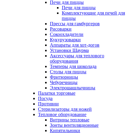
Печи для пиццы
Печи для пиццы
Комплектующие для печей для
пиццы
Прессы для гамбургеров
Рисоварки
Сокоохладители
Кукурузоварки
Аппараты для хот-догов
Установки Шаурма
Аксессуары для теплового
оборудования
Темперы для шоколада
Столы для пиццы
Фритюрницы
Чебуречницы
Электрошашлычницы
Палатки торговые
Посуда
Противни
Стерилизаторы для ножей
Тепловое оборудование
Витрины тепловые
Зонты вентиляционные
Кипятильники