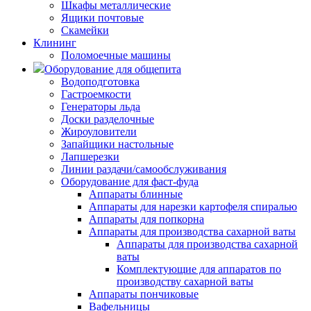
Шкафы металлические
Ящики почтовые
Скамейки
Клининг
Поломоечные машины
Оборудование для общепита
Водоподготовка
Гастроемкости
Генераторы льда
Доски разделочные
Жироуловители
Запайщики настольные
Лапшерезки
Линии раздачи/самообслуживания
Оборудование для фаст-фуда
Аппараты блинные
Аппараты для нарезки картофеля спиралью
Аппараты для попкорна
Аппараты для производства сахарной ваты
Аппараты для производства сахарной
ваты
Комплектующие для аппаратов по
производству сахарной ваты
Аппараты пончиковые
Вафельницы