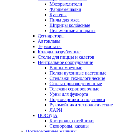
Мясорыхлители
Фаршемешалки
Куттеры
Пилы для мяса
Шприцы колбасные
Пельменные аппараты
Дегидраторы
Автоклавы
Термостаты
Колоды разрубочные
Столы для пиццы и салатов
Нейтральное оборудование
Ванны моечные
Полки кухонные настенные
Стеллажи технологические
Столы производственные
Тележки сервировочные
Урны для фудкорта
Подтоварники и подставки
Рукомойники технологические
ЛАРИ
ПОСУДА
Кастрюли, сотейники
Сковороды, казаны
Посудомоечные машины