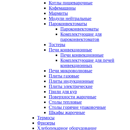
Котлы пищеварочные
Кофемашины
Мармиты
Модули нейтральные
Пароконвектоматы
Пароконвектоматы
Комплектующие для
пароконвектоматов
Тостеры
Печи конвекционные
Печи конвекционные
Комплектующие для печей
конвекционных
Печи микроволновые
Плиты газовые
Плиты индукционные
Плиты электрические
Грили для кур
Поверхности жарочные
Столы тепловые
Столы горячие упаковочные
Шкафы жарочные
Термосы
Фризеры
Хлебопекарное оборудование