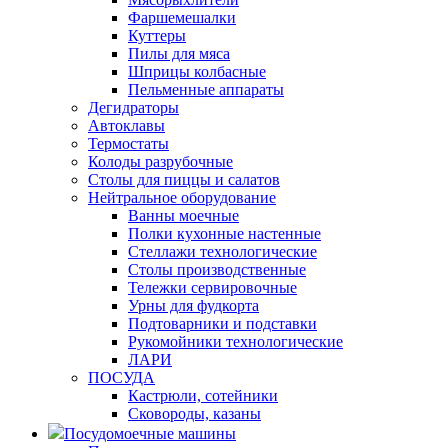
Фаршемешалки
Куттеры
Пилы для мяса
Шприцы колбасные
Пельменные аппараты
Дегидраторы
Автоклавы
Термостаты
Колоды разрубочные
Столы для пиццы и салатов
Нейтральное оборудование
Ванны моечные
Полки кухонные настенные
Стеллажи технологические
Столы производственные
Тележки сервировочные
Урны для фудкорта
Подтоварники и подставки
Рукомойники технологические
ЛАРИ
ПОСУДА
Кастрюли, сотейники
Сковороды, казаны
Посудомоечные машины