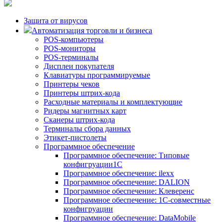
Защита от вирусов
Автоматизация торговли и бизнеса
POS-компьютеры
POS-мониторы
POS-терминалы
Дисплеи покупателя
Клавиатуры программируемые
Принтеры чеков
Принтеры штрих-кода
Расходные материалы и комплектующие
Ридеры магнитных карт
Сканеры штрих-кода
Терминалы сбора данных
Этикет-пистолеты
Программное обеспечение
Программное обеспечение: Типовые
конфигруации1С
Программное обеспечение: ilexx
Программное обеспечение: DALION
Программное обеспечение: Клеверенс
Программное обеспечение: 1С-совместные
конфигруации
Программное обеспечение: DataMobile