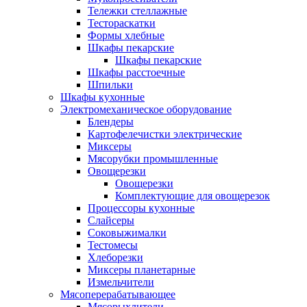
Тележки стеллажные
Тестораскатки
Формы хлебные
Шкафы пекарские
Шкафы пекарские
Шкафы расстоечные
Шпильки
Шкафы кухонные
Электромеханическое оборудование
Блендеры
Картофелечистки электрические
Миксеры
Мясорубки промышленные
Овощерезки
Овощерезки
Комплектующие для овощерезок
Процессоры кухонные
Слайсеры
Соковыжималки
Тестомесы
Хлеборезки
Миксеры планетарные
Измельчители
Мясоперерабатывающее
Мясорыхлители