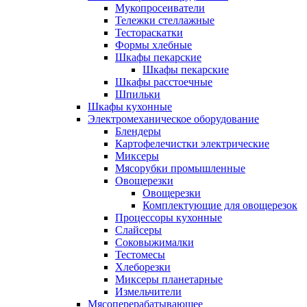
Мукопросеиватели
Тележки стеллажные
Тестораскатки
Формы хлебные
Шкафы пекарские
Шкафы пекарские
Шкафы расстоечные
Шпильки
Шкафы кухонные
Электромеханическое оборудование
Блендеры
Картофелечистки электрические
Миксеры
Мясорубки промышленные
Овощерезки
Овощерезки
Комплектующие для овощерезок
Процессоры кухонные
Слайсеры
Соковыжималки
Тестомесы
Хлеборезки
Миксеры планетарные
Измельчители
Мясоперерабатывающее