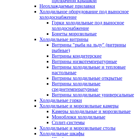
прозрачной крышкой
Неохлаждаемые прилавки
Холодильное оборудование под выносное
холодоснабжение
Горки холодильные под выносное
холодоснабжение
Бонеты морозильные
Холодильные витрины
Витрины "рыба на льду" (витрины
рыбные)
Витрины кондитерские
Витрины низкотемпературные
Витрины холодильные и тепловые
настольные
Витрины холодильные открытые
Витрины холодильные
среднетемпературные
Витрины холодильные универсальные
Холодильные горки
Холодильные и морозильные камеры
Камеры холодильные и морозильные
Моноблоки холодильные
Сплит-системы
Холодильные и морозильные столы
Холодильные шкафы