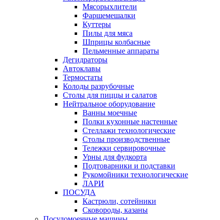
Мясорыхлители
Фаршемешалки
Куттеры
Пилы для мяса
Шприцы колбасные
Пельменные аппараты
Дегидраторы
Автоклавы
Термостаты
Колоды разрубочные
Столы для пиццы и салатов
Нейтральное оборудование
Ванны моечные
Полки кухонные настенные
Стеллажи технологические
Столы производственные
Тележки сервировочные
Урны для фудкорта
Подтоварники и подставки
Рукомойники технологические
ЛАРИ
ПОСУДА
Кастрюли, сотейники
Сковороды, казаны
Посудомоечные машины