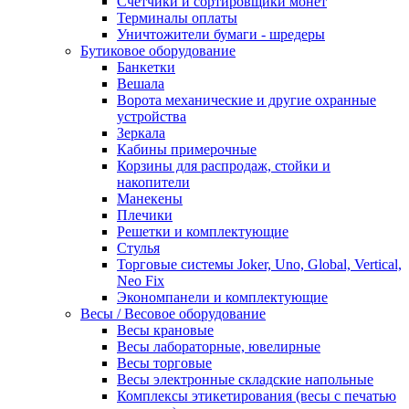
Счетчики и сортировщики монет
Терминалы оплаты
Уничтожители бумаги - шредеры
Бутиковое оборудование
Банкетки
Вешала
Ворота механические и другие охранные
устройства
Зеркала
Кабины примерочные
Корзины для распродаж, стойки и
накопители
Манекены
Плечики
Решетки и комплектующие
Стулья
Торговые системы Joker, Uno, Global, Vertical,
Neo Fix
Экономпанели и комплектующие
Весы / Весовое оборудование
Весы крановые
Весы лабораторные, ювелирные
Весы торговые
Весы электронные складские напольные
Комплексы этикетирования (весы с печатью