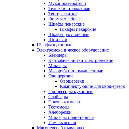
Мукопросеиватели
Тележки стеллажные
Тестораскатки
Формы хлебные
Шкафы пекарские
Шкафы пекарские
Шкафы расстоечные
Шпильки
Шкафы кухонные
Электромеханическое оборудование
Блендеры
Картофелечистки электрические
Миксеры
Мясорубки промышленные
Овощерезки
Овощерезки
Комплектующие для овощерезок
Процессоры кухонные
Слайсеры
Соковыжималки
Тестомесы
Хлеборезки
Миксеры планетарные
Измельчители
Мясоперерабатывающее