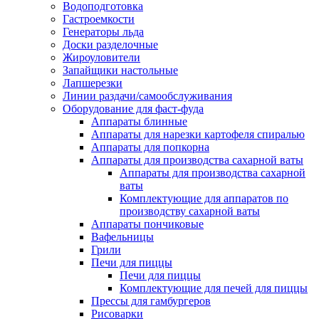
Водоподготовка
Гастроемкости
Генераторы льда
Доски разделочные
Жироуловители
Запайщики настольные
Лапшерезки
Линии раздачи/самообслуживания
Оборудование для фаст-фуда
Аппараты блинные
Аппараты для нарезки картофеля спиралью
Аппараты для попкорна
Аппараты для производства сахарной ваты
Аппараты для производства сахарной
ваты
Комплектующие для аппаратов по
производству сахарной ваты
Аппараты пончиковые
Вафельницы
Грили
Печи для пиццы
Печи для пиццы
Комплектующие для печей для пиццы
Прессы для гамбургеров
Рисоварки