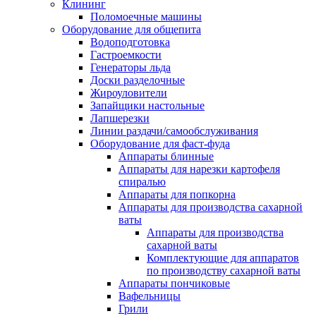
Клининг
Поломоечные машины
Оборудование для общепита
Водоподготовка
Гастроемкости
Генераторы льда
Доски разделочные
Жироуловители
Запайщики настольные
Лапшерезки
Линии раздачи/самообслуживания
Оборудование для фаст-фуда
Аппараты блинные
Аппараты для нарезки картофеля
спиралью
Аппараты для попкорна
Аппараты для производства сахарной
ваты
Аппараты для производства
сахарной ваты
Комплектующие для аппаратов
по производству сахарной ваты
Аппараты пончиковые
Вафельницы
Грили