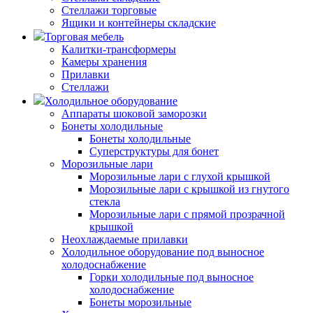
Стеллажи торговые
Ящики и контейнеры складские
Торговая мебель
Калитки-трансформеры
Камеры хранения
Прилавки
Стеллажи
Холодильное оборудование
Аппараты шоковой заморозки
Бонеты холодильные
Бонеты холодильные
Суперструктуры для бонет
Морозильные лари
Морозильные лари с глухой крышкой
Морозильные лари с крышкой из гнутого
стекла
Морозильные лари с прямой прозрачной
крышкой
Неохлаждаемые прилавки
Холодильное оборудование под выносное
холодоснабжение
Горки холодильные под выносное
холодоснабжение
Бонеты морозильные