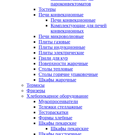
пароконвектоматов
Тостеры
Печи конвекционные
Печи конвекционные
Комплектующие для печей
конвекционных
Печи микроволновые
Плиты газовые
Плиты индукционные
Плиты электрические
Грили для кур
Поверхности жарочные
Столы тепловые
Столы горячие упаковочные
Шкафы жарочные
Термосы
Фризеры
Хлебопекарное оборудование
Мукопросеиватели
Тележки стеллажные
Тестораскатки
Формы хлебные
Шкафы пекарские
Шкафы пекарские
Шкафы расстоечные