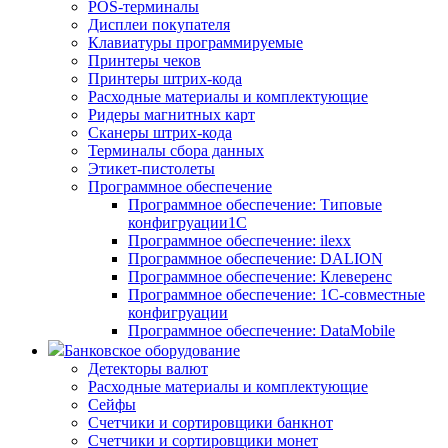
POS-терминалы
Дисплеи покупателя
Клавиатуры программируемые
Принтеры чеков
Принтеры штрих-кода
Расходные материалы и комплектующие
Ридеры магнитных карт
Сканеры штрих-кода
Терминалы сбора данных
Этикет-пистолеты
Программное обеспечение
Программное обеспечение: Типовые
конфигруации1С
Программное обеспечение: ilexx
Программное обеспечение: DALION
Программное обеспечение: Клеверенс
Программное обеспечение: 1С-совместные
конфигруации
Программное обеспечение: DataMobile
Банковское оборудование
Детекторы валют
Расходные материалы и комплектующие
Сейфы
Счетчики и сортировщики банкнот
Счетчики и сортировщики монет