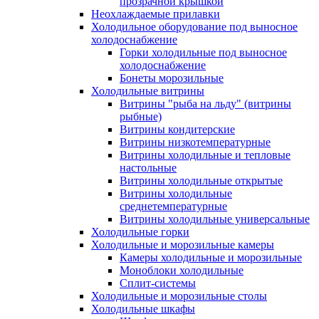
прозрачной крышкой
Неохлаждаемые прилавки
Холодильное оборудование под выносное
холодоснабжение
Горки холодильные под выносное
холодоснабжение
Бонеты морозильные
Холодильные витрины
Витрины "рыба на льду" (витрины
рыбные)
Витрины кондитерские
Витрины низкотемпературные
Витрины холодильные и тепловые
настольные
Витрины холодильные открытые
Витрины холодильные
среднетемпературные
Витрины холодильные универсальные
Холодильные горки
Холодильные и морозильные камеры
Камеры холодильные и морозильные
Моноблоки холодильные
Сплит-системы
Холодильные и морозильные столы
Холодильные шкафы