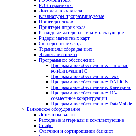
POS-терминалы
Дисплеи покупателя
Клавиатуры программируемые
Принтеры чеков
Принтеры штрих-кода
Расходные материалы и комплектующие
Ридеры магнитных карт
Сканеры штрих-кода
Терминалы сбора данных
Этикет-пистолеты
Программное обеспечение
Программное обеспечение: Типовые
конфигруации1С
Программное обеспечение: ilexx
Программное обеспечение: DALION
Программное обеспечение: Клеверенс
Программное обеспечение: 1С-
совместные конфигруации
Программное обеспечение: DataMobile
Банковское оборудование
Детекторы валют
Расходные материалы и комплектующие
Сейфы
Счетчики и сортировщики банкнот