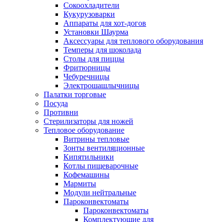
Сокоохладители
Кукурузоварки
Аппараты для хот-догов
Установки Шаурма
Аксессуары для теплового оборудования
Темперы для шоколада
Столы для пиццы
Фритюрницы
Чебуречницы
Электрошашлычницы
Палатки торговые
Посуда
Противни
Стерилизаторы для ножей
Тепловое оборудование
Витрины тепловые
Зонты вентиляционные
Кипятильники
Котлы пищеварочные
Кофемашины
Мармиты
Модули нейтральные
Пароконвектоматы
Пароконвектоматы
Комплектующие для