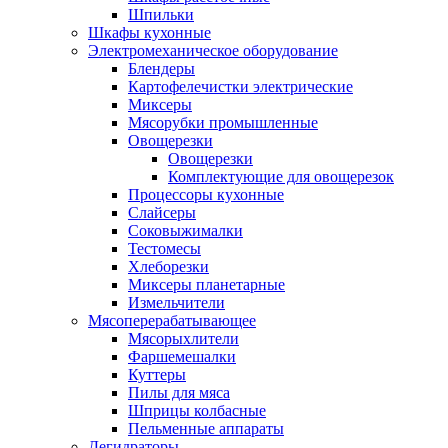
Шпильки
Шкафы кухонные
Электромеханическое оборудование
Блендеры
Картофелечистки электрические
Миксеры
Мясорубки промышленные
Овощерезки
Овощерезки
Комплектующие для овощерезок
Процессоры кухонные
Слайсеры
Соковыжималки
Тестомесы
Хлеборезки
Миксеры планетарные
Измельчители
Мясоперерабатывающее
Мясорыхлители
Фаршемешалки
Куттеры
Пилы для мяса
Шприцы колбасные
Пельменные аппараты
Дегидраторы