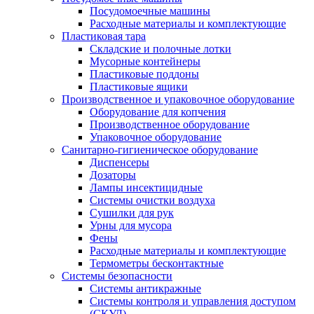
Посудомоечные машины
Расходные материалы и комплектующие
Пластиковая тара
Складские и полочные лотки
Мусорные контейнеры
Пластиковые поддоны
Пластиковые ящики
Производственное и упаковочное оборудование
Оборудование для копчения
Производственное оборудование
Упаковочное оборудование
Санитарно-гигиеническое оборудование
Диспенсеры
Дозаторы
Лампы инсектицидные
Системы очистки воздуха
Сушилки для рук
Урны для мусора
Фены
Расходные материалы и комплектующие
Термометры бесконтактные
Системы безопасности
Системы антикражные
Системы контроля и управления доступом
(СКУД)