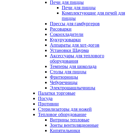
Печи для пиццы
Печи для пиццы
Комплектующие для печей для
пиццы
Прессы для гамбургеров
Рисоварки
Сокоохладители
Кукурузоварки
Аппараты для хот-догов
Установки Шаурма
Аксессуары для теплового
оборудования
Темперы для шоколада
Столы для пиццы
Фритюрницы
Чебуречницы
Электрошашлычницы
Палатки торговые
Посуда
Противни
Стерилизаторы для ножей
Тепловое оборудование
Витрины тепловые
Зонты вентиляционные
Кипятильники