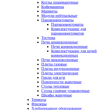
Котлы пищеварочные
Кофемашины
Мармиты
Модули нейтральные
Пароконвектоматы
Пароконвектоматы
Комплектующие для
пароконвектоматов
Тостеры
Печи конвекционные
Печи конвекционные
Комплектующие для печей
конвекционных
Печи микроволновые
Плиты газовые
Плиты индукционные
Плиты электрические
Грили для кур
Поверхности жарочные
Столы тепловые
Столы горячие упаковочные
Шкафы жарочные
Термосы
Фризеры
Хлебопекарное оборудование