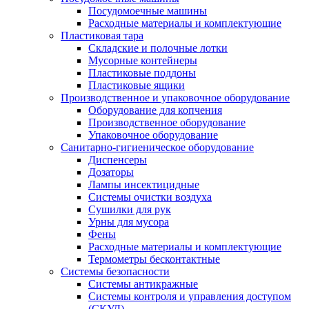
Посудомоечные машины
Расходные материалы и комплектующие
Пластиковая тара
Складские и полочные лотки
Мусорные контейнеры
Пластиковые поддоны
Пластиковые ящики
Производственное и упаковочное оборудование
Оборудование для копчения
Производственное оборудование
Упаковочное оборудование
Санитарно-гигиеническое оборудование
Диспенсеры
Дозаторы
Лампы инсектицидные
Системы очистки воздуха
Сушилки для рук
Урны для мусора
Фены
Расходные материалы и комплектующие
Термометры бесконтактные
Системы безопасности
Системы антикражные
Системы контроля и управления доступом
(СКУД)