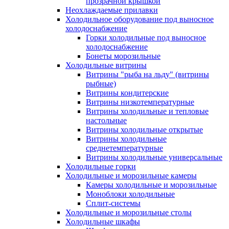
прозрачной крышкой
Неохлаждаемые прилавки
Холодильное оборудование под выносное
холодоснабжение
Горки холодильные под выносное
холодоснабжение
Бонеты морозильные
Холодильные витрины
Витрины "рыба на льду" (витрины
рыбные)
Витрины кондитерские
Витрины низкотемпературные
Витрины холодильные и тепловые
настольные
Витрины холодильные открытые
Витрины холодильные
среднетемпературные
Витрины холодильные универсальные
Холодильные горки
Холодильные и морозильные камеры
Камеры холодильные и морозильные
Моноблоки холодильные
Сплит-системы
Холодильные и морозильные столы
Холодильные шкафы