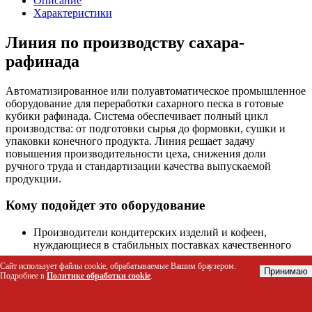
Описание
Характеристики
Линия по производству сахара-
рафинада
Автоматизированное или полуавтоматическое промышленное
оборудование для переработки сахарного песка в готовые
кубики рафинада. Система обеспечивает полный цикл
производства: от подготовки сырья до формовки, сушки и
упаковки конечного продукта. Линия решает задачу
повышения производительности цеха, снижения доли
ручного труда и стандартизации качества выпускаемой
продукции.
Кому подойдет это оборудование
Производители кондитерских изделий и кофеен,
нуждающиеся в стабильных поставках качественного
сахара.
Сайт использует файлы cookie, обрабатываемые Вашим браузером.
Владельцы пищевых фабрик, планирующие расширение
Принимаю
Подробнее в
Политике обработки cookie
.
ассортимента или модернизацию существующих линий
переработки сахарной свеклы/тростника.
Предприятия общественного питания крупного формата