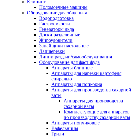
Клининг
Поломоечные машины
Оборудование для общепита
Водоподготовка
Гастроемкости
Генераторы льда
Доски разделочные
Жироуловители
Запайщики настольные
Лапшерезки
Линии раздачи/самообслуживания
Оборудование для фаст-фуда
Аппараты блинные
Аппараты для нарезки картофеля
спиралью
Аппараты для попкорна
Аппараты для производства сахарной
ваты
Аппараты для производства
сахарной ваты
Комплектующие для аппаратов
по производству сахарной ваты
Аппараты пончиковые
Вафельницы
Грили