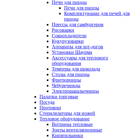
Печи для пиццы
Печи для пиццы
Комплектующие для печей для
пиццы
Прессы для гамбургеров
Рисоварки
Сокоохладители
Кукурузоварки
Аппараты для хот-догов
Установки Шаурма
Аксессуары для теплового
оборудования
Темперы для шоколада
Столы для пиццы
Фритюрницы
Чебуречницы
Электрошашлычницы
Палатки торговые
Посуда
Противни
Стерилизаторы для ножей
Тепловое оборудование
Витрины тепловые
Зонты вентиляционные
Кипятильники