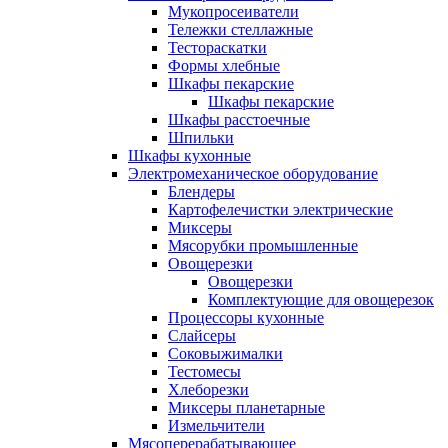
Мукопросеиватели
Тележки стеллажные
Тестораскатки
Формы хлебные
Шкафы пекарские
Шкафы пекарские
Шкафы расстоечные
Шпильки
Шкафы кухонные
Электромеханическое оборудование
Блендеры
Картофелечистки электрические
Миксеры
Мясорубки промышленные
Овощерезки
Овощерезки
Комплектующие для овощерезок
Процессоры кухонные
Слайсеры
Соковыжималки
Тестомесы
Хлеборезки
Миксеры планетарные
Измельчители
Мясоперерабатывающее