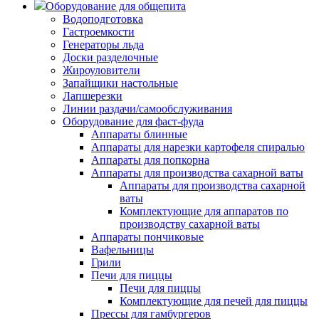
Оборудование для общепита
Водоподготовка
Гастроемкости
Генераторы льда
Доски разделочные
Жироуловители
Запайщики настольные
Лапшерезки
Линии раздачи/самообслуживания
Оборудование для фаст-фуда
Аппараты блинные
Аппараты для нарезки картофеля спиралью
Аппараты для попкорна
Аппараты для производства сахарной ваты
Аппараты для производства сахарной
ваты
Комплектующие для аппаратов по
производству сахарной ваты
Аппараты пончиковые
Вафельницы
Грили
Печи для пиццы
Печи для пиццы
Комплектующие для печей для пиццы
Прессы для гамбургеров