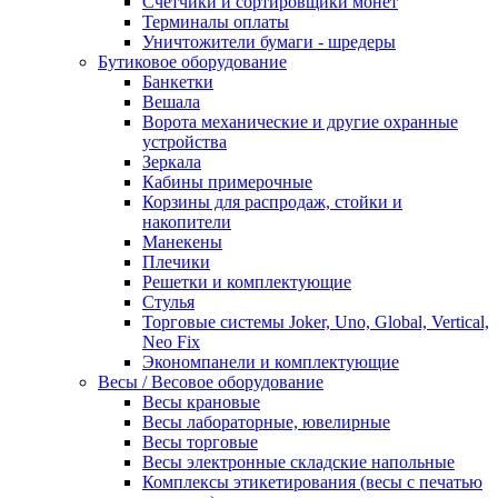
Счетчики и сортировщики монет
Терминалы оплаты
Уничтожители бумаги - шредеры
Бутиковое оборудование
Банкетки
Вешала
Ворота механические и другие охранные
устройства
Зеркала
Кабины примерочные
Корзины для распродаж, стойки и
накопители
Манекены
Плечики
Решетки и комплектующие
Стулья
Торговые системы Joker, Uno, Global, Vertical,
Neo Fix
Экономпанели и комплектующие
Весы / Весовое оборудование
Весы крановые
Весы лабораторные, ювелирные
Весы торговые
Весы электронные складские напольные
Комплексы этикетирования (весы с печатью