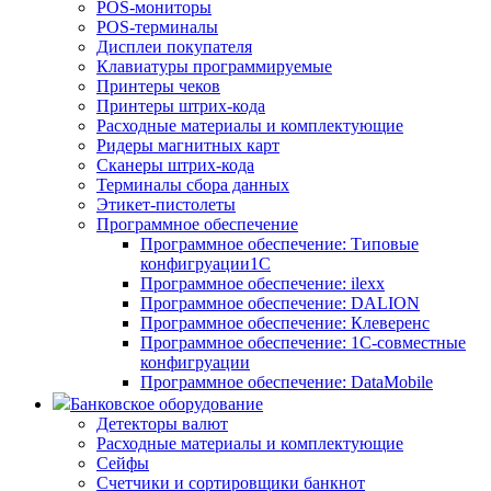
POS-мониторы
POS-терминалы
Дисплеи покупателя
Клавиатуры программируемые
Принтеры чеков
Принтеры штрих-кода
Расходные материалы и комплектующие
Ридеры магнитных карт
Сканеры штрих-кода
Терминалы сбора данных
Этикет-пистолеты
Программное обеспечение
Программное обеспечение: Типовые
конфигруации1С
Программное обеспечение: ilexx
Программное обеспечение: DALION
Программное обеспечение: Клеверенс
Программное обеспечение: 1С-совместные
конфигруации
Программное обеспечение: DataMobile
Банковское оборудование
Детекторы валют
Расходные материалы и комплектующие
Сейфы
Счетчики и сортировщики банкнот