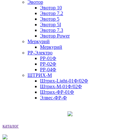
Эвотор
Эвотор 10
Эвотор 7.2
Эвотор 5
Эвотор 5I
Эвотор 7.3
Эвотор Power
Меркурий
Меркурий
РР-Электро
РР-01Ф
РР-02Ф
РР-04Ф
ШТРИХ-М
Штрих-Light-01Ф/02Ф
Штрих-М-01Ф/02Ф
Штрих-ФР-01Ф
Элвес-ФР-Ф
каталог