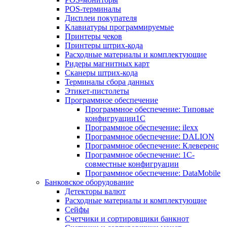
POS-терминалы
Дисплеи покупателя
Клавиатуры программируемые
Принтеры чеков
Принтеры штрих-кода
Расходные материалы и комплектующие
Ридеры магнитных карт
Сканеры штрих-кода
Терминалы сбора данных
Этикет-пистолеты
Программное обеспечение
Программное обеспечение: Типовые
конфигруации1С
Программное обеспечение: ilexx
Программное обеспечение: DALION
Программное обеспечение: Клеверенс
Программное обеспечение: 1С-
совместные конфигруации
Программное обеспечение: DataMobile
Банковское оборудование
Детекторы валют
Расходные материалы и комплектующие
Сейфы
Счетчики и сортировщики банкнот