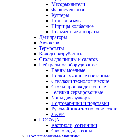
Мясорыхлители
Фаршемешалки
Куттеры
Пилы для мяса
Шприцы колбасные
Пельменные аппараты
Дегидраторы
Автоклавы
Термостаты
Колоды разрубочные
Столы для пиццы и салатов
Нейтральное оборудование
Ванны моечные
Полки кухонные настенные
Стеллажи технологические
Столы производственные
Тележки сервировочные
Урны для фудкорта
Подтоварники и подставки
Рукомойники технологические
ЛАРИ
ПОСУДА
Кастрюли, сотейники
Сковороды, казаны
Посудомоечные машины