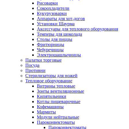
Рисоварки
Сокоохладители
Кукурузоварки
Аппараты для хот-догов
Установки Шаурма
Аксессуары для теплового оборудования
Темперы для шоколада
Столы для пиццы
Фритюрницы
Чебуречницы
Электрошашлычницы
Палатки торговые
Посуда
Противни
Стерилизаторы для ножей
Тепловое оборудование
Витрины тепловые
Зонты вентиляционные
Кипятильники
Котлы пищеварочные
Кофемашины
Мармиты
Модули нейтральные
Пароконвектоматы
Пароконвектоматы