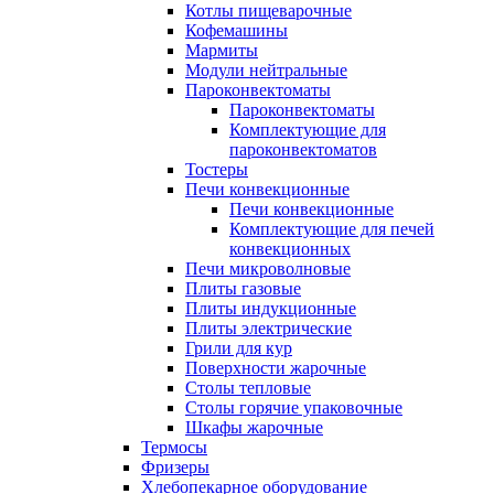
Котлы пищеварочные
Кофемашины
Мармиты
Модули нейтральные
Пароконвектоматы
Пароконвектоматы
Комплектующие для
пароконвектоматов
Тостеры
Печи конвекционные
Печи конвекционные
Комплектующие для печей
конвекционных
Печи микроволновые
Плиты газовые
Плиты индукционные
Плиты электрические
Грили для кур
Поверхности жарочные
Столы тепловые
Столы горячие упаковочные
Шкафы жарочные
Термосы
Фризеры
Хлебопекарное оборудование