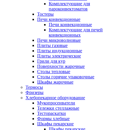
Комплектующие для
пароконвектоматов
Тостеры
Печи конвекционные
Печи конвекционные
Комплектующие для печей
конвекционных
Печи микроволновые
Плиты газовые
Плиты индукционные
Плиты электрические
Грили для кур
Поверхности жарочные
Столы тепловые
Столы горячие упаковочные
Шкафы жарочные
Термосы
Фризеры
Хлебопекарное оборудование
Мукопросеиватели
Тележки стеллажные
Тестораскатки
Формы хлебные
Шкафы пекарские
Шкафы пекарские