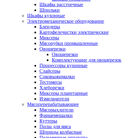
Шкафы расстоечные
Шпильки
Шкафы кухонные
Электромеханическое оборудование
Блендеры
Картофелечистки электрические
Миксеры
Мясорубки промышленные
Овощерезки
Овощерезки
Комплектующие для овощерезок
Процессоры кухонные
Слайсеры
Соковыжималки
Тестомесы
Хлеборезки
Миксеры планетарные
Измельчители
Мясоперерабатывающее
Мясорыхлители
Фаршемешалки
Куттеры
Пилы для мяса
Шприцы колбасные
Пельменные аппараты