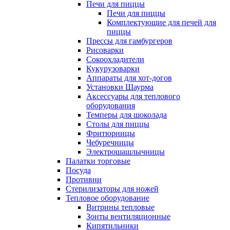
Печи для пиццы
Печи для пиццы
Комплектующие для печей для
пиццы
Прессы для гамбургеров
Рисоварки
Сокоохладители
Кукурузоварки
Аппараты для хот-догов
Установки Шаурма
Аксессуары для теплового
оборудования
Темперы для шоколада
Столы для пиццы
Фритюрницы
Чебуречницы
Электрошашлычницы
Палатки торговые
Посуда
Противни
Стерилизаторы для ножей
Тепловое оборудование
Витрины тепловые
Зонты вентиляционные
Кипятильники