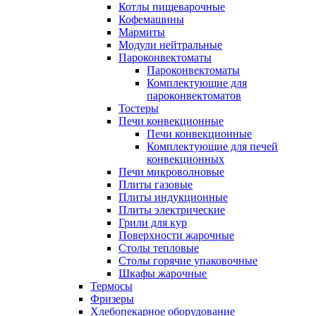
Котлы пищеварочные
Кофемашины
Мармиты
Модули нейтральные
Пароконвектоматы
Пароконвектоматы
Комплектующие для
пароконвектоматов
Тостеры
Печи конвекционные
Печи конвекционные
Комплектующие для печей
конвекционных
Печи микроволновые
Плиты газовые
Плиты индукционные
Плиты электрические
Грили для кур
Поверхности жарочные
Столы тепловые
Столы горячие упаковочные
Шкафы жарочные
Термосы
Фризеры
Хлебопекарное оборудование