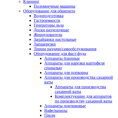
Клининг
Поломоечные машины
Оборудование для общепита
Водоподготовка
Гастроемкости
Генераторы льда
Доски разделочные
Жироуловители
Запайщики настольные
Лапшерезки
Линии раздачи/самообслуживания
Оборудование для фаст-фуда
Аппараты блинные
Аппараты для нарезки картофеля
спиралью
Аппараты для попкорна
Аппараты для производства сахарной
ваты
Аппараты для производства
сахарной ваты
Комплектующие для аппаратов
по производству сахарной ваты
Аппараты пончиковые
Вафельницы
Грили