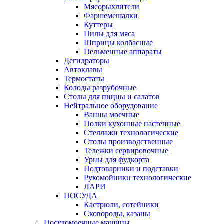
Мясорыхлители
Фаршемешалки
Куттеры
Пилы для мяса
Шприцы колбасные
Пельменные аппараты
Дегидраторы
Автоклавы
Термостаты
Колоды разрубочные
Столы для пиццы и салатов
Нейтральное оборудование
Ванны моечные
Полки кухонные настенные
Стеллажи технологические
Столы производственные
Тележки сервировочные
Урны для фудкорта
Подтоварники и подставки
Рукомойники технологические
ЛАРИ
ПОСУДА
Кастрюли, сотейники
Сковороды, казаны
Посудомоечные машины