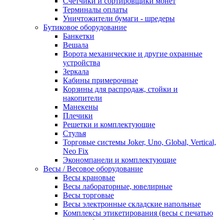
Счетчики и сортировщики монет
Терминалы оплаты
Уничтожители бумаги - шредеры
Бутиковое оборудование
Банкетки
Вешала
Ворота механические и другие охранные
устройства
Зеркала
Кабины примерочные
Корзины для распродаж, стойки и
накопители
Манекены
Плечики
Решетки и комплектующие
Стулья
Торговые системы Joker, Uno, Global, Vertical,
Neo Fix
Экономпанели и комплектующие
Весы / Весовое оборудование
Весы крановые
Весы лабораторные, ювелирные
Весы торговые
Весы электронные складские напольные
Комплексы этикетирования (весы с печатью