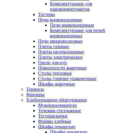
Комплектующие для
пароконвектоматов
Тостеры
Печи конвекционные
Печи конвекционные
Комплектующие для печей
конвекционных
Печи микроволновые
Плиты газовые
Плиты индукционные
Плиты электрические
Грили для кур
Поверхности жарочные
Столы тепловые
Столы горячие упаковочные
Шкафы жарочные
Термосы
Фризеры
Хлебопекарное оборудование
Мукопросеиватели
Тележки стеллажные
Тестораскатки
Формы хлебные
Шкафы пекарские
Шкафы пекарские