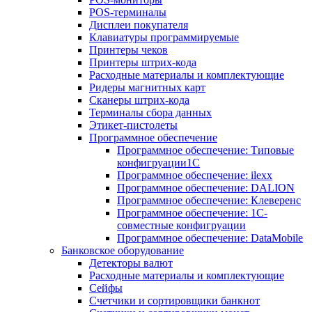
POS-терминалы
Дисплеи покупателя
Клавиатуры программируемые
Принтеры чеков
Принтеры штрих-кода
Расходные материалы и комплектующие
Ридеры магнитных карт
Сканеры штрих-кода
Терминалы сбора данных
Этикет-пистолеты
Программное обеспечение
Программное обеспечение: Типовые
конфигруации1С
Программное обеспечение: ilexx
Программное обеспечение: DALION
Программное обеспечение: Клеверенс
Программное обеспечение: 1С-
совместные конфигруации
Программное обеспечение: DataMobile
Банковское оборудование
Детекторы валют
Расходные материалы и комплектующие
Сейфы
Счетчики и сортировщики банкнот