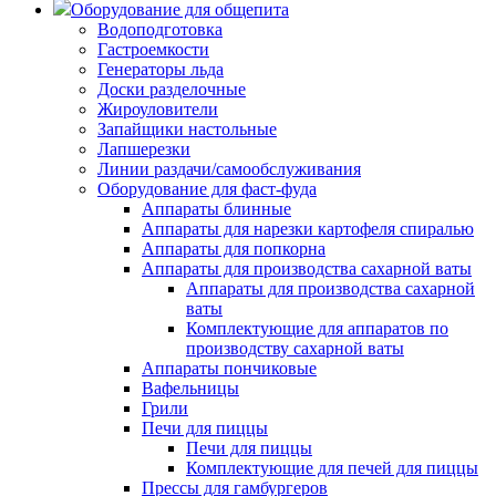
Оборудование для общепита
Водоподготовка
Гастроемкости
Генераторы льда
Доски разделочные
Жироуловители
Запайщики настольные
Лапшерезки
Линии раздачи/самообслуживания
Оборудование для фаст-фуда
Аппараты блинные
Аппараты для нарезки картофеля спиралью
Аппараты для попкорна
Аппараты для производства сахарной ваты
Аппараты для производства сахарной
ваты
Комплектующие для аппаратов по
производству сахарной ваты
Аппараты пончиковые
Вафельницы
Грили
Печи для пиццы
Печи для пиццы
Комплектующие для печей для пиццы
Прессы для гамбургеров