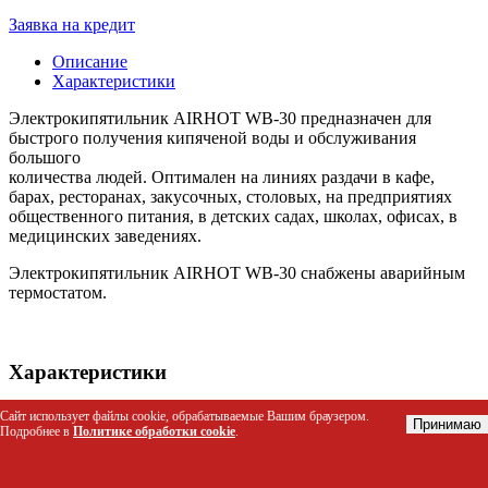
Заявка на кредит
Описание
Характеристики
Электрокипятильник AIRHOT WB-30 предназначен для
быстрого получения кипяченой воды и обслуживания
большого
количества людей. Оптимален на линиях раздачи в кафе,
барах, ресторанах, закусочных, столовых, на предприятиях
общественного питания, в детских садах, школах, офисах, в
медицинских заведениях.
Электрокипятильник AIRHOT WB-30 снабжены аварийным
термостатом.
Характеристики
Материал корпуса
нержавеющая сталь
Сайт использует файлы cookie, обрабатываемые Вашим браузером.
Принимаю
Подробнее в
Политике обработки cookie
.
Габариты (мм)
430*430*490
Объём (л)
30