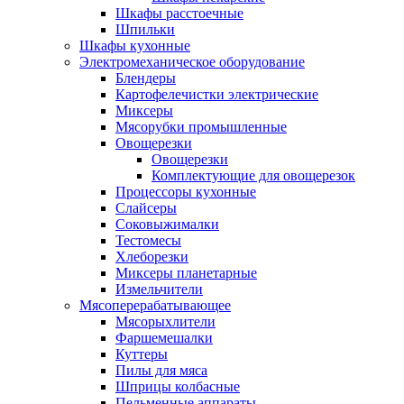
Шкафы расстоечные
Шпильки
Шкафы кухонные
Электромеханическое оборудование
Блендеры
Картофелечистки электрические
Миксеры
Мясорубки промышленные
Овощерезки
Овощерезки
Комплектующие для овощерезок
Процессоры кухонные
Слайсеры
Соковыжималки
Тестомесы
Хлеборезки
Миксеры планетарные
Измельчители
Мясоперерабатывающее
Мясорыхлители
Фаршемешалки
Куттеры
Пилы для мяса
Шприцы колбасные
Пельменные аппараты