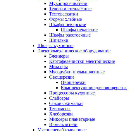
Мукопросеиватели
Тележки стеллажные
Тестораскатки
Формы хлебные
Шкафы пекарские
Шкафы пекарские
Шкафы расстоечные
Шпильки
Шкафы кухонные
Электромеханическое оборудование
Блендеры
Картофелечистки электрические
Миксеры
Мясорубки промышленные
Овощерезки
Овощерезки
Комплектующие для овощерезок
Процессоры кухонные
Слайсеры
Соковыжималки
Тестомесы
Хлеборезки
Миксеры планетарные
Измельчители
Мясоперерабатывающее