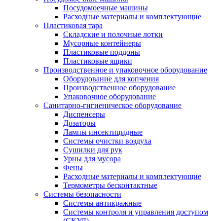
Посудомоечные машины
Расходные материалы и комплектующие
Пластиковая тара
Складские и полочные лотки
Мусорные контейнеры
Пластиковые поддоны
Пластиковые ящики
Производственное и упаковочное оборудование
Оборудование для копчения
Производственное оборудование
Упаковочное оборудование
Санитарно-гигиеническое оборудование
Диспенсеры
Дозаторы
Лампы инсектицидные
Системы очистки воздуха
Сушилки для рук
Урны для мусора
Фены
Расходные материалы и комплектующие
Термометры бесконтактные
Системы безопасности
Системы антикражные
Системы контроля и управления доступом
(СКУД)