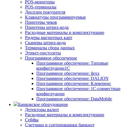
POS-мониторы
POS-терминалы
Дисплеи покупателя
Клавиатуры программируемые
Принтеры чеков
Принтеры штрих-кода
Расходные материалы и комплектующие
Ридеры магнитных карт
Сканеры штрих-кода
Терминалы сбора данных
Этикет-пистолеты
Программное обеспечение
Программное обеспечение: Типовые
конфигруации1С
Программное обеспечение: ilexx
Программное обеспечение: DALION
Программное обеспечение: Клеверенс
Программное обеспечение: 1С-совместные
конфигруации
Программное обеспечение: DataMobile
Банковское оборудование
Детекторы валют
Расходные материалы и комплектующие
Сейфы
Счетчики и сортировщики банкнот