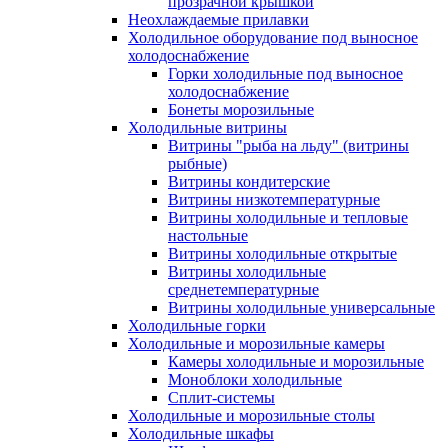
прозрачной крышкой
Неохлаждаемые прилавки
Холодильное оборудование под выносное
холодоснабжение
Горки холодильные под выносное
холодоснабжение
Бонеты морозильные
Холодильные витрины
Витрины "рыба на льду" (витрины
рыбные)
Витрины кондитерские
Витрины низкотемпературные
Витрины холодильные и тепловые
настольные
Витрины холодильные открытые
Витрины холодильные
среднетемпературные
Витрины холодильные универсальные
Холодильные горки
Холодильные и морозильные камеры
Камеры холодильные и морозильные
Моноблоки холодильные
Сплит-системы
Холодильные и морозильные столы
Холодильные шкафы