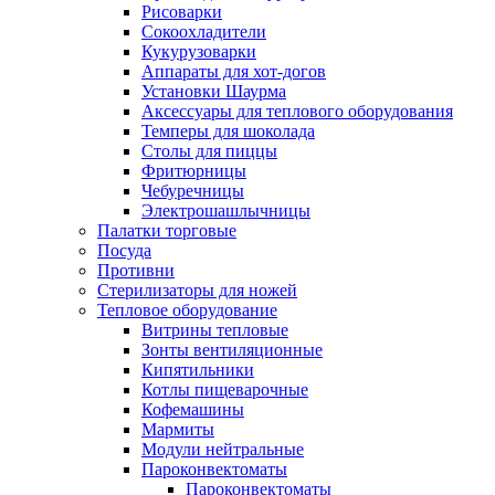
Рисоварки
Сокоохладители
Кукурузоварки
Аппараты для хот-догов
Установки Шаурма
Аксессуары для теплового оборудования
Темперы для шоколада
Столы для пиццы
Фритюрницы
Чебуречницы
Электрошашлычницы
Палатки торговые
Посуда
Противни
Стерилизаторы для ножей
Тепловое оборудование
Витрины тепловые
Зонты вентиляционные
Кипятильники
Котлы пищеварочные
Кофемашины
Мармиты
Модули нейтральные
Пароконвектоматы
Пароконвектоматы