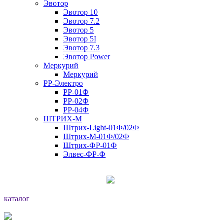
Эвотор
Эвотор 10
Эвотор 7.2
Эвотор 5
Эвотор 5I
Эвотор 7.3
Эвотор Power
Меркурий
Меркурий
РР-Электро
РР-01Ф
РР-02Ф
РР-04Ф
ШТРИХ-М
Штрих-Light-01Ф/02Ф
Штрих-М-01Ф/02Ф
Штрих-ФР-01Ф
Элвес-ФР-Ф
каталог