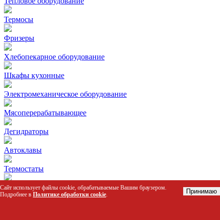
Тепловое оборудование
Термосы
Фризеры
Хлебопекарное оборудование
Шкафы кухонные
Электромеханическое оборудование
Мясоперерабатывающее
Дегидраторы
Автоклавы
Термостаты
Колоды разрубочные
Сайт использует файлы cookie, обрабатываемые Вашим браузером.
Принимаю
Подробнее в
Политике обработки cookie
.
Столы для пиццы и салатов