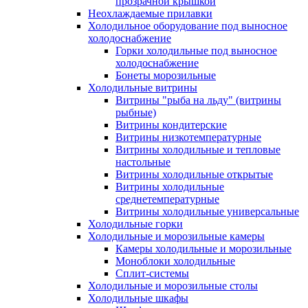
прозрачной крышкой
Неохлаждаемые прилавки
Холодильное оборудование под выносное
холодоснабжение
Горки холодильные под выносное
холодоснабжение
Бонеты морозильные
Холодильные витрины
Витрины "рыба на льду" (витрины
рыбные)
Витрины кондитерские
Витрины низкотемпературные
Витрины холодильные и тепловые
настольные
Витрины холодильные открытые
Витрины холодильные
среднетемпературные
Витрины холодильные универсальные
Холодильные горки
Холодильные и морозильные камеры
Камеры холодильные и морозильные
Моноблоки холодильные
Сплит-системы
Холодильные и морозильные столы
Холодильные шкафы