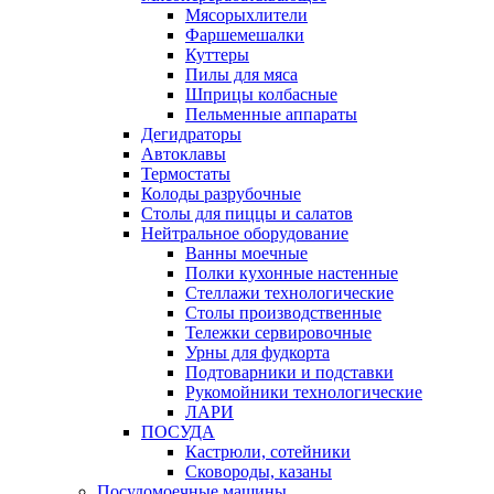
Мясорыхлители
Фаршемешалки
Куттеры
Пилы для мяса
Шприцы колбасные
Пельменные аппараты
Дегидраторы
Автоклавы
Термостаты
Колоды разрубочные
Столы для пиццы и салатов
Нейтральное оборудование
Ванны моечные
Полки кухонные настенные
Стеллажи технологические
Столы производственные
Тележки сервировочные
Урны для фудкорта
Подтоварники и подставки
Рукомойники технологические
ЛАРИ
ПОСУДА
Кастрюли, сотейники
Сковороды, казаны
Посудомоечные машины