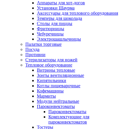
Аппараты для хот-догов
Установки Шаурма
Аксессуары для теплового оборудования
Темперы для шоколада
Столы для пиццы
Фритюрницы
Чебуречницы
Электрошашлычницы
Палатки торговые
Посуда
Противни
Стерилизаторы для ножей
Тепловое оборудование
Витрины тепловые
Зонты вентиляционные
Кипятильники
Котлы пищеварочные
Кофемашины
Мармиты
Модули нейтральные
Пароконвектоматы
Пароконвектоматы
Комплектующие для
пароконвектоматов
Тостеры