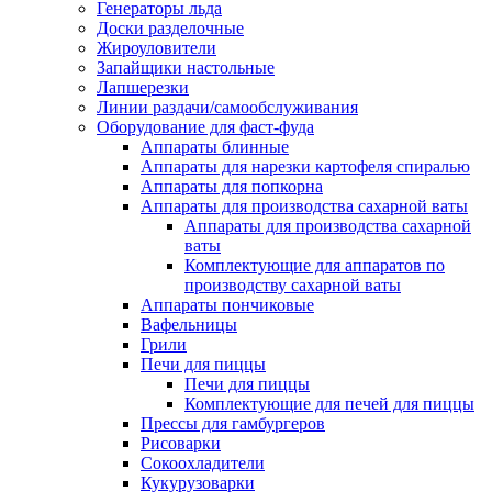
Генераторы льда
Доски разделочные
Жироуловители
Запайщики настольные
Лапшерезки
Линии раздачи/самообслуживания
Оборудование для фаст-фуда
Аппараты блинные
Аппараты для нарезки картофеля спиралью
Аппараты для попкорна
Аппараты для производства сахарной ваты
Аппараты для производства сахарной
ваты
Комплектующие для аппаратов по
производству сахарной ваты
Аппараты пончиковые
Вафельницы
Грили
Печи для пиццы
Печи для пиццы
Комплектующие для печей для пиццы
Прессы для гамбургеров
Рисоварки
Сокоохладители
Кукурузоварки