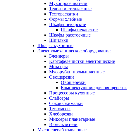
Мукопросеиватели
Тележки стеллажные
Тестораскатки
Формы хлебные
Шкафы пекарские
Шкафы пекарские
Шкафы расстоечные
Шпильки
Шкафы кухонные
Электромеханическое оборудование
Блендеры
Картофелечистки электрические
Миксеры
Мясорубки промышленные
Овощерезки
Овощерезки
Комплектующие для овощерезок
Процессоры кухонные
Слайсеры
Соковыжималки
Тестомесы
Хлеборезки
Миксеры планетарные
Измельчители
Мясоперерабатывающее