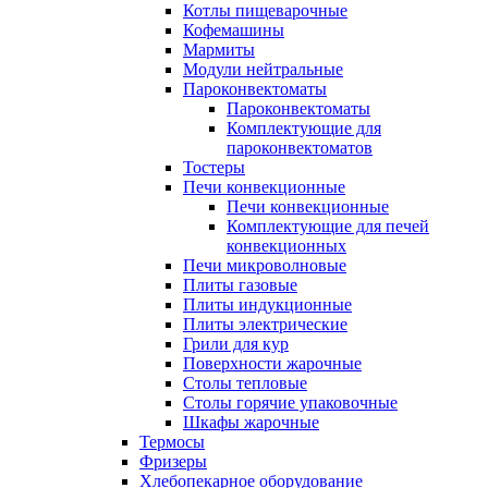
Котлы пищеварочные
Кофемашины
Мармиты
Модули нейтральные
Пароконвектоматы
Пароконвектоматы
Комплектующие для
пароконвектоматов
Тостеры
Печи конвекционные
Печи конвекционные
Комплектующие для печей
конвекционных
Печи микроволновые
Плиты газовые
Плиты индукционные
Плиты электрические
Грили для кур
Поверхности жарочные
Столы тепловые
Столы горячие упаковочные
Шкафы жарочные
Термосы
Фризеры
Хлебопекарное оборудование