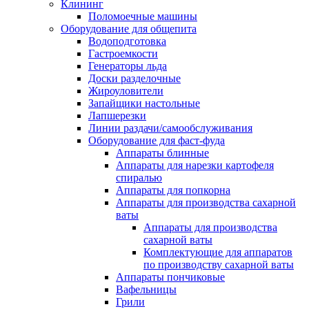
Клининг
Поломоечные машины
Оборудование для общепита
Водоподготовка
Гастроемкости
Генераторы льда
Доски разделочные
Жироуловители
Запайщики настольные
Лапшерезки
Линии раздачи/самообслуживания
Оборудование для фаст-фуда
Аппараты блинные
Аппараты для нарезки картофеля
спиралью
Аппараты для попкорна
Аппараты для производства сахарной
ваты
Аппараты для производства
сахарной ваты
Комплектующие для аппаратов
по производству сахарной ваты
Аппараты пончиковые
Вафельницы
Грили