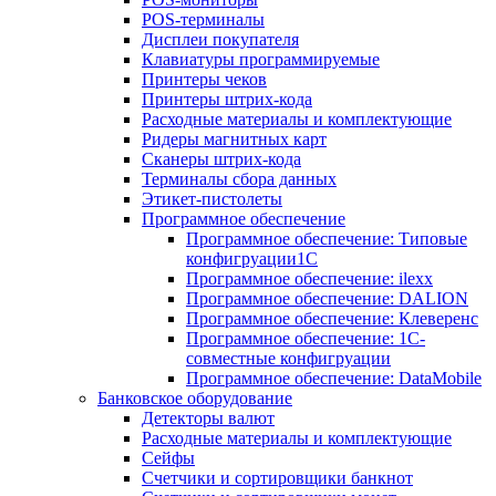
POS-терминалы
Дисплеи покупателя
Клавиатуры программируемые
Принтеры чеков
Принтеры штрих-кода
Расходные материалы и комплектующие
Ридеры магнитных карт
Сканеры штрих-кода
Терминалы сбора данных
Этикет-пистолеты
Программное обеспечение
Программное обеспечение: Типовые
конфигруации1С
Программное обеспечение: ilexx
Программное обеспечение: DALION
Программное обеспечение: Клеверенс
Программное обеспечение: 1С-
совместные конфигруации
Программное обеспечение: DataMobile
Банковское оборудование
Детекторы валют
Расходные материалы и комплектующие
Сейфы
Счетчики и сортировщики банкнот