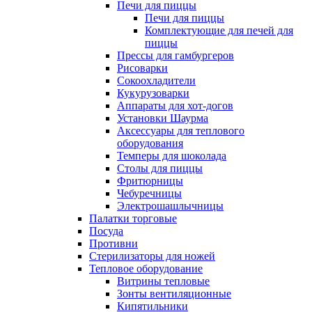
Печи для пиццы
Печи для пиццы
Комплектующие для печей для
пиццы
Прессы для гамбургеров
Рисоварки
Сокоохладители
Кукурузоварки
Аппараты для хот-догов
Установки Шаурма
Аксессуары для теплового
оборудования
Темперы для шоколада
Столы для пиццы
Фритюрницы
Чебуречницы
Электрошашлычницы
Палатки торговые
Посуда
Противни
Стерилизаторы для ножей
Тепловое оборудование
Витрины тепловые
Зонты вентиляционные
Кипятильники