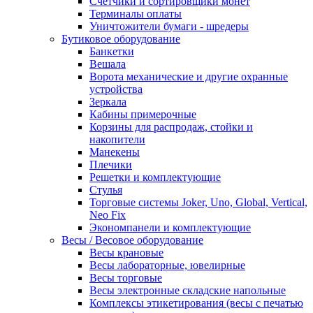
Счетчики и сортировщики монет
Терминалы оплаты
Уничтожители бумаги - шредеры
Бутиковое оборудование
Банкетки
Вешала
Ворота механические и другие охранные
устройства
Зеркала
Кабины примерочные
Корзины для распродаж, стойки и
накопители
Манекены
Плечики
Решетки и комплектующие
Стулья
Торговые системы Joker, Uno, Global, Vertical,
Neo Fix
Экономпанели и комплектующие
Весы / Весовое оборудование
Весы крановые
Весы лабораторные, ювелирные
Весы торговые
Весы электронные складские напольные
Комплексы этикетирования (весы с печатью