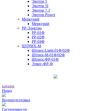
Эвотор 5
Эвотор 5I
Эвотор 7.3
Эвотор Power
Меркурий
Меркурий
РР-Электро
РР-01Ф
РР-02Ф
РР-04Ф
ШТРИХ-М
Штрих-Light-01Ф/02Ф
Штрих-М-01Ф/02Ф
Штрих-ФР-01Ф
Элвес-ФР-Ф
каталог
Назад
Водоподготовка
Гастроемкости