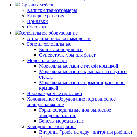
Торговая мебель
Калитки-трансформеры
Камеры хранения
Прилавки
Стеллажи
Холодильное оборудование
Аппараты шоковой заморозки
Бонеты холодильные
Бонеты холодильные
Суперструктуры для бонет
Морозильные лари
Морозильные лари с глухой крышкой
Морозильные лари с крышкой из гнутого
стекла
Морозильные лари с прямой прозрачной
крышкой
Неохлаждаемые прилавки
Холодильное оборудование под выносное
холодоснабжение
Горки холодильные под выносное
холодоснабжение
Бонеты морозильные
Холодильные витрины
Витрины "рыба на льду" (витрины рыбные)