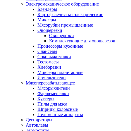
Электромеханическое оборудование
Блендеры
Картофелечистки электрические
Миксеры
Мясорубки промышленные
Овощерезки
Овощерезки
Комплектующие для овощерезок
Процессоры кухонные
Слайсеры
Соковыжималки
Тестомесы
Хлеборезки
Миксеры планетарные
Измельчители
Мясоперерабатывающее
Мясорыхлители
Фаршемешалки
Куттеры
Пилы для мяса
Шприцы колбасные
Пельменные аппараты
Дегидраторы
Автоклавы
Термостаты