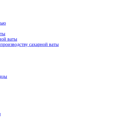
лью
аты
ной ваты
производству сахарной ваты
ццы
я