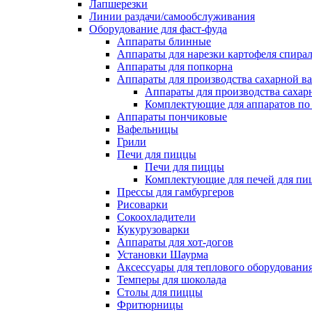
Лапшерезки
Линии раздачи/самообслуживания
Оборудование для фаст-фуда
Аппараты блинные
Аппараты для нарезки картофеля спира
Аппараты для попкорна
Аппараты для производства сахарной в
Аппараты для производства сахар
Комплектующие для аппаратов по 
Аппараты пончиковые
Вафельницы
Грили
Печи для пиццы
Печи для пиццы
Комплектующие для печей для пи
Прессы для гамбургеров
Рисоварки
Сокоохладители
Кукурузоварки
Аппараты для хот-догов
Установки Шаурма
Аксессуары для теплового оборудовани
Темперы для шоколада
Столы для пиццы
Фритюрницы