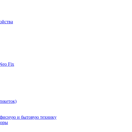
ойства
 Neo Fix
тикеток)
офисную и бытовую технику
поры