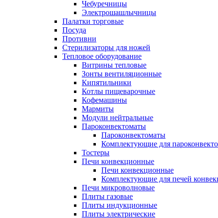
Чебуречницы
Электрошашлычницы
Палатки торговые
Посуда
Противни
Стерилизаторы для ножей
Тепловое оборудование
Витрины тепловые
Зонты вентиляционные
Кипятильники
Котлы пищеварочные
Кофемашины
Мармиты
Модули нейтральные
Пароконвектоматы
Пароконвектоматы
Комплектующие для пароконвекто
Тостеры
Печи конвекционные
Печи конвекционные
Комплектующие для печей конве
Печи микроволновые
Плиты газовые
Плиты индукционные
Плиты электрические