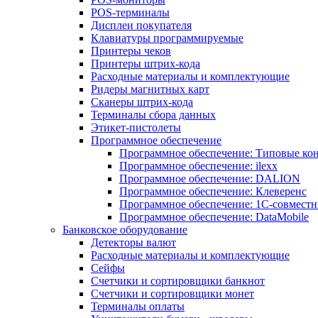
POS-терминалы
Дисплеи покупателя
Клавиатуры программируемые
Принтеры чеков
Принтеры штрих-кода
Расходные материалы и комплектующие
Ридеры магнитных карт
Сканеры штрих-кода
Терминалы сбора данных
Этикет-пистолеты
Программное обеспечение
Программное обеспечение: Типовые к
Программное обеспечение: ilexx
Программное обеспечение: DALION
Программное обеспечение: Клеверенс
Программное обеспечение: 1С-совмест
Программное обеспечение: DataMobile
Банковское оборудование
Детекторы валют
Расходные материалы и комплектующие
Сейфы
Счетчики и сортировщики банкнот
Счетчики и сортировщики монет
Терминалы оплаты