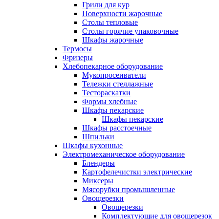
Грили для кур
Поверхности жарочные
Столы тепловые
Столы горячие упаковочные
Шкафы жарочные
Термосы
Фризеры
Хлебопекарное оборудование
Мукопросеиватели
Тележки стеллажные
Тестораскатки
Формы хлебные
Шкафы пекарские
Шкафы пекарские
Шкафы расстоечные
Шпильки
Шкафы кухонные
Электромеханическое оборудование
Блендеры
Картофелечистки электрические
Миксеры
Мясорубки промышленные
Овощерезки
Овощерезки
Комплектующие для овощерезок