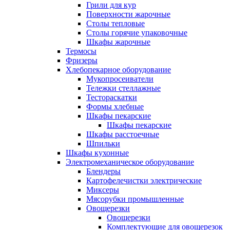
Грили для кур
Поверхности жарочные
Столы тепловые
Столы горячие упаковочные
Шкафы жарочные
Термосы
Фризеры
Хлебопекарное оборудование
Мукопросеиватели
Тележки стеллажные
Тестораскатки
Формы хлебные
Шкафы пекарские
Шкафы пекарские
Шкафы расстоечные
Шпильки
Шкафы кухонные
Электромеханическое оборудование
Блендеры
Картофелечистки электрические
Миксеры
Мясорубки промышленные
Овощерезки
Овощерезки
Комплектующие для овощерезок