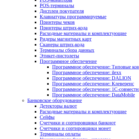
POS-терминалы
Дисплеи покупателя
Клавиатуры программируемые
Принтеры чеков
Принтеры штрих-кода
Расходные материалы и комплектующие
Ридеры магнитных карт
Сканеры штрих-кода
Терминалы сбора данных
Этикет-пистолеты
Программное обеспечение
Программное обеспечение: Типовые к
Программное обеспечение: ilexx
Программное обеспечение: DALION
Программное обеспечение: Клеверенс
Программное обеспечение: 1С-совмест
Программное обеспечение: DataMobile
Банковское оборудование
Детекторы валют
Расходные материалы и комплектующие
Сейфы
Счетчики и сортировщики банкнот
Счетчики и сортировщики монет
Терминалы оплаты