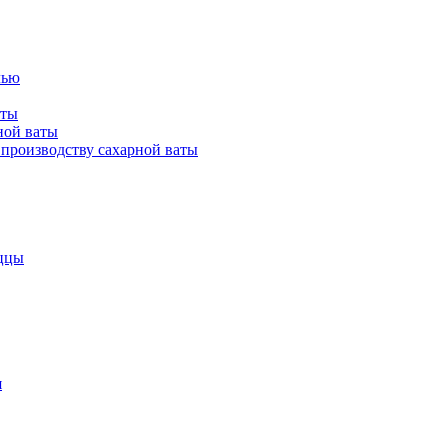
лью
аты
ной ваты
производству сахарной ваты
ццы
я