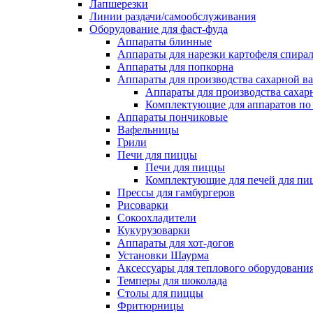
Лапшерезки
Линии раздачи/самообслуживания
Оборудование для фаст-фуда
Аппараты блинные
Аппараты для нарезки картофеля спира
Аппараты для попкорна
Аппараты для производства сахарной в
Аппараты для производства сахар
Комплектующие для аппаратов по 
Аппараты пончиковые
Вафельницы
Грили
Печи для пиццы
Печи для пиццы
Комплектующие для печей для пи
Прессы для гамбургеров
Рисоварки
Сокоохладители
Кукурузоварки
Аппараты для хот-догов
Установки Шаурма
Аксессуары для теплового оборудовани
Темперы для шоколада
Столы для пиццы
Фритюрницы