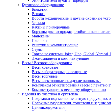
Уничтожители бумаги - шредеры
Бутиковое оборудование
Банкетки
Вешала
Ворота механические и другие охранные устр
Зеркала
Кабины примерочные
Корзины для распродаж, стойки и накопители
Манекены
Плечики
Решетки и комплектующие
Стулья
Торговые системы Joker, Uno, Global, Vertical,
Экономпанели и комплектующие
Весы / Весовое оборудование
Весы крановые
Весы лабораторные, ювелирные
Весы торговые
Весы электронные складские напольные
Комплексы этикетирования (весы с печатью э
Комплектующие к весовому оборудованию
Изделия из пластика и оргстекла
Подставки под меню, печатную продукцию, 
Полочные разделители, толкатели и задние о
Ценникодержатели