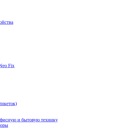
ойства
 Neo Fix
тикеток)
офисную и бытовую технику
поры