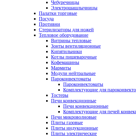
Чебуречницы
Электрошашлычницы
Палатки торговые
Посуда
Противни
Стерилизаторы для ножей
Тепловое оборудование
Витрины тепловые
Зонты вентиляционные
Кипятильники
Котлы пищеварочные
Кофемашины
Мармиты
Модули нейтральные
Пароконвектоматы
Пароконвектоматы
Комплектующие для пароконвекто
Тостеры
Печи конвекционные
Печи конвекционные
Комплектующие для печей конве
Печи микроволновые
Плиты газовые
Плиты индукционные
Плиты электрические