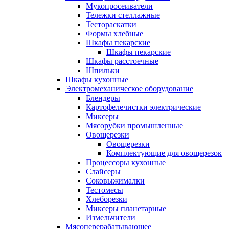
Мукопросеиватели
Тележки стеллажные
Тестораскатки
Формы хлебные
Шкафы пекарские
Шкафы пекарские
Шкафы расстоечные
Шпильки
Шкафы кухонные
Электромеханическое оборудование
Блендеры
Картофелечистки электрические
Миксеры
Мясорубки промышленные
Овощерезки
Овощерезки
Комплектующие для овощерезок
Процессоры кухонные
Слайсеры
Соковыжималки
Тестомесы
Хлеборезки
Миксеры планетарные
Измельчители
Мясоперерабатывающее