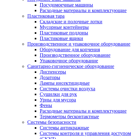
Посудомоечные машины
Расходные материалы и комплектующие
Пластиковая тара
Складские и полочные лотки
Мусорные контейнеры
Пластиковые поддоны
Пластиковые ящики
Производственное и упаковочное оборудование
Оборудование для копчения
Производственное оборудование
Упаковочное оборудование
Санитарно-гигиеническое оборудование
Диспенсеры
Дозаторы
Лампы инсектицидные
Системы очистки воздуха
Сушилки для рук
Урны для мусора
Фены
Расходные материалы и комплектующие
Термометры бесконтактные
Системы безопасности
Системы антикражные
Системы контроля и управления доступом
(СКУД)