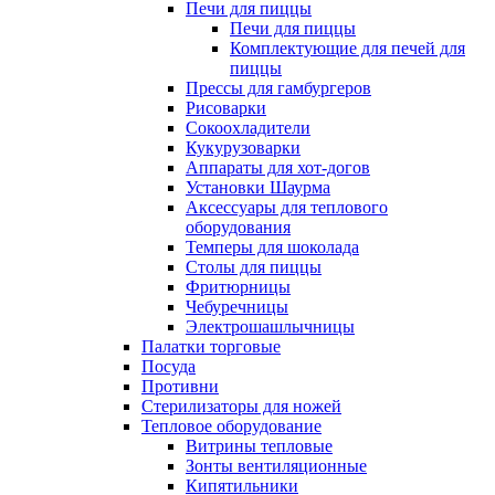
Печи для пиццы
Печи для пиццы
Комплектующие для печей для
пиццы
Прессы для гамбургеров
Рисоварки
Сокоохладители
Кукурузоварки
Аппараты для хот-догов
Установки Шаурма
Аксессуары для теплового
оборудования
Темперы для шоколада
Столы для пиццы
Фритюрницы
Чебуречницы
Электрошашлычницы
Палатки торговые
Посуда
Противни
Стерилизаторы для ножей
Тепловое оборудование
Витрины тепловые
Зонты вентиляционные
Кипятильники