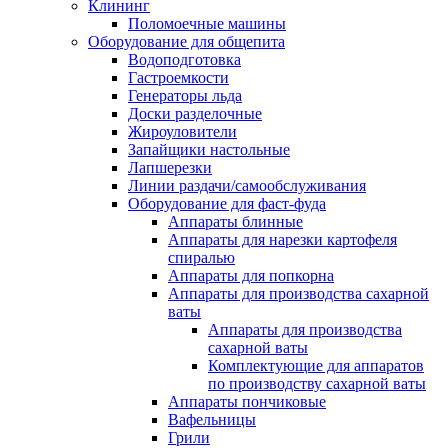
Клининг
Поломоечные машины
Оборудование для общепита
Водоподготовка
Гастроемкости
Генераторы льда
Доски разделочные
Жироуловители
Запайщики настольные
Лапшерезки
Линии раздачи/самообслуживания
Оборудование для фаст-фуда
Аппараты блинные
Аппараты для нарезки картофеля
спиралью
Аппараты для попкорна
Аппараты для производства сахарной
ваты
Аппараты для производства
сахарной ваты
Комплектующие для аппаратов
по производству сахарной ваты
Аппараты пончиковые
Вафельницы
Грили