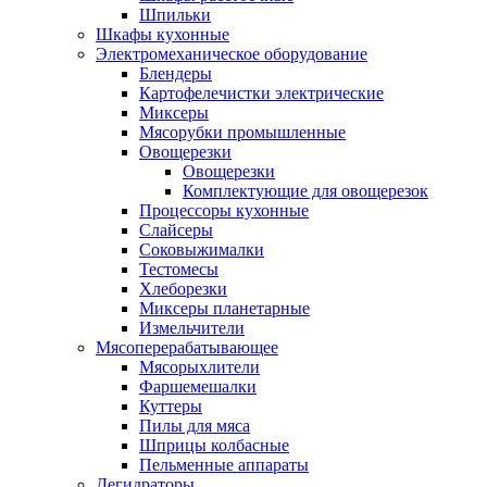
Шпильки
Шкафы кухонные
Электромеханическое оборудование
Блендеры
Картофелечистки электрические
Миксеры
Мясорубки промышленные
Овощерезки
Овощерезки
Комплектующие для овощерезок
Процессоры кухонные
Слайсеры
Соковыжималки
Тестомесы
Хлеборезки
Миксеры планетарные
Измельчители
Мясоперерабатывающее
Мясорыхлители
Фаршемешалки
Куттеры
Пилы для мяса
Шприцы колбасные
Пельменные аппараты
Дегидраторы