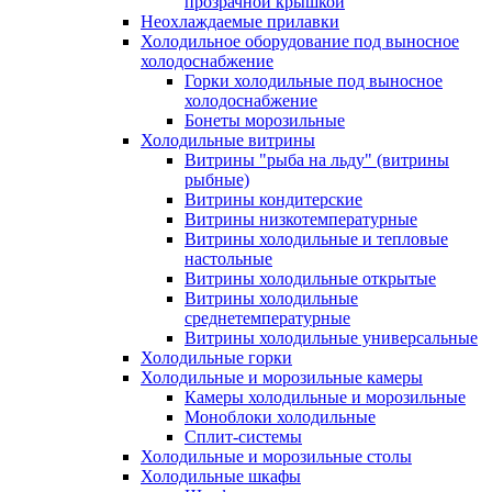
прозрачной крышкой
Неохлаждаемые прилавки
Холодильное оборудование под выносное
холодоснабжение
Горки холодильные под выносное
холодоснабжение
Бонеты морозильные
Холодильные витрины
Витрины "рыба на льду" (витрины
рыбные)
Витрины кондитерские
Витрины низкотемпературные
Витрины холодильные и тепловые
настольные
Витрины холодильные открытые
Витрины холодильные
среднетемпературные
Витрины холодильные универсальные
Холодильные горки
Холодильные и морозильные камеры
Камеры холодильные и морозильные
Моноблоки холодильные
Сплит-системы
Холодильные и морозильные столы
Холодильные шкафы