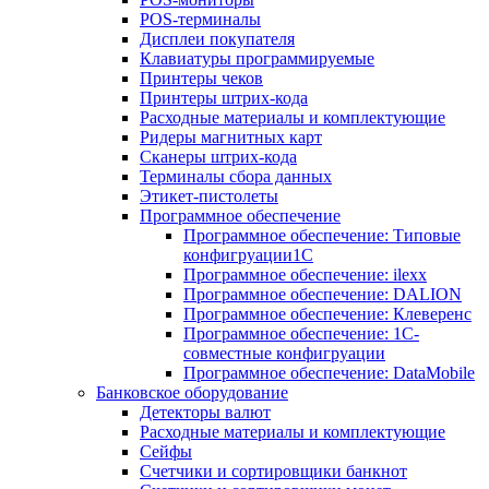
POS-терминалы
Дисплеи покупателя
Клавиатуры программируемые
Принтеры чеков
Принтеры штрих-кода
Расходные материалы и комплектующие
Ридеры магнитных карт
Сканеры штрих-кода
Терминалы сбора данных
Этикет-пистолеты
Программное обеспечение
Программное обеспечение: Типовые
конфигруации1С
Программное обеспечение: ilexx
Программное обеспечение: DALION
Программное обеспечение: Клеверенс
Программное обеспечение: 1С-
совместные конфигруации
Программное обеспечение: DataMobile
Банковское оборудование
Детекторы валют
Расходные материалы и комплектующие
Сейфы
Счетчики и сортировщики банкнот