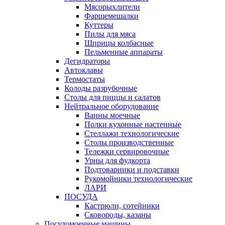
Мясорыхлители
Фаршемешалки
Куттеры
Пилы для мяса
Шприцы колбасные
Пельменные аппараты
Дегидраторы
Автоклавы
Термостаты
Колоды разрубочные
Столы для пиццы и салатов
Нейтральное оборудование
Ванны моечные
Полки кухонные настенные
Стеллажи технологические
Столы производственные
Тележки сервировочные
Урны для фудкорта
Подтоварники и подставки
Рукомойники технологические
ЛАРИ
ПОСУДА
Кастрюли, сотейники
Сковороды, казаны
Посудомоечные машины