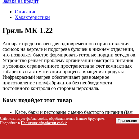
Заявка на кредит
Описание
Характеристики
Гриль МК-1.22
Аппарат предназначен для одновременного приготовления
сосисок на вертеле и подогрева булочек в нижнем отделении,
что позволяет быстро формировать готовые порции хот-догов.
Устройство решает проблему организации быстрого питания
в условиях ограниченного пространства за счет компактных
габаритов и автоматизации процесса вращения продукта.
Инфракрасный нагрев обеспечивает равномерное
приготовление полуфабрикатов без необходимости
постоянного контроля со стороны персонала.
Кому подойдет этот товар
Кафе, бары и рестораны с меню быстрого питания (fast
food)
Сайт использует файлы cookie, обрабатываемые Вашим браузером.
Принимаю
Подробнее в
Политике обработки cookie
.
Фуд-корты в торговых центрах и развлекательных
комплексах
Стрит-фуд точки и уличные киоски