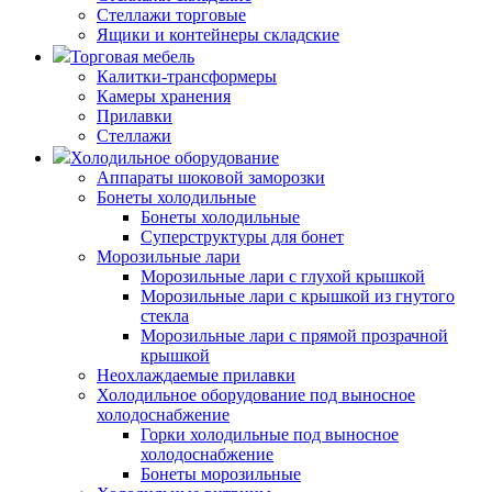
Стеллажи торговые
Ящики и контейнеры складские
Торговая мебель
Калитки-трансформеры
Камеры хранения
Прилавки
Стеллажи
Холодильное оборудование
Аппараты шоковой заморозки
Бонеты холодильные
Бонеты холодильные
Суперструктуры для бонет
Морозильные лари
Морозильные лари с глухой крышкой
Морозильные лари с крышкой из гнутого
стекла
Морозильные лари с прямой прозрачной
крышкой
Неохлаждаемые прилавки
Холодильное оборудование под выносное
холодоснабжение
Горки холодильные под выносное
холодоснабжение
Бонеты морозильные