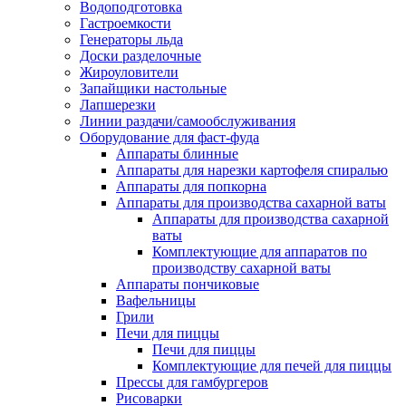
Водоподготовка
Гастроемкости
Генераторы льда
Доски разделочные
Жироуловители
Запайщики настольные
Лапшерезки
Линии раздачи/самообслуживания
Оборудование для фаст-фуда
Аппараты блинные
Аппараты для нарезки картофеля спиралью
Аппараты для попкорна
Аппараты для производства сахарной ваты
Аппараты для производства сахарной
ваты
Комплектующие для аппаратов по
производству сахарной ваты
Аппараты пончиковые
Вафельницы
Грили
Печи для пиццы
Печи для пиццы
Комплектующие для печей для пиццы
Прессы для гамбургеров
Рисоварки