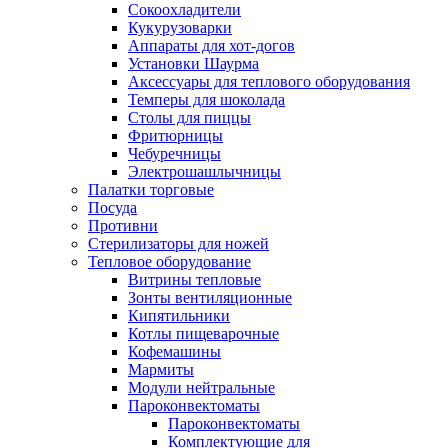
Сокоохладители
Кукурузоварки
Аппараты для хот-догов
Установки Шаурма
Аксессуары для теплового оборудования
Темперы для шоколада
Столы для пиццы
Фритюрницы
Чебуречницы
Электрошашлычницы
Палатки торговые
Посуда
Противни
Стерилизаторы для ножей
Тепловое оборудование
Витрины тепловые
Зонты вентиляционные
Кипятильники
Котлы пищеварочные
Кофемашины
Мармиты
Модули нейтральные
Пароконвектоматы
Пароконвектоматы
Комплектующие для