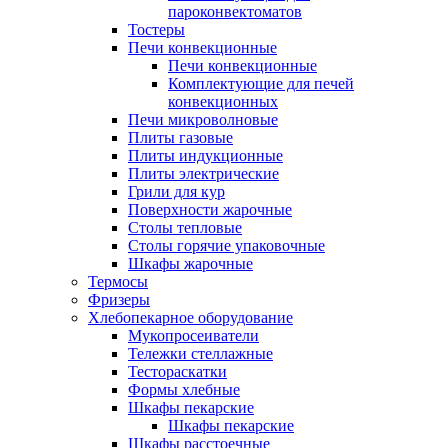
пароконвектоматов
Тостеры
Печи конвекционные
Печи конвекционные
Комплектующие для печей
конвекционных
Печи микроволновые
Плиты газовые
Плиты индукционные
Плиты электрические
Грили для кур
Поверхности жарочные
Столы тепловые
Столы горячие упаковочные
Шкафы жарочные
Термосы
Фризеры
Хлебопекарное оборудование
Мукопросеиватели
Тележки стеллажные
Тестораскатки
Формы хлебные
Шкафы пекарские
Шкафы пекарские
Шкафы расстоечные