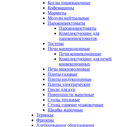
Котлы пищеварочные
Кофемашины
Мармиты
Модули нейтральные
Пароконвектоматы
Пароконвектоматы
Комплектующие для
пароконвектоматов
Тостеры
Печи конвекционные
Печи конвекционные
Комплектующие для печей
конвекционных
Печи микроволновые
Плиты газовые
Плиты индукционные
Плиты электрические
Грили для кур
Поверхности жарочные
Столы тепловые
Столы горячие упаковочные
Шкафы жарочные
Термосы
Фризеры
Хлебопекарное оборудование