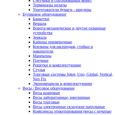
Счетчики и сортировщики монет
Терминалы оплаты
Уничтожители бумаги - шредеры
Бутиковое оборудование
Банкетки
Вешала
Ворота механические и другие охранные
устройства
Зеркала
Кабины примерочные
Корзины для распродаж, стойки и
накопители
Манекены
Плечики
Решетки и комплектующие
Стулья
Торговые системы Joker, Uno, Global, Vertical,
Neo Fix
Экономпанели и комплектующие
Весы / Весовое оборудование
Весы крановые
Весы лабораторные, ювелирные
Весы торговые
Весы электронные складские напольные
Комплексы этикетирования (весы с печатью