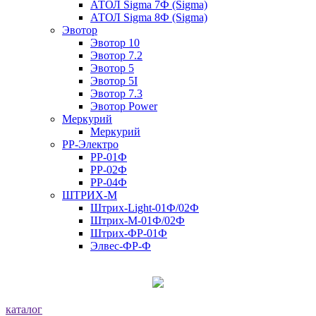
АТОЛ Sigma 7Ф (Sigma)
АТОЛ Sigma 8Ф (Sigma)
Эвотор
Эвотор 10
Эвотор 7.2
Эвотор 5
Эвотор 5I
Эвотор 7.3
Эвотор Power
Меркурий
Меркурий
РР-Электро
РР-01Ф
РР-02Ф
РР-04Ф
ШТРИХ-М
Штрих-Light-01Ф/02Ф
Штрих-М-01Ф/02Ф
Штрих-ФР-01Ф
Элвес-ФР-Ф
каталог