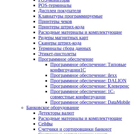
POS-терминалы
Дисплеи покупателя
Клавиатуры программируемые
Принтеры чеков
Принтеры штрих-кода
Расходные материалы и комплектующие
Ридеры магнитных карт
Сканеры штрих-кода
Терминалы сбора данных
Этикет-пистолеты
Программное обеспечение
Программное обеспечение: Типовые
конфигруации1С
Программное обеспечение: ilexx
Программное обеспечение: DALION
Программное обеспечение: Клеверенс
Программное обеспечение: 1С-
совместные конфигруации
Программное обеспечение: DataMobile
Банковское оборудование
Детекторы валют
Расходные материалы и комплектующие
Сейфы
Счетчики и сортировщики банкнот