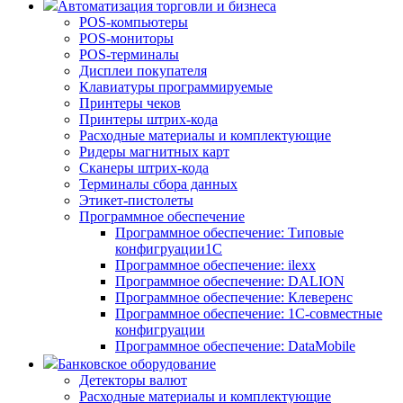
Автоматизация торговли и бизнеса
POS-компьютеры
POS-мониторы
POS-терминалы
Дисплеи покупателя
Клавиатуры программируемые
Принтеры чеков
Принтеры штрих-кода
Расходные материалы и комплектующие
Ридеры магнитных карт
Сканеры штрих-кода
Терминалы сбора данных
Этикет-пистолеты
Программное обеспечение
Программное обеспечение: Типовые
конфигруации1С
Программное обеспечение: ilexx
Программное обеспечение: DALION
Программное обеспечение: Клеверенс
Программное обеспечение: 1С-совместные
конфигруации
Программное обеспечение: DataMobile
Банковское оборудование
Детекторы валют
Расходные материалы и комплектующие