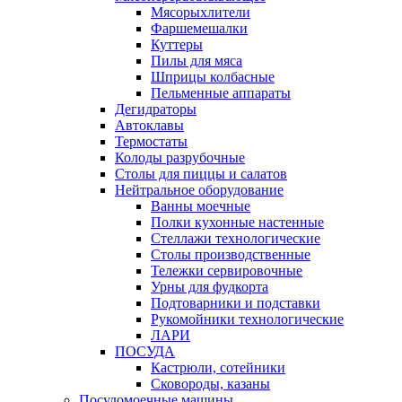
Мясорыхлители
Фаршемешалки
Куттеры
Пилы для мяса
Шприцы колбасные
Пельменные аппараты
Дегидраторы
Автоклавы
Термостаты
Колоды разрубочные
Столы для пиццы и салатов
Нейтральное оборудование
Ванны моечные
Полки кухонные настенные
Стеллажи технологические
Столы производственные
Тележки сервировочные
Урны для фудкорта
Подтоварники и подставки
Рукомойники технологические
ЛАРИ
ПОСУДА
Кастрюли, сотейники
Сковороды, казаны
Посудомоечные машины