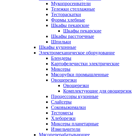
Мукопросеиватели
Тележки стеллажные
Тестораскатки
Формы хлебные
Шкафы пекарские
Шкафы пекарские
Шкафы расстоечные
Шпильки
Шкафы кухонные
Электромеханическое оборудование
Блендеры
Картофелечистки электрические
Миксеры
Мясорубки промышленные
Овощерезки
Овощерезки
Комплектующие для овощерезок
Процессоры кухонные
Слайсеры
Соковыжималки
Тестомесы
Хлеборезки
Миксеры планетарные
Измельчители
Мясоперерабатывающее