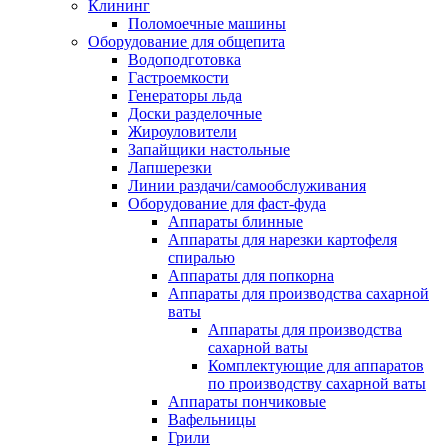
Клининг
Поломоечные машины
Оборудование для общепита
Водоподготовка
Гастроемкости
Генераторы льда
Доски разделочные
Жироуловители
Запайщики настольные
Лапшерезки
Линии раздачи/самообслуживания
Оборудование для фаст-фуда
Аппараты блинные
Аппараты для нарезки картофеля
спиралью
Аппараты для попкорна
Аппараты для производства сахарной
ваты
Аппараты для производства
сахарной ваты
Комплектующие для аппаратов
по производству сахарной ваты
Аппараты пончиковые
Вафельницы
Грили