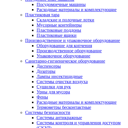
Посудомоечные машины
Расходные материалы и комплектующие
Пластиковая тара
Складские и полочные лотки
Мусорные контейнеры
Пластиковые поддоны
Пластиковые ящики
Производственное и упаковочное оборудование
Оборудование для копчения
Производственное оборудование
Упаковочное оборудование
Санитарно-гигиеническое оборудование
Диспенсеры
Дозаторы
Лампы инсектицидные
Системы очистки воздуха
Сушилки для рук
Урны для мусора
Фены
Расходные материалы и комплектующие
Термометры бесконтактные
Системы безопасности
Системы антикражные
Системы контроля и управления доступом
(СКУД)