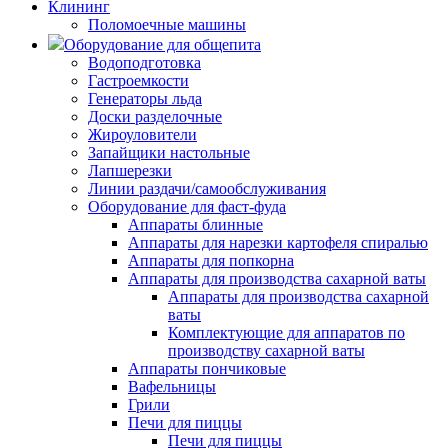
Клининг
Поломоечные машины
Оборудование для общепита
Водоподготовка
Гастроемкости
Генераторы льда
Доски разделочные
Жироуловители
Запайщики настольные
Лапшерезки
Линии раздачи/самообслуживания
Оборудование для фаст-фуда
Аппараты блинные
Аппараты для нарезки картофеля спиралью
Аппараты для попкорна
Аппараты для производства сахарной ваты
Аппараты для производства сахарной
ваты
Комплектующие для аппаратов по
производству сахарной ваты
Аппараты пончиковые
Вафельницы
Грили
Печи для пиццы
Печи для пиццы