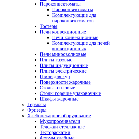
Пароконвектоматы
Пароконвектоматы
Комплектующие для
пароконвектоматов
Тостеры
Печи конвекционные
Печи конвекционные
Комплектующие для печей
конвекционных
Печи микроволновые
Плиты газовые
Плиты индукционные
Плиты электрические
Грили для кур
Поверхности жарочные
Столы тепловые
Столы горячие упаковочные
Шкафы жарочные
Термосы
Фризеры
Хлебопекарное оборудование
Мукопросеиватели
Тележки стеллажные
Тестораскатки
Формы хлебные