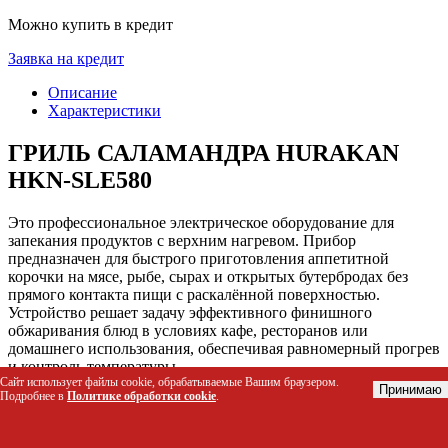
Можно купить в кредит
Заявка на кредит
Описание
Характеристики
ГРИЛЬ САЛАМАНДРА HURAKAN
HKN-SLE580
Это профессиональное электрическое оборудование для
запекания продуктов с верхним нагревом. Прибор
предназначен для быстрого приготовления аппетитной
корочки на мясе, рыбе, сырах и открытых бутербродах без
прямого контакта пищи с раскалённой поверхностью.
Устройство решает задачу эффективного финишного
обжаривания блюд в условиях кафе, ресторанов или
домашнего использования, обеспечивая равномерный прогрев
и контроль температуры.
Сайт использует файлы cookie, обрабатываемые Вашим браузером.
Принимаю
Подробнее в
Политике обработки cookie
.
Кому подойдёт этот товар
Шеф-повара и линейные повара для завершения