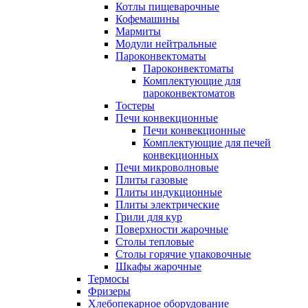
Котлы пищеварочные
Кофемашины
Мармиты
Модули нейтральные
Пароконвектоматы
Пароконвектоматы
Комплектующие для
пароконвектоматов
Тостеры
Печи конвекционные
Печи конвекционные
Комплектующие для печей
конвекционных
Печи микроволновые
Плиты газовые
Плиты индукционные
Плиты электрические
Грили для кур
Поверхности жарочные
Столы тепловые
Столы горячие упаковочные
Шкафы жарочные
Термосы
Фризеры
Хлебопекарное оборудование