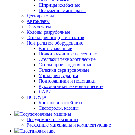
Шприцы колбасные
Пельменные аппараты
Дегидраторы
Автоклавы
Термостаты
Колоды разрубочные
Столы для пиццы и салатов
Нейтральное оборудование
Ванны моечные
Полки кухонные настенные
Стеллажи технологические
Столы производственные
Тележки сервировочные
Урны для фудкорта
Подтоварники и подставки
Рукомойники технологические
ЛАРИ
ПОСУДА
Кастрюли, сотейники
Сковороды, казаны
Посудомоечные машины
Посудомоечные машины
Расходные материалы и комплектующие
Пластиковая тара