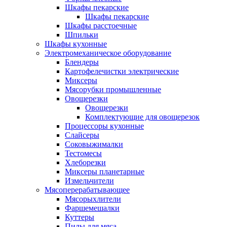
Шкафы пекарские
Шкафы пекарские
Шкафы расстоечные
Шпильки
Шкафы кухонные
Электромеханическое оборудование
Блендеры
Картофелечистки электрические
Миксеры
Мясорубки промышленные
Овощерезки
Овощерезки
Комплектующие для овощерезок
Процессоры кухонные
Слайсеры
Соковыжималки
Тестомесы
Хлеборезки
Миксеры планетарные
Измельчители
Мясоперерабатывающее
Мясорыхлители
Фаршемешалки
Куттеры
Пилы для мяса