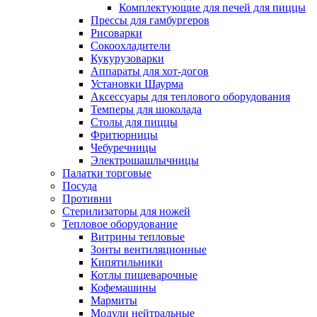
Комплектующие для печей для пиццы
Прессы для гамбургеров
Рисоварки
Сокоохладители
Кукурузоварки
Аппараты для хот-догов
Установки Шаурма
Аксессуары для теплового оборудования
Темперы для шоколада
Столы для пиццы
Фритюрницы
Чебуречницы
Электрошашлычницы
Палатки торговые
Посуда
Противни
Стерилизаторы для ножей
Тепловое оборудование
Витрины тепловые
Зонты вентиляционные
Кипятильники
Котлы пищеварочные
Кофемашины
Мармиты
Модули нейтральные