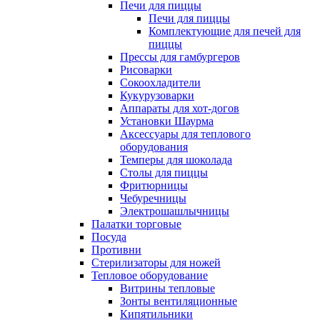
Печи для пиццы
Печи для пиццы
Комплектующие для печей для
пиццы
Прессы для гамбургеров
Рисоварки
Сокоохладители
Кукурузоварки
Аппараты для хот-догов
Установки Шаурма
Аксессуары для теплового
оборудования
Темперы для шоколада
Столы для пиццы
Фритюрницы
Чебуречницы
Электрошашлычницы
Палатки торговые
Посуда
Противни
Стерилизаторы для ножей
Тепловое оборудование
Витрины тепловые
Зонты вентиляционные
Кипятильники