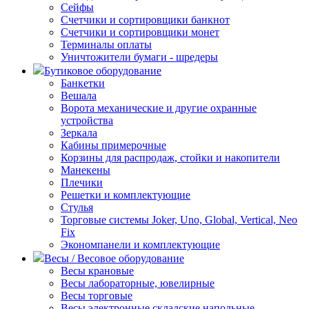
Сейфы
Счетчики и сортировщики банкнот
Счетчики и сортировщики монет
Терминалы оплаты
Уничтожители бумаги - шредеры
Бутиковое оборудование
Банкетки
Вешала
Ворота механические и другие охранные
устройства
Зеркала
Кабины примерочные
Корзины для распродаж, стойки и накопители
Манекены
Плечики
Решетки и комплектующие
Стулья
Торговые системы Joker, Uno, Global, Vertical, Neo
Fix
Экономпанели и комплектующие
Весы / Весовое оборудование
Весы крановые
Весы лабораторные, ювелирные
Весы торговые
Весы электронные складские напольные