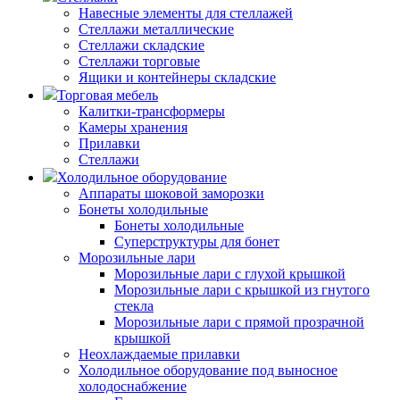
Навесные элементы для стеллажей
Стеллажи металлические
Стеллажи складские
Стеллажи торговые
Ящики и контейнеры складские
Торговая мебель
Калитки-трансформеры
Камеры хранения
Прилавки
Стеллажи
Холодильное оборудование
Аппараты шоковой заморозки
Бонеты холодильные
Бонеты холодильные
Суперструктуры для бонет
Морозильные лари
Морозильные лари с глухой крышкой
Морозильные лари с крышкой из гнутого
стекла
Морозильные лари с прямой прозрачной
крышкой
Неохлаждаемые прилавки
Холодильное оборудование под выносное
холодоснабжение