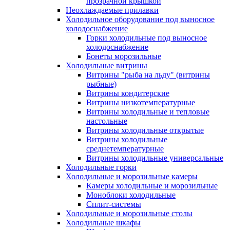
прозрачной крышкой
Неохлаждаемые прилавки
Холодильное оборудование под выносное
холодоснабжение
Горки холодильные под выносное
холодоснабжение
Бонеты морозильные
Холодильные витрины
Витрины "рыба на льду" (витрины
рыбные)
Витрины кондитерские
Витрины низкотемпературные
Витрины холодильные и тепловые
настольные
Витрины холодильные открытые
Витрины холодильные
среднетемпературные
Витрины холодильные универсальные
Холодильные горки
Холодильные и морозильные камеры
Камеры холодильные и морозильные
Моноблоки холодильные
Сплит-системы
Холодильные и морозильные столы
Холодильные шкафы