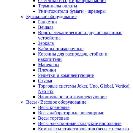
Счетчики и сортировщики монет
Терминалы оплаты
Уничтожители бумаги - шредеры
Бутиковое оборудование
Банкетки
Вешала
Ворота механические и другие охранные
устройства
Зеркала
Кабины примерочные
Корзины для распродаж, стойки и
накопители
Манекены
Плечики
Решетки и комплектующие
Стулья
Торговые системы Joker, Uno, Global, Vertical,
Neo Fix
Экономпанели и комплектующие
Весы / Весовое оборудование
Весы крановые
Весы лабораторные, ювелирные
Весы торговые
Весы электронные складские напольные
Комплексы этикетирования (весы с печатью