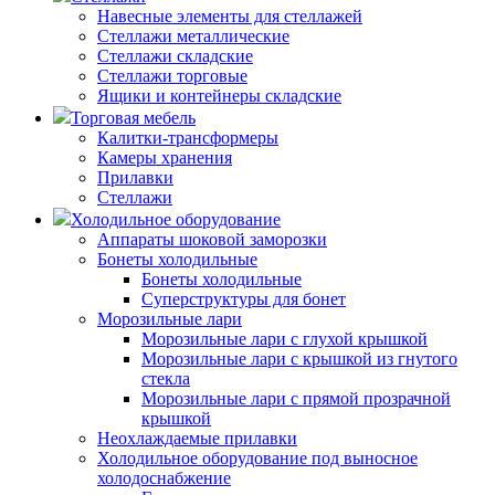
Навесные элементы для стеллажей
Стеллажи металлические
Стеллажи складские
Стеллажи торговые
Ящики и контейнеры складские
Торговая мебель
Калитки-трансформеры
Камеры хранения
Прилавки
Стеллажи
Холодильное оборудование
Аппараты шоковой заморозки
Бонеты холодильные
Бонеты холодильные
Суперструктуры для бонет
Морозильные лари
Морозильные лари с глухой крышкой
Морозильные лари с крышкой из гнутого
стекла
Морозильные лари с прямой прозрачной
крышкой
Неохлаждаемые прилавки
Холодильное оборудование под выносное
холодоснабжение