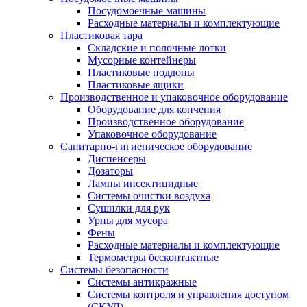
Посудомоечные машины
Расходные материалы и комплектующие
Пластиковая тара
Складские и полочные лотки
Мусорные контейнеры
Пластиковые поддоны
Пластиковые ящики
Производственное и упаковочное оборудование
Оборудование для копчения
Производственное оборудование
Упаковочное оборудование
Санитарно-гигиеническое оборудование
Диспенсеры
Дозаторы
Лампы инсектицидные
Системы очистки воздуха
Сушилки для рук
Урны для мусора
Фены
Расходные материалы и комплектующие
Термометры бесконтактные
Системы безопасности
Системы антикражные
Системы контроля и управления доступом
(СКУД)