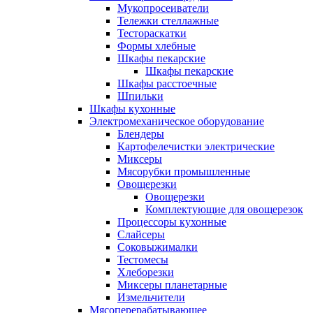
Мукопросеиватели
Тележки стеллажные
Тестораскатки
Формы хлебные
Шкафы пекарские
Шкафы пекарские
Шкафы расстоечные
Шпильки
Шкафы кухонные
Электромеханическое оборудование
Блендеры
Картофелечистки электрические
Миксеры
Мясорубки промышленные
Овощерезки
Овощерезки
Комплектующие для овощерезок
Процессоры кухонные
Слайсеры
Соковыжималки
Тестомесы
Хлеборезки
Миксеры планетарные
Измельчители
Мясоперерабатывающее