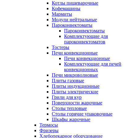
Котлы пищеварочные
Кофемашины
Мармиты
Модули нейтральные
Пароконвектоматы
Пароконвектоматы
Комплектующие для
пароконвектоматов
Тостеры
Печи конвекционные
Печи конвекционные
Комплектующие для печей
конвекционных
Печи микроволновые
Плиты газовые
Плиты индукционные
Плиты электрические
Грили для кур
Поверхности жарочные
Столы тепловые
Столы горячие упаковочные
Шкафы жарочные
Термосы
Фризеры
Хлебопекарное оборудование