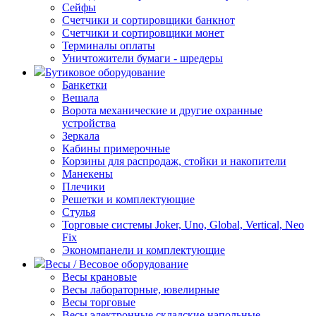
Сейфы
Счетчики и сортировщики банкнот
Счетчики и сортировщики монет
Терминалы оплаты
Уничтожители бумаги - шредеры
Бутиковое оборудование
Банкетки
Вешала
Ворота механические и другие охранные
устройства
Зеркала
Кабины примерочные
Корзины для распродаж, стойки и накопители
Манекены
Плечики
Решетки и комплектующие
Стулья
Торговые системы Joker, Uno, Global, Vertical, Neo
Fix
Экономпанели и комплектующие
Весы / Весовое оборудование
Весы крановые
Весы лабораторные, ювелирные
Весы торговые
Весы электронные складские напольные