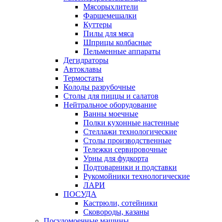
Мясорыхлители
Фаршемешалки
Куттеры
Пилы для мяса
Шприцы колбасные
Пельменные аппараты
Дегидраторы
Автоклавы
Термостаты
Колоды разрубочные
Столы для пиццы и салатов
Нейтральное оборудование
Ванны моечные
Полки кухонные настенные
Стеллажи технологические
Столы производственные
Тележки сервировочные
Урны для фудкорта
Подтоварники и подставки
Рукомойники технологические
ЛАРИ
ПОСУДА
Кастрюли, сотейники
Сковороды, казаны
Посудомоечные машины