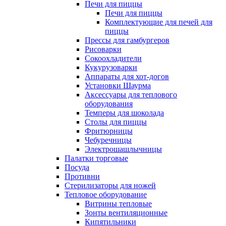
Печи для пиццы
Печи для пиццы
Комплектующие для печей для
пиццы
Прессы для гамбургеров
Рисоварки
Сокоохладители
Кукурузоварки
Аппараты для хот-догов
Установки Шаурма
Аксессуары для теплового
оборудования
Темперы для шоколада
Столы для пиццы
Фритюрницы
Чебуречницы
Электрошашлычницы
Палатки торговые
Посуда
Противни
Стерилизаторы для ножей
Тепловое оборудование
Витрины тепловые
Зонты вентиляционные
Кипятильники