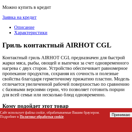
Можно купить в кредит
Заявка на кредит
Описание
Характеристики
Гриль контактный AIRHOT CGL
Контактный гриль AIRHOT CGL предназначен для быстрой
жарки мяса, рыбы, овощей и выпечки за счет одновременного
нагрева с двух сторон. Устройство обеспечивает равномерное
пропекание продуктов, сохраняя их сочность и полезные
свойства благодаря герметичному прижатию пластин. Модель
отличается увеличенной рабочей поверхностью по сравнению
с базовыми версиями серии, что позволяет готовить порции
для всей семьи или несколько блюд одновременно.
Кому подойдет этот товар
Сайт использует файлы cookie, обрабатываемые Вашим браузером.
Принимаю
Подробнее в
Политике обработки cookie
.
Семьям, ценящим скорость приготовления домашних
обедов и ужинов
Владельцам небольших кафе, баров и фастфуд-точек для