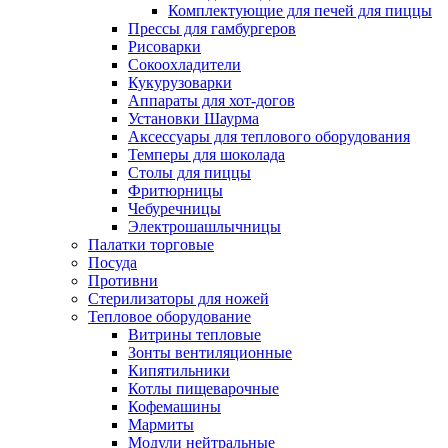
Комплектующие для печей для пиццы
Прессы для гамбургеров
Рисоварки
Сокоохладители
Кукурузоварки
Аппараты для хот-догов
Установки Шаурма
Аксессуары для теплового оборудования
Темперы для шоколада
Столы для пиццы
Фритюрницы
Чебуречницы
Электрошашлычницы
Палатки торговые
Посуда
Противни
Стерилизаторы для ножей
Тепловое оборудование
Витрины тепловые
Зонты вентиляционные
Кипятильники
Котлы пищеварочные
Кофемашины
Мармиты
Модули нейтральные