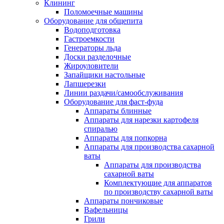
Клининг
Поломоечные машины
Оборудование для общепита
Водоподготовка
Гастроемкости
Генераторы льда
Доски разделочные
Жироуловители
Запайщики настольные
Лапшерезки
Линии раздачи/самообслуживания
Оборудование для фаст-фуда
Аппараты блинные
Аппараты для нарезки картофеля
спиралью
Аппараты для попкорна
Аппараты для производства сахарной
ваты
Аппараты для производства
сахарной ваты
Комплектующие для аппаратов
по производству сахарной ваты
Аппараты пончиковые
Вафельницы
Грили