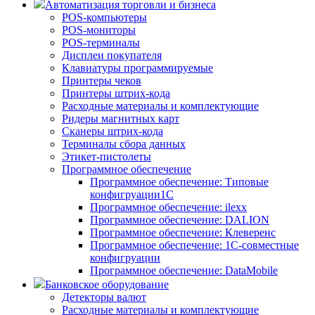
Автоматизация торговли и бизнеса
POS-компьютеры
POS-мониторы
POS-терминалы
Дисплеи покупателя
Клавиатуры программируемые
Принтеры чеков
Принтеры штрих-кода
Расходные материалы и комплектующие
Ридеры магнитных карт
Сканеры штрих-кода
Терминалы сбора данных
Этикет-пистолеты
Программное обеспечение
Программное обеспечение: Типовые
конфигруации1С
Программное обеспечение: ilexx
Программное обеспечение: DALION
Программное обеспечение: Клеверенс
Программное обеспечение: 1С-совместные
конфигруации
Программное обеспечение: DataMobile
Банковское оборудование
Детекторы валют
Расходные материалы и комплектующие