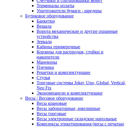
Счетчики и сортировщики монет
Терминалы оплаты
Уничтожители бумаги - шредеры
Бутиковое оборудование
Банкетки
Вешала
Ворота механические и другие охранные
устройства
Зеркала
Кабины примерочные
Корзины для распродаж, стойки и
накопители
Манекены
Плечики
Решетки и комплектующие
Стулья
Торговые системы Joker, Uno, Global, Vertical,
Neo Fix
Экономпанели и комплектующие
Весы / Весовое оборудование
Весы крановые
Весы лабораторные, ювелирные
Весы торговые
Весы электронные складские напольные
Комплексы этикетирования (весы с печатью