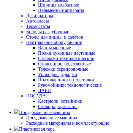
Шприцы колбасные
Пельменные аппараты
Дегидраторы
Автоклавы
Термостаты
Колоды разрубочные
Столы для пиццы и салатов
Нейтральное оборудование
Ванны моечные
Полки кухонные настенные
Стеллажи технологические
Столы производственные
Тележки сервировочные
Урны для фудкорта
Подтоварники и подставки
Рукомойники технологические
ЛАРИ
ПОСУДА
Кастрюли, сотейники
Сковороды, казаны
Посудомоечные машины
Посудомоечные машины
Расходные материалы и комплектующие
Пластиковая тара