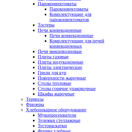
Пароконвектоматы
Пароконвектоматы
Комплектующие для
пароконвектоматов
Тостеры
Печи конвекционные
Печи конвекционные
Комплектующие для печей
конвекционных
Печи микроволновые
Плиты газовые
Плиты индукционные
Плиты электрические
Грили для кур
Поверхности жарочные
Столы тепловые
Столы горячие упаковочные
Шкафы жарочные
Термосы
Фризеры
Хлебопекарное оборудование
Мукопросеиватели
Тележки стеллажные
Тестораскатки
Формы хлебные