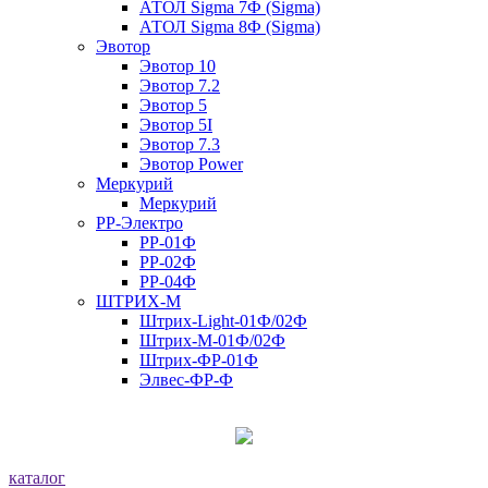
АТОЛ Sigma 7Ф (Sigma)
АТОЛ Sigma 8Ф (Sigma)
Эвотор
Эвотор 10
Эвотор 7.2
Эвотор 5
Эвотор 5I
Эвотор 7.3
Эвотор Power
Меркурий
Меркурий
РР-Электро
РР-01Ф
РР-02Ф
РР-04Ф
ШТРИХ-М
Штрих-Light-01Ф/02Ф
Штрих-М-01Ф/02Ф
Штрих-ФР-01Ф
Элвес-ФР-Ф
каталог