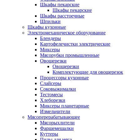
Шкафы пекарские
Шкафы пекарские
Шкафы расстоечные
Шпильки
Шкафы кухонные
Электромеханическое оборудование
Блендеры
Картофелечистки электрические
Миксеры
Мясорубки промышленные
Овощерезки
Овощерезки
Комплектующие для овощерезок
Процессоры кухонные
Слайсеры
Соковыжималки
Тестомесы
Хлеборезки
Миксеры планетарные
Измельчители
Мясоперерабатывающее
Мясорыхлители
Фаршемешалки
Куттеры
Пилы для мяса