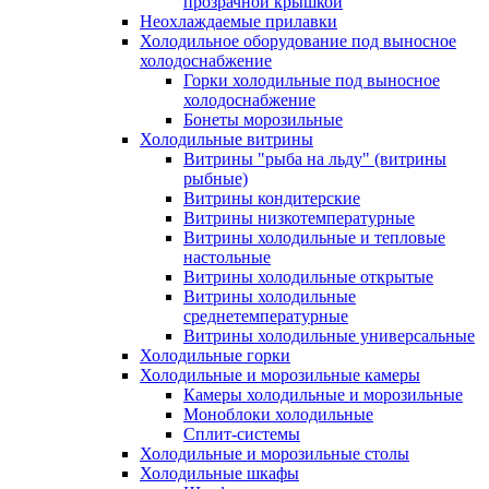
прозрачной крышкой
Неохлаждаемые прилавки
Холодильное оборудование под выносное
холодоснабжение
Горки холодильные под выносное
холодоснабжение
Бонеты морозильные
Холодильные витрины
Витрины "рыба на льду" (витрины
рыбные)
Витрины кондитерские
Витрины низкотемпературные
Витрины холодильные и тепловые
настольные
Витрины холодильные открытые
Витрины холодильные
среднетемпературные
Витрины холодильные универсальные
Холодильные горки
Холодильные и морозильные камеры
Камеры холодильные и морозильные
Моноблоки холодильные
Сплит-системы
Холодильные и морозильные столы
Холодильные шкафы