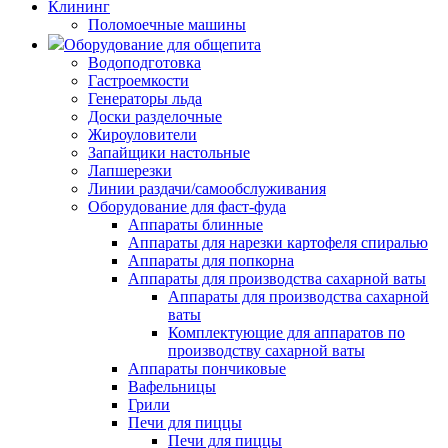
Клининг
Поломоечные машины
Оборудование для общепита
Водоподготовка
Гастроемкости
Генераторы льда
Доски разделочные
Жироуловители
Запайщики настольные
Лапшерезки
Линии раздачи/самообслуживания
Оборудование для фаст-фуда
Аппараты блинные
Аппараты для нарезки картофеля спиралью
Аппараты для попкорна
Аппараты для производства сахарной ваты
Аппараты для производства сахарной
ваты
Комплектующие для аппаратов по
производству сахарной ваты
Аппараты пончиковые
Вафельницы
Грили
Печи для пиццы
Печи для пиццы