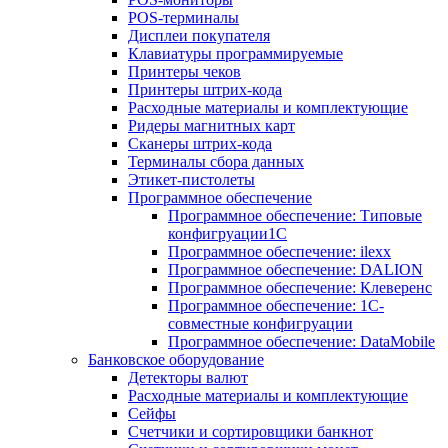
POS-терминалы
Дисплеи покупателя
Клавиатуры программируемые
Принтеры чеков
Принтеры штрих-кода
Расходные материалы и комплектующие
Ридеры магнитных карт
Сканеры штрих-кода
Терминалы сбора данных
Этикет-пистолеты
Программное обеспечение
Программное обеспечение: Типовые
конфигруации1С
Программное обеспечение: ilexx
Программное обеспечение: DALION
Программное обеспечение: Клеверенс
Программное обеспечение: 1С-
совместные конфигруации
Программное обеспечение: DataMobile
Банковское оборудование
Детекторы валют
Расходные материалы и комплектующие
Сейфы
Счетчики и сортировщики банкнот