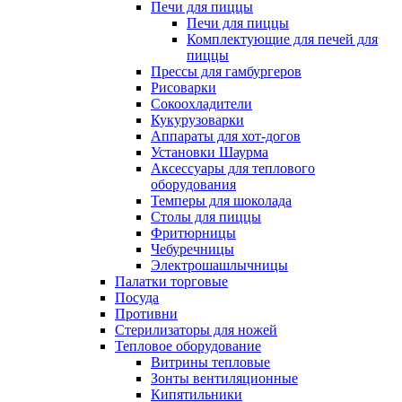
Печи для пиццы
Печи для пиццы
Комплектующие для печей для
пиццы
Прессы для гамбургеров
Рисоварки
Сокоохладители
Кукурузоварки
Аппараты для хот-догов
Установки Шаурма
Аксессуары для теплового
оборудования
Темперы для шоколада
Столы для пиццы
Фритюрницы
Чебуречницы
Электрошашлычницы
Палатки торговые
Посуда
Противни
Стерилизаторы для ножей
Тепловое оборудование
Витрины тепловые
Зонты вентиляционные
Кипятильники