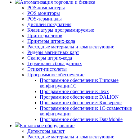
Автоматизация торговли и бизнеса
POS-компьютеры
POS-мониторы
POS-терминалы
Дисплеи покупателя
Клавиатуры программируемые
Принтеры чеков
Принтеры штрих-кода
Расходные материалы и комплектующие
Ридеры магнитных карт
Сканеры штрих-кода
Терминалы сбора данных
Этикет-пистолеты
Программное обеспечение
Программное обеспечение: Типовые
конфигруации1С
Программное обеспечение: ilexx
Программное обеспечение: DALION
Программное обеспечение: Клеверенс
Программное обеспечение: 1С-совместные
конфигруации
Программное обеспечение: DataMobile
Банковское оборудование
Детекторы валют
Расходные материалы и комплектующие