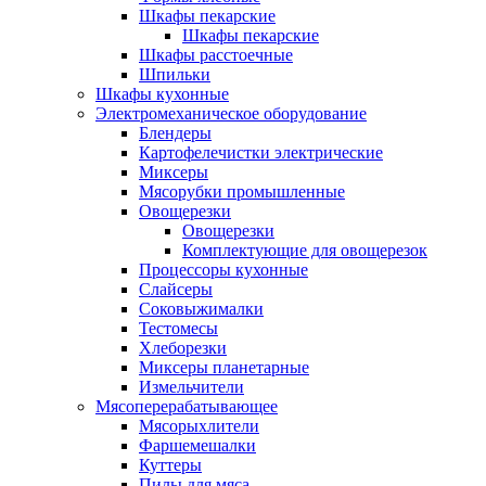
Шкафы пекарские
Шкафы пекарские
Шкафы расстоечные
Шпильки
Шкафы кухонные
Электромеханическое оборудование
Блендеры
Картофелечистки электрические
Миксеры
Мясорубки промышленные
Овощерезки
Овощерезки
Комплектующие для овощерезок
Процессоры кухонные
Слайсеры
Соковыжималки
Тестомесы
Хлеборезки
Миксеры планетарные
Измельчители
Мясоперерабатывающее
Мясорыхлители
Фаршемешалки
Куттеры
Пилы для мяса