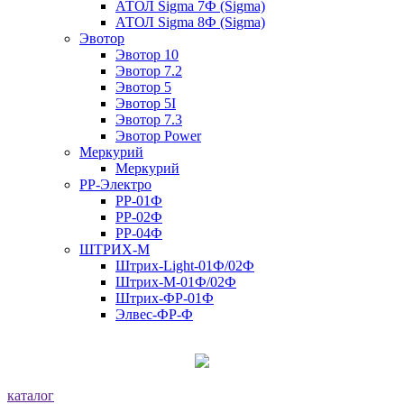
АТОЛ Sigma 7Ф (Sigma)
АТОЛ Sigma 8Ф (Sigma)
Эвотор
Эвотор 10
Эвотор 7.2
Эвотор 5
Эвотор 5I
Эвотор 7.3
Эвотор Power
Меркурий
Меркурий
РР-Электро
РР-01Ф
РР-02Ф
РР-04Ф
ШТРИХ-М
Штрих-Light-01Ф/02Ф
Штрих-М-01Ф/02Ф
Штрих-ФР-01Ф
Элвес-ФР-Ф
каталог