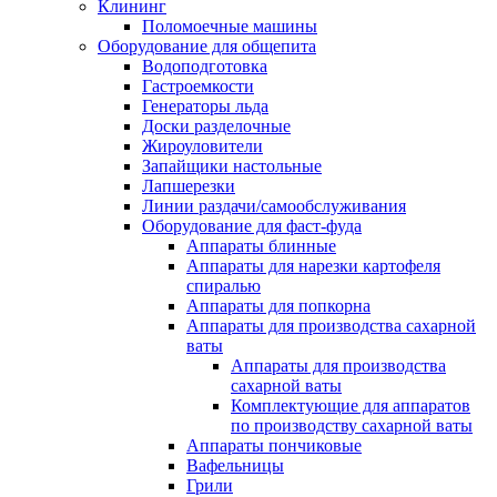
Клининг
Поломоечные машины
Оборудование для общепита
Водоподготовка
Гастроемкости
Генераторы льда
Доски разделочные
Жироуловители
Запайщики настольные
Лапшерезки
Линии раздачи/самообслуживания
Оборудование для фаст-фуда
Аппараты блинные
Аппараты для нарезки картофеля
спиралью
Аппараты для попкорна
Аппараты для производства сахарной
ваты
Аппараты для производства
сахарной ваты
Комплектующие для аппаратов
по производству сахарной ваты
Аппараты пончиковые
Вафельницы
Грили