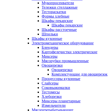
Мукопросеиватели
Тележки стеллажные
Тестораскатки
Формы хлебные
Шкафы пекарские
Шкафы пекарские
Шкафы расстоечные
Шпильки
Шкафы кухонные
Электромеханическое оборудование
Блендеры
Картофелечистки электрические
Миксеры
Мясорубки промышленные
Овощерезки
Овощерезки
Комплектующие для овощерезок
Процессоры кухонные
Слайсеры
Соковыжималки
Тестомесы
Хлеборезки
Миксеры планетарные
Измельчители
Мясоперерабатывающее