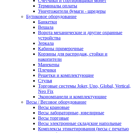
Счетчики и сортировщики монет
Терминалы оплаты
Уничтожители бумаги - шредеры
Бутиковое оборудование
Банкетки
Вешала
Ворота механические и другие охранные
устройства
Зеркала
Кабины примерочные
Корзины для распродаж, стойки и
накопители
Манекены
Плечики
Решетки и комплектующие
Стулья
Торговые системы Joker, Uno, Global, Vertical,
Neo Fix
Экономпанели и комплектующие
Весы / Весовое оборудование
Весы крановые
Весы лабораторные, ювелирные
Весы торговые
Весы электронные складские напольные
Комплексы этикетирования (весы с печатью