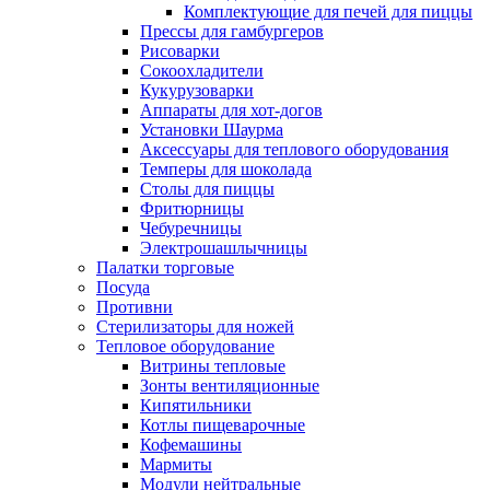
Комплектующие для печей для пиццы
Прессы для гамбургеров
Рисоварки
Сокоохладители
Кукурузоварки
Аппараты для хот-догов
Установки Шаурма
Аксессуары для теплового оборудования
Темперы для шоколада
Столы для пиццы
Фритюрницы
Чебуречницы
Электрошашлычницы
Палатки торговые
Посуда
Противни
Стерилизаторы для ножей
Тепловое оборудование
Витрины тепловые
Зонты вентиляционные
Кипятильники
Котлы пищеварочные
Кофемашины
Мармиты
Модули нейтральные