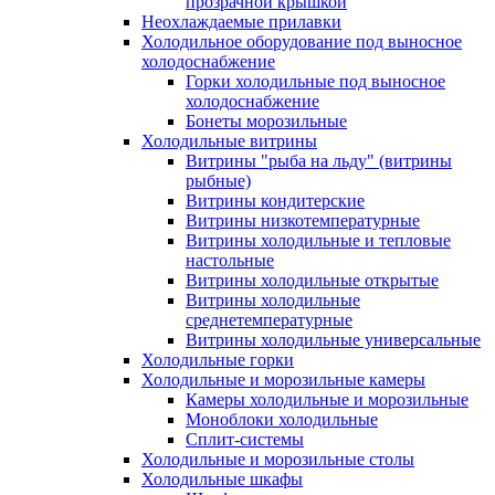
прозрачной крышкой
Неохлаждаемые прилавки
Холодильное оборудование под выносное
холодоснабжение
Горки холодильные под выносное
холодоснабжение
Бонеты морозильные
Холодильные витрины
Витрины "рыба на льду" (витрины
рыбные)
Витрины кондитерские
Витрины низкотемпературные
Витрины холодильные и тепловые
настольные
Витрины холодильные открытые
Витрины холодильные
среднетемпературные
Витрины холодильные универсальные
Холодильные горки
Холодильные и морозильные камеры
Камеры холодильные и морозильные
Моноблоки холодильные
Сплит-системы
Холодильные и морозильные столы
Холодильные шкафы