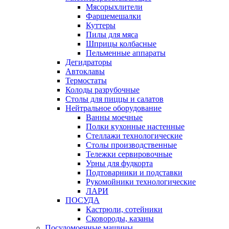
Мясорыхлители
Фаршемешалки
Куттеры
Пилы для мяса
Шприцы колбасные
Пельменные аппараты
Дегидраторы
Автоклавы
Термостаты
Колоды разрубочные
Столы для пиццы и салатов
Нейтральное оборудование
Ванны моечные
Полки кухонные настенные
Стеллажи технологические
Столы производственные
Тележки сервировочные
Урны для фудкорта
Подтоварники и подставки
Рукомойники технологические
ЛАРИ
ПОСУДА
Кастрюли, сотейники
Сковороды, казаны
Посудомоечные машины