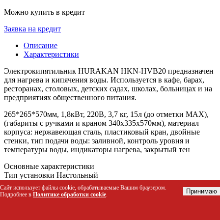
Можно купить в кредит
Заявка на кредит
Описание
Характеристики
Электрокипятильник HURAKAN HKN-HVB20 предназначен
для нагрева и кипячения воды. Используется в кафе, барах,
ресторанах, столовых, детских садах, школах, больницах и на
предприятиях общественного питания.
265*265*570мм, 1,8кВт, 220В, 3,7 кг, 15л (до отметки MAX),
(габариты с ручками и краном 340х335х570мм), материал
корпуса: нержавеющая сталь, пластиковый кран, двойные
стенки, тип подачи воды: заливной, контроль уровня и
температуры воды, индикаторы нагрева, закрытый тен
Основные характеристики
Тип установки Настольный
Тип подключения к воде Заливной
Сайт использует файлы cookie, обрабатываемые Вашим браузером.
Принимаю
Подключение к водопроводу Нет
Подробнее в
Политике обработки cookie
.
Объем 20 л.
Мощность 1.8 кВт
Напряжение 220 В