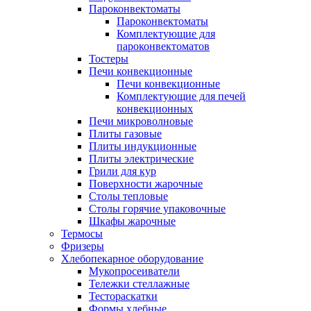
Пароконвектоматы
Пароконвектоматы
Комплектующие для
пароконвектоматов
Тостеры
Печи конвекционные
Печи конвекционные
Комплектующие для печей
конвекционных
Печи микроволновые
Плиты газовые
Плиты индукционные
Плиты электрические
Грили для кур
Поверхности жарочные
Столы тепловые
Столы горячие упаковочные
Шкафы жарочные
Термосы
Фризеры
Хлебопекарное оборудование
Мукопросеиватели
Тележки стеллажные
Тестораскатки
Формы хлебные