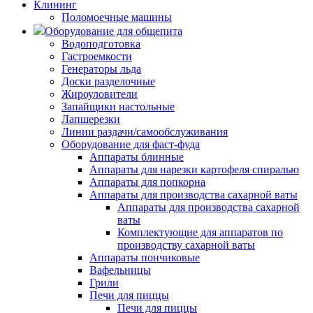
Клининг
Поломоечные машины
Оборудование для общепита
Водоподготовка
Гастроемкости
Генераторы льда
Доски разделочные
Жироуловители
Запайщики настольные
Лапшерезки
Линии раздачи/самообслуживания
Оборудование для фаст-фуда
Аппараты блинные
Аппараты для нарезки картофеля спиралью
Аппараты для попкорна
Аппараты для производства сахарной ваты
Аппараты для производства сахарной
ваты
Комплектующие для аппаратов по
производству сахарной ваты
Аппараты пончиковые
Вафельницы
Грили
Печи для пиццы
Печи для пиццы