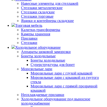
Навесные элементы для стеллажей
Стеллажи металлические
Стеллажи складские
Стеллажи торговые
Ящики и контейнеры складские
Торговая мебель
Калитки-трансформеры
Камеры хранения
Прилавки
Стеллажи
Холодильное оборудование
Аппараты шоковой заморозки
Бонеты холодильные
Бонеты холодильные
Суперструктуры для бонет
Морозильные лари
Морозильные лари с глухой крышкой
Морозильные лари с крышкой из гнутого
стекла
Морозильные лари с прямой прозрачной
крышкой
Неохлаждаемые прилавки
Холодильное оборудование под выносное
холодоснабжение