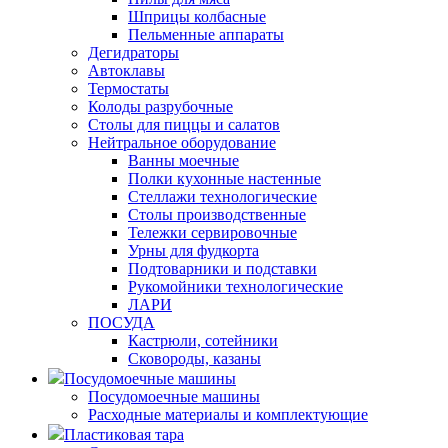
Шприцы колбасные
Пельменные аппараты
Дегидраторы
Автоклавы
Термостаты
Колоды разрубочные
Столы для пиццы и салатов
Нейтральное оборудование
Ванны моечные
Полки кухонные настенные
Стеллажи технологические
Столы производственные
Тележки сервировочные
Урны для фудкорта
Подтоварники и подставки
Рукомойники технологические
ЛАРИ
ПОСУДА
Кастрюли, сотейники
Сковороды, казаны
Посудомоечные машины
Посудомоечные машины
Расходные материалы и комплектующие
Пластиковая тара