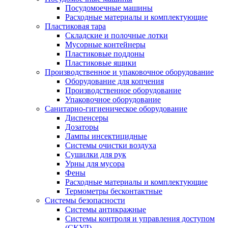
Посудомоечные машины
Расходные материалы и комплектующие
Пластиковая тара
Складские и полочные лотки
Мусорные контейнеры
Пластиковые поддоны
Пластиковые ящики
Производственное и упаковочное оборудование
Оборудование для копчения
Производственное оборудование
Упаковочное оборудование
Санитарно-гигиеническое оборудование
Диспенсеры
Дозаторы
Лампы инсектицидные
Системы очистки воздуха
Сушилки для рук
Урны для мусора
Фены
Расходные материалы и комплектующие
Термометры бесконтактные
Системы безопасности
Системы антикражные
Системы контроля и управления доступом
(СКУД)