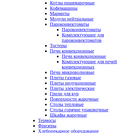
Котлы пищеварочные
Кофемашины
Мармиты
Модули нейтральные
Пароконвектоматы
Пароконвектоматы
Комплектующие для
пароконвектоматов
Тостеры
Печи конвекционные
Печи конвекционные
Комплектующие для печей
конвекционных
Печи микроволновые
Плиты газовые
Плиты индукционные
Плиты электрические
Грили для кур
Поверхности жарочные
Столы тепловые
Столы горячие упаковочные
Шкафы жарочные
Термосы
Фризеры
Хлебопекарное оборудование