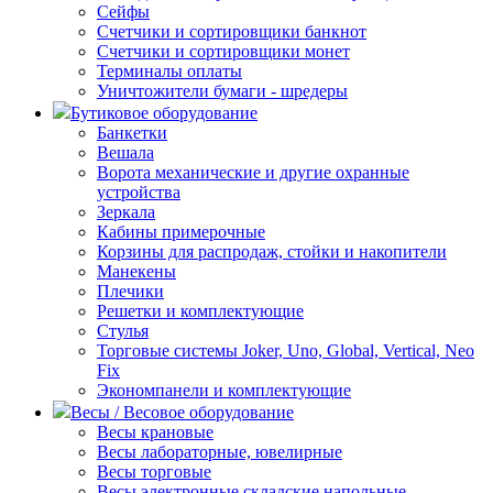
Сейфы
Счетчики и сортировщики банкнот
Счетчики и сортировщики монет
Терминалы оплаты
Уничтожители бумаги - шредеры
Бутиковое оборудование
Банкетки
Вешала
Ворота механические и другие охранные
устройства
Зеркала
Кабины примерочные
Корзины для распродаж, стойки и накопители
Манекены
Плечики
Решетки и комплектующие
Стулья
Торговые системы Joker, Uno, Global, Vertical, Neo
Fix
Экономпанели и комплектующие
Весы / Весовое оборудование
Весы крановые
Весы лабораторные, ювелирные
Весы торговые
Весы электронные складские напольные