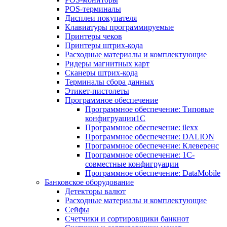
POS-терминалы
Дисплеи покупателя
Клавиатуры программируемые
Принтеры чеков
Принтеры штрих-кода
Расходные материалы и комплектующие
Ридеры магнитных карт
Сканеры штрих-кода
Терминалы сбора данных
Этикет-пистолеты
Программное обеспечение
Программное обеспечение: Типовые
конфигруации1С
Программное обеспечение: ilexx
Программное обеспечение: DALION
Программное обеспечение: Клеверенс
Программное обеспечение: 1С-
совместные конфигруации
Программное обеспечение: DataMobile
Банковское оборудование
Детекторы валют
Расходные материалы и комплектующие
Сейфы
Счетчики и сортировщики банкнот