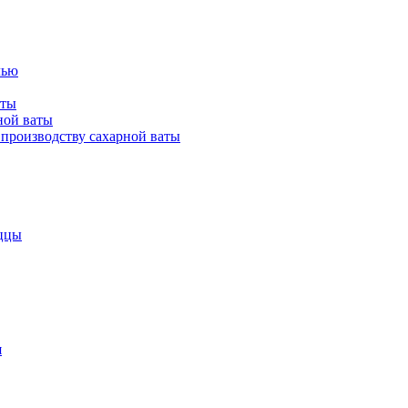
лью
аты
ной ваты
производству сахарной ваты
ццы
я