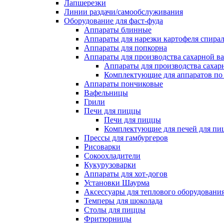
Лапшерезки
Линии раздачи/самообслуживания
Оборудование для фаст-фуда
Аппараты блинные
Аппараты для нарезки картофеля спира
Аппараты для попкорна
Аппараты для производства сахарной в
Аппараты для производства сахар
Комплектующие для аппаратов по 
Аппараты пончиковые
Вафельницы
Грили
Печи для пиццы
Печи для пиццы
Комплектующие для печей для пи
Прессы для гамбургеров
Рисоварки
Сокоохладители
Кукурузоварки
Аппараты для хот-догов
Установки Шаурма
Аксессуары для теплового оборудовани
Темперы для шоколада
Столы для пиццы
Фритюрницы