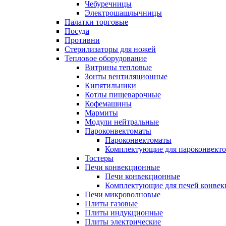
Чебуречницы
Электрошашлычницы
Палатки торговые
Посуда
Противни
Стерилизаторы для ножей
Тепловое оборудование
Витрины тепловые
Зонты вентиляционные
Кипятильники
Котлы пищеварочные
Кофемашины
Мармиты
Модули нейтральные
Пароконвектоматы
Пароконвектоматы
Комплектующие для пароконвекто
Тостеры
Печи конвекционные
Печи конвекционные
Комплектующие для печей конве
Печи микроволновые
Плиты газовые
Плиты индукционные
Плиты электрические