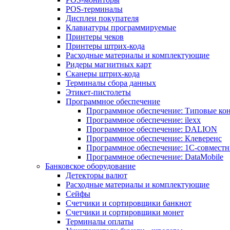
POS-терминалы
Дисплеи покупателя
Клавиатуры программируемые
Принтеры чеков
Принтеры штрих-кода
Расходные материалы и комплектующие
Ридеры магнитных карт
Сканеры штрих-кода
Терминалы сбора данных
Этикет-пистолеты
Программное обеспечение
Программное обеспечение: Типовые к
Программное обеспечение: ilexx
Программное обеспечение: DALION
Программное обеспечение: Клеверенс
Программное обеспечение: 1С-совмест
Программное обеспечение: DataMobile
Банковское оборудование
Детекторы валют
Расходные материалы и комплектующие
Сейфы
Счетчики и сортировщики банкнот
Счетчики и сортировщики монет
Терминалы оплаты