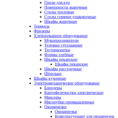
Грили для кур
Поверхности жарочные
Столы тепловые
Столы горячие упаковочные
Шкафы жарочные
Термосы
Фризеры
Хлебопекарное оборудование
Мукопросеиватели
Тележки стеллажные
Тестораскатки
Формы хлебные
Шкафы пекарские
Шкафы пекарские
Шкафы расстоечные
Шпильки
Шкафы кухонные
Электромеханическое оборудование
Блендеры
Картофелечистки электрические
Миксеры
Мясорубки промышленные
Овощерезки
Овощерезки
Комплектующие для овощерезок