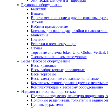
Уничтожители бумаги - шредеры
Бутиковое оборудование
Банкетки
Вешала
Ворота механические и другие охранные устр
Зеркала
Кабины примерочные
Корзины для распродаж, стойки и накопители
Манекены
Плечики
Решетки и комплектующие
Стулья
Торговые системы Joker, Uno, Global, Vertical,
Экономпанели и комплектующие
Весы / Весовое оборудование
Весы крановые
Весы лабораторные, ювелирные
Весы торговые
Весы электронные складские напольные
Комплексы этикетирования (весы с печатью э
Комплектующие к весовому оборудованию
Изделия из пластика и оргстекла
Подставки под меню, печатную продукцию, 
Полочные разделители, толкатели и задние о
Ценникодержатели