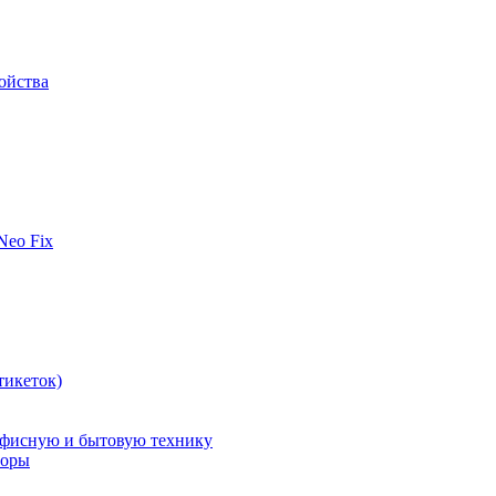
ойства
 Neo Fix
тикеток)
офисную и бытовую технику
поры