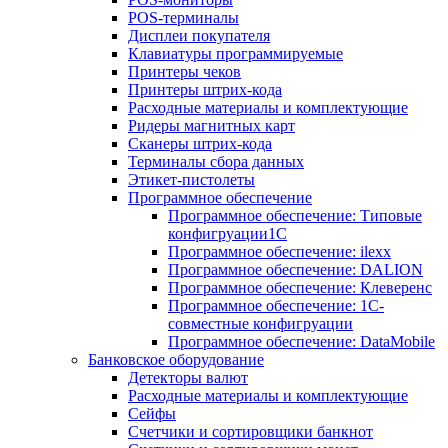
POS-терминалы
Дисплеи покупателя
Клавиатуры программируемые
Принтеры чеков
Принтеры штрих-кода
Расходные материалы и комплектующие
Ридеры магнитных карт
Сканеры штрих-кода
Терминалы сбора данных
Этикет-пистолеты
Программное обеспечение
Программное обеспечение: Типовые
конфигруации1С
Программное обеспечение: ilexx
Программное обеспечение: DALION
Программное обеспечение: Клеверенс
Программное обеспечение: 1С-
совместные конфигруации
Программное обеспечение: DataMobile
Банковское оборудование
Детекторы валют
Расходные материалы и комплектующие
Сейфы
Счетчики и сортировщики банкнот