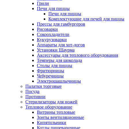
Грили
Печи для пиццы
Печи для пиццы
Комплектующие для печей для пиццы
Прессы для гамбургеров
Рисоварки
Сокоохладители
Кукурузоварки
Аппараты для хот-догов
Установки Шаурма
Аксессуары для теплового оборудования
Темперы для шоколада
Столы для пиццы
Фритюрницы
Чебуречницы
Электрошашлычницы
Палатки торговые
Посуда
Противни
Стерилизаторы для ножей
Тепловое оборудование
Витрины тепловые
Зонты вентиляционные
Кипятильники
Котлы пищеварочные