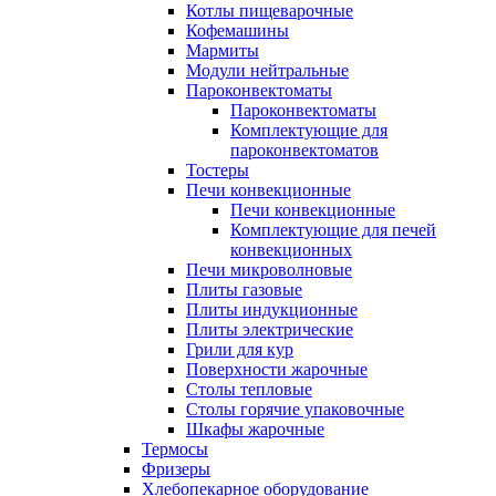
Котлы пищеварочные
Кофемашины
Мармиты
Модули нейтральные
Пароконвектоматы
Пароконвектоматы
Комплектующие для
пароконвектоматов
Тостеры
Печи конвекционные
Печи конвекционные
Комплектующие для печей
конвекционных
Печи микроволновые
Плиты газовые
Плиты индукционные
Плиты электрические
Грили для кур
Поверхности жарочные
Столы тепловые
Столы горячие упаковочные
Шкафы жарочные
Термосы
Фризеры
Хлебопекарное оборудование