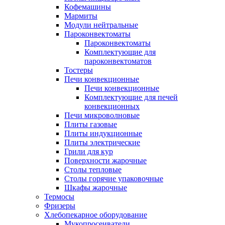
Кофемашины
Мармиты
Модули нейтральные
Пароконвектоматы
Пароконвектоматы
Комплектующие для
пароконвектоматов
Тостеры
Печи конвекционные
Печи конвекционные
Комплектующие для печей
конвекционных
Печи микроволновые
Плиты газовые
Плиты индукционные
Плиты электрические
Грили для кур
Поверхности жарочные
Столы тепловые
Столы горячие упаковочные
Шкафы жарочные
Термосы
Фризеры
Хлебопекарное оборудование
Мукопросеиватели