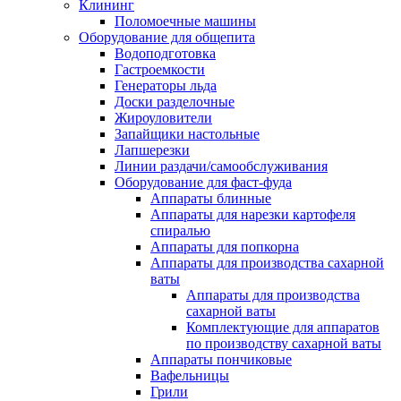
Клининг
Поломоечные машины
Оборудование для общепита
Водоподготовка
Гастроемкости
Генераторы льда
Доски разделочные
Жироуловители
Запайщики настольные
Лапшерезки
Линии раздачи/самообслуживания
Оборудование для фаст-фуда
Аппараты блинные
Аппараты для нарезки картофеля
спиралью
Аппараты для попкорна
Аппараты для производства сахарной
ваты
Аппараты для производства
сахарной ваты
Комплектующие для аппаратов
по производству сахарной ваты
Аппараты пончиковые
Вафельницы
Грили