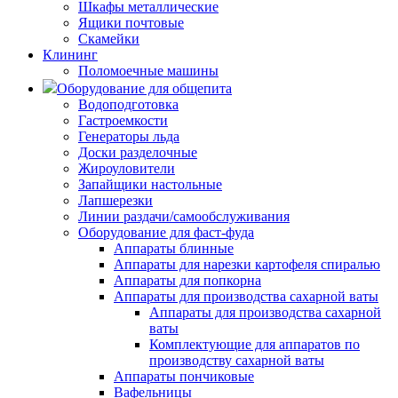
Шкафы металлические
Ящики почтовые
Скамейки
Клининг
Поломоечные машины
Оборудование для общепита
Водоподготовка
Гастроемкости
Генераторы льда
Доски разделочные
Жироуловители
Запайщики настольные
Лапшерезки
Линии раздачи/самообслуживания
Оборудование для фаст-фуда
Аппараты блинные
Аппараты для нарезки картофеля спиралью
Аппараты для попкорна
Аппараты для производства сахарной ваты
Аппараты для производства сахарной
ваты
Комплектующие для аппаратов по
производству сахарной ваты
Аппараты пончиковые
Вафельницы