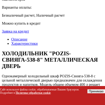
Варианты оплаты:
Безналичный расчет, Наличный расчет
Можно купить в кредит
Заявка на кредит
Описание
Характеристики
ХОЛОДИЛЬНИК "POZIS-
СВИЯГА-538-8" МЕТАЛЛИЧЕСКАЯ
ДВЕРЬ
Однокамерный холодильный шкаф POZIS-Свияга-538-8 с
цельной металлической дверью предназначен для охлаждения
продуктов и напитков. Модель общим объемом 400 л решает
задачу вместительного хранения на кухне, в офисе или
Сайт использует файлы cookie, обрабатываемые Вашим браузером.
Принимаю
подсобном помещении, где не требуется демонстрация
Подробнее в
Политике обработки cookie
.
содержимого.