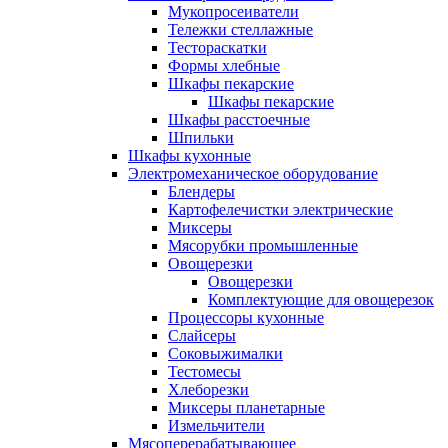
Мукопросеиватели
Тележки стеллажные
Тестораскатки
Формы хлебные
Шкафы пекарские
Шкафы пекарские
Шкафы расстоечные
Шпильки
Шкафы кухонные
Электромеханическое оборудование
Блендеры
Картофелечистки электрические
Миксеры
Мясорубки промышленные
Овощерезки
Овощерезки
Комплектующие для овощерезок
Процессоры кухонные
Слайсеры
Соковыжималки
Тестомесы
Хлеборезки
Миксеры планетарные
Измельчители
Мясоперерабатывающее