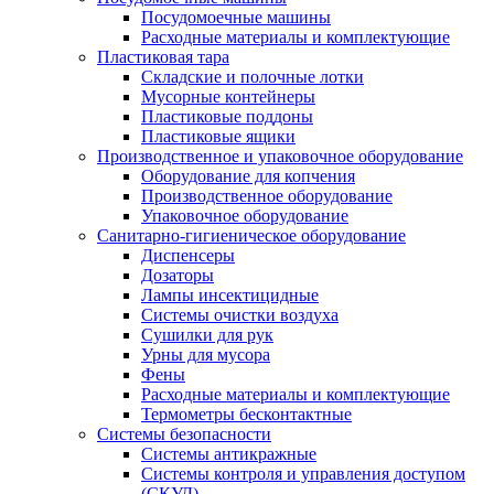
Посудомоечные машины
Расходные материалы и комплектующие
Пластиковая тара
Складские и полочные лотки
Мусорные контейнеры
Пластиковые поддоны
Пластиковые ящики
Производственное и упаковочное оборудование
Оборудование для копчения
Производственное оборудование
Упаковочное оборудование
Санитарно-гигиеническое оборудование
Диспенсеры
Дозаторы
Лампы инсектицидные
Системы очистки воздуха
Сушилки для рук
Урны для мусора
Фены
Расходные материалы и комплектующие
Термометры бесконтактные
Системы безопасности
Системы антикражные
Системы контроля и управления доступом
(СКУД)