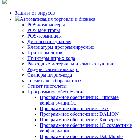
Защита от вирусов
Автоматизация торговли и бизнеса
POS-компьютеры
POS-мониторы
POS-терминалы
Дисплеи покупателя
Клавиатуры программируемые
Принтеры чеков
Принтеры штрих-кода
Расходные материалы и комплектующие
Ридеры магнитных карт
Сканеры штрих-кода
Терминалы сбора данных
Этикет-пистолеты
Программное обеспечение
Программное обеспечение: Типовые
конфигруации1С
Программное обеспечение: ilexx
Программное обеспечение: DALION
Программное обеспечение: Клеверенс
Программное обеспечение: 1С-совместные
конфигруации
Программное обеспечение: DataMobile