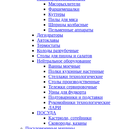
Мясорыхлители
Фаршемешалки
Куттеры
Пилы для мяса
Шприцы колбасные
Пельменные аппараты
Дегидраторы
Автоклавы
Термостаты
Колоды разрубочные
Столы для пиццы и салатов
Нейтральное оборудование
Ванны моечные
Полки кухонные настенные
Стеллажи технологические
Столы производственные
Тележки сервировочные
Урны для фудкорта
Подтоварники и подставки
Рукомойники технологические
ЛАРИ
ПОСУДА
Кастрюли, сотейники
Сковороды, казаны
Посудомоечные машины