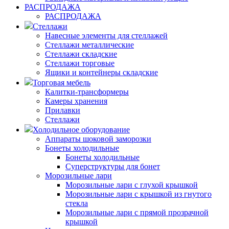
РАСПРОДАЖА
РАСПРОДАЖА
Стеллажи
Навесные элементы для стеллажей
Стеллажи металлические
Стеллажи складские
Стеллажи торговые
Ящики и контейнеры складские
Торговая мебель
Калитки-трансформеры
Камеры хранения
Прилавки
Стеллажи
Холодильное оборудование
Аппараты шоковой заморозки
Бонеты холодильные
Бонеты холодильные
Суперструктуры для бонет
Морозильные лари
Морозильные лари с глухой крышкой
Морозильные лари с крышкой из гнутого
стекла
Морозильные лари с прямой прозрачной
крышкой