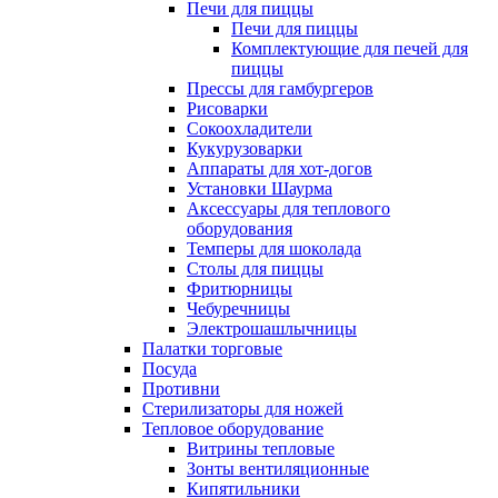
Печи для пиццы
Печи для пиццы
Комплектующие для печей для
пиццы
Прессы для гамбургеров
Рисоварки
Сокоохладители
Кукурузоварки
Аппараты для хот-догов
Установки Шаурма
Аксессуары для теплового
оборудования
Темперы для шоколада
Столы для пиццы
Фритюрницы
Чебуречницы
Электрошашлычницы
Палатки торговые
Посуда
Противни
Стерилизаторы для ножей
Тепловое оборудование
Витрины тепловые
Зонты вентиляционные
Кипятильники