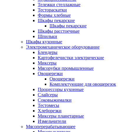
Тележки стеллажные
Тестораскатки
Формы хлебные
Шкафы пекарские
Шкафы пекарские
Шкафы расстоечные
Шпильки
Шкафы кухонные
Электромеханическое оборудование
Блендеры
Картофелечистки электрические
Миксеры
Мясорубки промышленные
Овощерезки
Овощерезки
Комплектующие для овощерезок
Процессоры кухонные
Слайсеры
Соковыжималки
Тестомесы
Хлеборезки
Миксеры планетарные
Измельчители
Мясоперерабатывающее
Мясорыхлители