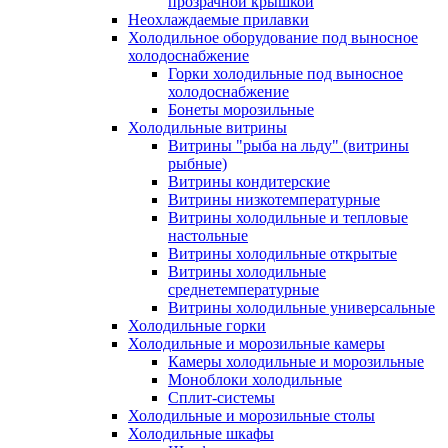
прозрачной крышкой
Неохлаждаемые прилавки
Холодильное оборудование под выносное
холодоснабжение
Горки холодильные под выносное
холодоснабжение
Бонеты морозильные
Холодильные витрины
Витрины "рыба на льду" (витрины
рыбные)
Витрины кондитерские
Витрины низкотемпературные
Витрины холодильные и тепловые
настольные
Витрины холодильные открытые
Витрины холодильные
среднетемпературные
Витрины холодильные универсальные
Холодильные горки
Холодильные и морозильные камеры
Камеры холодильные и морозильные
Моноблоки холодильные
Сплит-системы
Холодильные и морозильные столы
Холодильные шкафы