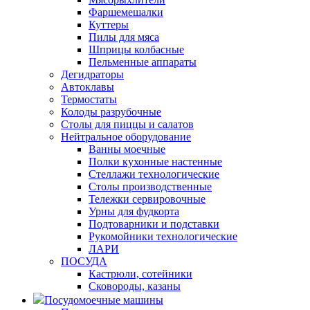
Фаршемешалки
Куттеры
Пилы для мяса
Шприцы колбасные
Пельменные аппараты
Дегидраторы
Автоклавы
Термостаты
Колоды разрубочные
Столы для пиццы и салатов
Нейтральное оборудование
Ванны моечные
Полки кухонные настенные
Стеллажи технологические
Столы производственные
Тележки сервировочные
Урны для фудкорта
Подтоварники и подставки
Рукомойники технологические
ЛАРИ
ПОСУДА
Кастрюли, сотейники
Сковороды, казаны
Посудомоечные машины