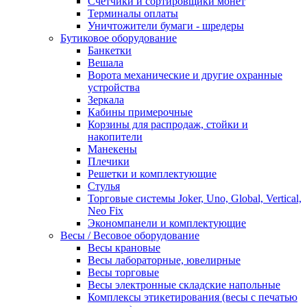
Счетчики и сортировщики монет
Терминалы оплаты
Уничтожители бумаги - шредеры
Бутиковое оборудование
Банкетки
Вешала
Ворота механические и другие охранные
устройства
Зеркала
Кабины примерочные
Корзины для распродаж, стойки и
накопители
Манекены
Плечики
Решетки и комплектующие
Стулья
Торговые системы Joker, Uno, Global, Vertical,
Neo Fix
Экономпанели и комплектующие
Весы / Весовое оборудование
Весы крановые
Весы лабораторные, ювелирные
Весы торговые
Весы электронные складские напольные
Комплексы этикетирования (весы с печатью