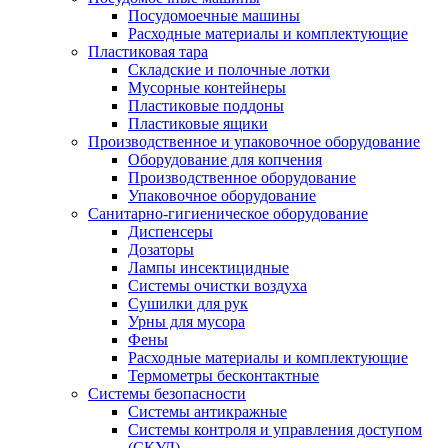
Посудомоечные машины
Расходные материалы и комплектующие
Пластиковая тара
Складские и полочные лотки
Мусорные контейнеры
Пластиковые поддоны
Пластиковые ящики
Производственное и упаковочное оборудование
Оборудование для копчения
Производственное оборудование
Упаковочное оборудование
Санитарно-гигиеническое оборудование
Диспенсеры
Дозаторы
Лампы инсектицидные
Системы очистки воздуха
Сушилки для рук
Урны для мусора
Фены
Расходные материалы и комплектующие
Термометры бесконтактные
Системы безопасности
Системы антикражные
Системы контроля и управления доступом
(СКУД)