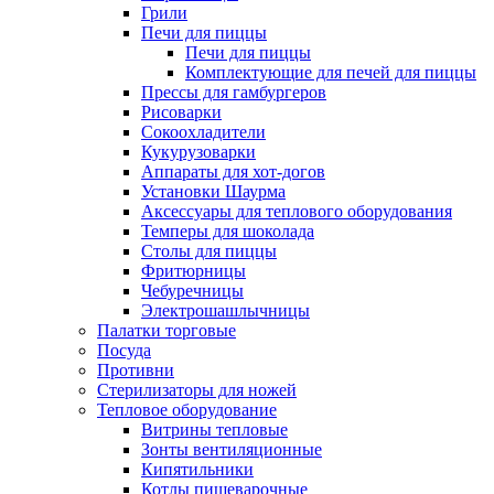
Грили
Печи для пиццы
Печи для пиццы
Комплектующие для печей для пиццы
Прессы для гамбургеров
Рисоварки
Сокоохладители
Кукурузоварки
Аппараты для хот-догов
Установки Шаурма
Аксессуары для теплового оборудования
Темперы для шоколада
Столы для пиццы
Фритюрницы
Чебуречницы
Электрошашлычницы
Палатки торговые
Посуда
Противни
Стерилизаторы для ножей
Тепловое оборудование
Витрины тепловые
Зонты вентиляционные
Кипятильники
Котлы пищеварочные