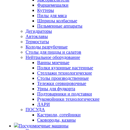
Фаршемешалки
Куттеры
Пилы для мяса
Шприцы колбасные
Пельменные аппараты
Дегидраторы
Автоклавы
Термостаты
Колоды разрубочные
Столы для пиццы и салатов
Нейтральное оборудование
Ванны моечные
Полки кухонные настенные
Стеллажи технологические
Столы производственные
Тележки сервировочные
Урны для фудкорта
Подтоварники и подставки
Рукомойники технологические
ЛАРИ
ПОСУДА
Кастрюли, сотейники
Сковороды, казаны
Посудомоечные машины