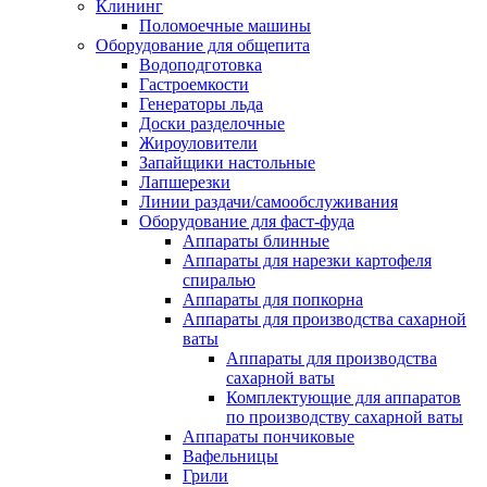
Клининг
Поломоечные машины
Оборудование для общепита
Водоподготовка
Гастроемкости
Генераторы льда
Доски разделочные
Жироуловители
Запайщики настольные
Лапшерезки
Линии раздачи/самообслуживания
Оборудование для фаст-фуда
Аппараты блинные
Аппараты для нарезки картофеля
спиралью
Аппараты для попкорна
Аппараты для производства сахарной
ваты
Аппараты для производства
сахарной ваты
Комплектующие для аппаратов
по производству сахарной ваты
Аппараты пончиковые
Вафельницы
Грили