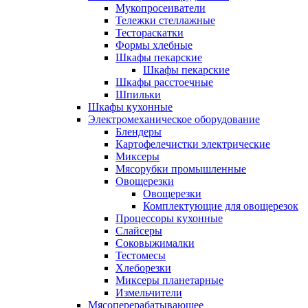
Мукопросеиватели
Тележки стеллажные
Тестораскатки
Формы хлебные
Шкафы пекарские
Шкафы пекарские
Шкафы расстоечные
Шпильки
Шкафы кухонные
Электромеханическое оборудование
Блендеры
Картофелечистки электрические
Миксеры
Мясорубки промышленные
Овощерезки
Овощерезки
Комплектующие для овощерезок
Процессоры кухонные
Слайсеры
Соковыжималки
Тестомесы
Хлеборезки
Миксеры планетарные
Измельчители
Мясоперерабатывающее