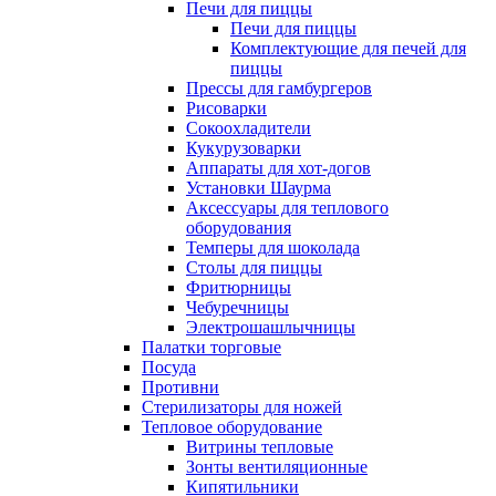
Печи для пиццы
Печи для пиццы
Комплектующие для печей для
пиццы
Прессы для гамбургеров
Рисоварки
Сокоохладители
Кукурузоварки
Аппараты для хот-догов
Установки Шаурма
Аксессуары для теплового
оборудования
Темперы для шоколада
Столы для пиццы
Фритюрницы
Чебуречницы
Электрошашлычницы
Палатки торговые
Посуда
Противни
Стерилизаторы для ножей
Тепловое оборудование
Витрины тепловые
Зонты вентиляционные
Кипятильники