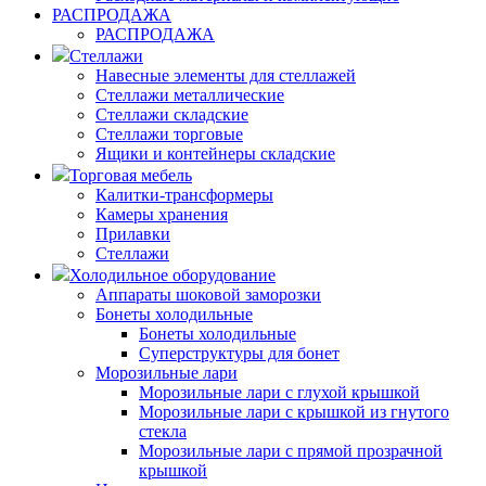
РАСПРОДАЖА
РАСПРОДАЖА
Стеллажи
Навесные элементы для стеллажей
Стеллажи металлические
Стеллажи складские
Стеллажи торговые
Ящики и контейнеры складские
Торговая мебель
Калитки-трансформеры
Камеры хранения
Прилавки
Стеллажи
Холодильное оборудование
Аппараты шоковой заморозки
Бонеты холодильные
Бонеты холодильные
Суперструктуры для бонет
Морозильные лари
Морозильные лари с глухой крышкой
Морозильные лари с крышкой из гнутого
стекла
Морозильные лари с прямой прозрачной
крышкой