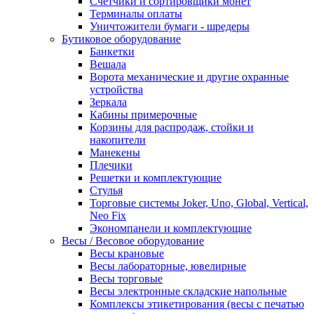
Счетчики и сортировщики монет
Терминалы оплаты
Уничтожители бумаги - шредеры
Бутиковое оборудование
Банкетки
Вешала
Ворота механические и другие охранные
устройства
Зеркала
Кабины примерочные
Корзины для распродаж, стойки и
накопители
Манекены
Плечики
Решетки и комплектующие
Стулья
Торговые системы Joker, Uno, Global, Vertical,
Neo Fix
Экономпанели и комплектующие
Весы / Весовое оборудование
Весы крановые
Весы лабораторные, ювелирные
Весы торговые
Весы электронные складские напольные
Комплексы этикетирования (весы с печатью