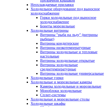
прозрачной крышкой
Неохлаждаемые прилавки
Холодильное оборудование под выносное
холодоснабжение
Горки холодильные под выносное
холодоснабжение
Бонеты морозильные
Холодильные витрины
Витрины "рыба на льду" (витрины
рыбные)
Витрины кондитерские
Витрины низкотемпературные
Витрины холодильные и тепловые
настольные
Витрины холодильные открытые
Витрины холодильные
среднетемпературные
Витрины холодильные универсальные
Холодильные горки
Холодильные и морозильные камеры
Камеры холодильные и морозильные
Моноблоки холодильные
Сплит-системы
Холодильные и морозильные столы
Холодильные шкафы