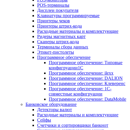
POS-терминалы
Дисплеи покупателя
Клавиатуры программируемые
Принтеры чеков
Принтеры штрих-кода
Расходные материалы и комплектующие
Ридеры магнитных карт
Сканеры штрих-кода
Терминалы сбора данных
Этикет-пистолеты
Программное обеспечение
Программное обеспечение: Типовые
конфигруации1С
Программное обеспечение: ilexx
Программное обеспечение: DALION
Программное обеспечение: Клеверенс
Программное обеспечение: 1С-
совместные конфигруации
Программное обеспечение: DataMobile
Банковское оборудование
Детекторы валют
Расходные материалы и комплектующие
Сейфы
Счетчики и сортировщики банкнот