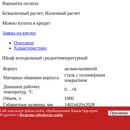
Варианты оплаты:
Безналичный расчет, Наличный расчет
Можно купить в кредит
Заявка на кредит
Описание
Характеристики
Шкаф холодильный среднетемпературный
Корпус
цельнозаливной
сталь с полимерным
Материал обшивки корпуса
покрытием
Диапазон рабочих
0…+6
температур, °C
Объем, л
1000
Габаритные размеры, мм
1402х620х2028
Толщина стенки корпуса, мм
43
Сайт использует файлы cookie, обрабатываемые Вашим браузером.
Принимаю
Подробнее в
Политике обработки cookie
.
Условия окружающей среды
до +40/до 80
(t,°C,/вл-сть, %)
Тип охлаждения
динамический