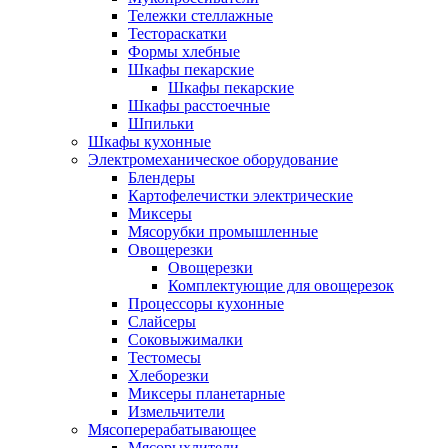
Тележки стеллажные
Тестораскатки
Формы хлебные
Шкафы пекарские
Шкафы пекарские
Шкафы расстоечные
Шпильки
Шкафы кухонные
Электромеханическое оборудование
Блендеры
Картофелечистки электрические
Миксеры
Мясорубки промышленные
Овощерезки
Овощерезки
Комплектующие для овощерезок
Процессоры кухонные
Слайсеры
Соковыжималки
Тестомесы
Хлеборезки
Миксеры планетарные
Измельчители
Мясоперерабатывающее
Мясорыхлители