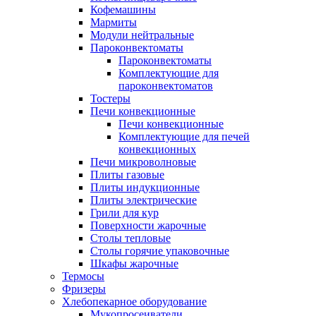
Кофемашины
Мармиты
Модули нейтральные
Пароконвектоматы
Пароконвектоматы
Комплектующие для
пароконвектоматов
Тостеры
Печи конвекционные
Печи конвекционные
Комплектующие для печей
конвекционных
Печи микроволновые
Плиты газовые
Плиты индукционные
Плиты электрические
Грили для кур
Поверхности жарочные
Столы тепловые
Столы горячие упаковочные
Шкафы жарочные
Термосы
Фризеры
Хлебопекарное оборудование
Мукопросеиватели