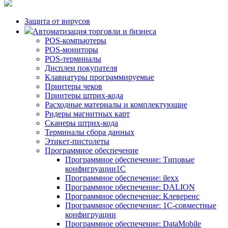
Защита от вирусов
Автоматизация торговли и бизнеса
POS-компьютеры
POS-мониторы
POS-терминалы
Дисплеи покупателя
Клавиатуры программируемые
Принтеры чеков
Принтеры штрих-кода
Расходные материалы и комплектующие
Ридеры магнитных карт
Сканеры штрих-кода
Терминалы сбора данных
Этикет-пистолеты
Программное обеспечение
Программное обеспечение: Типовые
конфигруации1С
Программное обеспечение: ilexx
Программное обеспечение: DALION
Программное обеспечение: Клеверенс
Программное обеспечение: 1С-совместные
конфигруации
Программное обеспечение: DataMobile