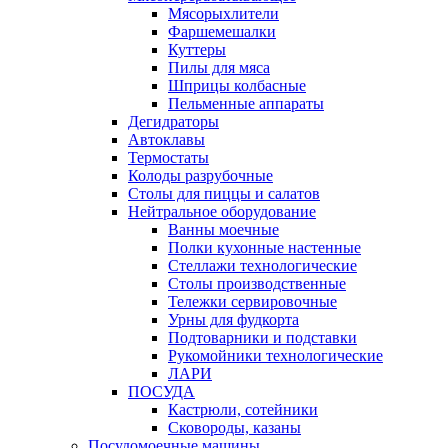
Мясорыхлители
Фаршемешалки
Куттеры
Пилы для мяса
Шприцы колбасные
Пельменные аппараты
Дегидраторы
Автоклавы
Термостаты
Колоды разрубочные
Столы для пиццы и салатов
Нейтральное оборудование
Ванны моечные
Полки кухонные настенные
Стеллажи технологические
Столы производственные
Тележки сервировочные
Урны для фудкорта
Подтоварники и подставки
Рукомойники технологические
ЛАРИ
ПОСУДА
Кастрюли, сотейники
Сковороды, казаны
Посудомоечные машины