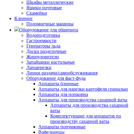
Шкафы металлические
Ящики почтовые
Скамейки
Клининг
Поломоечные машины
Оборудование для общепита
Водоподготовка
Гастроемкости
Генераторы льда
Доски разделочные
Жироуловители
Запайщики настольные
Лапшерезки
Линии раздачи/самообслуживания
Оборудование для фаст-фуда
Аппараты блинные
Аппараты для нарезки картофеля спиралью
Аппараты для попкорна
Аппараты для производства сахарной ваты
Аппараты для производства сахарной
ваты
Комплектующие для аппаратов по
производству сахарной ваты
Аппараты пончиковые
Вафельницы