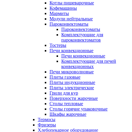
Котлы пищеварочные
Кофемашины
Мармиты
Модули нейтральные
Пароконвектоматы
Пароконвектоматы
Комплектующие для
пароконвектоматов
Тостеры
Печи конвекционные
Печи конвекционные
Комплектующие для печей
конвекционных
Печи микроволновые
Плиты газовые
Плиты индукционные
Плиты электрические
Грили для кур
Поверхности жарочные
Столы тепловые
Столы горячие упаковочные
Шкафы жарочные
Термосы
Фризеры
Хлебопекарное оборудование