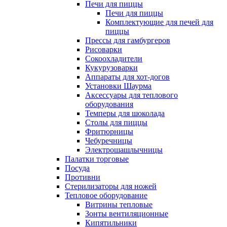
Печи для пиццы
Печи для пиццы
Комплектующие для печей для
пиццы
Прессы для гамбургеров
Рисоварки
Сокоохладители
Кукурузоварки
Аппараты для хот-догов
Установки Шаурма
Аксессуары для теплового
оборудования
Темперы для шоколада
Столы для пиццы
Фритюрницы
Чебуречницы
Электрошашлычницы
Палатки торговые
Посуда
Противни
Стерилизаторы для ножей
Тепловое оборудование
Витрины тепловые
Зонты вентиляционные
Кипятильники