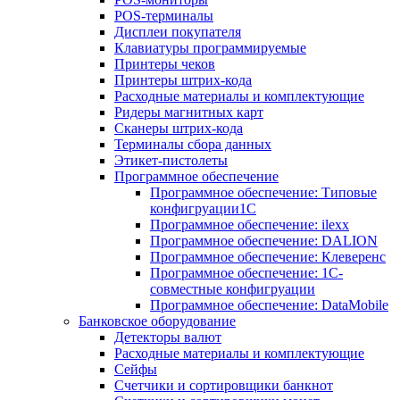
POS-терминалы
Дисплеи покупателя
Клавиатуры программируемые
Принтеры чеков
Принтеры штрих-кода
Расходные материалы и комплектующие
Ридеры магнитных карт
Сканеры штрих-кода
Терминалы сбора данных
Этикет-пистолеты
Программное обеспечение
Программное обеспечение: Типовые
конфигруации1С
Программное обеспечение: ilexx
Программное обеспечение: DALION
Программное обеспечение: Клеверенс
Программное обеспечение: 1С-
совместные конфигруации
Программное обеспечение: DataMobile
Банковское оборудование
Детекторы валют
Расходные материалы и комплектующие
Сейфы
Счетчики и сортировщики банкнот