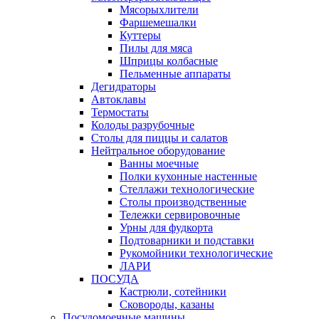
Мясорыхлители
Фаршемешалки
Куттеры
Пилы для мяса
Шприцы колбасные
Пельменные аппараты
Дегидраторы
Автоклавы
Термостаты
Колоды разрубочные
Столы для пиццы и салатов
Нейтральное оборудование
Ванны моечные
Полки кухонные настенные
Стеллажи технологические
Столы производственные
Тележки сервировочные
Урны для фудкорта
Подтоварники и подставки
Рукомойники технологические
ЛАРИ
ПОСУДА
Кастрюли, сотейники
Сковороды, казаны
Посудомоечные машины