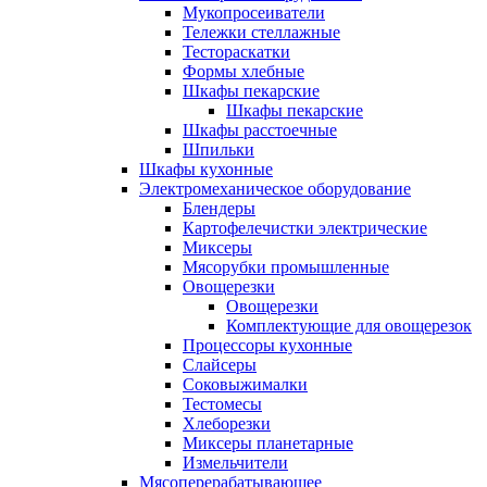
Мукопросеиватели
Тележки стеллажные
Тестораскатки
Формы хлебные
Шкафы пекарские
Шкафы пекарские
Шкафы расстоечные
Шпильки
Шкафы кухонные
Электромеханическое оборудование
Блендеры
Картофелечистки электрические
Миксеры
Мясорубки промышленные
Овощерезки
Овощерезки
Комплектующие для овощерезок
Процессоры кухонные
Слайсеры
Соковыжималки
Тестомесы
Хлеборезки
Миксеры планетарные
Измельчители
Мясоперерабатывающее