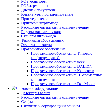
POS-мониторы
POS-терминалы
Дисплеи покупателя
Клавиатуры программируемые
Принтеры чеков
Принтеры штрих-кода
Расходные материалы и комплектующие
Ридеры магнитных карт
Сканеры штрих-кода
Терминалы сбора данных
Этикет-пистолеты
Программное обеспечение
Программное обеспечение: Типовые
конфигруации1С
Программное обеспечение: ilexx
Программное обеспечение: DALION
Программное обеспечение: Клеверенс
Программное обеспечение: 1С-совместные
конфигруации
Программное обеспечение: DataMobile
Банковское оборудование
Детекторы валют
Расходные материалы и комплектующие
Сейфы
Счетчики и сортировщики банкнот