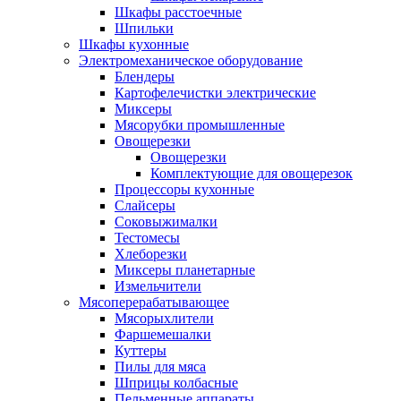
Шкафы расстоечные
Шпильки
Шкафы кухонные
Электромеханическое оборудование
Блендеры
Картофелечистки электрические
Миксеры
Мясорубки промышленные
Овощерезки
Овощерезки
Комплектующие для овощерезок
Процессоры кухонные
Слайсеры
Соковыжималки
Тестомесы
Хлеборезки
Миксеры планетарные
Измельчители
Мясоперерабатывающее
Мясорыхлители
Фаршемешалки
Куттеры
Пилы для мяса
Шприцы колбасные
Пельменные аппараты