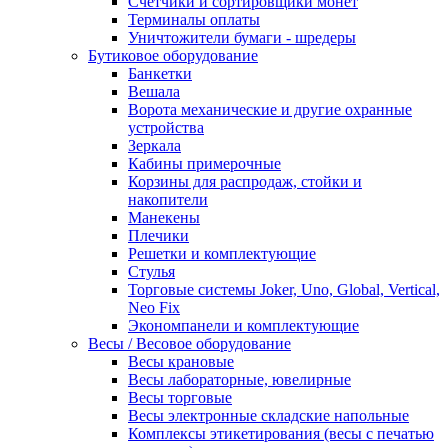
Счетчики и сортировщики монет
Терминалы оплаты
Уничтожители бумаги - шредеры
Бутиковое оборудование
Банкетки
Вешала
Ворота механические и другие охранные
устройства
Зеркала
Кабины примерочные
Корзины для распродаж, стойки и
накопители
Манекены
Плечики
Решетки и комплектующие
Стулья
Торговые системы Joker, Uno, Global, Vertical,
Neo Fix
Экономпанели и комплектующие
Весы / Весовое оборудование
Весы крановые
Весы лабораторные, ювелирные
Весы торговые
Весы электронные складские напольные
Комплексы этикетирования (весы с печатью