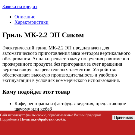
Заявка на кредит
Описание
Характеристики
Гриль МК-2.2 ЭП Сиком
Электрический гриль МК-2.2 ЭП предназначен для
автоматического приготовления мяса методом вертикального
обжаривания. Аппарат решает задачу получения равномерно
прожаренного продукта без пригорания за счет вращения
вертела вокруг нагревательных элементов. Устройство
обеспечивает высокую производительность и удобство
эксплуатации в условиях коммерческого использования.
Кому подойдет этот товар
Кафе, рестораны и фастфуд-заведения, предлагающие
шаурму или кебаб
Владельцы уличных ларьков и мобильных точек
Сайт использует файлы cookie, обрабатываемые Вашим браузером.
Принимаю
Подробнее в
Политике обработки cookie
.
питания
Столовые и буфеты с высокой проходимостью
Предприниматели, запускающие бизнес на продаже