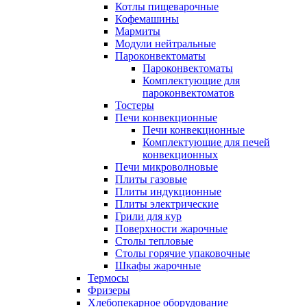
Котлы пищеварочные
Кофемашины
Мармиты
Модули нейтральные
Пароконвектоматы
Пароконвектоматы
Комплектующие для
пароконвектоматов
Тостеры
Печи конвекционные
Печи конвекционные
Комплектующие для печей
конвекционных
Печи микроволновые
Плиты газовые
Плиты индукционные
Плиты электрические
Грили для кур
Поверхности жарочные
Столы тепловые
Столы горячие упаковочные
Шкафы жарочные
Термосы
Фризеры
Хлебопекарное оборудование