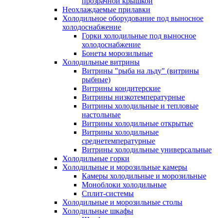
прозрачной крышкой
Неохлаждаемые прилавки
Холодильное оборудование под выносное
холодоснабжение
Горки холодильные под выносное
холодоснабжение
Бонеты морозильные
Холодильные витрины
Витрины "рыба на льду" (витрины
рыбные)
Витрины кондитерские
Витрины низкотемпературные
Витрины холодильные и тепловые
настольные
Витрины холодильные открытые
Витрины холодильные
среднетемпературные
Витрины холодильные универсальные
Холодильные горки
Холодильные и морозильные камеры
Камеры холодильные и морозильные
Моноблоки холодильные
Сплит-системы
Холодильные и морозильные столы
Холодильные шкафы