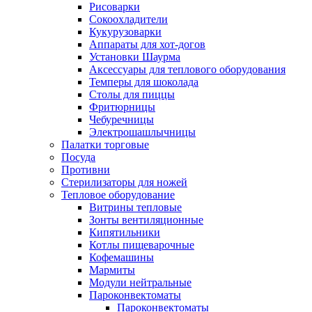
Рисоварки
Сокоохладители
Кукурузоварки
Аппараты для хот-догов
Установки Шаурма
Аксессуары для теплового оборудования
Темперы для шоколада
Столы для пиццы
Фритюрницы
Чебуречницы
Электрошашлычницы
Палатки торговые
Посуда
Противни
Стерилизаторы для ножей
Тепловое оборудование
Витрины тепловые
Зонты вентиляционные
Кипятильники
Котлы пищеварочные
Кофемашины
Мармиты
Модули нейтральные
Пароконвектоматы
Пароконвектоматы