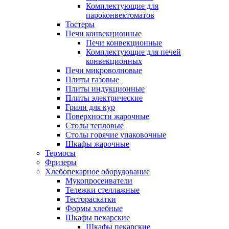
Комплектующие для
пароконвектоматов
Тостеры
Печи конвекционные
Печи конвекционные
Комплектующие для печей
конвекционных
Печи микроволновые
Плиты газовые
Плиты индукционные
Плиты электрические
Грили для кур
Поверхности жарочные
Столы тепловые
Столы горячие упаковочные
Шкафы жарочные
Термосы
Фризеры
Хлебопекарное оборудование
Мукопросеиватели
Тележки стеллажные
Тестораскатки
Формы хлебные
Шкафы пекарские
Шкафы пекарские