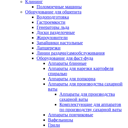
Клининг
Поломоечные машины
Оборудование для общепита
Водоподготовка
Гастроемкости
Генераторы льда
Доски разделочные
Жироуловители
Запайщики настольные
Лапшерезки
Линии раздачи/самообслуживания
Оборудование для фаст-фуда
Аппараты блинные
Аппараты для нарезки картофеля
спиралью
Аппараты для попкорна
Аппараты для производства сахарной
ваты
Аппараты для производства
сахарной ваты
Комплектующие для аппаратов
по производству сахарной ваты
Аппараты пончиковые
Вафельницы
Грили