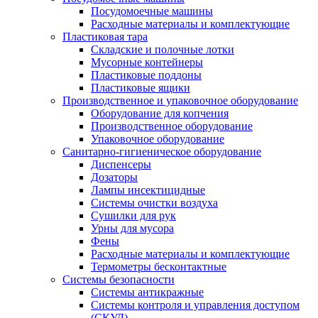
Посудомоечные машины
Расходные материалы и комплектующие
Пластиковая тара
Складские и полочные лотки
Мусорные контейнеры
Пластиковые поддоны
Пластиковые ящики
Производственное и упаковочное оборудование
Оборудование для копчения
Производственное оборудование
Упаковочное оборудование
Санитарно-гигиеническое оборудование
Диспенсеры
Дозаторы
Лампы инсектицидные
Системы очистки воздуха
Сушилки для рук
Урны для мусора
Фены
Расходные материалы и комплектующие
Термометры бесконтактные
Системы безопасности
Системы антикражные
Системы контроля и управления доступом
(СКУД)