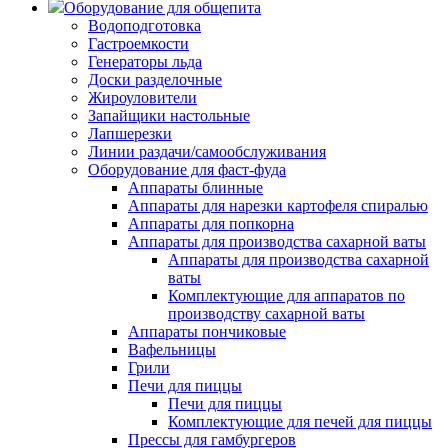
Оборудование для общепита
Водоподготовка
Гастроемкости
Генераторы льда
Доски разделочные
Жироуловители
Запайщики настольные
Лапшерезки
Линии раздачи/самообслуживания
Оборудование для фаст-фуда
Аппараты блинные
Аппараты для нарезки картофеля спиралью
Аппараты для попкорна
Аппараты для производства сахарной ваты
Аппараты для производства сахарной
ваты
Комплектующие для аппаратов по
производству сахарной ваты
Аппараты пончиковые
Вафельницы
Грили
Печи для пиццы
Печи для пиццы
Комплектующие для печей для пиццы
Прессы для гамбургеров