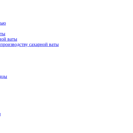
лью
аты
ной ваты
производству сахарной ваты
ццы
я