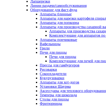
Лапшерезки
Линии раздачи/самообслуживания
Оборудование для фаст-фуда
Аппараты блинные
Аппараты для нарезки картофеля спира
Аппараты для попкорна
Аппараты для производства сахарной в
Аппараты для производства сахар
Комплектующие для аппаратов по 
Аппараты пончиковые
Вафельницы
Грили
Печи для пиццы
Печи для пиццы
Комплектующие для печей для пи
Прессы для гамбургеров
Рисоварки
Сокоохладители
Кукурузоварки
Аппараты для хот-догов
Установки Шаурма
Аксессуары для теплового оборудовани
Темперы для шоколада
Столы для пиццы
Фритюрницы