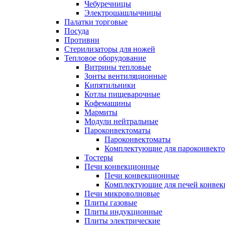
Чебуречницы
Электрошашлычницы
Палатки торговые
Посуда
Противни
Стерилизаторы для ножей
Тепловое оборудование
Витрины тепловые
Зонты вентиляционные
Кипятильники
Котлы пищеварочные
Кофемашины
Мармиты
Модули нейтральные
Пароконвектоматы
Пароконвектоматы
Комплектующие для пароконвекто
Тостеры
Печи конвекционные
Печи конвекционные
Комплектующие для печей конве
Печи микроволновые
Плиты газовые
Плиты индукционные
Плиты электрические