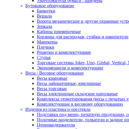
Уничтожители бумаги - шредеры
Бутиковое оборудование
Банкетки
Вешала
Ворота механические и другие охранные устр
Зеркала
Кабины примерочные
Корзины для распродаж, стойки и накопители
Манекены
Плечики
Решетки и комплектующие
Стулья
Торговые системы Joker, Uno, Global, Vertical,
Экономпанели и комплектующие
Весы / Весовое оборудование
Весы крановые
Весы лабораторные, ювелирные
Весы торговые
Весы электронные складские напольные
Комплексы этикетирования (весы с печатью э
Комплектующие к весовому оборудованию
Изделия из пластика и оргстекла
Подставки под меню, печатную продукцию, 
Полочные разделители, толкатели и задние о
Ценникодержатели