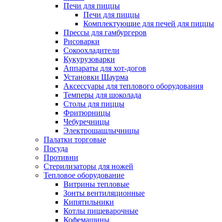
Печи для пиццы
Печи для пиццы
Комплектующие для печей для пиццы
Прессы для гамбургеров
Рисоварки
Сокоохладители
Кукурузоварки
Аппараты для хот-догов
Установки Шаурма
Аксессуары для теплового оборудования
Темперы для шоколада
Столы для пиццы
Фритюрницы
Чебуречницы
Электрошашлычницы
Палатки торговые
Посуда
Противни
Стерилизаторы для ножей
Тепловое оборудование
Витрины тепловые
Зонты вентиляционные
Кипятильники
Котлы пищеварочные
Кофемашины