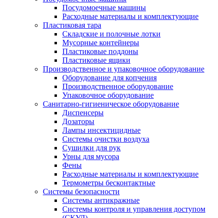
Посудомоечные машины
Расходные материалы и комплектующие
Пластиковая тара
Складские и полочные лотки
Мусорные контейнеры
Пластиковые поддоны
Пластиковые ящики
Производственное и упаковочное оборудование
Оборудование для копчения
Производственное оборудование
Упаковочное оборудование
Санитарно-гигиеническое оборудование
Диспенсеры
Дозаторы
Лампы инсектицидные
Системы очистки воздуха
Сушилки для рук
Урны для мусора
Фены
Расходные материалы и комплектующие
Термометры бесконтактные
Системы безопасности
Системы антикражные
Системы контроля и управления доступом
(СКУД)