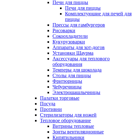
Печи для пиццы
Печи для пиццы
Комплектующие для печей для
пиццы
Прессы для гамбургеров
Рисоварки
Сокоохладители
Кукурузоварки
Аппараты для хот-догов
Установки Шаурма
Аксессуары для теплового
оборудования
Темперы для шоколада
Столы для пиццы
Фритюрницы
Чебуречницы
Электрошашлычницы
Палатки торговые
Посуда
Противни
Стерилизаторы для ножей
Тепловое оборудование
Витрины тепловые
Зонты вентиляционные
Кипятильники