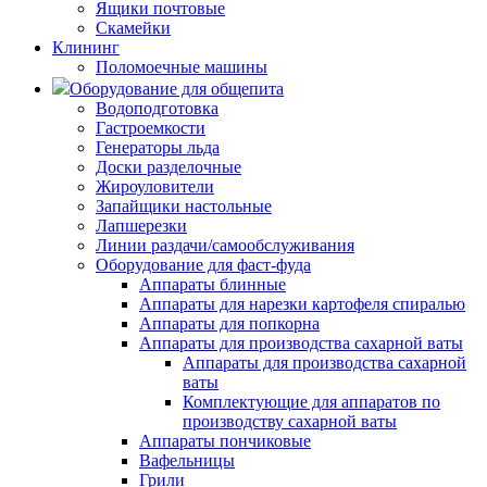
Ящики почтовые
Скамейки
Клининг
Поломоечные машины
Оборудование для общепита
Водоподготовка
Гастроемкости
Генераторы льда
Доски разделочные
Жироуловители
Запайщики настольные
Лапшерезки
Линии раздачи/самообслуживания
Оборудование для фаст-фуда
Аппараты блинные
Аппараты для нарезки картофеля спиралью
Аппараты для попкорна
Аппараты для производства сахарной ваты
Аппараты для производства сахарной
ваты
Комплектующие для аппаратов по
производству сахарной ваты
Аппараты пончиковые
Вафельницы
Грили