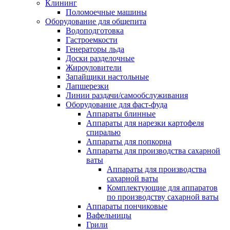
Клининг
Поломоечные машины
Оборудование для общепита
Водоподготовка
Гастроемкости
Генераторы льда
Доски разделочные
Жироуловители
Запайщики настольные
Лапшерезки
Линии раздачи/самообслуживания
Оборудование для фаст-фуда
Аппараты блинные
Аппараты для нарезки картофеля
спиралью
Аппараты для попкорна
Аппараты для производства сахарной
ваты
Аппараты для производства
сахарной ваты
Комплектующие для аппаратов
по производству сахарной ваты
Аппараты пончиковые
Вафельницы
Грили