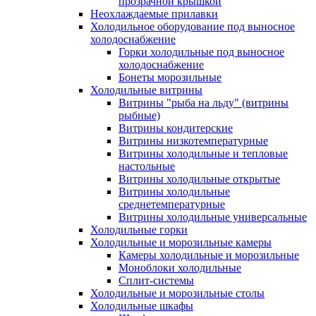
прозрачной крышкой
Неохлаждаемые прилавки
Холодильное оборудование под выносное
холодоснабжение
Горки холодильные под выносное
холодоснабжение
Бонеты морозильные
Холодильные витрины
Витрины "рыба на льду" (витрины
рыбные)
Витрины кондитерские
Витрины низкотемпературные
Витрины холодильные и тепловые
настольные
Витрины холодильные открытые
Витрины холодильные
среднетемпературные
Витрины холодильные универсальные
Холодильные горки
Холодильные и морозильные камеры
Камеры холодильные и морозильные
Моноблоки холодильные
Сплит-системы
Холодильные и морозильные столы
Холодильные шкафы