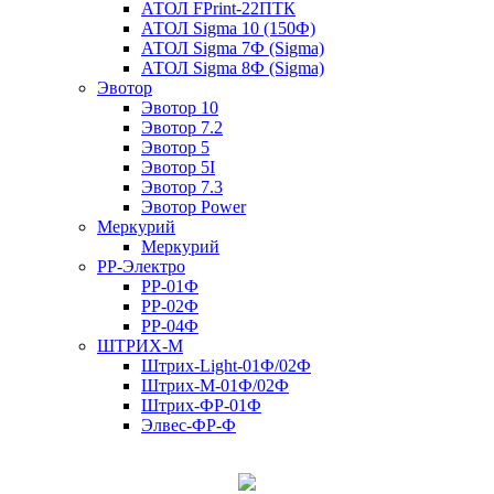
АТОЛ FPrint-22ПТК
АТОЛ Sigma 10 (150Ф)
АТОЛ Sigma 7Ф (Sigma)
АТОЛ Sigma 8Ф (Sigma)
Эвотор
Эвотор 10
Эвотор 7.2
Эвотор 5
Эвотор 5I
Эвотор 7.3
Эвотор Power
Меркурий
Меркурий
РР-Электро
РР-01Ф
РР-02Ф
РР-04Ф
ШТРИХ-М
Штрих-Light-01Ф/02Ф
Штрих-М-01Ф/02Ф
Штрих-ФР-01Ф
Элвес-ФР-Ф