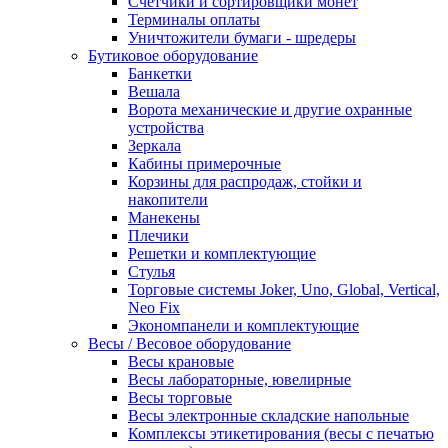
Счетчики и сортировщики монет
Терминалы оплаты
Уничтожители бумаги - шредеры
Бутиковое оборудование
Банкетки
Вешала
Ворота механические и другие охранные
устройства
Зеркала
Кабины примерочные
Корзины для распродаж, стойки и
накопители
Манекены
Плечики
Решетки и комплектующие
Стулья
Торговые системы Joker, Uno, Global, Vertical,
Neo Fix
Экономпанели и комплектующие
Весы / Весовое оборудование
Весы крановые
Весы лабораторные, ювелирные
Весы торговые
Весы электронные складские напольные
Комплексы этикетирования (весы с печатью