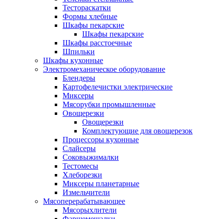
Тестораскатки
Формы хлебные
Шкафы пекарские
Шкафы пекарские
Шкафы расстоечные
Шпильки
Шкафы кухонные
Электромеханическое оборудование
Блендеры
Картофелечистки электрические
Миксеры
Мясорубки промышленные
Овощерезки
Овощерезки
Комплектующие для овощерезок
Процессоры кухонные
Слайсеры
Соковыжималки
Тестомесы
Хлеборезки
Миксеры планетарные
Измельчители
Мясоперерабатывающее
Мясорыхлители
Фаршемешалки