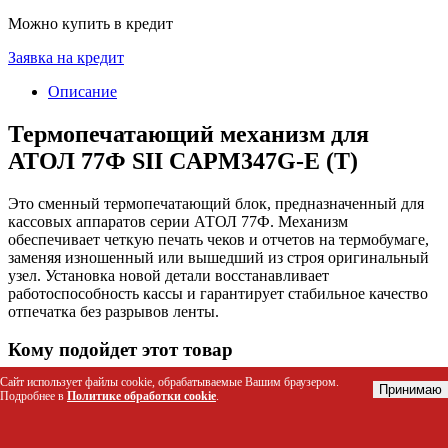
Можно купить в кредит
Заявка на кредит
Описание
Термопечатающий механизм для
АТОЛ 77Ф SII CAPM347G-E (Т)
Это сменный термопечатающий блок, предназначенный для
кассовых аппаратов серии АТОЛ 77Ф. Механизм
обеспечивает четкую печать чеков и отчетов на термобумаге,
заменяя изношенный или вышедший из строя оригинальный
узел. Установка новой детали восстанавливает
работоспособность кассы и гарантирует стабильное качество
отпечатка без разрывов ленты.
Кому подойдет этот товар
Сайт использует файлы cookie, обрабатываемые Вашим браузером.
Владельцам малого бизнеса (кафе, магазины, точки
Принимаю
Подробнее в
Политике обработки cookie
.
общепита), использующим кассы АТОЛ 77Ф.
Руководителям торговых точек, где требуется быстрая
замена расходных узлов для минимизации простоев.