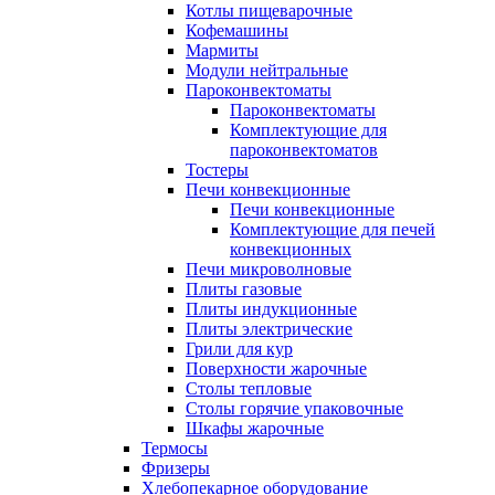
Котлы пищеварочные
Кофемашины
Мармиты
Модули нейтральные
Пароконвектоматы
Пароконвектоматы
Комплектующие для
пароконвектоматов
Тостеры
Печи конвекционные
Печи конвекционные
Комплектующие для печей
конвекционных
Печи микроволновые
Плиты газовые
Плиты индукционные
Плиты электрические
Грили для кур
Поверхности жарочные
Столы тепловые
Столы горячие упаковочные
Шкафы жарочные
Термосы
Фризеры
Хлебопекарное оборудование