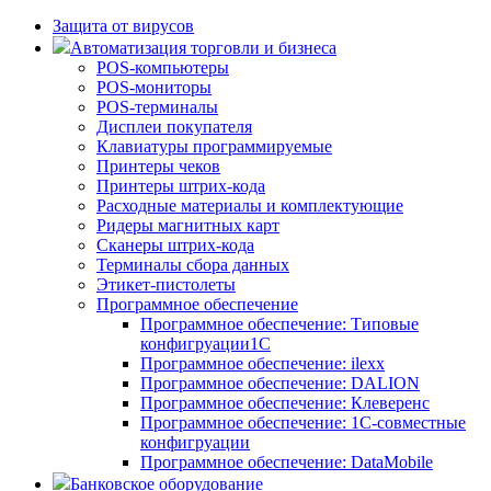
Защита от вирусов
Автоматизация торговли и бизнеса
POS-компьютеры
POS-мониторы
POS-терминалы
Дисплеи покупателя
Клавиатуры программируемые
Принтеры чеков
Принтеры штрих-кода
Расходные материалы и комплектующие
Ридеры магнитных карт
Сканеры штрих-кода
Терминалы сбора данных
Этикет-пистолеты
Программное обеспечение
Программное обеспечение: Типовые
конфигруации1С
Программное обеспечение: ilexx
Программное обеспечение: DALION
Программное обеспечение: Клеверенс
Программное обеспечение: 1С-совместные
конфигруации
Программное обеспечение: DataMobile
Банковское оборудование