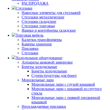
РАСПРОДАЖА
Стеллажи
Навесные элементы для стеллажей
Стеллажи металлические
Стеллажи складские
Стеллажи торговые
Ящики и контейнеры складские
Торговая мебель
Калитки-трансформеры
Камеры хранения
Прилавки
Стеллажи
Холодильное оборудование
Аппараты шоковой заморозки
Бонеты холодильные
Бонеты холодильные
Суперструктуры для бонет
Морозильные лари
Морозильные лари с глухой крышкой
Морозильные лари с крышкой из гнутого
стекла
Морозильные лари с прямой прозрачной
крышкой
Неохлаждаемые прилавки