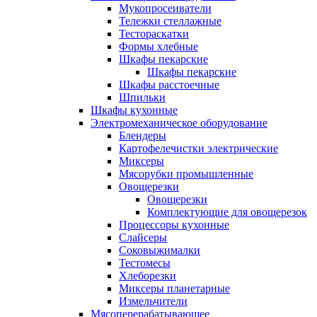
Мукопросеиватели
Тележки стеллажные
Тестораскатки
Формы хлебные
Шкафы пекарские
Шкафы пекарские
Шкафы расстоечные
Шпильки
Шкафы кухонные
Электромеханическое оборудование
Блендеры
Картофелечистки электрические
Миксеры
Мясорубки промышленные
Овощерезки
Овощерезки
Комплектующие для овощерезок
Процессоры кухонные
Слайсеры
Соковыжималки
Тестомесы
Хлеборезки
Миксеры планетарные
Измельчители
Мясоперерабатывающее