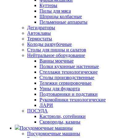
Куттеры
Пилы для мяса
Шприцы колбасные
Пельменные аппараты
Дегидраторы
Автоклавы
Термостаты
Колоды разрубочные
Столы для пиццы и салатов
Нейтральное оборудование
Ванны моечные
Полки кухонные настенные
Стеллажи технологические
Столы производственные
Тележки сервировочные
Урны для фудкорта
Подтоварники и подставки
Рукомойники технологические
ЛАРИ
ПОСУДА
Кастрюли, сотейники
Сковороды, казаны
Посудомоечные машины
Посудомоечные машины