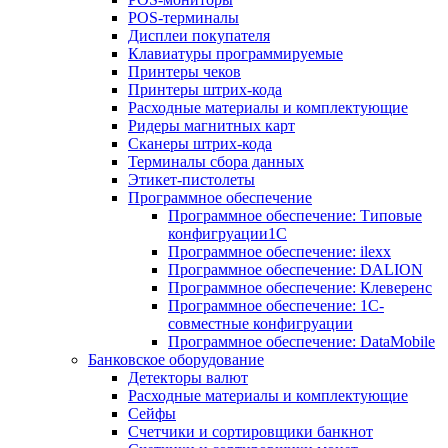
POS-терминалы
Дисплеи покупателя
Клавиатуры программируемые
Принтеры чеков
Принтеры штрих-кода
Расходные материалы и комплектующие
Ридеры магнитных карт
Сканеры штрих-кода
Терминалы сбора данных
Этикет-пистолеты
Программное обеспечение
Программное обеспечение: Типовые
конфигруации1С
Программное обеспечение: ilexx
Программное обеспечение: DALION
Программное обеспечение: Клеверенс
Программное обеспечение: 1С-
совместные конфигруации
Программное обеспечение: DataMobile
Банковское оборудование
Детекторы валют
Расходные материалы и комплектующие
Сейфы
Счетчики и сортировщики банкнот