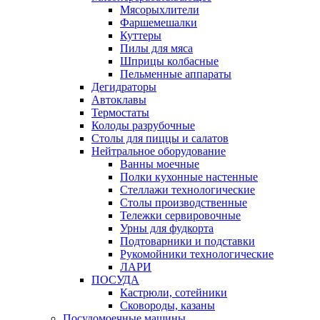
Мясорыхлители
Фаршемешалки
Куттеры
Пилы для мяса
Шприцы колбасные
Пельменные аппараты
Дегидраторы
Автоклавы
Термостаты
Колоды разрубочные
Столы для пиццы и салатов
Нейтральное оборудование
Ванны моечные
Полки кухонные настенные
Стеллажи технологические
Столы производственные
Тележки сервировочные
Урны для фудкорта
Подтоварники и подставки
Рукомойники технологические
ЛАРИ
ПОСУДА
Кастрюли, сотейники
Сковороды, казаны
Посудомоечные машины