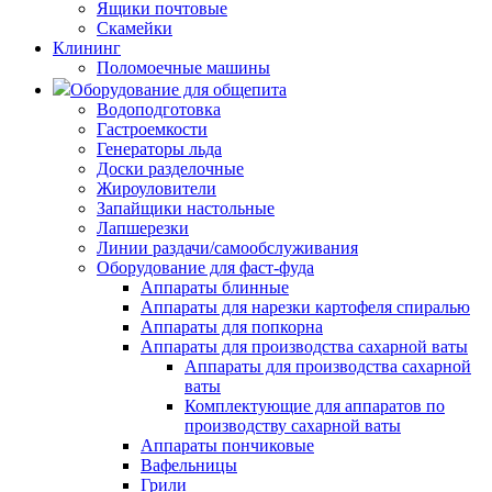
Ящики почтовые
Скамейки
Клининг
Поломоечные машины
Оборудование для общепита
Водоподготовка
Гастроемкости
Генераторы льда
Доски разделочные
Жироуловители
Запайщики настольные
Лапшерезки
Линии раздачи/самообслуживания
Оборудование для фаст-фуда
Аппараты блинные
Аппараты для нарезки картофеля спиралью
Аппараты для попкорна
Аппараты для производства сахарной ваты
Аппараты для производства сахарной
ваты
Комплектующие для аппаратов по
производству сахарной ваты
Аппараты пончиковые
Вафельницы
Грили