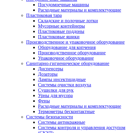
Посудомоечные машины
Расходные материалы и комплектующие
Пластиковая тара
Складские и полочные лотки
Мусорные контейнеры
Пластиковые поддоны
Пластиковые ящики
Производственное и упаковочное оборудование
Оборудование для копчения
Производственное оборудование
Упаковочное оборудование
Санитарно-гигиеническое оборудование
Диспенсеры
Дозаторы
Лампы инсектицидные
Системы очистки воздуха
Сушилки для рук
Урны для мусора
Фены
Расходные материалы и комплектующие
Термометры бесконтактные
Системы безопасности
Системы антикражные
Системы контроля и управления доступом
(СКУД)