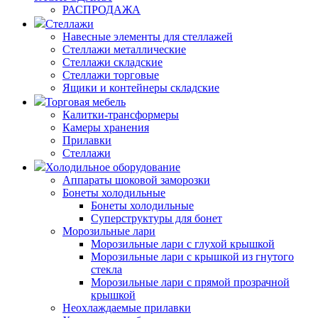
РАСПРОДАЖА
Стеллажи
Навесные элементы для стеллажей
Стеллажи металлические
Стеллажи складские
Стеллажи торговые
Ящики и контейнеры складские
Торговая мебель
Калитки-трансформеры
Камеры хранения
Прилавки
Стеллажи
Холодильное оборудование
Аппараты шоковой заморозки
Бонеты холодильные
Бонеты холодильные
Суперструктуры для бонет
Морозильные лари
Морозильные лари с глухой крышкой
Морозильные лари с крышкой из гнутого
стекла
Морозильные лари с прямой прозрачной
крышкой
Неохлаждаемые прилавки