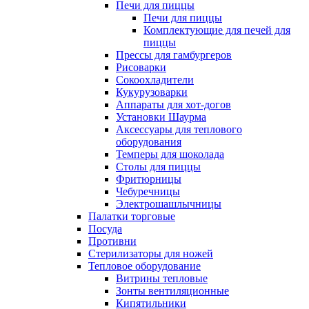
Печи для пиццы
Печи для пиццы
Комплектующие для печей для
пиццы
Прессы для гамбургеров
Рисоварки
Сокоохладители
Кукурузоварки
Аппараты для хот-догов
Установки Шаурма
Аксессуары для теплового
оборудования
Темперы для шоколада
Столы для пиццы
Фритюрницы
Чебуречницы
Электрошашлычницы
Палатки торговые
Посуда
Противни
Стерилизаторы для ножей
Тепловое оборудование
Витрины тепловые
Зонты вентиляционные
Кипятильники