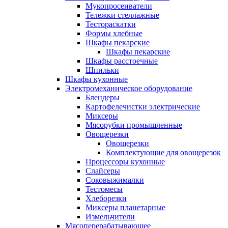
Мукопросеиватели
Тележки стеллажные
Тестораскатки
Формы хлебные
Шкафы пекарские
Шкафы пекарские
Шкафы расстоечные
Шпильки
Шкафы кухонные
Электромеханическое оборудование
Блендеры
Картофелечистки электрические
Миксеры
Мясорубки промышленные
Овощерезки
Овощерезки
Комплектующие для овощерезок
Процессоры кухонные
Слайсеры
Соковыжималки
Тестомесы
Хлеборезки
Миксеры планетарные
Измельчители
Мясоперерабатывающее