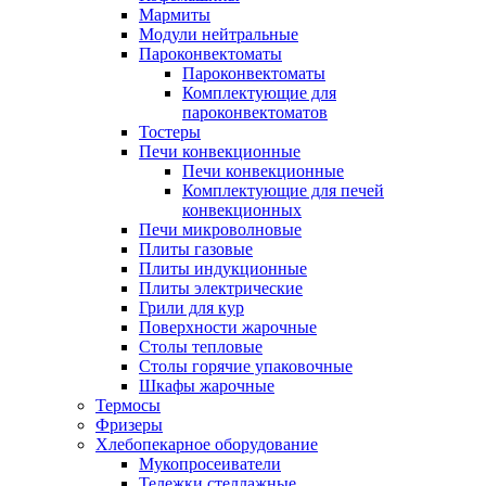
Мармиты
Модули нейтральные
Пароконвектоматы
Пароконвектоматы
Комплектующие для
пароконвектоматов
Тостеры
Печи конвекционные
Печи конвекционные
Комплектующие для печей
конвекционных
Печи микроволновые
Плиты газовые
Плиты индукционные
Плиты электрические
Грили для кур
Поверхности жарочные
Столы тепловые
Столы горячие упаковочные
Шкафы жарочные
Термосы
Фризеры
Хлебопекарное оборудование
Мукопросеиватели
Тележки стеллажные