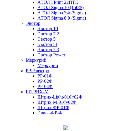
АТОЛ FPrint-22ПТК
АТОЛ Sigma 10 (150Ф)
АТОЛ Sigma 7Ф (Sigma)
АТОЛ Sigma 8Ф (Sigma)
Эвотор
Эвотор 10
Эвотор 7.2
Эвотор 5
Эвотор 5I
Эвотор 7.3
Эвотор Power
Меркурий
Меркурий
РР-Электро
РР-01Ф
РР-02Ф
РР-04Ф
ШТРИХ-М
Штрих-Light-01Ф/02Ф
Штрих-М-01Ф/02Ф
Штрих-ФР-01Ф
Элвес-ФР-Ф