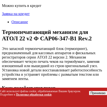
Можно купить в кредит
Заявка на кредит
Описание
Термопечатающий механизм для
АТОЛ 22 v2 Ф CAP06-347-B1 Rev.2
Это запасной термопечатающий блок (термопринт),
предназначенный для кассовых аппаратов и фискальных
регистраторов серии АТОЛ 22 версии 2. Механизм
обеспечивает четкую печать чеков на термобумаге, заменяя
изношенный или вышедший из строя оригинальный узел.
Установка новой детали восстанавливает работоспособность
устройства и устраняет проблемы с размытым текстом или
замятием ленты.
Кому подойдет этот товар
Сайт использует файлы cookie, обрабатываемые Вашим браузером.
Принимаю
Подробнее в
Политике обработки cookie
.
Владельцам малого бизнеса (кафе, магазины, точки
общепита), использующим кассы АТОЛ 22 v2.
Службам технического обслуживания и ремонта