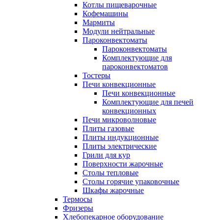
Котлы пищеварочные
Кофемашины
Мармиты
Модули нейтральные
Пароконвектоматы
Пароконвектоматы
Комплектующие для
пароконвектоматов
Тостеры
Печи конвекционные
Печи конвекционные
Комплектующие для печей
конвекционных
Печи микроволновые
Плиты газовые
Плиты индукционные
Плиты электрические
Грили для кур
Поверхности жарочные
Столы тепловые
Столы горячие упаковочные
Шкафы жарочные
Термосы
Фризеры
Хлебопекарное оборудование