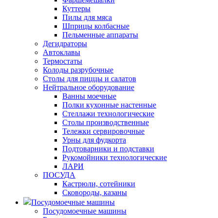
Куттеры
Пилы для мяса
Шприцы колбасные
Пельменные аппараты
Дегидраторы
Автоклавы
Термостаты
Колоды разрубочные
Столы для пиццы и салатов
Нейтральное оборудование
Ванны моечные
Полки кухонные настенные
Стеллажи технологические
Столы производственные
Тележки сервировочные
Урны для фудкорта
Подтоварники и подставки
Рукомойники технологические
ЛАРИ
ПОСУДА
Кастрюли, сотейники
Сковороды, казаны
Посудомоечные машины
Посудомоечные машины