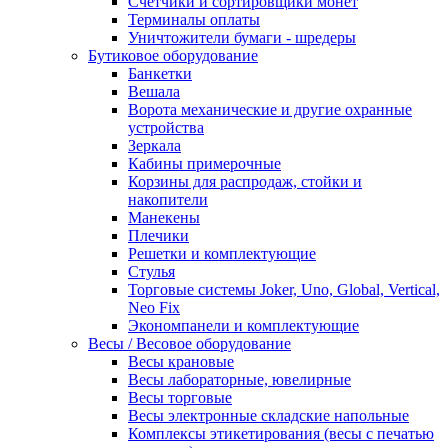
Счетчики и сортировщики монет
Терминалы оплаты
Уничтожители бумаги - шредеры
Бутиковое оборудование
Банкетки
Вешала
Ворота механические и другие охранные
устройства
Зеркала
Кабины примерочные
Корзины для распродаж, стойки и
накопители
Манекены
Плечики
Решетки и комплектующие
Стулья
Торговые системы Joker, Uno, Global, Vertical,
Neo Fix
Экономпанели и комплектующие
Весы / Весовое оборудование
Весы крановые
Весы лабораторные, ювелирные
Весы торговые
Весы электронные складские напольные
Комплексы этикетирования (весы с печатью