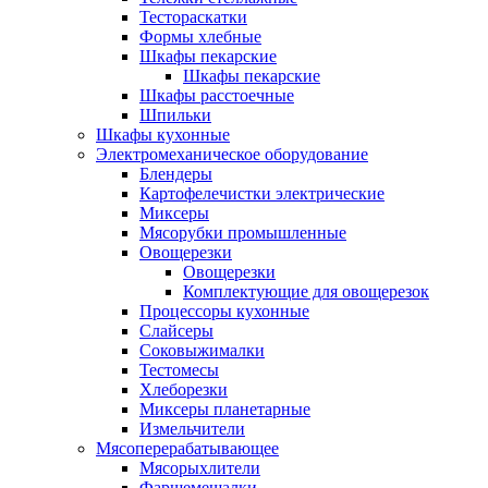
Тестораскатки
Формы хлебные
Шкафы пекарские
Шкафы пекарские
Шкафы расстоечные
Шпильки
Шкафы кухонные
Электромеханическое оборудование
Блендеры
Картофелечистки электрические
Миксеры
Мясорубки промышленные
Овощерезки
Овощерезки
Комплектующие для овощерезок
Процессоры кухонные
Слайсеры
Соковыжималки
Тестомесы
Хлеборезки
Миксеры планетарные
Измельчители
Мясоперерабатывающее
Мясорыхлители
Фаршемешалки