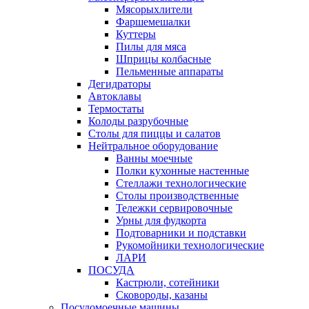
Мясорыхлители
Фаршемешалки
Куттеры
Пилы для мяса
Шприцы колбасные
Пельменные аппараты
Дегидраторы
Автоклавы
Термостаты
Колоды разрубочные
Столы для пиццы и салатов
Нейтральное оборудование
Ванны моечные
Полки кухонные настенные
Стеллажи технологические
Столы производственные
Тележки сервировочные
Урны для фудкорта
Подтоварники и подставки
Рукомойники технологические
ЛАРИ
ПОСУДА
Кастрюли, сотейники
Сковороды, казаны
Посудомоечные машины