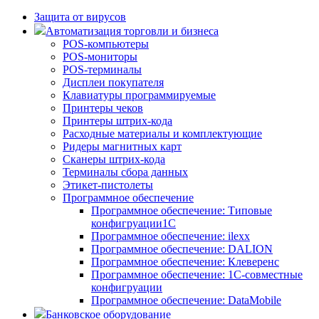
Защита от вирусов
Автоматизация торговли и бизнеса
POS-компьютеры
POS-мониторы
POS-терминалы
Дисплеи покупателя
Клавиатуры программируемые
Принтеры чеков
Принтеры штрих-кода
Расходные материалы и комплектующие
Ридеры магнитных карт
Сканеры штрих-кода
Терминалы сбора данных
Этикет-пистолеты
Программное обеспечение
Программное обеспечение: Типовые
конфигруации1С
Программное обеспечение: ilexx
Программное обеспечение: DALION
Программное обеспечение: Клеверенс
Программное обеспечение: 1С-совместные
конфигруации
Программное обеспечение: DataMobile
Банковское оборудование