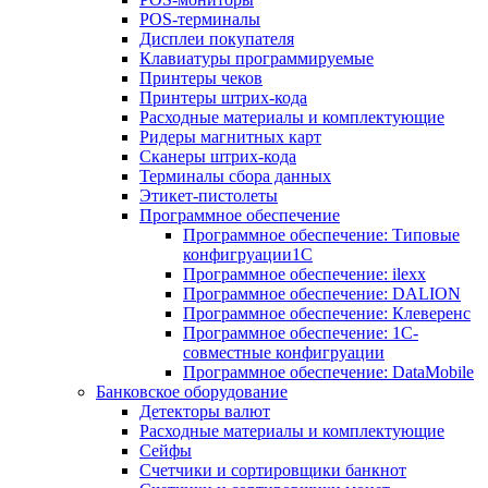
POS-терминалы
Дисплеи покупателя
Клавиатуры программируемые
Принтеры чеков
Принтеры штрих-кода
Расходные материалы и комплектующие
Ридеры магнитных карт
Сканеры штрих-кода
Терминалы сбора данных
Этикет-пистолеты
Программное обеспечение
Программное обеспечение: Типовые
конфигруации1С
Программное обеспечение: ilexx
Программное обеспечение: DALION
Программное обеспечение: Клеверенс
Программное обеспечение: 1С-
совместные конфигруации
Программное обеспечение: DataMobile
Банковское оборудование
Детекторы валют
Расходные материалы и комплектующие
Сейфы
Счетчики и сортировщики банкнот