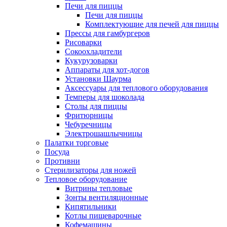
Печи для пиццы
Печи для пиццы
Комплектующие для печей для пиццы
Прессы для гамбургеров
Рисоварки
Сокоохладители
Кукурузоварки
Аппараты для хот-догов
Установки Шаурма
Аксессуары для теплового оборудования
Темперы для шоколада
Столы для пиццы
Фритюрницы
Чебуречницы
Электрошашлычницы
Палатки торговые
Посуда
Противни
Стерилизаторы для ножей
Тепловое оборудование
Витрины тепловые
Зонты вентиляционные
Кипятильники
Котлы пищеварочные
Кофемашины