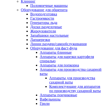
Клининг
Поломоечные машины
Оборудование для общепита
Водоподготовка
Гастроемкости
Генераторы льда
Доски разделочные
Жироуловители
Запайщики настольные
Лапшерезки
Линии раздачи/самообслуживания
Оборудование для фаст-фуда
Аппараты блинные
Аппараты для нарезки картофеля
спиралью
Аппараты для попкорна
Аппараты для производства сахарной
ваты
Аппараты для производства
сахарной ваты
Комплектующие для аппаратов
по производству сахарной ваты
Аппараты пончиковые
Вафельницы
Грили