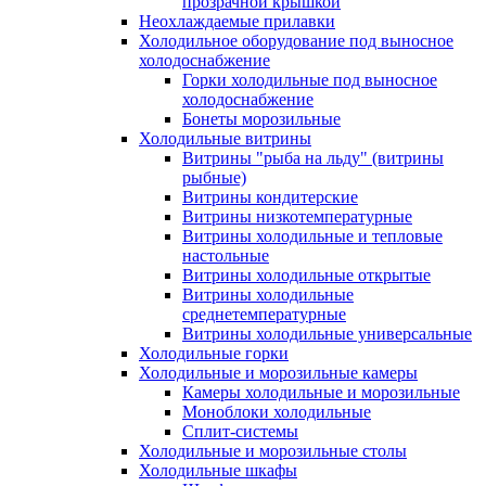
прозрачной крышкой
Неохлаждаемые прилавки
Холодильное оборудование под выносное
холодоснабжение
Горки холодильные под выносное
холодоснабжение
Бонеты морозильные
Холодильные витрины
Витрины "рыба на льду" (витрины
рыбные)
Витрины кондитерские
Витрины низкотемпературные
Витрины холодильные и тепловые
настольные
Витрины холодильные открытые
Витрины холодильные
среднетемпературные
Витрины холодильные универсальные
Холодильные горки
Холодильные и морозильные камеры
Камеры холодильные и морозильные
Моноблоки холодильные
Сплит-системы
Холодильные и морозильные столы
Холодильные шкафы