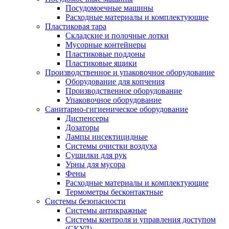
Посудомоечные машины
Расходные материалы и комплектующие
Пластиковая тара
Складские и полочные лотки
Мусорные контейнеры
Пластиковые поддоны
Пластиковые ящики
Производственное и упаковочное оборудование
Оборудование для копчения
Производственное оборудование
Упаковочное оборудование
Санитарно-гигиеническое оборудование
Диспенсеры
Дозаторы
Лампы инсектицидные
Системы очистки воздуха
Сушилки для рук
Урны для мусора
Фены
Расходные материалы и комплектующие
Термометры бесконтактные
Системы безопасности
Системы антикражные
Системы контроля и управления доступом
(СКУД)