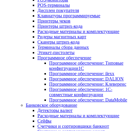
POS-терминалы
Дисплеи покупателя
Клавиатуры программируемые
Принтеры чеков
Принтеры штрих-кода
Расходные материалы и комплектующие
Ридеры магнитных карт
Сканеры штрих-кода
Терминалы сбора данных
Этикет-пистолеты
Программное обеспечение
Программное обеспечение: Типовые
конфигруации1С
Программное обеспечение: ilexx
Программное обеспечение: DALION
Программное обеспечение: Клеверенс
Программное обеспечение: 1С-
совместные конфигруации
Программное обеспечение: DataMobile
Банковское оборудование
Детекторы валют
Расходные материалы и комплектующие
Сейфы
Счетчики и сортировщики банкнот