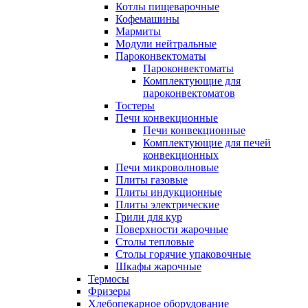
Котлы пищеварочные
Кофемашины
Мармиты
Модули нейтральные
Пароконвектоматы
Пароконвектоматы
Комплектующие для
пароконвектоматов
Тостеры
Печи конвекционные
Печи конвекционные
Комплектующие для печей
конвекционных
Печи микроволновые
Плиты газовые
Плиты индукционные
Плиты электрические
Грили для кур
Поверхности жарочные
Столы тепловые
Столы горячие упаковочные
Шкафы жарочные
Термосы
Фризеры
Хлебопекарное оборудование