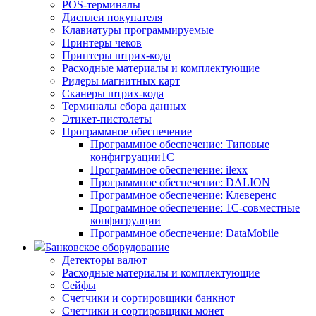
POS-терминалы
Дисплеи покупателя
Клавиатуры программируемые
Принтеры чеков
Принтеры штрих-кода
Расходные материалы и комплектующие
Ридеры магнитных карт
Сканеры штрих-кода
Терминалы сбора данных
Этикет-пистолеты
Программное обеспечение
Программное обеспечение: Типовые
конфигруации1С
Программное обеспечение: ilexx
Программное обеспечение: DALION
Программное обеспечение: Клеверенс
Программное обеспечение: 1С-совместные
конфигруации
Программное обеспечение: DataMobile
Банковское оборудование
Детекторы валют
Расходные материалы и комплектующие
Сейфы
Счетчики и сортировщики банкнот
Счетчики и сортировщики монет