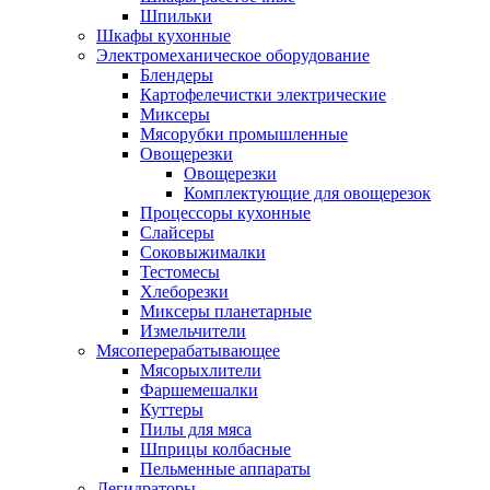
Шпильки
Шкафы кухонные
Электромеханическое оборудование
Блендеры
Картофелечистки электрические
Миксеры
Мясорубки промышленные
Овощерезки
Овощерезки
Комплектующие для овощерезок
Процессоры кухонные
Слайсеры
Соковыжималки
Тестомесы
Хлеборезки
Миксеры планетарные
Измельчители
Мясоперерабатывающее
Мясорыхлители
Фаршемешалки
Куттеры
Пилы для мяса
Шприцы колбасные
Пельменные аппараты
Дегидраторы