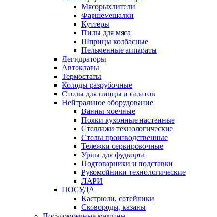
Мясорыхлители
Фаршемешалки
Куттеры
Пилы для мяса
Шприцы колбасные
Пельменные аппараты
Дегидраторы
Автоклавы
Термостаты
Колоды разрубочные
Столы для пиццы и салатов
Нейтральное оборудование
Ванны моечные
Полки кухонные настенные
Стеллажи технологические
Столы производственные
Тележки сервировочные
Урны для фудкорта
Подтоварники и подставки
Рукомойники технологические
ЛАРИ
ПОСУДА
Кастрюли, сотейники
Сковороды, казаны
Посудомоечные машины