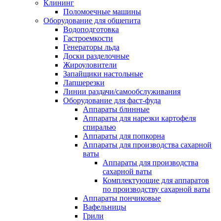
Клининг
Поломоечные машины
Оборудование для общепита
Водоподготовка
Гастроемкости
Генераторы льда
Доски разделочные
Жироуловители
Запайщики настольные
Лапшерезки
Линии раздачи/самообслуживания
Оборудование для фаст-фуда
Аппараты блинные
Аппараты для нарезки картофеля
спиралью
Аппараты для попкорна
Аппараты для производства сахарной
ваты
Аппараты для производства
сахарной ваты
Комплектующие для аппаратов
по производству сахарной ваты
Аппараты пончиковые
Вафельницы
Грили