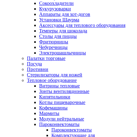
Сокоохладители
Кукурузоварки
Аппараты для хот-догов
Установки Шаурма
Аксессуары для теплового оборудования
Темперы для шоколада
Столы для пиццы
Фритюрницы
Чебуречницы
Электрошашлычницы
Палатки торговые
Посуда
Противни
Стерилизаторы для ножей
Тепловое оборудование
Витрины тепловые
Зонты вентиляционные
Кипятильники
Котлы пищеварочные
Кофемашины
Мармиты
Модули нейтральные
Пароконвектоматы
Пароконвектоматы
Комплектующие для