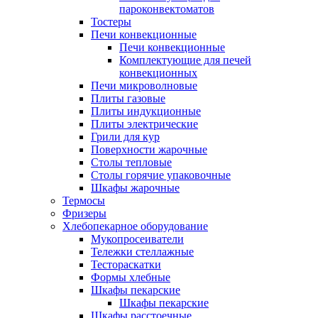
пароконвектоматов
Тостеры
Печи конвекционные
Печи конвекционные
Комплектующие для печей
конвекционных
Печи микроволновые
Плиты газовые
Плиты индукционные
Плиты электрические
Грили для кур
Поверхности жарочные
Столы тепловые
Столы горячие упаковочные
Шкафы жарочные
Термосы
Фризеры
Хлебопекарное оборудование
Мукопросеиватели
Тележки стеллажные
Тестораскатки
Формы хлебные
Шкафы пекарские
Шкафы пекарские
Шкафы расстоечные