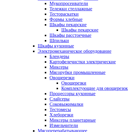
Мукопросеиватели
Тележки стеллажные
Тестораскатки
Формы хлебные
Шкафы пекарские
Шкафы пекарские
Шкафы расстоечные
Шпильки
Шкафы кухонные
Электромеханическое оборудование
Блендеры
Картофелечистки электрические
Миксеры
Мясорубки промышленные
Овощерезки
Овощерезки
Комплектующие для овощерезок
Процессоры кухонные
Слайсеры
Соковыжималки
Тестомесы
Хлеборезки
Миксеры планетарные
Измельчители
Мясоперерабатывающее