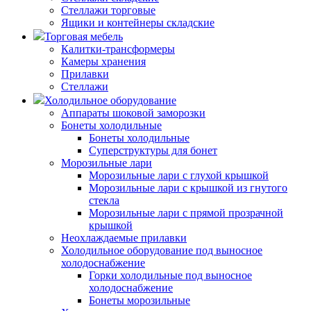
Стеллажи торговые
Ящики и контейнеры складские
Торговая мебель
Калитки-трансформеры
Камеры хранения
Прилавки
Стеллажи
Холодильное оборудование
Аппараты шоковой заморозки
Бонеты холодильные
Бонеты холодильные
Суперструктуры для бонет
Морозильные лари
Морозильные лари с глухой крышкой
Морозильные лари с крышкой из гнутого
стекла
Морозильные лари с прямой прозрачной
крышкой
Неохлаждаемые прилавки
Холодильное оборудование под выносное
холодоснабжение
Горки холодильные под выносное
холодоснабжение
Бонеты морозильные