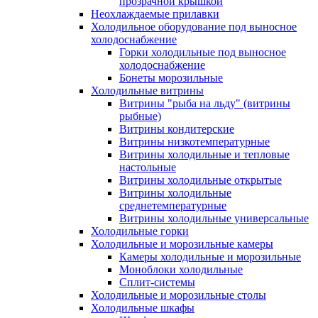
прозрачной крышкой
Неохлаждаемые прилавки
Холодильное оборудование под выносное
холодоснабжение
Горки холодильные под выносное
холодоснабжение
Бонеты морозильные
Холодильные витрины
Витрины "рыба на льду" (витрины
рыбные)
Витрины кондитерские
Витрины низкотемпературные
Витрины холодильные и тепловые
настольные
Витрины холодильные открытые
Витрины холодильные
среднетемпературные
Витрины холодильные универсальные
Холодильные горки
Холодильные и морозильные камеры
Камеры холодильные и морозильные
Моноблоки холодильные
Сплит-системы
Холодильные и морозильные столы
Холодильные шкафы