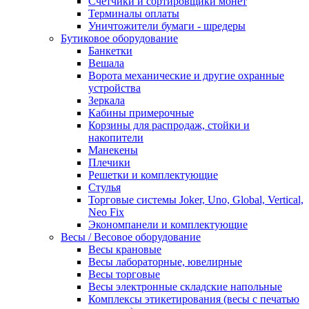
Счетчики и сортировщики монет
Терминалы оплаты
Уничтожители бумаги - шредеры
Бутиковое оборудование
Банкетки
Вешала
Ворота механические и другие охранные
устройства
Зеркала
Кабины примерочные
Корзины для распродаж, стойки и
накопители
Манекены
Плечики
Решетки и комплектующие
Стулья
Торговые системы Joker, Uno, Global, Vertical,
Neo Fix
Экономпанели и комплектующие
Весы / Весовое оборудование
Весы крановые
Весы лабораторные, ювелирные
Весы торговые
Весы электронные складские напольные
Комплексы этикетирования (весы с печатью