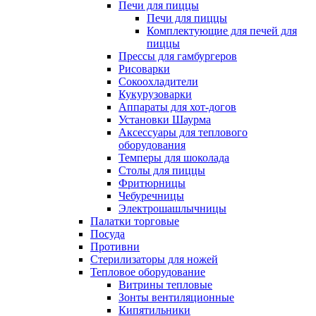
Печи для пиццы
Печи для пиццы
Комплектующие для печей для
пиццы
Прессы для гамбургеров
Рисоварки
Сокоохладители
Кукурузоварки
Аппараты для хот-догов
Установки Шаурма
Аксессуары для теплового
оборудования
Темперы для шоколада
Столы для пиццы
Фритюрницы
Чебуречницы
Электрошашлычницы
Палатки торговые
Посуда
Противни
Стерилизаторы для ножей
Тепловое оборудование
Витрины тепловые
Зонты вентиляционные
Кипятильники