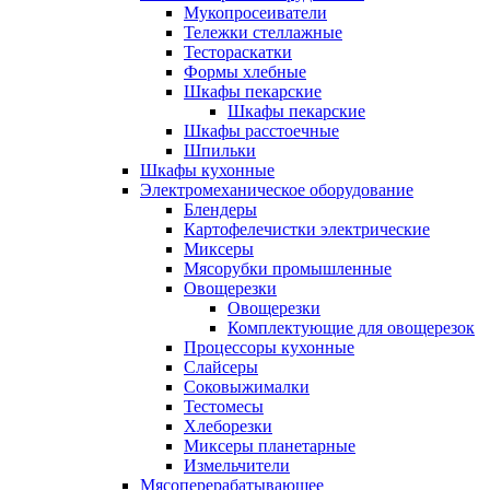
Мукопросеиватели
Тележки стеллажные
Тестораскатки
Формы хлебные
Шкафы пекарские
Шкафы пекарские
Шкафы расстоечные
Шпильки
Шкафы кухонные
Электромеханическое оборудование
Блендеры
Картофелечистки электрические
Миксеры
Мясорубки промышленные
Овощерезки
Овощерезки
Комплектующие для овощерезок
Процессоры кухонные
Слайсеры
Соковыжималки
Тестомесы
Хлеборезки
Миксеры планетарные
Измельчители
Мясоперерабатывающее