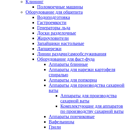
Клининг
Поломоечные машины
Оборудование для общепита
Водоподготовка
Гастроемкости
Генераторы льда
Доски разделочные
Жироуловители
Запайщики настольные
Лапшерезки
Линии раздачи/самообслуживания
Оборудование для фаст-фуда
Аппараты блинные
Аппараты для нарезки картофеля
спиралью
Аппараты для попкорна
Аппараты для производства сахарной
ваты
Аппараты для производства
сахарной ваты
Комплектующие для аппаратов
по производству сахарной ваты
Аппараты пончиковые
Вафельницы
Грили