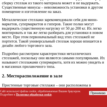
сборку стеллаж из такого материала может и не выдержать.
Существенные минусы – невозможность установки в другом
помещение и изготовление на заказ.
Металлические стеллажи зарекомендовали себя для мини-
маркетов, супермаркетов и гиперов. Такие полки могут
выдержать существенную нагрузку от 50 до 200 кг. Их легко
монтировать и так же легко разбирать для установки в новом
месте. При этом первоначальный вид этих стеллажей не
портится. Такой универсальный стеллаж хорошо впишется в
дизайн любого торгового зала.
Подробно рассмотрим характеристики металлических
стеллажей, поскольку они являются самыми популярными. Их
называют стеллажами супермаркета, хотя их можно увидеть и
в магазинах прилавочного типа.
2. Месторасположение в зале
Пристенные торговые стеллажи – они расположены в
торговом заде магазина вдоль стен. Полки у подобной
Сайт использует файлы cookie, обрабатываемые Вашим браузером.
Принимаю
конструкции находятся с одной стороны задней стенки. В
Подробнее в
Политике обработки cookie
.
зависимости от производителя, такие стеллажи имеют
несколько модификаций: