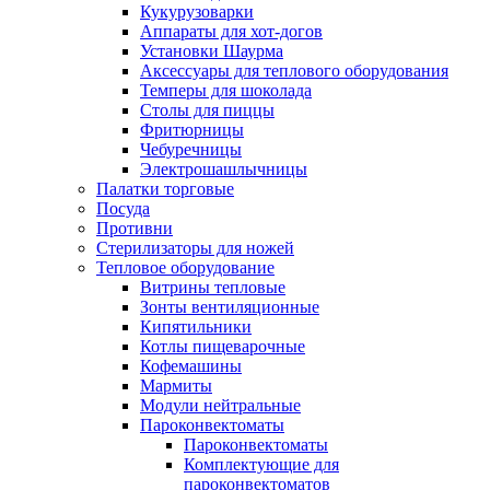
Кукурузоварки
Аппараты для хот-догов
Установки Шаурма
Аксессуары для теплового оборудования
Темперы для шоколада
Столы для пиццы
Фритюрницы
Чебуречницы
Электрошашлычницы
Палатки торговые
Посуда
Противни
Стерилизаторы для ножей
Тепловое оборудование
Витрины тепловые
Зонты вентиляционные
Кипятильники
Котлы пищеварочные
Кофемашины
Мармиты
Модули нейтральные
Пароконвектоматы
Пароконвектоматы
Комплектующие для
пароконвектоматов