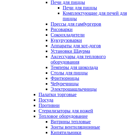
Печи для пиццы
Печи для пиццы
Комплектующие для печей для
пиццы
Прессы для гамбургеров
Рисоварки
Сокоохладители
Кукурузоварки
Аппараты для хот-догов
Установки Шаурма
Аксессуары для теплового
оборудования
Темперы для шоколада
Столы для пиццы
Фритюрницы
Чебуречницы
Электрошашлычницы
Палатки торговые
Посуда
Противни
Стерилизаторы для ножей
Тепловое оборудование
Витрины тепловые
Зонты вентиляционные
Кипятильники