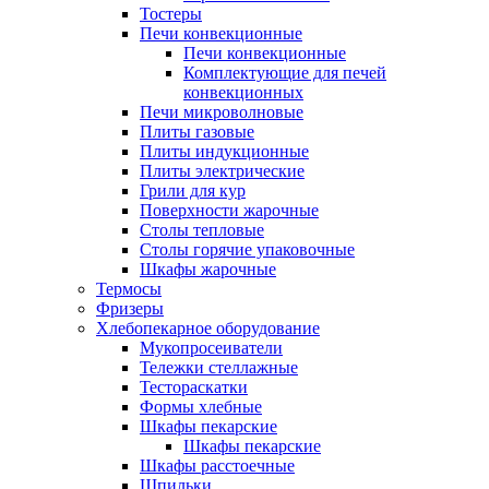
Тостеры
Печи конвекционные
Печи конвекционные
Комплектующие для печей
конвекционных
Печи микроволновые
Плиты газовые
Плиты индукционные
Плиты электрические
Грили для кур
Поверхности жарочные
Столы тепловые
Столы горячие упаковочные
Шкафы жарочные
Термосы
Фризеры
Хлебопекарное оборудование
Мукопросеиватели
Тележки стеллажные
Тестораскатки
Формы хлебные
Шкафы пекарские
Шкафы пекарские
Шкафы расстоечные
Шпильки