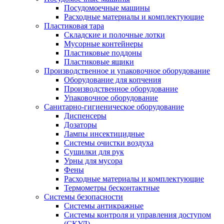
Посудомоечные машины
Расходные материалы и комплектующие
Пластиковая тара
Складские и полочные лотки
Мусорные контейнеры
Пластиковые поддоны
Пластиковые ящики
Производственное и упаковочное оборудование
Оборудование для копчения
Производственное оборудование
Упаковочное оборудование
Санитарно-гигиеническое оборудование
Диспенсеры
Дозаторы
Лампы инсектицидные
Системы очистки воздуха
Сушилки для рук
Урны для мусора
Фены
Расходные материалы и комплектующие
Термометры бесконтактные
Системы безопасности
Системы антикражные
Системы контроля и управления доступом
(СКУД)