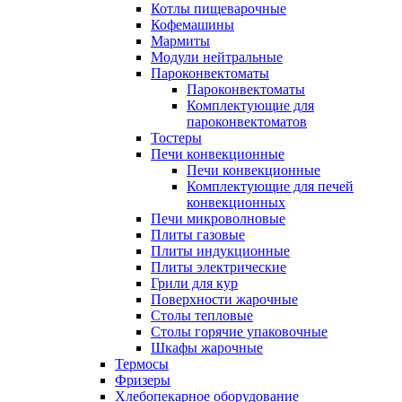
Котлы пищеварочные
Кофемашины
Мармиты
Модули нейтральные
Пароконвектоматы
Пароконвектоматы
Комплектующие для
пароконвектоматов
Тостеры
Печи конвекционные
Печи конвекционные
Комплектующие для печей
конвекционных
Печи микроволновые
Плиты газовые
Плиты индукционные
Плиты электрические
Грили для кур
Поверхности жарочные
Столы тепловые
Столы горячие упаковочные
Шкафы жарочные
Термосы
Фризеры
Хлебопекарное оборудование