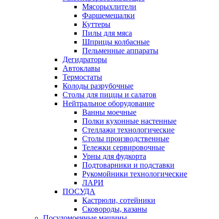
Мясорыхлители
Фаршемешалки
Куттеры
Пилы для мяса
Шприцы колбасные
Пельменные аппараты
Дегидраторы
Автоклавы
Термостаты
Колоды разрубочные
Столы для пиццы и салатов
Нейтральное оборудование
Ванны моечные
Полки кухонные настенные
Стеллажи технологические
Столы производственные
Тележки сервировочные
Урны для фудкорта
Подтоварники и подставки
Рукомойники технологические
ЛАРИ
ПОСУДА
Кастрюли, сотейники
Сковороды, казаны
Посудомоечные машины