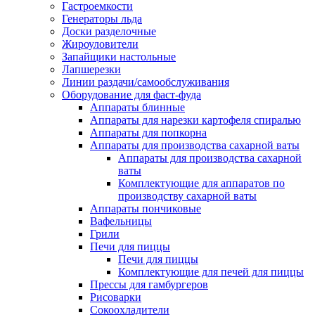
Гастроемкости
Генераторы льда
Доски разделочные
Жироуловители
Запайщики настольные
Лапшерезки
Линии раздачи/самообслуживания
Оборудование для фаст-фуда
Аппараты блинные
Аппараты для нарезки картофеля спиралью
Аппараты для попкорна
Аппараты для производства сахарной ваты
Аппараты для производства сахарной
ваты
Комплектующие для аппаратов по
производству сахарной ваты
Аппараты пончиковые
Вафельницы
Грили
Печи для пиццы
Печи для пиццы
Комплектующие для печей для пиццы
Прессы для гамбургеров
Рисоварки
Сокоохладители