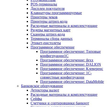
POS-терминалы
Дисплеи покупателя
Клавиатуры программируемые
Принтеры чеков
Принтеры штрих-кода
Расходные материалы и комплектующие
Ридеры магнитных карт
Сканеры штрих-кода
Терминалы сбора данных
Этикет-пистолеты
Программное обеспечение
Программное обеспечение: Типовые
конфигруации1С
Программное обеспечение: ilexx
Программное обеспечение: DALION
Программное обеспечение: Клеверенс
Программное обеспечение: 1С-
совместные конфигруации
Программное обеспечение: DataMobile
Банковское оборудование
Детекторы валют
Расходные материалы и комплектующие
Сейфы
Счетчики и сортировщики банкнот