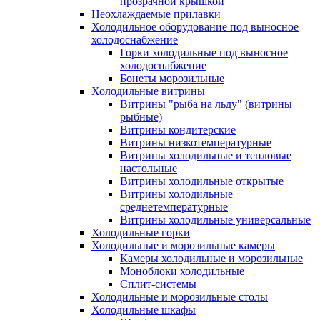
прозрачной крышкой
Неохлаждаемые прилавки
Холодильное оборудование под выносное
холодоснабжение
Горки холодильные под выносное
холодоснабжение
Бонеты морозильные
Холодильные витрины
Витрины "рыба на льду" (витрины
рыбные)
Витрины кондитерские
Витрины низкотемпературные
Витрины холодильные и тепловые
настольные
Витрины холодильные открытые
Витрины холодильные
среднетемпературные
Витрины холодильные универсальные
Холодильные горки
Холодильные и морозильные камеры
Камеры холодильные и морозильные
Моноблоки холодильные
Сплит-системы
Холодильные и морозильные столы
Холодильные шкафы