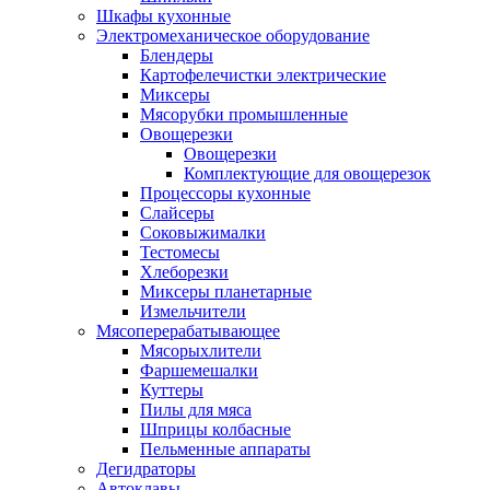
Шкафы кухонные
Электромеханическое оборудование
Блендеры
Картофелечистки электрические
Миксеры
Мясорубки промышленные
Овощерезки
Овощерезки
Комплектующие для овощерезок
Процессоры кухонные
Слайсеры
Соковыжималки
Тестомесы
Хлеборезки
Миксеры планетарные
Измельчители
Мясоперерабатывающее
Мясорыхлители
Фаршемешалки
Куттеры
Пилы для мяса
Шприцы колбасные
Пельменные аппараты
Дегидраторы
Автоклавы