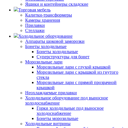
Ящики и контейнеры складские
Торговая мебель
Калитки-трансформеры
Камеры хранения
Прилавки
Стеллажи
Холодильное оборудование
Аппараты шоковой заморозки
Бонеты холодильные
Бонеты холодильные
Суперструктуры для бонет
Морозильные лари
Морозильные лари с глухой крышкой
Морозильные лари с крышкой из гнутого
стекла
Морозильные лари с прямой прозрачной
крышкой
Неохлаждаемые прилавки
Холодильное оборудование под выносное
холодоснабжение
Горки холодильные под выносное
холодоснабжение
Бонеты морозильные
Холодильные витрины