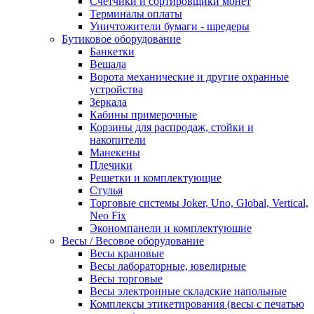
Счетчики и сортировщики монет
Терминалы оплаты
Уничтожители бумаги - шредеры
Бутиковое оборудование
Банкетки
Вешала
Ворота механические и другие охранные
устройства
Зеркала
Кабины примерочные
Корзины для распродаж, стойки и
накопители
Манекены
Плечики
Решетки и комплектующие
Стулья
Торговые системы Joker, Uno, Global, Vertical,
Neo Fix
Экономпанели и комплектующие
Весы / Весовое оборудование
Весы крановые
Весы лабораторные, ювелирные
Весы торговые
Весы электронные складские напольные
Комплексы этикетирования (весы с печатью