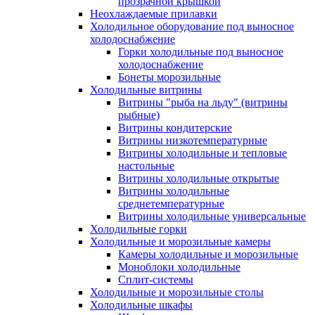
прозрачной крышкой
Неохлаждаемые прилавки
Холодильное оборудование под выносное
холодоснабжение
Горки холодильные под выносное
холодоснабжение
Бонеты морозильные
Холодильные витрины
Витрины "рыба на льду" (витрины
рыбные)
Витрины кондитерские
Витрины низкотемпературные
Витрины холодильные и тепловые
настольные
Витрины холодильные открытые
Витрины холодильные
среднетемпературные
Витрины холодильные универсальные
Холодильные горки
Холодильные и морозильные камеры
Камеры холодильные и морозильные
Моноблоки холодильные
Сплит-системы
Холодильные и морозильные столы
Холодильные шкафы