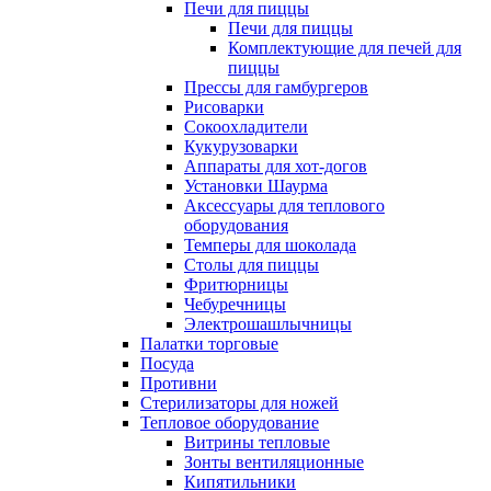
Печи для пиццы
Печи для пиццы
Комплектующие для печей для
пиццы
Прессы для гамбургеров
Рисоварки
Сокоохладители
Кукурузоварки
Аппараты для хот-догов
Установки Шаурма
Аксессуары для теплового
оборудования
Темперы для шоколада
Столы для пиццы
Фритюрницы
Чебуречницы
Электрошашлычницы
Палатки торговые
Посуда
Противни
Стерилизаторы для ножей
Тепловое оборудование
Витрины тепловые
Зонты вентиляционные
Кипятильники