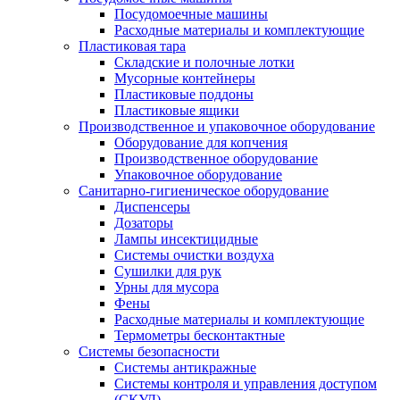
Посудомоечные машины
Расходные материалы и комплектующие
Пластиковая тара
Складские и полочные лотки
Мусорные контейнеры
Пластиковые поддоны
Пластиковые ящики
Производственное и упаковочное оборудование
Оборудование для копчения
Производственное оборудование
Упаковочное оборудование
Санитарно-гигиеническое оборудование
Диспенсеры
Дозаторы
Лампы инсектицидные
Системы очистки воздуха
Сушилки для рук
Урны для мусора
Фены
Расходные материалы и комплектующие
Термометры бесконтактные
Системы безопасности
Системы антикражные
Системы контроля и управления доступом
(СКУД)