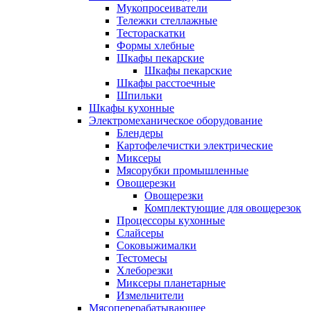
Мукопросеиватели
Тележки стеллажные
Тестораскатки
Формы хлебные
Шкафы пекарские
Шкафы пекарские
Шкафы расстоечные
Шпильки
Шкафы кухонные
Электромеханическое оборудование
Блендеры
Картофелечистки электрические
Миксеры
Мясорубки промышленные
Овощерезки
Овощерезки
Комплектующие для овощерезок
Процессоры кухонные
Слайсеры
Соковыжималки
Тестомесы
Хлеборезки
Миксеры планетарные
Измельчители
Мясоперерабатывающее