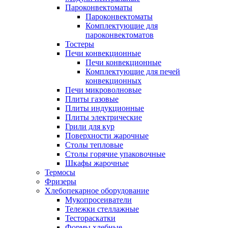
Пароконвектоматы
Пароконвектоматы
Комплектующие для
пароконвектоматов
Тостеры
Печи конвекционные
Печи конвекционные
Комплектующие для печей
конвекционных
Печи микроволновые
Плиты газовые
Плиты индукционные
Плиты электрические
Грили для кур
Поверхности жарочные
Столы тепловые
Столы горячие упаковочные
Шкафы жарочные
Термосы
Фризеры
Хлебопекарное оборудование
Мукопросеиватели
Тележки стеллажные
Тестораскатки
Формы хлебные