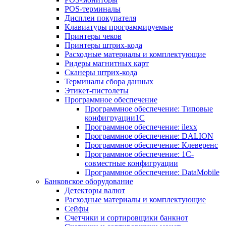
POS-терминалы
Дисплеи покупателя
Клавиатуры программируемые
Принтеры чеков
Принтеры штрих-кода
Расходные материалы и комплектующие
Ридеры магнитных карт
Сканеры штрих-кода
Терминалы сбора данных
Этикет-пистолеты
Программное обеспечение
Программное обеспечение: Типовые
конфигруации1С
Программное обеспечение: ilexx
Программное обеспечение: DALION
Программное обеспечение: Клеверенс
Программное обеспечение: 1С-
совместные конфигруации
Программное обеспечение: DataMobile
Банковское оборудование
Детекторы валют
Расходные материалы и комплектующие
Сейфы
Счетчики и сортировщики банкнот