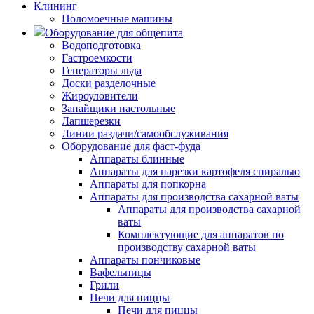
Клининг
Поломоечные машины
Оборудование для общепита
Водоподготовка
Гастроемкости
Генераторы льда
Доски разделочные
Жироуловители
Запайщики настольные
Лапшерезки
Линии раздачи/самообслуживания
Оборудование для фаст-фуда
Аппараты блинные
Аппараты для нарезки картофеля спиралью
Аппараты для попкорна
Аппараты для производства сахарной ваты
Аппараты для производства сахарной
ваты
Комплектующие для аппаратов по
производству сахарной ваты
Аппараты пончиковые
Вафельницы
Грили
Печи для пиццы
Печи для пиццы