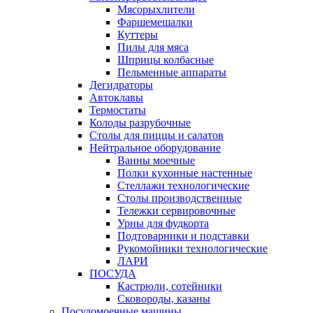
Мясорыхлители
Фаршемешалки
Куттеры
Пилы для мяса
Шприцы колбасные
Пельменные аппараты
Дегидраторы
Автоклавы
Термостаты
Колоды разрубочные
Столы для пиццы и салатов
Нейтральное оборудование
Ванны моечные
Полки кухонные настенные
Стеллажи технологические
Столы производственные
Тележки сервировочные
Урны для фудкорта
Подтоварники и подставки
Рукомойники технологические
ЛАРИ
ПОСУДА
Кастрюли, сотейники
Сковороды, казаны
Посудомоечные машины