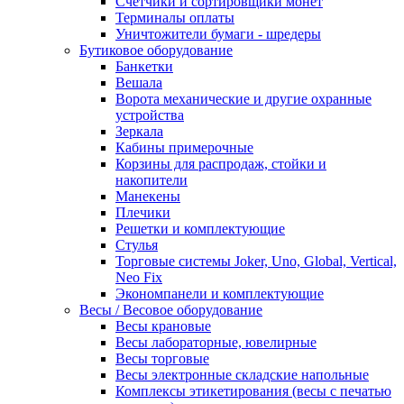
Счетчики и сортировщики монет
Терминалы оплаты
Уничтожители бумаги - шредеры
Бутиковое оборудование
Банкетки
Вешала
Ворота механические и другие охранные
устройства
Зеркала
Кабины примерочные
Корзины для распродаж, стойки и
накопители
Манекены
Плечики
Решетки и комплектующие
Стулья
Торговые системы Joker, Uno, Global, Vertical,
Neo Fix
Экономпанели и комплектующие
Весы / Весовое оборудование
Весы крановые
Весы лабораторные, ювелирные
Весы торговые
Весы электронные складские напольные
Комплексы этикетирования (весы с печатью