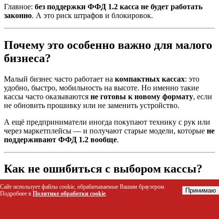
Главное:
без поддержки ФФД 1.2 касса не будет работать
законно
. А это риск штрафов и блокировок.
Почему это особенно важно для малого
бизнеса?
Малый бизнес часто работает на
компактных кассах
: это
удобно, быстро, мобильность на высоте. Но именно такие
кассы часто оказываются
не готовы к новому формату
, если
не обновить прошивку или не заменить устройство.
А ещё предприниматели иногда покупают технику с рук или
через маркетплейсы — и получают старые модели, которые
не
поддерживают ФФД 1.2 вообще
.
Как не ошибиться с выбором кассы?
Сайт использует файлы cookie, обрабатываемые Вашим браузером.
← Назад к списку новостей
Принимаю
Подробнее в
Политике обработки cookie
.
Телефон:
+7 965 929-71-89
Адрес:
г. Уфа, пр. Салавата Юлаева, 59