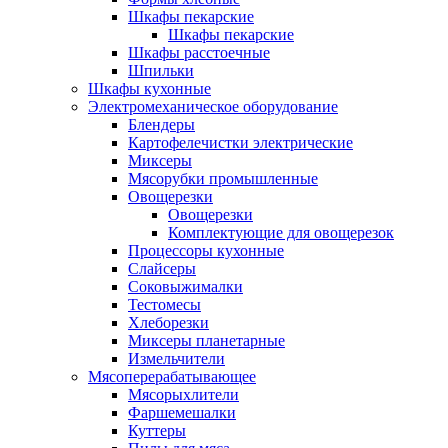
Шкафы пекарские
Шкафы пекарские
Шкафы расстоечные
Шпильки
Шкафы кухонные
Электромеханическое оборудование
Блендеры
Картофелечистки электрические
Миксеры
Мясорубки промышленные
Овощерезки
Овощерезки
Комплектующие для овощерезок
Процессоры кухонные
Слайсеры
Соковыжималки
Тестомесы
Хлеборезки
Миксеры планетарные
Измельчители
Мясоперерабатывающее
Мясорыхлители
Фаршемешалки
Куттеры