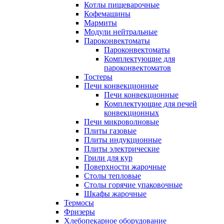
Котлы пищеварочные
Кофемашины
Мармиты
Модули нейтральные
Пароконвектоматы
Пароконвектоматы
Комплектующие для
пароконвектоматов
Тостеры
Печи конвекционные
Печи конвекционные
Комплектующие для печей
конвекционных
Печи микроволновые
Плиты газовые
Плиты индукционные
Плиты электрические
Грили для кур
Поверхности жарочные
Столы тепловые
Столы горячие упаковочные
Шкафы жарочные
Термосы
Фризеры
Хлебопекарное оборудование