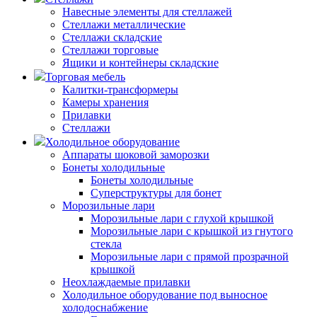
Навесные элементы для стеллажей
Стеллажи металлические
Стеллажи складские
Стеллажи торговые
Ящики и контейнеры складские
Торговая мебель
Калитки-трансформеры
Камеры хранения
Прилавки
Стеллажи
Холодильное оборудование
Аппараты шоковой заморозки
Бонеты холодильные
Бонеты холодильные
Суперструктуры для бонет
Морозильные лари
Морозильные лари с глухой крышкой
Морозильные лари с крышкой из гнутого
стекла
Морозильные лари с прямой прозрачной
крышкой
Неохлаждаемые прилавки
Холодильное оборудование под выносное
холодоснабжение