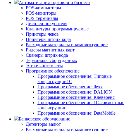
Автоматизация торговли и бизнеса
POS-компьютеры
POS-мониторы
POS-терминалы
Дисплеи покупателя
Клавиатуры программируемые
Принтеры чеков
Принтеры штрих-кода
Расходные материалы и комплектующие
Ридеры магнитных карт
Сканеры штрих-кода
Терминалы сбора данных
Этикет-пистолеты
Программное обеспечение
Программное обеспечение: Типовые
конфигруации1С
Программное обеспечение: ilexx
Программное обеспечение: DALION
Программное обеспечение: Клеверенс
Программное обеспечение: 1С-совместные
конфигруации
Программное обеспечение: DataMobile
Банковское оборудование
Детекторы валют
Расходные материалы и комплектующие