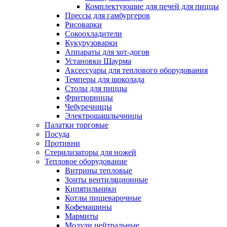
Комплектующие для печей для пиццы
Прессы для гамбургеров
Рисоварки
Сокоохладители
Кукурузоварки
Аппараты для хот-догов
Установки Шаурма
Аксессуары для теплового оборудования
Темперы для шоколада
Столы для пиццы
Фритюрницы
Чебуречницы
Электрошашлычницы
Палатки торговые
Посуда
Противни
Стерилизаторы для ножей
Тепловое оборудование
Витрины тепловые
Зонты вентиляционные
Кипятильники
Котлы пищеварочные
Кофемашины
Мармиты
Модули нейтральные