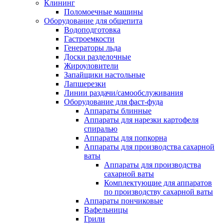
Клининг
Поломоечные машины
Оборудование для общепита
Водоподготовка
Гастроемкости
Генераторы льда
Доски разделочные
Жироуловители
Запайщики настольные
Лапшерезки
Линии раздачи/самообслуживания
Оборудование для фаст-фуда
Аппараты блинные
Аппараты для нарезки картофеля
спиралью
Аппараты для попкорна
Аппараты для производства сахарной
ваты
Аппараты для производства
сахарной ваты
Комплектующие для аппаратов
по производству сахарной ваты
Аппараты пончиковые
Вафельницы
Грили