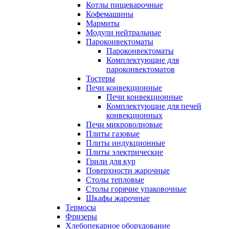
Котлы пищеварочные
Кофемашины
Мармиты
Модули нейтральные
Пароконвектоматы
Пароконвектоматы
Комплектующие для
пароконвектоматов
Тостеры
Печи конвекционные
Печи конвекционные
Комплектующие для печей
конвекционных
Печи микроволновые
Плиты газовые
Плиты индукционные
Плиты электрические
Грили для кур
Поверхности жарочные
Столы тепловые
Столы горячие упаковочные
Шкафы жарочные
Термосы
Фризеры
Хлебопекарное оборудование