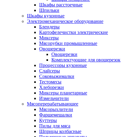
Шкафы расстоечные
Шпильки
Шкафы кухонные
Электромеханическое оборудование
Блендеры
Картофелечистки электрические
Миксеры
Мясорубки промышленные
Овощерезки
Овощерезки
Комплектующие для овощерезок
Процессоры кухонные
Слайсеры
Соковыжималки
Тестомесы
Хлеборезки
Миксеры планетарные
Измельчители
Мясоперерабатывающее
Мясорыхлители
Фаршемешалки
Куттеры
Пилы для мяса
Шприцы колбасные
Пельменные аппараты