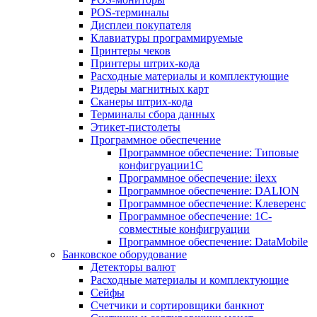
POS-терминалы
Дисплеи покупателя
Клавиатуры программируемые
Принтеры чеков
Принтеры штрих-кода
Расходные материалы и комплектующие
Ридеры магнитных карт
Сканеры штрих-кода
Терминалы сбора данных
Этикет-пистолеты
Программное обеспечение
Программное обеспечение: Типовые
конфигруации1С
Программное обеспечение: ilexx
Программное обеспечение: DALION
Программное обеспечение: Клеверенс
Программное обеспечение: 1С-
совместные конфигруации
Программное обеспечение: DataMobile
Банковское оборудование
Детекторы валют
Расходные материалы и комплектующие
Сейфы
Счетчики и сортировщики банкнот