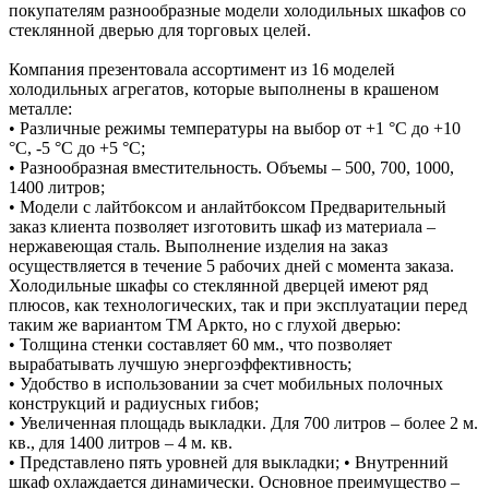
покупателям разнообразные модели холодильных шкафов со
стеклянной дверью для торговых целей.
Компания презентовала ассортимент из 16 моделей
холодильных агрегатов, которые выполнены в крашеном
металле:
• Различные режимы температуры на выбор от +1 °С до +10
°С, -5 °С до +5 °С;
• Разнообразная вместительность. Объемы – 500, 700, 1000,
1400 литров;
• Модели с лайтбоксом и анлайтбоксом Предварительный
заказ клиента позволяет изготовить шкаф из материала –
нержавеющая сталь. Выполнение изделия на заказ
осуществляется в течение 5 рабочих дней с момента заказа.
Холодильные шкафы со стеклянной дверцей имеют ряд
плюсов, как технологических, так и при эксплуатации перед
таким же вариантом ТМ Аркто, но с глухой дверью:
• Толщина стенки составляет 60 мм., что позволяет
вырабатывать лучшую энергоэффективность;
• Удобство в использовании за счет мобильных полочных
конструкций и радиусных гибов;
• Увеличенная площадь выкладки. Для 700 литров – более 2 м.
кв., для 1400 литров – 4 м. кв.
• Представлено пять уровней для выкладки; • Внутренний
шкаф охлаждается динамически. Основное преимущество –