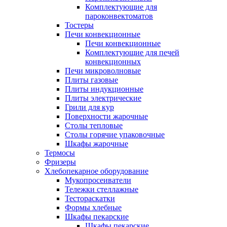
Комплектующие для
пароконвектоматов
Тостеры
Печи конвекционные
Печи конвекционные
Комплектующие для печей
конвекционных
Печи микроволновые
Плиты газовые
Плиты индукционные
Плиты электрические
Грили для кур
Поверхности жарочные
Столы тепловые
Столы горячие упаковочные
Шкафы жарочные
Термосы
Фризеры
Хлебопекарное оборудование
Мукопросеиватели
Тележки стеллажные
Тестораскатки
Формы хлебные
Шкафы пекарские
Шкафы пекарские