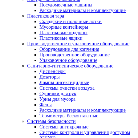
Посудомоечные машины
Расходные материалы и комплектующие
Пластиковая тара
Складские и полочные лотки
Мусорные контейнеры
Пластиковые поддоны
Пластиковые ящики
Производственное и упаковочное оборудование
Оборудование для копчения
Производственное оборудование
Упаковочное оборудование
Санитарно-гигиеническое оборудование
Диспенсеры
Дозаторы
Лампы инсектицидные
Системы очистки воздуха
Сушилки для рук
Урны для мусора
Фены
Расходные материалы и комплектующие
Термометры бесконтактные
Системы безопасности
Системы антикражные
Системы контроля и управления доступом
(СКУД)