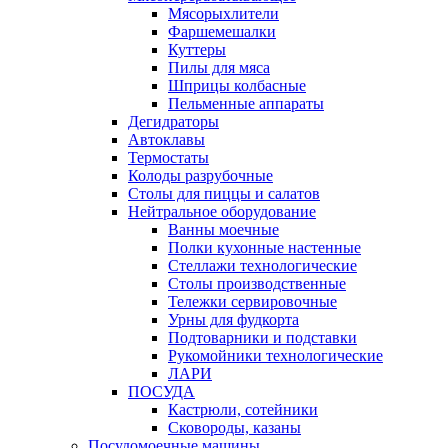
Мясорыхлители
Фаршемешалки
Куттеры
Пилы для мяса
Шприцы колбасные
Пельменные аппараты
Дегидраторы
Автоклавы
Термостаты
Колоды разрубочные
Столы для пиццы и салатов
Нейтральное оборудование
Ванны моечные
Полки кухонные настенные
Стеллажи технологические
Столы производственные
Тележки сервировочные
Урны для фудкорта
Подтоварники и подставки
Рукомойники технологические
ЛАРИ
ПОСУДА
Кастрюли, сотейники
Сковороды, казаны
Посудомоечные машины