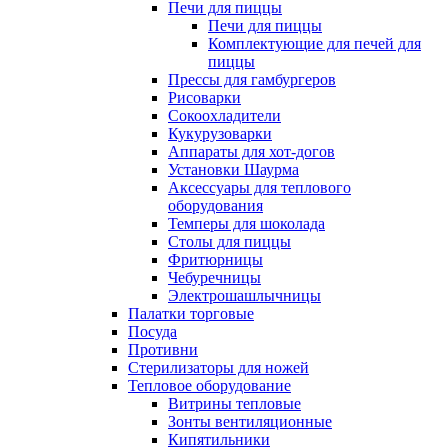
Печи для пиццы
Печи для пиццы
Комплектующие для печей для
пиццы
Прессы для гамбургеров
Рисоварки
Сокоохладители
Кукурузоварки
Аппараты для хот-догов
Установки Шаурма
Аксессуары для теплового
оборудования
Темперы для шоколада
Столы для пиццы
Фритюрницы
Чебуречницы
Электрошашлычницы
Палатки торговые
Посуда
Противни
Стерилизаторы для ножей
Тепловое оборудование
Витрины тепловые
Зонты вентиляционные
Кипятильники