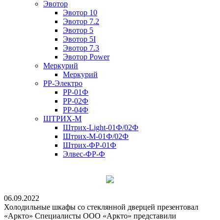
Эвотор
Эвотор 10
Эвотор 7.2
Эвотор 5
Эвотор 5I
Эвотор 7.3
Эвотор Power
Меркурий
Меркурий
РР-Электро
РР-01Ф
РР-02Ф
РР-04Ф
ШТРИХ-М
Штрих-Light-01Ф/02Ф
Штрих-М-01Ф/02Ф
Штрих-ФР-01Ф
Элвес-ФР-Ф
06.09.2022
Холодильные шкафы со стеклянной дверцей презентовал
«Аркто» Специалисты ООО «Аркто» представили