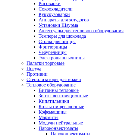
Рисоварки
Сокоохладители
Кукурузоварки
Аппараты для хот-догов
Установки Шаурма
Аксессуары для теплового оборудования
Темперы для шоколада
Столы для пиццы
Фритюрницы
Чебуречницы
Электрошашлычницы
Палатки торговые
Посуда
Противни
Стерилизаторы для ножей
Тепловое оборудование
Витрины тепловые
Зонты вентиляционные
Кипятильники
Котлы пищеварочные
Кофемашины
Мармиты
Модули нейтральные
Пароконвектоматы
Пароконвектоматы