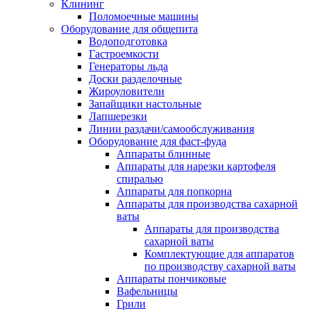
Клининг
Поломоечные машины
Оборудование для общепита
Водоподготовка
Гастроемкости
Генераторы льда
Доски разделочные
Жироуловители
Запайщики настольные
Лапшерезки
Линии раздачи/самообслуживания
Оборудование для фаст-фуда
Аппараты блинные
Аппараты для нарезки картофеля
спиралью
Аппараты для попкорна
Аппараты для производства сахарной
ваты
Аппараты для производства
сахарной ваты
Комплектующие для аппаратов
по производству сахарной ваты
Аппараты пончиковые
Вафельницы
Грили