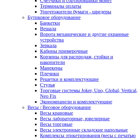
Счетчики и сортировщики монет
Терминалы оплаты
Уничтожители бумаги - шредеры
Бутиковое оборудование
Банкетки
Вешала
Ворота механические и другие охранные
устройства
Зеркала
Кабины примерочные
Корзины для распродаж, стойки и
накопители
Манекены
Плечики
Решетки и комплектующие
Стулья
Торговые системы Joker, Uno, Global, Vertical,
Neo Fix
Экономпанели и комплектующие
Весы / Весовое оборудование
Весы крановые
Весы лабораторные, ювелирные
Весы торговые
Весы электронные складские напольные
Комплексы этикетирования (весы с печатью