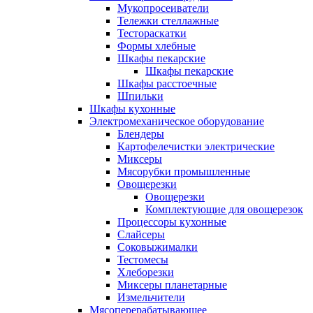
Мукопросеиватели
Тележки стеллажные
Тестораскатки
Формы хлебные
Шкафы пекарские
Шкафы пекарские
Шкафы расстоечные
Шпильки
Шкафы кухонные
Электромеханическое оборудование
Блендеры
Картофелечистки электрические
Миксеры
Мясорубки промышленные
Овощерезки
Овощерезки
Комплектующие для овощерезок
Процессоры кухонные
Слайсеры
Соковыжималки
Тестомесы
Хлеборезки
Миксеры планетарные
Измельчители
Мясоперерабатывающее