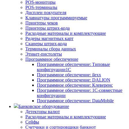
POS-мониторы
POS-терминалы
Дисплеи покупателя
Клавиатуры программируемые
Принтеры чеков
Принтеры штрих-кода
Расходные материалы и комплектующие
Ридеры магнитных карт
Сканеры штрих-кода
Терминалы сбора данных
Этикет-пистолеты
Программное обеспечение
Программное обеспечение: Типовые
конфигруации1С
Программное обеспечение: ilexx
Программное обеспечение: DALION
Программное обеспечение: Клеверенс
Программное обеспечение: 1С-совместные
конфигруации
Программное обеспечение: DataMobile
Банковское оборудование
Детекторы валют
Расходные материалы и комплектующие
Сейфы
Счетчики и сортировщики банкнот