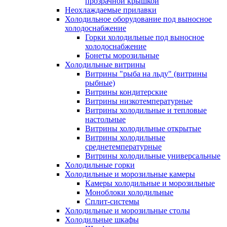
прозрачной крышкой
Неохлаждаемые прилавки
Холодильное оборудование под выносное
холодоснабжение
Горки холодильные под выносное
холодоснабжение
Бонеты морозильные
Холодильные витрины
Витрины "рыба на льду" (витрины
рыбные)
Витрины кондитерские
Витрины низкотемпературные
Витрины холодильные и тепловые
настольные
Витрины холодильные открытые
Витрины холодильные
среднетемпературные
Витрины холодильные универсальные
Холодильные горки
Холодильные и морозильные камеры
Камеры холодильные и морозильные
Моноблоки холодильные
Сплит-системы
Холодильные и морозильные столы
Холодильные шкафы