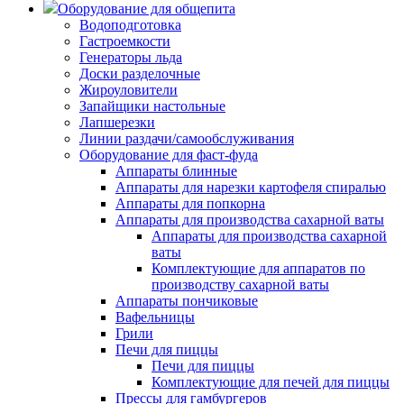
Оборудование для общепита
Водоподготовка
Гастроемкости
Генераторы льда
Доски разделочные
Жироуловители
Запайщики настольные
Лапшерезки
Линии раздачи/самообслуживания
Оборудование для фаст-фуда
Аппараты блинные
Аппараты для нарезки картофеля спиралью
Аппараты для попкорна
Аппараты для производства сахарной ваты
Аппараты для производства сахарной
ваты
Комплектующие для аппаратов по
производству сахарной ваты
Аппараты пончиковые
Вафельницы
Грили
Печи для пиццы
Печи для пиццы
Комплектующие для печей для пиццы
Прессы для гамбургеров