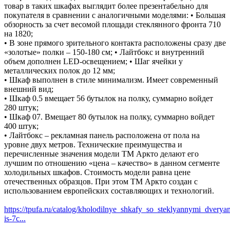
товар в таких шкафах выглядит более презентабельно для
покупателя в сравнении с аналогичными моделями: • Большая
обзорность за счет весомой площади стеклянного фронта 710
на 1820;
• В зоне прямого зрительного контакта расположены сразу две
«золотые» полки – 150-180 см; • Лайтбокс и внутренний
объем дополнен LED-освещением; • Шаг ячейки у
металлических полок до 12 мм;
• Шкаф выполнен в стиле минимализм. Имеет современный
внешний вид;
• Шкаф 0.5 вмещает 56 бутылок на полку, суммарно войдет
280 штук;
• Шкаф 07. Вмещает 80 бутылок на полку, суммарно войдет
400 штук;
• Лайтбокс – рекламная панель расположена от пола на
уровне двух метров. Технические преимущества и
перечисленные значения модели ТМ Аркто делают его
лучшим по отношению «цена – качество» в данном сегменте
холодильных шкафов. Стоимость модели равна цене
отечественных образцов. При этом ТМ Аркто создан с
использованием европейских составляющих и технологий.
https://tpufa.ru/catalog/kholodilnye_shkafy_so_steklyannymi_dveryami
is-7c...