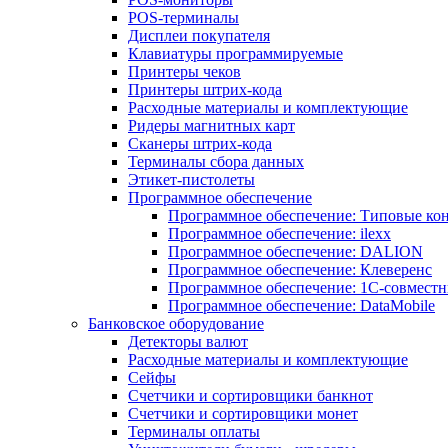
POS-терминалы
Дисплеи покупателя
Клавиатуры программируемые
Принтеры чеков
Принтеры штрих-кода
Расходные материалы и комплектующие
Ридеры магнитных карт
Сканеры штрих-кода
Терминалы сбора данных
Этикет-пистолеты
Программное обеспечение
Программное обеспечение: Типовые к
Программное обеспечение: ilexx
Программное обеспечение: DALION
Программное обеспечение: Клеверенс
Программное обеспечение: 1С-совмест
Программное обеспечение: DataMobile
Банковское оборудование
Детекторы валют
Расходные материалы и комплектующие
Сейфы
Счетчики и сортировщики банкнот
Счетчики и сортировщики монет
Терминалы оплаты