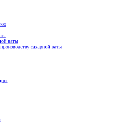
лью
аты
ной ваты
производству сахарной ваты
ццы
я