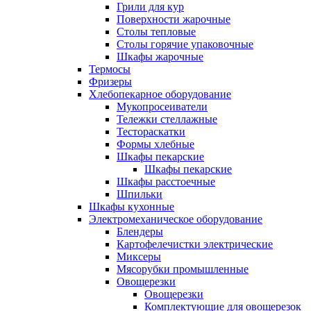
Грили для кур
Поверхности жарочные
Столы тепловые
Столы горячие упаковочные
Шкафы жарочные
Термосы
Фризеры
Хлебопекарное оборудование
Мукопросеиватели
Тележки стеллажные
Тестораскатки
Формы хлебные
Шкафы пекарские
Шкафы пекарские
Шкафы расстоечные
Шпильки
Шкафы кухонные
Электромеханическое оборудование
Блендеры
Картофелечистки электрические
Миксеры
Мясорубки промышленные
Овощерезки
Овощерезки
Комплектующие для овощерезок