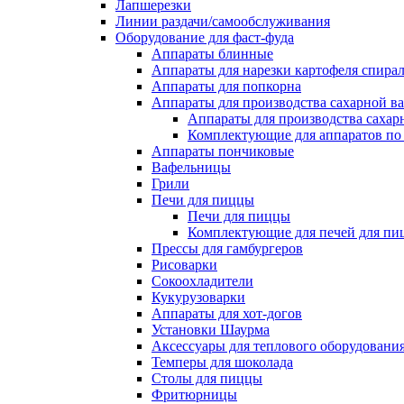
Лапшерезки
Линии раздачи/самообслуживания
Оборудование для фаст-фуда
Аппараты блинные
Аппараты для нарезки картофеля спира
Аппараты для попкорна
Аппараты для производства сахарной в
Аппараты для производства сахар
Комплектующие для аппаратов по 
Аппараты пончиковые
Вафельницы
Грили
Печи для пиццы
Печи для пиццы
Комплектующие для печей для пи
Прессы для гамбургеров
Рисоварки
Сокоохладители
Кукурузоварки
Аппараты для хот-догов
Установки Шаурма
Аксессуары для теплового оборудовани
Темперы для шоколада
Столы для пиццы
Фритюрницы