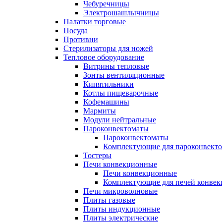
Чебуречницы
Электрошашлычницы
Палатки торговые
Посуда
Противни
Стерилизаторы для ножей
Тепловое оборудование
Витрины тепловые
Зонты вентиляционные
Кипятильники
Котлы пищеварочные
Кофемашины
Мармиты
Модули нейтральные
Пароконвектоматы
Пароконвектоматы
Комплектующие для пароконвекто
Тостеры
Печи конвекционные
Печи конвекционные
Комплектующие для печей конве
Печи микроволновые
Плиты газовые
Плиты индукционные
Плиты электрические