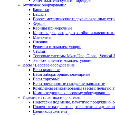
Уничтожители бумаги - шредеры
Бутиковое оборудование
Банкетки
Вешала
Ворота механические и другие охранные устр
Зеркала
Кабины примерочные
Корзины для распродаж, стойки и накопители
Манекены
Плечики
Решетки и комплектующие
Стулья
Торговые системы Joker, Uno, Global, Vertical,
Экономпанели и комплектующие
Весы / Весовое оборудование
Весы крановые
Весы лабораторные, ювелирные
Весы торговые
Весы электронные складские напольные
Комплексы этикетирования (весы с печатью э
Комплектующие к весовому оборудованию
Изделия из пластика и оргстекла
Подставки под меню, печатную продукцию, 
Полочные разделители, толкатели и задние о
Ценникодержатели