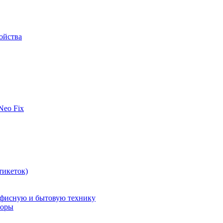
ойства
 Neo Fix
тикеток)
офисную и бытовую технику
поры